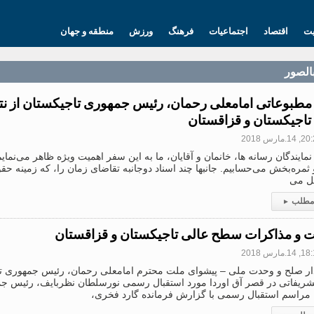
یت
اقتصاد
اجتماعیات
فرهنگ
ورزش
منطقه و جهان
بالصور
ه مطبوعاتی امامعلی رحمان، رئیس جمهوری تاجیکستان از ن
تاجیکستان و قزاقستان
1.مارس 2018
مایندگان رسانه ها، خانمان و آقایان، ما به این سفر اهمیت ویژه ظاهر می‌نمایم. 
ثمره‌بخش می‌حسابیم. جانبها چند اسناد دوجانبه تقاضای زمان را، که زمینه حق
یل می
 مطلب
▸
ت و مذاکرات سطح عالی تاجیکستان و قزاقستان
1.مارس 2018
گذار صلح و وحدت ملی – پیشوای ملت محترم امامعلی رحمان، رئیس جمهوری 
ریفاتی در قصر آق اوردا مورد استقبال رسمی نورسلطان نظربایف، رئیس جم
مراسم استقبال رسمی با گزارش فرمانده گارد فخری،