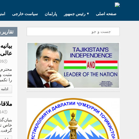
صفحه اصلی
رئیس جمهور
پارلمان
سیاست خارجی
امن
تقارير 
بیانی
عالی 
🕔
20:26, 4
محترم ن
مثبت و 
را تکم
ادامه
ملاقا
🕔
18:14, 4
بنیان‌
خاص تش
گرفت. 