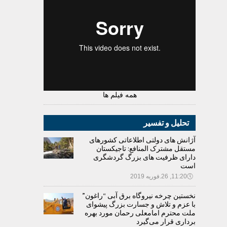
همه فیلم ها
تحلیل و تفسیر
آژانش های دولتی اطلاعاتی کشورهای
مستقل مشترک المنافع: تاجیکستان
دارای ظرفیت های بزرگ گردشگری
است
🕔
11:20, 26.فوریه 2019
نخستین چرخه نیروگاه برق آبی “راغون”
با عزم و تلاش و جسارت بزرگ پیشوای
ملت محترم امامعلی رحمان مورد بهره
برداری قرار می‌گیرد