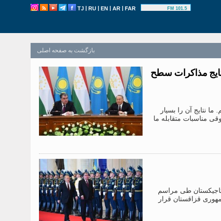
|
|
|
|
TJ
RU
EN
AR
FAR
101.5 FM
بازگشت به صفحه اصلی
تایج مذاکرات سطح
ما نتایج آن را بسیار
وقی مناسبات متقابله ما
تاجیکستان طی مراسم
هوری قزاقستان قرار