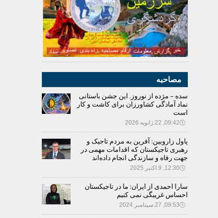
مصاحبه
سده – مژده از نوروز. این جشن باستانی
نماد آمادگی کشاورزان برای کاشت و کار
است
🕔
09:42, 22.ژانویه 2026
پاول زاروبین: آفرین به مردم تاجیک و
رهبری تاجیکستان که اقدامات مهمی در
جهت رفاه و سازندگی انجام داده‌اند
🕔
12:30, 9.اکتبر 2025
سارا احمدی از ایران: ما در تاجیکستان
احساس غریبگی نمی کنیم
🕔
09:53, 27.سپتامبر 2024