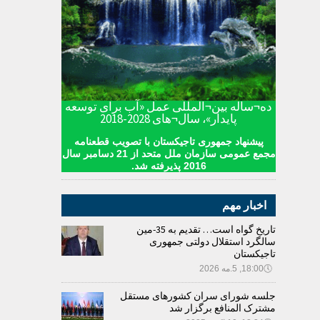
ده¬ساله بین¬المللی عمل «آب برای توسعه
پایدار»، سال¬های 2028-2018
پیشنهاد جمهوری تاجیکستان با تصویب قطعنامه
مجمع عمومی سازمان ملل متحد از 21 دسامبر سال
2016 پذیرفته شد.
اخبار مهم
تاریخ گواه است… تقدیم به 35-مین
سالگرد استقلال دولتی جمهوری
تاجیکستان
🕔
18:00, 5.مه 2026
جلسه شورای سران کشورهای مستقل
مشترک المنافع برگزار شد