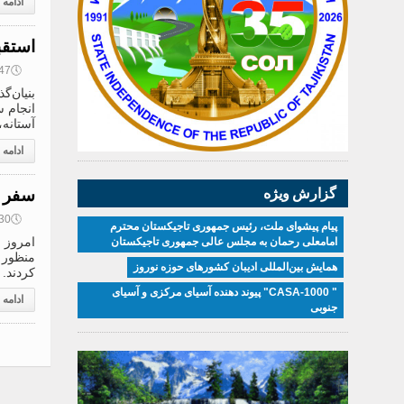
ادامه
استقب
🕔
14:47, 4
بنیان‌
انجام 
آستانه،
ادامه
سفر ر
گزارش ویژه
🕔
09:30, 4
پیام پیشوای ملت، رئیس جمهوری تاجیکستان محترم
امروز 
امامعلی رحمان به مجلس عالی جمهوری تاجیکستان
منظور 
همایش بین‌المللی ادیبان کشور‌های حوزه نوروز
کردند. 
" CASA-1000" پیوند دهنده آسیای مرکزی و آسیای
ادامه
جنوبی