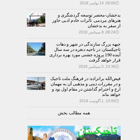
🕔
09:00, 14.نوامبر 2018
بدخشان-محضر توسعه گردشگری و
هنرهای مردمی. تأثرات خادم ادبی خاور
از سفر به بدخشان
🕔
08:24, 8.سپتامبر 2018
جبهه بزرگ سازندگی در شهر و دهات
تاجیکستان: در ناحیه دنغره در سه سال
آینده 190 پروژه جشنی مورد بهره برداری
قرار خواهد گرفت
🕔
14:36, 5.سپتامبر 2018
فیض‌الله براتزاده: در فرهنگ ملت تاجیک
و در مقررات دینی و مذهبی آن به مهمان
ارج و احترام گذاشتن در مقام اول بود و
خواهد ماند
🕔
10:00, 1.آگوست 2018
همه مطالب بخش