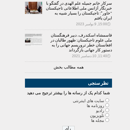
سرکار خانم جمیله علم الهدی در گفتگو با
خبرنگار آژانس ملی اطلاعاتی تاجیکستان
“خاور”: تاجیکستان را بسیار شبیه به
ایران یافتم
🕔
15:00, 9.نوامبر 2023
قاسمشاه اسکندرف، دبیر فرهنگستان
ملی علوم تاجیکستان: ظهور طالبان در
افغانستان خطر تروریسم جهانی را به
دستور کار جهانی بازگرداند
🕔
11:40, 10.دسامبر 2021
همه مطالب بخش
نظر سنجی
شما کدام يک از رسانه ها را بيشتر ترجيح می دهيد
سایت های اینترنتی
روزنامه ها
رادیو
تلویزیون
مجله ها