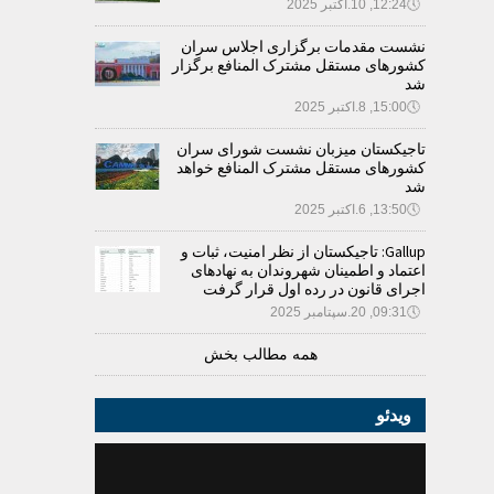
🕔
12:24, 10.اکتبر 2025
نشست مقدمات برگزاری اجلاس سران
کشورهای مستقل مشترک المنافع برگزار
شد
🕔
15:00, 8.اکتبر 2025
تاجیکستان میزبان نشست شورای سران
کشورهای مستقل مشترک المنافع خواهد
شد
🕔
13:50, 6.اکتبر 2025
Gallup: تاجیکستان از نظر امنیت، ثبات و
اعتماد و اطمینان شهروندان به نهادهای
اجرای قانون در رده اول قرار گرفت
🕔
09:31, 20.سپتامبر 2025
همه مطالب بخش
ویدئو