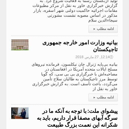
تولید ازبکستان رسما به فعالیت شروع کرد. به
گزارش خبرگزاری خاور به نقل از مرکز مطبوعات
مقامات اجرائیه حاکمیت دولتی شهر اسفره، بازار
مذکور در اساس مصوبه نشست مشورتی
سیجا‌ءالدین سلام
ادامه مطلب
▸
بیانیه وزارت امور خارجه جمهوری
تاجیکستان
🕔
12:14, 27.مارس 2018
بیانیه بی‌پایه ژنرال جان نیکلسون، فرمانده نیرو‌های
مسلح ایالات متحده آمریکا در افغانستان در
مصاحبه‌اش با خبرگزاری بی بی سی، که گویا
توسط مرز تاجیکستان به طالبان سلاح تأمین
می‌گردد، باعث تأسف است. به گزارش خبرگزاری
خاور به نقل از
ادامه مطلب
▸
پیشوای ملت: با توجه به آنکه ما در
سرگه آبهای مصفا قرار داریم، باید به
شکرانه این نعمت بزرگ طبیعت