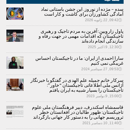
سده – مژده از نوروز. این جشن باستانی نماد
آمادگی کشاورزان برای کاشت و کار است
🕔
09:42, 22.ژانویه 2026
پاول زاروبین: آفرین به مردم تاجیک و رهبری
تاجیکستان که اقدامات مهمی در جهت رفاه و
سازندگی انجام داده‌اند
🕔
12:30, 9.اکتبر 2025
سارا احمدی از ایران: ما در تاجیکستان احساس
غریبگی نمی کنیم
🕔
09:53, 27.سپتامبر 2024
سرکار خانم جمیله علم الهدی در گفتگو با خبرنگار
آژانس ملی اطلاعاتی تاجیکستان “خاور”:
تاجیکستان را بسیار شبیه به ایران یافتم
🕔
15:00, 9.نوامبر 2023
قاسمشاه اسکندرف، دبیر فرهنگستان ملی علوم
تاجیکستان: ظهور طالبان در افغانستان خطر
تروریسم جهانی را به دستور کار جهانی بازگرداند
🕔
11:40, 10.دسامبر 2021