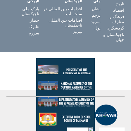
ملی
تاجیکستان
تاریخی
تاریخ
نشان
اقدامات بین المللی در
پارک ملی
اقتصاد
ساحه آب
تاجیکستان
پرچم
فرهنگ و
اقدامات بین المللی
حصار
معارف
سرود
تاجیکستان
هلبوک
گردشگری
پول
نوروز
سرزم
تاجیکستان و
جهان