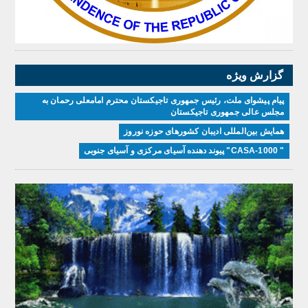
گزارش ویژه
پیام پیشوای ملت، رئیس جمهوری تاجیکستان محترم امامعلی رحمان به
مجلس عالی جمهوری تاجیکستان
همایش بین‌المللی ادیبان کشور‌های حوزه نوروز
" CASA-1000" پیوند دهنده آسیای مرکزی و آسیای جنوبی