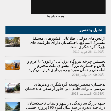
همه فیلم ها
تحلیل و تفسیر
آژانش های دولتی اطلاعاتی کشورهای مستقل
مشترک المنافع: تاجیکستان دارای ظرفیت های
بزرگ گردشگری است
🕔
11:20, 26.فوریه 2019
نخستین چرخه نیروگاه برق آبی “راغون” با عزم و
تلاش و جسارت بزرگ پیشوای ملت محترم
امامعلی رحمان مورد بهره برداری قرار می‌گیرد
🕔
09:00, 14.نوامبر 2018
بدخشان-محضر توسعه گردشگری و هنرهای
مردمی. تأثرات خادم ادبی خاور از سفر به بدخشان
🕔
08:24, 8.سپتامبر 2018
جبهه بزرگ سازندگی در شهر و دهات تاجیکستان:
در ناحیه دنغره در سه سال آینده 190 پروژه جشنی