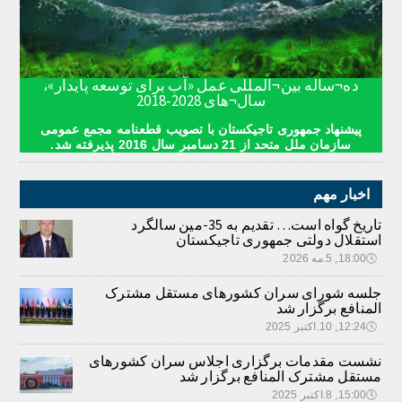
ده¬ساله بین¬المللی عمل «آب برای توسعه پایدار»،
سال¬های 2028-2018
پیشنهاد جمهوری تاجیکستان با تصویب قطعنامه مجمع عمومی
سازمان ملل متحد از 21 دسامبر سال 2016 پذیرفته شد.
اخبار مهم
تاریخ گواه است… تقدیم به 35-مین سالگرد
استقلال دولتی جمهوری تاجیکستان
🕔
18:00, 5.مه 2026
جلسه شورای سران کشورهای مستقل مشترک
المنافع برگزار شد
🕔
12:24, 10.اکتبر 2025
نشست مقدمات برگزاری اجلاس سران کشورهای
مستقل مشترک المنافع برگزار شد
🕔
15:00, 8.اکتبر 2025