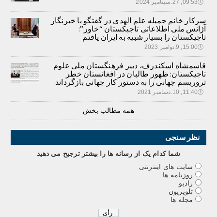
🕔
09:53, 27.سپتامبر 2024
سرکار خانم جمیله علم الهدی در گفتگو با خبرنگار
آژانس ملی اطلاعاتی تاجیکستان “خاور”:
تاجیکستان را بسیار شبیه به ایران یافتم
🕔
15:00, 9.نوامبر 2023
قاسمشاه اسکندرف، دبیر فرهنگستان ملی علوم
تاجیکستان: ظهور طالبان در افغانستان خطر
تروریسم جهانی را به دستور کار جهانی بازگرداند
🕔
11:40, 10.دسامبر 2021
همه مطالب بخش
نظر سنجی
شما کدام يک از رسانه ها را بيشتر ترجيح می دهيد
سایت های اینترنتی
روزنامه ها
رادیو
تلویزیون
مجله ها