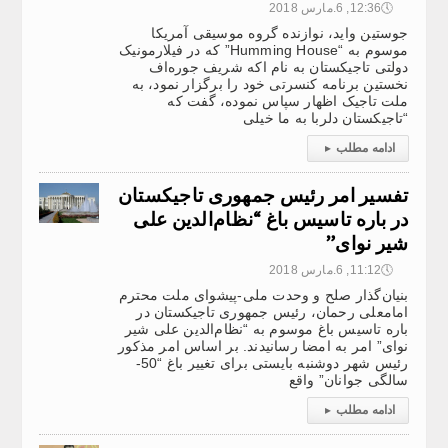
🕔
12:36, 6.مارس 2018
جوستین واید، نوازنده گروه موسیقی آمریکا
موسوم به “Humming House” که در فیلارمونیک
دولتی تاجیکستان به نام اکه شریف جوره‌اف
نخستین برنامه کنسرتی خود را برگزار نمود، به
ملت تاجیک اظهار سپاس نموده، گفت که
“تاجیکستان دلربا به ما خیلی
ادامه مطلب
▸
تفسیر امر رئیس جمهوری تاجیکستان
در باره تاسیس باغ “نظام‌الدین علی
شیر نوای”
🕔
11:12, 6.مارس 2018
بنیان‌گذار صلح و وحدت ملی-پیشوای ملت محترم
امامعلی رحمان، رئیس جمهوری تاجیکستان در
باره تاسیس باغ موسوم به “نظام‌الدین علی شیر
نوای” امر به امضا رسانیدند. بر اساس امر مذکور
رئیس شهر دوشنبه بایستی برای تغییر باغ “50-
سالگی جوانان” واقع
ادامه مطلب
▸