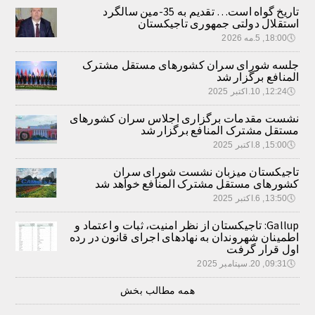
تاریخ گواه است… تقدیم به 35-مین سالگرد
استقلال دولتی جمهوری تاجیکستان
🕔
18:00, 5.مه 2026
جلسه شورای سران کشورهای مستقل مشترک
المنافع برگزار شد
🕔
12:24, 10.اکتبر 2025
نشست مقدمات برگزاری اجلاس سران کشورهای
مستقل مشترک المنافع برگزار شد
🕔
15:00, 8.اکتبر 2025
تاجیکستان میزبان نشست شورای سران
کشورهای مستقل مشترک المنافع خواهد شد
🕔
13:50, 6.اکتبر 2025
Gallup: تاجیکستان از نظر امنیت، ثبات و اعتماد و
اطمینان شهروندان به نهادهای اجرای قانون در رده
اول قرار گرفت
🕔
09:31, 20.سپتامبر 2025
همه مطالب بخش