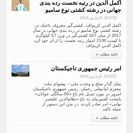
اکمل الدین در رتبه نخست رده بندی
جهانی در رشته کشتی نوع سامبو
🕔
10:37, 6.مارس 2018
اکمل الدین کریم‌اف، کشتی‌گیر معروف تاجیک در
رشته کشتی نوع سامبو در رده بندی جهانی در سال
2017 از میان 167 کشتی‌گیر در وزن 57 کیلوگرم
با کسب 2100 امتیاز رتبه نخست را از آن خود کرد.
اکمل الدین کریم‌اف
ادامه مطلب
▸
امر رئیس جمهوری تاجیکستان
🕔
10:25, 6.مارس 2018
بنیان گذار صلح و وحدت ملی – پیشوای ملت
محترم امامعلی رحمان، رئیس جمهوری تاجیکستان
امروز در مورد تبدیل نام باغ «50-سالگی جوانان»
پایتخت کشورمان به باغ «نظام‌الدین علی­شیر
نوایی» امر صادر کردند. در متن این دستور از
جمله تاکید
ادامه مطلب
▸