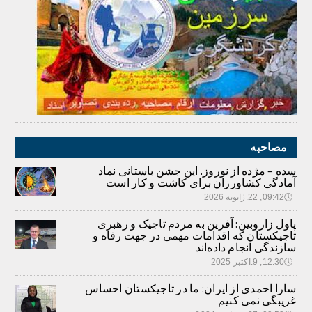
مصاحبه
سده – مژده از نوروز. این جشن باستانی نماد
آمادگی کشاورزان برای کاشت و کار است
🕔
09:42, 22.ژانویه 2026
پاول زاروبین: آفرین به مردم تاجیک و رهبری
تاجیکستان که اقدامات مهمی در جهت رفاه و
سازندگی انجام داده‌اند
🕔
12:30, 9.اکتبر 2025
سارا احمدی از ایران: ما در تاجیکستان احساس
غریبگی نمی کنیم