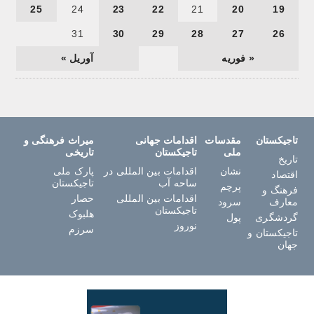
25
24
23
22
21
20
19
31
30
29
28
27
26
« فوریه
آوریل »
تاجیکستان
مقدسات
اقدامات جهانی
میراث فرهنگی و
ملی
تاجیکستان
تاریخی
تاریخ
نشان
اقدامات بین المللی در
پارک ملی
اقتصاد
ساحه آب
تاجیکستان
پرچم
فرهنگ و
اقدامات بین المللی
حصار
معارف
سرود
تاجیکستان
هلبوک
گردشگری
پول
نوروز
سرزم
تاجیکستان و
جهان