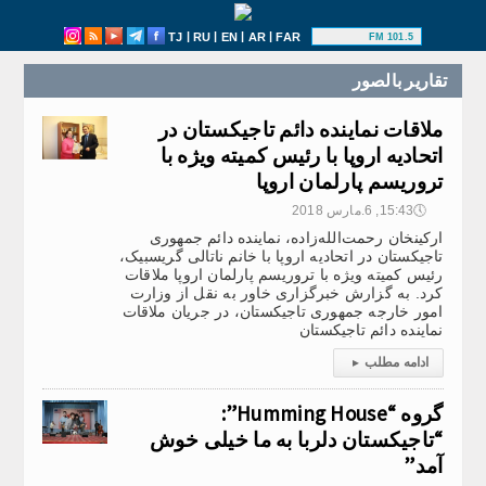
|
|
|
|
TJ
RU
EN
AR
FAR
101.5 FM
تقارير بالصور
ملاقات نماینده دائم تاجیکستان در
اتحادیه اروپا با رئیس کمیته ویژه با
تروریسم پارلمان اروپا
🕔
15:43, 6.مارس 2018
ارکینخان رحمت‌الله‌زاده، نماینده دائم جمهوری
تاجیکستان در اتحادیه اروپا با خانم ناتالی گریسبیک،
رئیس کمیته ویژه با تروریسم پارلمان اروپا ملاقات
کرد. به گزارش خبرگزاری خاور به نقل از وزارت
امور خارجه جمهوری تاجیکستان، در جریان ملاقات
نماینده دائم تاجیکستان
ادامه مطلب
▸
گروه “Humming House”:
“تاجیکستان دلربا به ما خیلی خوش
آمد”