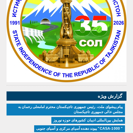
گزارش ویژه
پیام پیشوای ملت، رئیس جمهوری تاجیکستان محترم امامعلی رحمان به
مجلس عالی جمهوری تاجیکستان
همایش بین‌المللی ادیبان کشور‌های حوزه نوروز
" CASA-1000" پیوند دهنده آسیای مرکزی و آسیای جنوبی