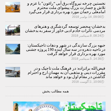
نخستین چرخه نیروگاه برق آبی “راغون” با عزم و
تلاش و جسارت بزرگ پیشوای ملت محترم
امامعلی رحمان مورد بهره برداری قرار می‌گیرد
🕔
09:00, 14.نوامبر 2018
بدخشان-محضر توسعه گردشگری و هنرهای
مردمی. تأثرات خادم ادبی خاور از سفر به بدخشان
🕔
08:24, 8.سپتامبر 2018
جبهه بزرگ سازندگی در شهر و دهات تاجیکستان:
در ناحیه دنغره در سه سال آینده 190 پروژه جشنی
مورد بهره برداری قرار خواهد گرفت
🕔
14:36, 5.سپتامبر 2018
فیض‌الله براتزاده: در فرهنگ ملت تاجیک و در
مقررات دینی و مذهبی آن به مهمان ارج و احترام
گذاشتن در مقام اول بود و خواهد ماند
🕔
10:00, 1.آگوست 2018
همه مطالب بخش