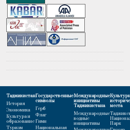
Таджикистан
Государственные
Международные
Культурн
символы
инициативы
историч
История
Таджикистана
места
Герб
Экономика
Международные
Таджикс
Флаг
Культура и
водные
Национа
образование
Гимн
инициативы
Парк
Туризм
Национальная
Международные
Гиссар