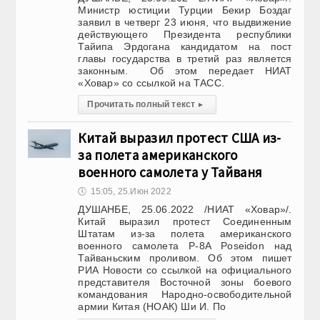
Министр юстиции Турции Бекир Боздаг
заявил в четверг 23 июня, что выдвижение
действующего Президента республики
Тайипа Эрдогана кандидатом на пост
главы государства в третий раз является
законным. Об этом передает НИАТ
«Ховар» со ссылкой на ТАСС.
Прочитать полный текст
▸
Китай выразил протест США из-
за полета американского
военного самолета у Тайваня
🕔
15:05, 25.Июн 2022
ДУШАНБЕ, 25.06.2022 /НИАТ «Ховар»/.
Китай выразил протест Соединенным
Штатам из-за полета американского
военного самолета P-8A Poseidon над
Тайваньским проливом. Об этом пишет
РИА Новости со ссылкой на официального
представителя Восточной зоны боевого
командования Народно-освободительной
армии Китая (НОАК) Ши И. По