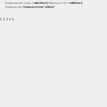
материалов сайта, ссылка на
www.khovar.tj
обязательна. E-mail:
niat@khovar.tj
Разработка сайта:
Рекламное агентство "adMedia"
1 2 3 4 5