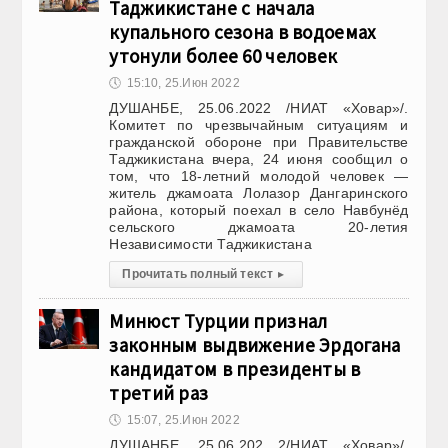
Таджикистане с начала
купального сезона в водоемах
утонули более 60 человек
🕔
15:10, 25.Июн 2022
ДУШАНБЕ, 25.06.2022 /НИАТ «Ховар»/.
Комитет по чрезвычайным ситуациям и
гражданской обороне при Правительстве
Таджикистана вчера, 24 июня сообщил о
том, что 18-летний молодой человек —
житель джамоата Лолазор Дангаринского
района, который поехал в село Навбунёд
сельского джамоата 20-летия
Независимости Таджикистана
Прочитать полный текст
▸
Минюст Турции признал
законным выдвижение Эрдогана
кандидатом в президенты в
третий раз
🕔
15:07, 25.Июн 2022
ДУШАНБЕ, 25.06.202 2/НИАТ «Ховар»/.