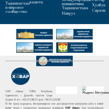
валюта
Таджикистан
инициативы
Хулбук
и мировое
Таджикистана
Саразм
сообщество
Навруз
НИАТ «Ховар»: 734018, Республика
Таджикистан, г. Душанбе, проспект Саъди
Шерози 16. тел.: +992 (37) 2385217, факс: +992 (37) 2232383
© Все права защищены. Воспроизведение или распространение материалов сайта в любой
форме только с письменного разрешения руководства
НИАТ «Ховар»
. При использовании