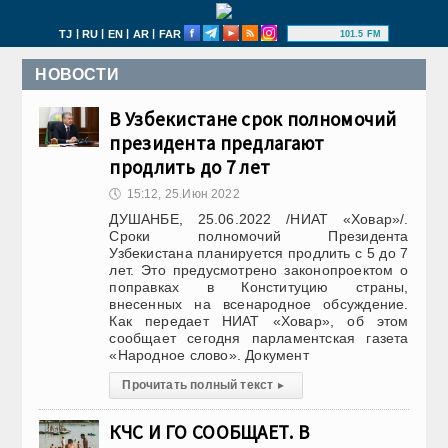
|
|
|
|
TJ
RU
EN
AR
FAR
101.5 FM
НОВОСТИ
В Узбекистане срок полномочий
президента предлагают
продлить до 7 лет
🕔
15:12, 25.Июн 2022
ДУШАНБЕ, 25.06.2022 /НИАТ «Ховар»/.
Сроки полномочий Президента
Узбекистана планируется продлить с 5 до 7
лет. Это предусмотрено законопроектом о
поправках в Конституцию страны,
внесенных на всенародное обсуждение.
Как передает НИАТ «Ховар», об этом
сообщает сегодня парламентская газета
«Народное слово». Документ
Прочитать полный текст
▸
КЧС И ГО СООБЩАЕТ. В