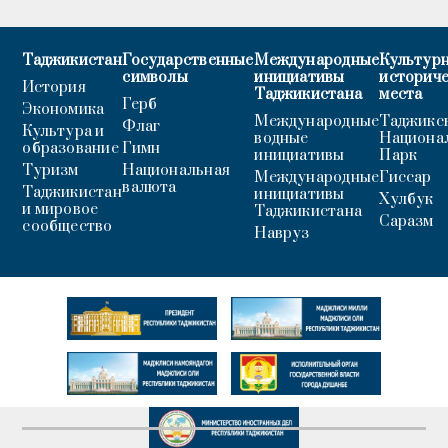
Таджикистан
Государственные
Международные
Культурн
символы
инициативы
историч
История
Таджикистана
места
Герб
Экономика
Международные
Таджикс
Флаг
Культура и
водные
Национа
образование
Гимн
инициативы
Парк
Туризм
Национальная
Международные
Гиссар
валюта
Таджикистан
инициативы
Хулбук
и мировое
Таджикистана
Саразм
сообщество
Навруз