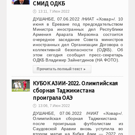
СМИД ОДКБ
🕔
13:11, 7.Июн 2022
ДУШАНБЕ, 07.06.2022 /НИАТ «Ховар»/. 10
июня в Ереване под председательством
Министра иностранных дел Республики
Армения Арарата Мирзояна состоится
очередное заседание Совета министров
иностранных дел Организации Договора о
коллективной безопасности (ОДКБ). Об
этом сегодня сообщил пресс-секретарь
ОДКБ Владимир Зайнетдинов (НА ФОТО).
Прочитать полный текст
▸
КУБОК АЗИИ-2022. Олимпийская
сборная Таджикистана
проиграла ОАЭ
🕔
13:06, 7.Июн 2022
ДУШАНБЕ, 07.06.2022 /НИАТ «Ховар»/.
Олимпийская сборная Таджикистана
после проигрыша футболистам из
Саудовской Аравии вновь уступила во
втором матче на Кубке Азии — 2022 со