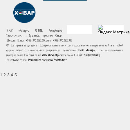
НИАТ «Ховар»: 734018, Республика
Таджикистан, г. Душанбе, проспект Саъди
Шерози 16. тел.: +992 (37) 2385217, факс: +992 (37) 2232383
© Все права защищены. Воспроизведение или распространение материалов сайта в любой
форме только с письменного разрешения руководства
НИАТ «Ховар»
. При использовании
материалов сайта, ссылка на
www.khovar.tj
обязательна. E-mail:
niat@khovar.tj
Разработка сайта:
Рекламное агентство "adMedia"
1 2 3 4 5