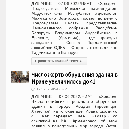
ДУШАНБЕ, 07.06.2022/НИАТ «Ховар»/.
Председатель Маджлиси намояндагон
Маджлиси Оли Республики Таджикистан
Махмадтоир Зокирзода провел встречу с
Председатем Палаты представителей
Национального собрания Республики
Беларусь Владимиром Андрейченко в
Ереване, (Армения), где проходит
заседание Совета Парламентской
ассамблеи ОДКБ. Стороны отметили, что
Таджикистан и Беларусь
Прочитать полный текст
▸
Число жертв обрушения здания в
Иране увеличилось до 41
🕔
12:57, 7.Июн 2022
ДУШАНБЕ, 07.06.2022/НИАТ «Ховар»/.
Число погибших в результате обрушения
здания в городе Абадан (провинция
Хузестан) на юго-западе Ирана достигло
41. Как передает НИАТ «Ховар» со
ссылдкой на ИА Арменпресс, об этом
заявил в понедельник мэр города Эхсан