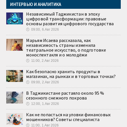
ИНТЕРВЬЮ И АНАЛИТИКА
Независимый Таджикистан в эпоху
цифровой трансформации: правовые
основы развития цифрового государства
🕔
09:00, 6.Авг 2026
Марьям Исаева рассказала, как
независимость страны изменила
театральное искусство, о подготовке
моноспектакля и о молодёжи
🕔
11:00, 2.Авг 2026
Как безопасно хранить продукты в
магазинах, на рынках и в торговых точках?
🕔
09:00, 2.Авг 2026
В Таджикистане растаяло около 95 %
сезонного снежного покрова
🕔
12:00, 1.Авг 2026
Как не попасться на уловки финансовых
мошенников? Советы специалиста
🕔
11:00, 1.Авг 2026