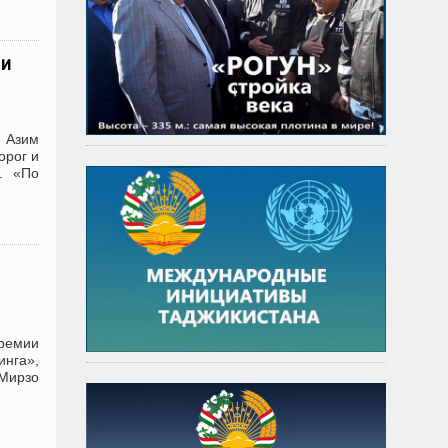
 и
н Азим
орог и
. «По
премии
нга»,
 Мирзо