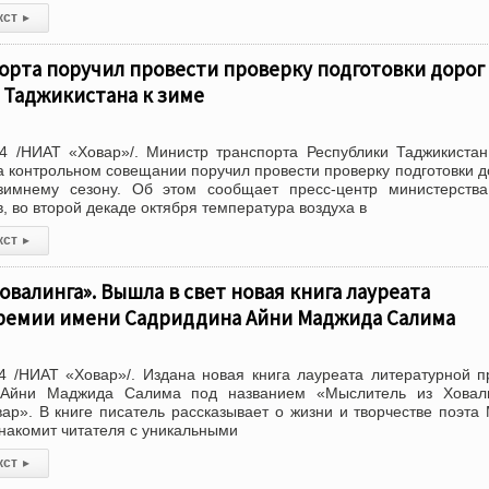
кст
▸
рта поручил провести проверку подготовки дорог
 Таджикистана к зиме
4 /НИАТ «Ховар»/. Министр транспорта Республики Таджикиста
а контрольном совещании поручил провести проверку подготовки д
имнему сезону. Об этом сообщает пресс-центр министерства
, во второй декаде октября температура воздуха в
кст
▸
овалинга». Вышла в свет новая книга лауреата
ремии имени Садриддина Айни Маджида Салима
4 /НИАТ «Ховар»/. Издана новая книга лауреата литературной 
Айни Маджида Салима под названием «Мыслитель из Ховали
р». В книге писатель рассказывает о жизни и творчестве поэта
знакомит читателя с уникальными
кст
▸