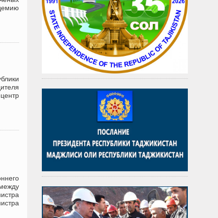
демию
ублики
дителя
-центр
ннего
между
истра
нистра