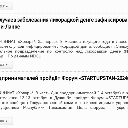
кст
▸
случаев заболевания лихорадкой денге зафиксирова
ри-Ланке
4 /НИАТ «Ховар»/. За первые 9 месяцев текущего года в Лаос
ысяч случаев инфицирования лихорадкой денге, сообщает «Синьх
альное подразделение по контролю над лихорадкой денге (N
ар». По данным NDCU,
кст
▸
едпринимателей пройдёт Форум «STARTUPSTAN-2024
 /НИАТ «Ховар»/. В честь Дня предпринимателей (14 октября) в 
ательства 12-13 октября в Душанбе пройдет Форум «STARTUP
 этом сообщает Государственный комитет по инвестициям и упра
муществом Республики Таджикистан. Цель форума — укреп
кст
▸