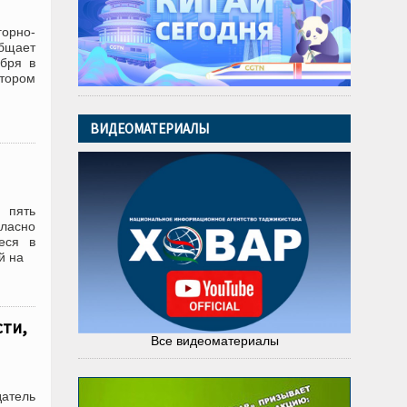
орно-
бщает
бря в
тором
ВИДЕОМАТЕРИАЛЫ
 пять
гласно
еся в
й на
сти,
Все видеоматериалы
датель