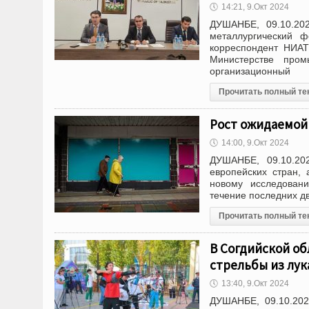
🕔
14:21, 9.Окт 2024
ДУШАНБЕ, 09.10.20
металлургический 
корреспондент НИАТ
Министерстве пром
организационный
Прочитать полный те
Рост ожидаемой
🕔
14:00, 9.Окт 2024
ДУШАНБЕ, 09.10.20
европейских стран,
новому исследовани
течение последних дв
Прочитать полный те
В Согдийской об
стрельбы из лук
🕔
13:40, 9.Окт 2024
ДУШАНБЕ, 09.10.202