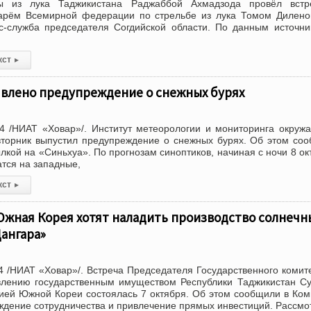
ы из лука Таджикистана Раджаббой Ахмадзода провёл встр
арём Всемирной федерации по стрельбе из лука Томом Дилено
с-служба председателя Согдийской области. По данным источни
кст
▸
явлено предупреждение о снежных бурях
4 /НИАТ «Ховар»/. Институт метеорологии и мониторинга окру
вторник выпустил предупреждение о снежных бурях. Об этом со
кой на «Синьхуа». По прогнозам синоптиков, начиная с ночи 8 ок
тся на западные,
кст
▸
Южная Корея хотят наладить производство солнечн
Дангара»
 /НИАТ «Ховар»/. Встреча Председателя Государственного комит
влению государственным имуществом Республики Таджикистан С
ией Южной Кореи состоялась 7 октября. Об этом сообщили в Ком
ждение сотрудничества и привлечение прямых инвестиций. Рассмо