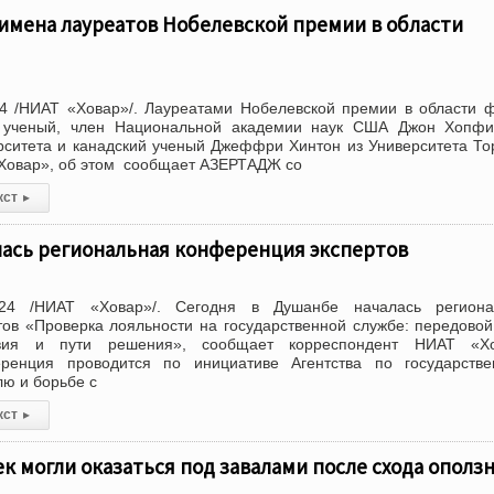
имена лауреатов Нобелевской премии в области
4 /НИАТ «Ховар»/. Лауреатами Нобелевской премии в области 
й ученый, член Национальной академии наук США Джон Хопфи
рситета и канадский ученый Джеффри Хинтон из Университета То
«Ховар», об этом сообщает АЗЕРТАДЖ со
кст
▸
лась региональная конференция экспертов
24 /НИАТ «Ховар»/. Сегодня в Душанбе началась региона
ов «Проверка лояльности на государственной службе: передовой
твия и пути решения», сообщает корреспондент НИАТ «Хо
ренция проводится по инициативе Агентства по государстве
ю и борьбе с
кст
▸
ек могли оказаться под завалами после схода оползн