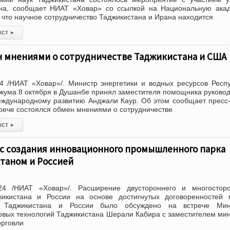
на, сообщает НИАТ «Ховар» со ссылкой на Национальную ака
 что научное сотрудничество Таджикистана и Ирана находится
кст
▸
н мнениями о сотрудничестве Таджикистана и США
4 /НИАТ «Ховар»/. Министр энергетики и водных ресурсов Респ
жума 8 октября в Душанбе принял заместителя помощника руково
еждународному развитию Анджали Каур. Об этом сообщает пресс
трече состоялся обмен мнениями о сотрудничестве
кст
▸
с создания инновационного промышленного парка
таном и Россией
24 /НИАТ «Ховар»/. Расширение двустороннего и многосторо
жикистана и России на основе достигнутых договоренностей 
в Таджикистана и России было обсуждено на встрече Мин
вых технологий Таджикистана Шерали Кабира с заместителем ми
орговли