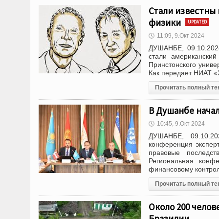
Стали известны 
физики
UPDATED
🕔
11:09, 9.Окт 2024
ДУШАНБЕ, 09.10.202
стали американски
Принстонского униве
Как передает НИАТ 
Прочитать полный те
В Душанбе нача
🕔
10:45, 9.Окт 2024
ДУШАНБЕ, 09.10.20
конференция эксперт
правовые последс
Региональная конфе
финансовому контрол
Прочитать полный те
Около 200 челов
Бразилии