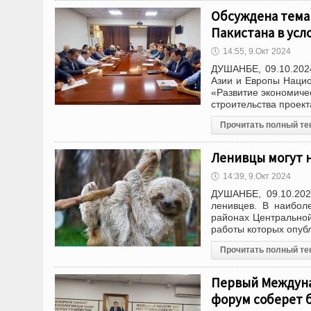
Обсуждена тема
Пакистана в усл
🕔
14:55, 9.Окт 2024
ДУШАНБЕ, 09.10.2024
Азии и Европы Нацио
«Развитие экономиче
строительства проек
Прочитать полный те
Ленивцы могут 
🕔
14:39, 9.Окт 2024
ДУШАНБЕ, 09.10.202
ленивцев. В наибол
районах Центральной
работы которых опуб
Прочитать полный те
Первый Междуна
форум соберет 