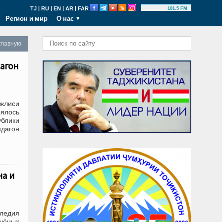
|
|
|
|
TJ
RU
EN
AR
FAR
101.5 FM
Регион и мир
О нас
главную
агон
джлиси
ялось
блики
дагон
на и
ледия
чёных