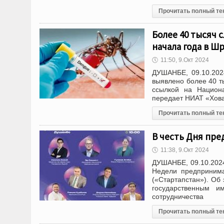
Прочитать полный те
Более 40 тысяч 
начала года в Ш
🕔
11:50, 9.Окт 2024
ДУШАНБЕ, 09.10.202
выявлено более 40 т
ссылкой на Национ
передает НИАТ «Хов
Прочитать полный те
В честь Дня пр
🕔
11:38, 9.Окт 2024
ДУШАНБЕ, 09.10.2024
Недели предприним
(«Стартапстан»). Об
государственным и
сотрудничества
Прочитать полный те