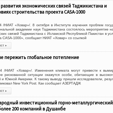
 развития экономических связей Таджикистана и
овиях строительства проекта CASA-1000
 /НИАТ «Ховар»/. 8 октября в Институте изучения проблем госу
нальной академии наук Таджикистана состоялось мероприятие н
ских связей Таджикистана с Исламской Республикой Пакистан в ус
та CASA-1000», сообщает НИАТ «Ховар» со ссылкой
кст
▸
не пережить глобальное потепление
4 /НИАТ «Ховар»/. Изменения климата могут привести к выми
ее рискованной ситуации окажутся особи, обитающие в высоко
 и Южной Америки. К такому выводу пришли исследователи, резу
ликовал New York Post. Как сообщает АЗЕРТАДЖ
кст
▸
родный инвестиционный горно-металлургический
более 200 компаний в Душанбе