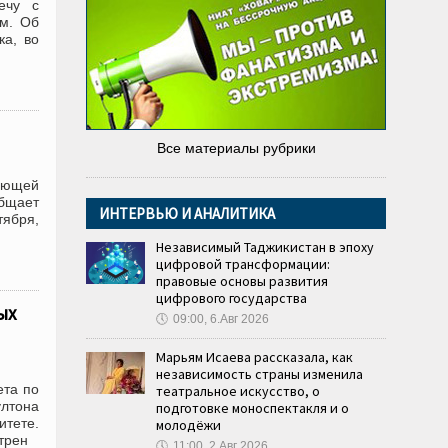
ечу с
м. Об
ка, во
Все материалы рубрики
жающей
общает
ИНТЕРВЬЮ И АНАЛИТИКА
тября,
Независимый Таджикистан в эпоху
цифровой трансформации:
правовые основы развития
цифрового государства
ых
🕔
09:00, 6.Авг 2026
Марьям Исаева рассказала, как
независимость страны изменила
ета по
театральное искусство, о
ултона
подготовке моноспектакля и о
итете.
молодёжи
трен
🕔
11:00, 2.Авг 2026