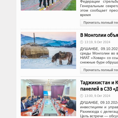
Федерации стрельб
Генеральным секрет
этом сообщает прес
время
Прочитать полный те
В Монголии объ
🕔
13:19, 9.Окт 2024
ДУШАНБЕ, 09.10.202
среды Монголии во 
НИАТ «Ховар» со ссыл
снежные бури обруша
Прочитать полный те
Таджикистан и 
панелей в СЭЗ «
🕔
13:00, 9.Окт 2024
ДУШАНБЕ, 09.10.2024
инвестициям и упра
Рахимзода с делегац
Цель встречи — обсу