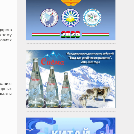
дарств
а тему
ловиях
ранию
горных
льтаты