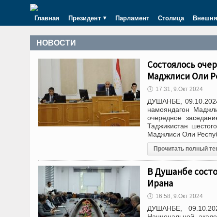
Главная
Президент
Парламент
Столица
Внешня
НОВОСТИ
Состоялось оче
Маджлиси Оли Р
🕔
17:31, 9.Окт 2024
ДУШАНБЕ, 09.10.202
намояндагон Маджли
очередное заседан
Таджикистан шестог
Маджлиси Оли Респу
Прочитать полный те
В Душанбе состо
Ирана
🕔
16:58, 9.Окт 2024
ДУШАНБЕ, 09.10.20
Национальной акаде