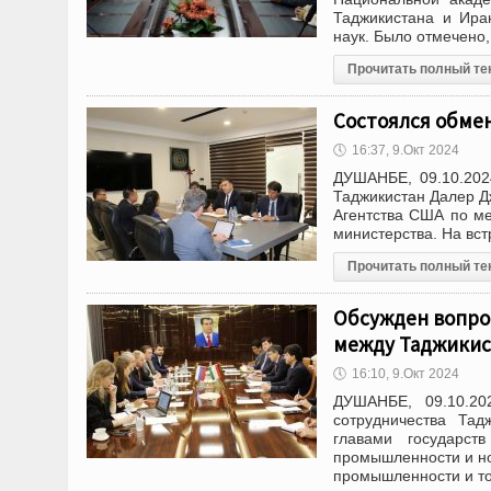
Таджикистана и Ира
наук. Было отмечено,
Прочитать полный те
Состоялся обме
🕔
16:37, 9.Окт 2024
ДУШАНБЕ, 09.10.202
Таджикистан Далер Д
Агентства США по м
министерства. На вс
Прочитать полный те
Обсужден вопро
между Таджикис
🕔
16:10, 9.Окт 2024
ДУШАНБЕ, 09.10.20
сотрудничества Тад
главами государст
промышленности и но
промышленности и т