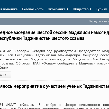
я политика
Безопасность
Экономика
Общество
Туризм
Вернуться на 
редное заседание шестой сессии Маджлиси намоянд
еспублики Таджикистан шестого созыва
4 /НИАТ «Ховар»/. Сегодня под руководством Председателя Ма
си Оли Республики Таджикистан Махмадтоира Зокирзода состо
ие шестой сессии Маджлиси намояндагон Маджлиси Оли Респу
о созыва. Об этом НИАТ «Ховар» сообщили в Маджлиси намоян
блики
кст
▸
ялось мероприятие с участием учёных Таджикиста
24 /НИАТ «Ховар»/. 8 октября в Центре письменного нас
мии наук Таджикистана состоялось мероприятие с участием у