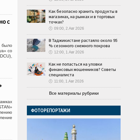
Как безопасно хранить продукты в
магазинах, на рынках и в торговых
но с
точках?
🕔
09:00, 2.Авг 2026
В Таджикистане растаяло около 95
е было
% сезонного снежного покрова
уа» со
🕔
12:00, 1.Авг 2026
DCU),
Как не попасться на уловки
финансовых мошенников? Советы
специалиста
🕔
11:00, 1.Авг 2026
»
Все материалы рубрики
рамках
STAN»
ФОТОРЕПОРТАЖИ
влению
ление