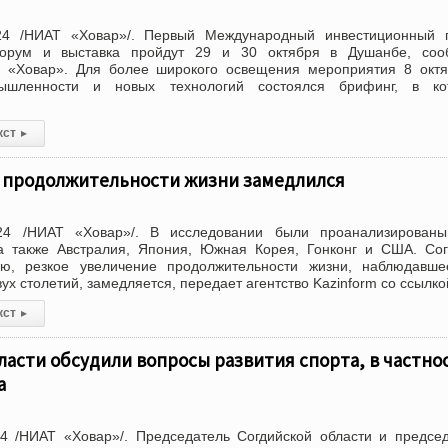
24 /НИАТ «Ховар»/. Первый Международный инвестиционный г
форум и выставка пройдут 29 и 30 октября в Душанбе, соо
 «Ховар». Для более широкого освещения мероприятия 8 октя
ышленности и новых технологий состоялся брифинг, в ко
кст
▸
 продолжительности жизни замедлился
24 /НИАТ «Ховар»/. В исследовании были проанализированы
 а также Австралия, Япония, Южная Корея, Гонконг и США. Со
ю, резкое увеличение продолжительности жизни, наблюдавше
ух столетий, замедляется, передает агентство Kazinform со ссылко
кст
▸
ласти обсудили вопросы развития спорта, в частно
а
4 /НИАТ «Ховар»/. Председатель Согдийской области и предсе