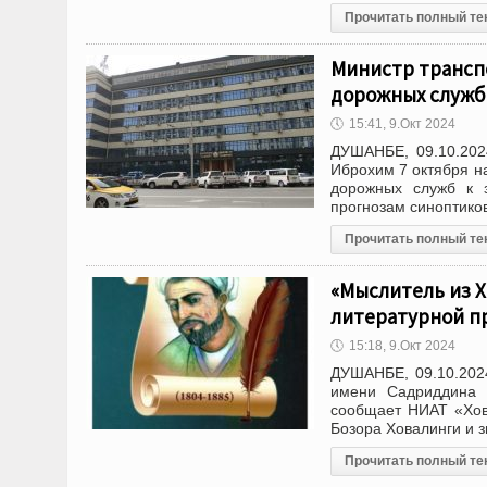
Прочитать полный те
Министр транспо
дорожных служб
🕔
15:41, 9.Окт 2024
ДУШАНБЕ, 09.10.202
Иброхим 7 октября н
дорожных служб к з
прогнозам синоптиков
Прочитать полный те
«Мыслитель из Х
литературной п
🕔
15:18, 9.Окт 2024
ДУШАНБЕ, 09.10.202
имени Садриддина 
сообщает НИАТ «Хова
Бозора Ховалинги и 
Прочитать полный те