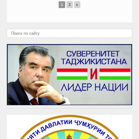
1
2
▸