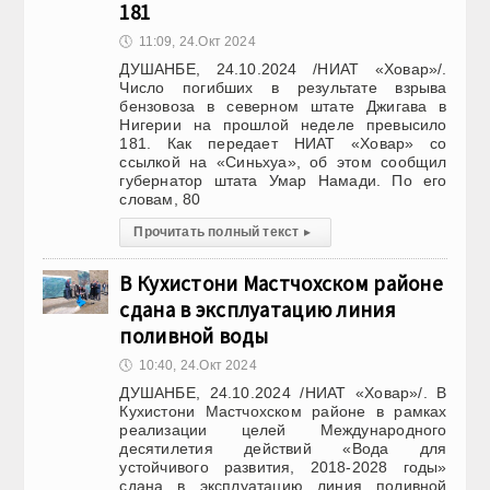
181
🕔
11:09, 24.Окт 2024
ДУШАНБЕ, 24.10.2024 /НИАТ «Ховар»/.
Число погибших в результате взрыва
бензовоза в северном штате Джигава в
Нигерии на прошлой неделе превысило
181. Как передает НИАТ «Ховар» со
ссылкой на «Синьхуа», об этом сообщил
губернатор штата Умар Намади. По его
словам, 80
Прочитать полный текст
▸
В Кухистони Мастчохском районе
сдана в эксплуатацию линия
поливной воды
🕔
10:40, 24.Окт 2024
ДУШАНБЕ, 24.10.2024 /НИАТ «Ховар»/. В
Кухистони Мастчохском районе в рамках
реализации целей Международного
десятилетия действий «Вода для
устойчивого развития, 2018-2028 годы»
сдана в эксплуатацию линия поливной