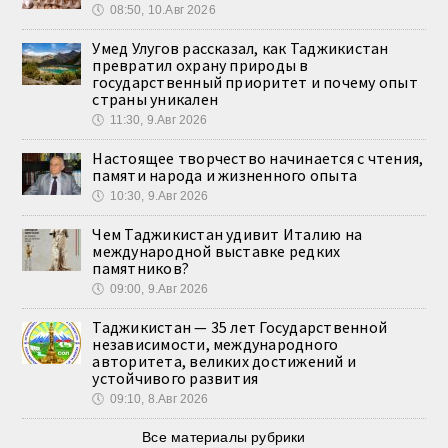
🕔
08:50, 10.Авг 2026
Умед Улугов рассказал, как Таджикистан
превратил охрану природы в
государственный приоритет и почему опыт
страны уникален
🕔
11:30, 9.Авг 2026
Настоящее творчество начинается с чтения,
памяти народа и жизненного опыта
🕔
10:30, 9.Авг 2026
Чем Таджикистан удивит Италию на
международной выставке редких
памятников?
🕔
09:00, 9.Авг 2026
Таджикистан — 35 лет Государственной
независимости, международного
авторитета, великих достижений и
устойчивого развития
🕔
09:10, 8.Авг 2026
Все материалы рубрики