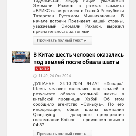
Таджикистан, Лидер нации уважаемый
Эмомали Рахмон в рамках саммита
«БРИКС+» встретился с Главой Республики
Татарстан Рустамом Миннихановым. В
начале встречи Президент нашей страны,
уважаемый Эмомали Рахмон, выразил
признательность за теплый
Прочитать полный текст
▸
В Китае шесть человек оказались
под землей после обвала шахты
UPDATED
🕔
11:40, 24.Окт 2024
ДУШАНБЕ, 24.10.2024 /НИАТ «Ховар»/.
Шесть человек оказались под землей в
результате обвала угольной шахты в
китайской провинции Хэбэй. Об этом
сообщило агентство «Синьхуа». По его
информации, обвал шахты компании
Qianjiaying — дочернего предприятия
госкомпании Kailuan — произошел ночью в
04:37
Прочитать полный текст
▸