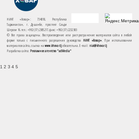
НИАТ «Ховар»: 734018, Республика
Таджикистан, г. Душанбе, проспект Саъди
Шерози 16. тел.: +992 (37) 2385217, факс: +992 (37) 2232383
© Все права защищены. Воспроизведение или распространение материалов сайта в любой
форме только с письменного разрешения руководства
НИАТ «Ховар»
. При использовании
материалов сайта, ссылка на
www.khovar.tj
обязательна. E-mail:
niat@khovar.tj
Разработка сайта:
Рекламное агентство "adMedia"
1 2 3 4 5