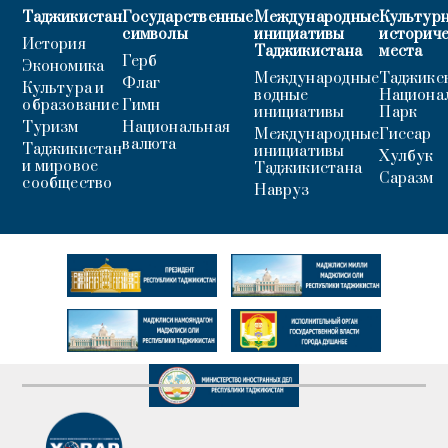
Таджикистан
Государственные
Международные
Культурн
символы
инициативы
историч
История
Таджикистана
места
Герб
Экономика
Международные
Таджикс
Флаг
Культура и
водные
Национа
образование
Гимн
инициативы
Парк
Туризм
Национальная
Международные
Гиссар
валюта
Таджикистан
инициативы
Хулбук
и мировое
Таджикистана
Саразм
сообщество
Навруз