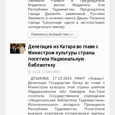
Эмомали Рахмон и Председатель
Маджлиси милли Маджлиси Оли
Республики Таджикистан, Председатель
города Душанбе уважаемый Рустами
Эмомали в селении имени Джуры Рахмона
города Турсунзаде сдали в эксплуатацию
холодильную камеру
Прочитать полный текст
▸
Делегация из Катара во главе с
Министром культуры страны
посетила Национальную
библиотеку
🕔
11:12, 17.Окт 2024
ДУШАНБЕ, 17.10.2024 /НИАТ «Ховар»/.
Делегация Государства Катар во главе с
Министром культуры этой страны шейхом
Абдуррахманом ибн Хамадом Аль-Тани
посетила Государственное учреждение
«Национальная библиотека Таджикистана»
Исполнительного аппарата Президента
Республики Таджикистан. Посетители
вначале осмотрели историческую картину