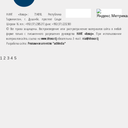
НИАТ «Ховар»: 734018, Республика
Таджикистан, г. Душанбе, проспект Саъди
Шерози 16. тел.: +992 (37) 2385217, факс: +992 (37) 2232383
© Все права защищены. Воспроизведение или распространение материалов сайта в любой
форме только с письменного разрешения руководства
НИАТ «Ховар»
. При использовании
материалов сайта, ссылка на
www.khovar.tj
обязательна. E-mail:
niat@khovar.tj
Разработка сайта:
Рекламное агентство "adMedia"
1 2 3 4 5