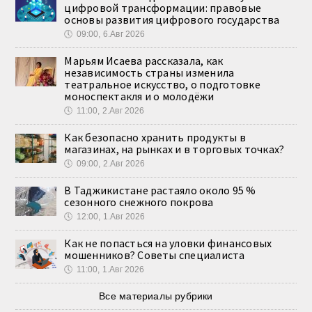
цифровой трансформации: правовые
основы развития цифрового государства
🕔
09:00, 6.Авг 2026
Марьям Исаева рассказала, как
независимость страны изменила
театральное искусство, о подготовке
моноспектакля и о молодёжи
🕔
11:00, 2.Авг 2026
Как безопасно хранить продукты в
магазинах, на рынках и в торговых точках?
🕔
09:00, 2.Авг 2026
В Таджикистане растаяло около 95 %
сезонного снежного покрова
🕔
12:00, 1.Авг 2026
Как не попасться на уловки финансовых
мошенников? Советы специалиста
🕔
11:00, 1.Авг 2026
Все материалы рубрики