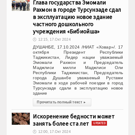
Глава государства Эмомали
Рахмон в городе Турсунзаде сдал
в эксплуатацию новое здание
частного дошкольного
учреждения «Бибиойша»
🕔
12:15, 17.Окт 2024
ДУШАНБЕ, 17.10.2024 /НИАТ «Ховар»/. 17
октября Президент Республики
Таджикистан, Лидер нации уважаемый
Эмомали Рахмон и Председатель
Маджлиси милли Маджлиси Оли
Республики Таджикистан, Председатель
города Душанбе уважаемый Рустами
Эмомали в ходе рабочей поездки в город
Турсунзаде сдали в эксплуатацию новое
здание
Прочитать полный текст
▸
Искоренение бедности может
занять более ста лет
UPDATED
🕔
12:00, 17.Окт 2024