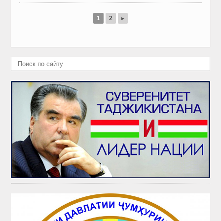
1
2
▸