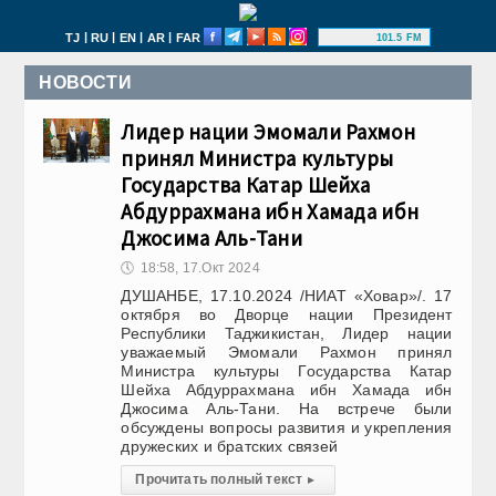
|
|
|
|
TJ
RU
EN
AR
FAR
101.5 FM
НОВОСТИ
Лидер нации Эмомали Рахмон
принял Министра культуры
Государства Катар Шейха
Абдуррахмана ибн Хамада ибн
Джосима Аль-Тани
🕔
18:58, 17.Окт 2024
ДУШАНБЕ, 17.10.2024 /НИАТ «Ховар»/. 17
октября во Дворце нации Президент
Республики Таджикистан, Лидер нации
уважаемый Эмомали Рахмон принял
Министра культуры Государства Катар
Шейха Абдуррахмана ибн Хамада ибн
Джосима Аль-Тани. На встрече были
обсуждены вопросы развития и укрепления
дружеских и братских связей
Прочитать полный текст
▸