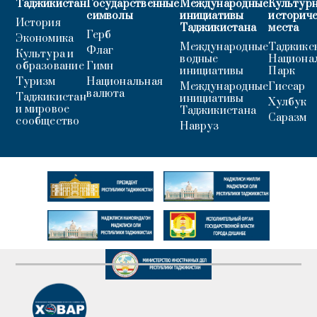
Таджикистан
Государственные
Международные
Культурн
символы
инициативы
историч
История
Таджикистана
места
Герб
Экономика
Международные
Таджикс
Флаг
Культура и
водные
Национа
образование
Гимн
инициативы
Парк
Туризм
Национальная
Международные
Гиссар
валюта
Таджикистан
инициативы
Хулбук
и мировое
Таджикистана
Саразм
сообщество
Навруз