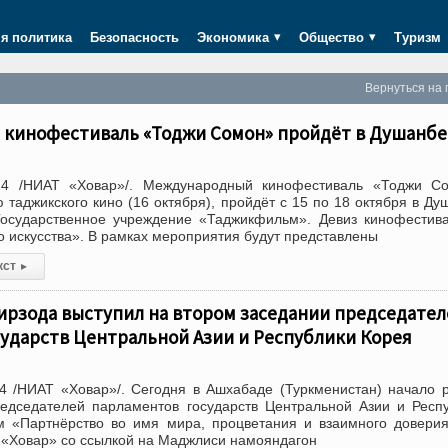
я политика
Безопасность
Экономика
Общество
Туризм
Вернуться на 
кинофестиваль «Тоджи Сомон» пройдёт в Душанбе
24 /НИАТ «Ховар»/. Международный кинофестиваль «Тоджи Со
таджикского кино (16 октября), пройдёт с 15 по 18 октября в Ду
осударственное учреждение «Таджикфильм». Девиз кинофестив
о искусства». В рамках мероприятия будут представлены
кст
▸
ирзода выступил на втором заседании председател
ударств Центральной Азии и Республики Корея
4 /НИАТ «Ховар»/. Сегодня в Ашхабаде (Туркменистан) начало 
редседателей парламентов государств Центральной Азии и Респ
м «Партнёрство во имя мира, процветания и взаимного довери
«Ховар» со ссылкой на Маджлиси намояндагон