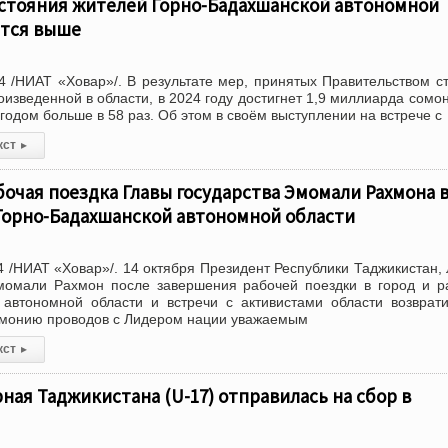
остояния жителей Горно-Бадахшанской автономной
ится выше
 /НИАТ «Ховар»/. В результате мер, принятых Правительством с
изведенной в области, в 2024 году достигнет 1,9 миллиарда сомон
годом больше в 58 раз. Об этом в своём выступлении на встрече с
кст
▸
очая поездка Главы государства Эмомали Рахмона 
Горно-Бадахшанской автономной области
 /НИАТ «Ховар»/. 14 октября Президент Республики Таджикистан,
омали Рахмон после завершения рабочей поездки в город и р
 автономной области и встречи с активистами области возврат
емонию проводов с Лидером нации уважаемым
кст
▸
ая Таджикистана (U-17) отправилась на сбор в