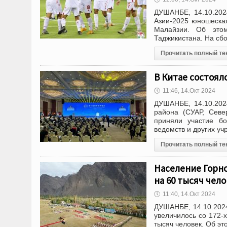
ДУШАНБЕ, 14.10.202
Азии-2025 юношеская
Малайзии. Об это
Таджикистана. На сбо
Прочитать полный те
В Китае состоял
🕔
11:46, 14.Окт 2024
ДУШАНБЕ, 14.10.202
района (СУАР, Севе
приняли участие б
ведомств и других уч
Прочитать полный те
Население Горн
на 60 тысяч чел
🕔
11:40, 14.Окт 2024
ДУШАНБЕ, 14.10.202
увеличилось со 172-х
тысяч человек. Об эт