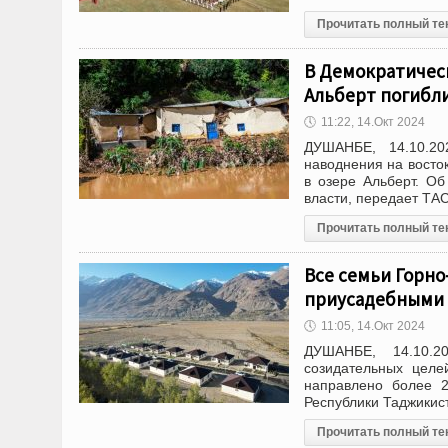
Прочитать полный те
В Демократическ
Альберт погибли
🕔
11:22, 14.Окт 2024
ДУШАНБЕ, 14.10.20
наводнения на восто
в озере Альберт. О
власти, передает ТА
Прочитать полный те
Все семьи Горн
приусадебными 
🕔
11:05, 14.Окт 2024
ДУШАНБЕ, 14.10.2
созидательных целе
направлено более 2
Республики Таджикис
Прочитать полный те