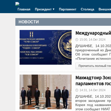
Главная
Президент
Парламент
Столица
Внешня
НОВОСТИ
Международный 
🕔
15:00, 14.Окт 2024
ДУШАНБЕ, 14.10.20
приуроченный ко Дню 
Об этом сообщает Г
«Почитание истинног
Прочитать полный те
Махмадтоир Зок
парламентов гос
🕔
14:31, 14.Окт 2024
ДУШАНБЕ, 14.10.202
второе заседание п
Корея под название
этом сообщает НИАТ 