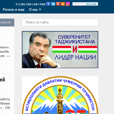
|
|
|
|
TJ
RU
EN
AR
FAR
101.5 FM
Регион и мир
О нас
главную
мон»,
шанбе.
аля —
ей
работу
ублики
я». Об