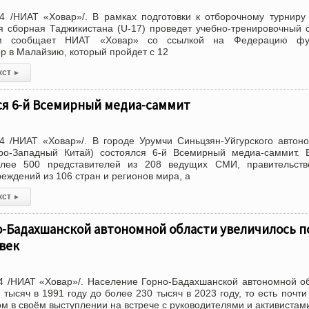
4 /НИАТ «Ховар»/. В рамках подготовки к отборочному турниру
 сборная Таджикистана (U-17) проведет учебно-тренировочный 
м сообщает НИАТ «Ховар» со ссылкой на Федерацию фу
р в Малайзию, который пройдет с 12
кст
▸
ся 6-й Всемирный медиа-саммит
4 /НИАТ «Ховар»/. В городе Урумчи Синьцзян-Уйгурского автон
ро-Западный Китай) состоялся 6-й Всемирный медиа-саммит. 
олее 500 представителей из 208 ведущих СМИ, правительств
реждений из 106 стран и регионов мира, а
кст
▸
о-Бадахшанской автономной области увеличилось п
овек
4 /НИАТ «Ховар»/. Население Горно-Бадахшанской автономной о
 тысяч в 1991 году до более 230 тысяч в 2023 году, то есть почти
ом в своём выступлении на встрече с руководителями и активистам