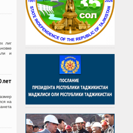
их лиг
новке
али и
0 лет
размер
лся на
ланета