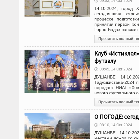
🕔
09:03, 14.Окт 2024
14.10.2024, город 
сегодняшняя встреч
процессе подготовк
принятия первой Кон
Горно-Бадахшанская
Прочитать полный те
Клуб «Истиклол»
футзалу
🕔
08:45, 14.Окт 2024
ДУШАНБЕ, 14.10.20
Таджикистана-2024 
передает НИАТ «Хов
нового футзального 
Прочитать полный те
О ПОГОДЕ: сегод
🕔
08:10, 14.Окт 2024
ДУШАНБЕ, 14.10.202
местами дожди со сн