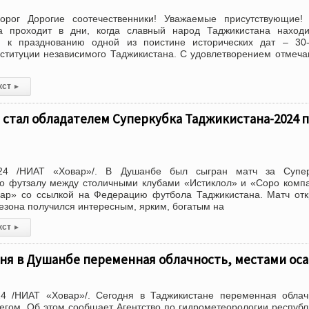
Хорог Дорогие соотечественники! Уважаемые присутствующие!
а проходит в дни, когда славный народ Таджикистана находи
и к празднованию одной из поистине исторических дат – 30-
ституции независимого Таджикистана. С удовлетворением отмеча
кст
▸
 стал обладателем Суперкубка Таджикистана-2024 
24 /НИАТ «Ховар»/. В Душанбе был сыгран матч за Супер
по футзалу между столичными клубами «Истиклол» и «Соро комп
ар» со ссылкой на Федерацию футбола Таджикистана. Матч от
сезона получился интересным, ярким, богатым на
кст
▸
ня в Душанбе переменная облачность, местами ос
4 /НИАТ «Ховар»/. Сегодня в Таджикистане переменная облач
егом. Об этом сообщает Агентство по гидрометеорологии республ