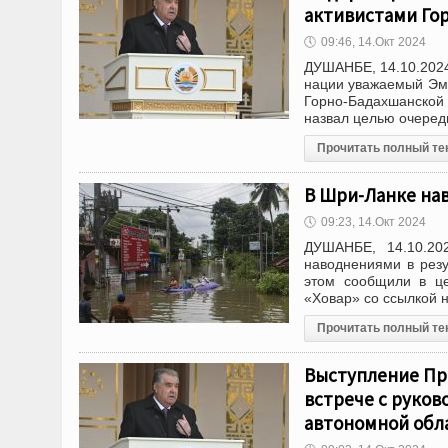
активистами Го
🕔
09:46, 14.Окт 2024
ДУШАНБЕ, 14.10.2024
нации уважаемый Эмо
Горно-Бадахшанской
назвал целью очеред
Прочитать полный те
В Шри-Ланке нав
🕔
09:23, 14.Окт 2024
ДУШАНБЕ, 14.10.202
наводнениями в рез
этом сообщили в це
«Ховар» со ссылкой 
Прочитать полный те
Выступление Пр
встрече с руко
автономной обл