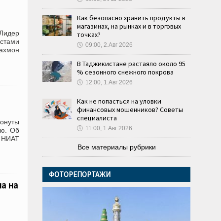
Как безопасно хранить продукты в
магазинах, на рынках и в торговых
 Лидер
точках?
истами
🕔
09:00, 2.Авг 2026
Рахмон
В Таджикистане растаяло около 95
% сезонного снежного покрова
🕔
12:00, 1.Авг 2026
Как не попасться на уловки
финансовых мошенников? Советы
специалиста
онуты
🕔
11:00, 1.Авг 2026
лю. Об
 НИАТ
Все материалы рубрики
ФОТОРЕПОРТАЖИ
а на