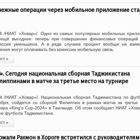
нежные операции через мобильное приложение ста
4 /НИАТ «Ховар»/. Одно из самых популярных мобильных прил
 ещё выгоднее: теперь при совершении финансовых операций 
иссия уменьшена. А в ряде случаев процент вообще не взима
ения могут оплачивать без комиссии мобильную связь
кст
▸
4». Сегодня национальная сборная Таджикистана
липпинами в матче за третье место на турнире
4 /НИАТ «Ховар»/. Национальная сборная Таджикистана по фут
ября, сойдется со сборной Филиппин в рамках матча за третье
ира «King’s Cup-2024» в Таиланде. Об этом сообщает НИАТ «Хов
ю футбола Таджикистана.
кст
▸
мали Рахмон в Хороге встретился с руководителям