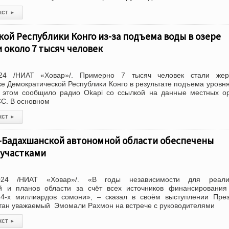
кст
▸
ой Республики Конго из-за подъема воды в озере
 около 7 тысяч человек
24 /НИАТ «Ховар»/. Примерно 7 тысяч человек стали жер
ке Демократической Республики Конго в результате подъема уровн
б этом сообщило радио Okapi со ссылкой на данные местных о
СС. В основном
кст
▸
о-Бадахшанской автономной области обеспечены
участками
024 /НИАТ «Ховар»/. «В годы независимости для реали
й и планов области за счёт всех источников финансирования
4-х миллиардов сомони», – сказал в своём выступлении През
тан уважаемый Эмомали Рахмон на встрече с руководителями
кст
▸