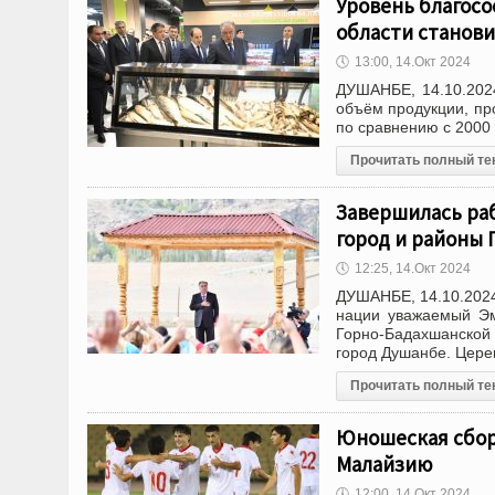
Уровень благос
области станов
🕔
13:00, 14.Окт 2024
ДУШАНБЕ, 14.10.2024
объём продукции, про
по сравнению с 2000 
Прочитать полный те
Завершилась раб
город и районы 
🕔
12:25, 14.Окт 2024
ДУШАНБЕ, 14.10.2024
нации уважаемый Эм
Горно-Бадахшанской
город Душанбе. Цер
Прочитать полный те
Юношеская сборн
Малайзию
🕔
12:00, 14.Окт 2024