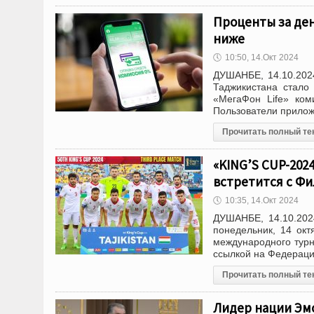
Проценты за де
ниже
🕔
10:50, 14.Окт 2024
ДУШАНБЕ, 14.10.202
Таджикистана стало
«МегаФон Life» ком
Пользователи прилож
Прочитать полный те
«KING’S CUP-202
встретится с Фи
🕔
10:35, 14.Окт 2024
ДУШАНБЕ, 14.10.202
понедельник, 14 окт
международного турн
ссылкой на Федераци
Прочитать полный те
Лидер нации Эмо