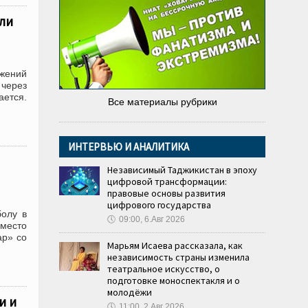
ли
ожений
через
ется.
Все материалы рубрики
ИНТЕРВЬЮ И АНАЛИТИКА
Независимый Таджикистан в эпоху
цифровой трансформации:
правовые основы развития
цифрового государства
болу в
🕔
09:00, 6.Авг 2026
 место
ар» со
Марьям Исаева рассказала, как
независимость страны изменила
театральное искусство, о
подготовке моноспектакля и о
молодёжи
и и
🕔
11:00, 2.Авг 2026