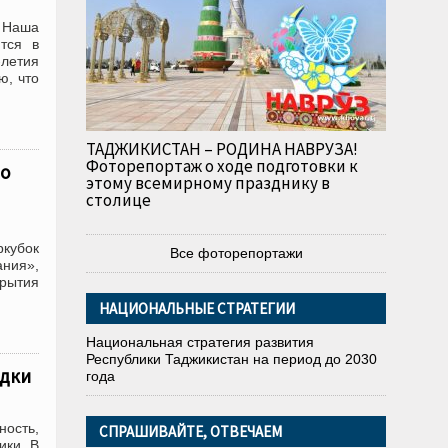
 Наша
тся в
летия
ю, что
ТАДЖИКИСТАН – РОДИНА НАВРУЗА!
Фоторепортаж о ходе подготовки к
по
этому всемирному празднику в
столице
кубок
Все фоторепортажи
ания»,
крытия
НАЦИОНАЛЬНЫЕ СТРАТЕГИИ
Национальная стратегия развития
Республики Таджикистан на период до 2030
адки
года
ность,
СПРАШИВАЙТЕ, ОТВЕЧАЕМ
ики. В