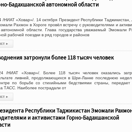
рно-Бадахшанской автономной области
 /НИАТ «Ховар»/. 14 октября Президент Республики Таджикистан,
мали Рахмон в Хороге провёл встречу с руководителями и актив
 автономной области. Глава государства уважаемый Эмомали 
ной рабочей поездки в ряд городов и районов
кст
▸
однения затронули более 118 тысяч человек
4 /НИАТ «Ховар»/. Более 118 тысяч человек оказались затр
ультате ливней, продолжающихся в Шри-Ланке последнюю неде
нтре по борьбе со стихийными бедствиями страны, передает
на ТАСС. Наиболее пострадали от
кст
▸
езидента Республики Таджикистан Эмомали Рахмон
водителями и активистами Горно-Бадахшанской
асти