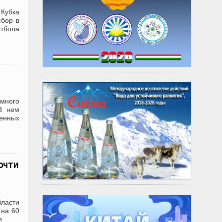
 Кубка
сбор в
тбола
омного
В нем
енных
очти
бласти
 на 60
и