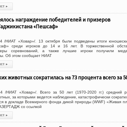
кст
▸
оялось награждение победителей и призеров
Таджикистана «Пешсаф»
4 /НИАТ «Ховар»/. 13 октября были подведены итоги юношеск
саф» среди игроков до 14 и 16 лет. В торжественной обста
зеры соревнований, а также лучшие игроки получили мед
зы. Об этом сообщает НИАТ
кст
▸
их животных сократилась на 73 процента всего за 5
4 /НИАТ «Ховар»/. Всего за 50 лет (1970-2020 гг.) средний 
отных, за которыми ведется наблюдение, катастрофически сократи
тся в докладе Всемирного фонда дикой природы (WWF) «Живая п
 АЗЕРТАДЖ со ссылкой
кст
▸