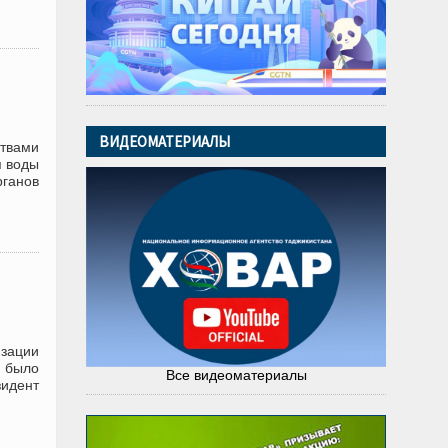
ВИДЕОМАТЕРИАЛЫ
твами
я воды
рганов
зации
 было
Все видеоматериалы
идент