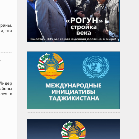
траны,
и, что
в
 Лидер
айоны
ился в