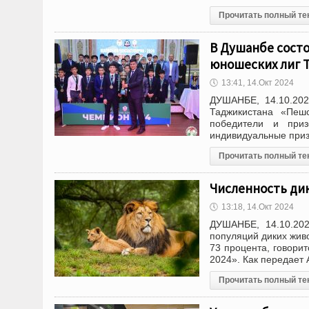
Прочитать полный те
В Душанбе сост
юношеских лиг 
🕔
13:41, 14.Окт 2024
ДУШАНБЕ, 14.10.202
Таджикистана «Пеш
победители и при
индивидуальные при
Прочитать полный те
Численность дик
🕔
13:18, 14.Окт 2024
ДУШАНБЕ, 14.10.202
популяций диких жив
73 процента, говори
2024». Как передает
Прочитать полный те