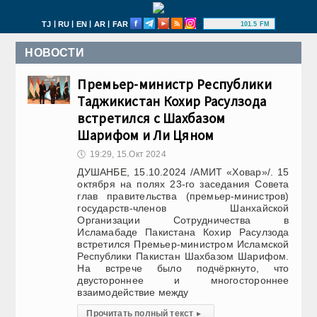
|
|
|
|
TJ
RU
EN
AR
FAR
101.5 FM
НОВОСТИ
Премьер-министр Республики
Таджикистан Кохир Расулзода
встретился с Шахбазом
Шарифом и Ли Цяном
🕔
19:29, 15.Окт 2024
ДУШАНБЕ, 15.10.2024 /АМИТ «Ховар»/. 15
октября на полях 23-го заседания Совета
глав правительства (премьер-министров)
государств-членов Шанхайской
Организации Сотрудничества в
Исламабаде Пакистана Кохир Расулзода
встретился Премьер-министром Исламской
Республики Пакистан Шахбазом Шарифом.
На встрече было подчёркнуто, что
двустороннее и многостороннее
взаимодействие между
Прочитать полный текст
▸