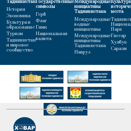
Таджикистан
Государственные
Международные
Культурн
символы
инициативы
историч
История
Таджикистана
места
Герб
Экономика
Международные
Таджикс
Флаг
Культура и
водные
Национа
образование
Гимн
инициативы
Парк
Туризм
Национальная
Международные
Гиссар
валюта
Таджикистан
инициативы
Хулбук
и мировое
Таджикистана
Саразм
сообщество
Навруз