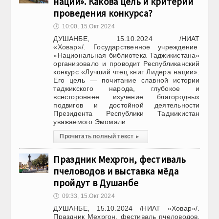
нации». Какова цель и критерии
проведения конкурса?
🕔
10:00, 15.Окт 2024
ДУШАНБЕ, 15.10.2024 /НИАТ
«Ховар»/. Государственное учреждение
«Национальная библиотека Таджикистана»
организовало и проводит Республиканский
конкурс «Лучший чтец книг Лидера нации».
Его цель — почитание славной истории
таджикского народа, глубокое и
всестороннее изучение благородных
подвигов и достойной деятельности
Президента Республики Таджикистан
уважаемого Эмомали
Прочитать полный текст
▸
Праздник Мехргон, фестиваль
пчеловодов и выставка мёда
пройдут в Душанбе
🕔
09:33, 15.Окт 2024
ДУШАНБЕ, 15.10.2024 /НИАТ «Ховар»/.
Праздник Мехргон, фестиваль пчеловодов,