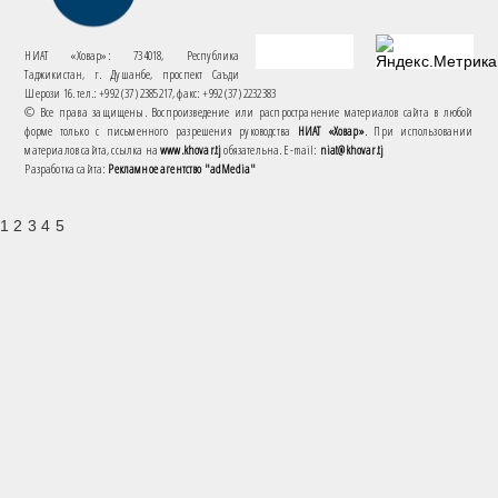
НИАТ «Ховар»: 734018, Республика
Таджикистан, г. Душанбе, проспект Саъди
Шерози 16. тел.: +992 (37) 2385217, факс: +992 (37) 2232383
© Все права защищены. Воспроизведение или распространение материалов сайта в любой
форме только с письменного разрешения руководства
НИАТ «Ховар»
. При использовании
материалов сайта, ссылка на
www.khovar.tj
обязательна. E-mail:
niat@khovar.tj
Разработка сайта:
Рекламное агентство "adMedia"
1 2 3 4 5