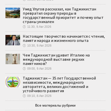
Умед Улугов рассказал, как Таджикистан
превратил охрану природы в
государственный приоритет и почему опыт
страны уникален
🕔
11:30, 9.Авг 2026
Настоящее творчество начинается с чтения,
памяти народа и жизненного опыта
🕔
10:30, 9.Авг 2026
Чем Таджикистан удивит Италию на
международной выставке редких
памятников?
🕔
09:00, 9.Авг 2026
Таджикистан — 35 лет Государственной
независимости, международного
авторитета, великих достижений и
устойчивого развития
🕔
09:10, 8.Авг 2026
Все материалы рубрики