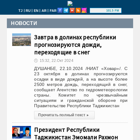
|
|
|
|
TJ
RU
EN
AR
FAR
101.5 FM
НОВОСТИ
Завтра в долинах республики
прогнозируются дожди,
переходящие в снег
🕔
15:32, 22.Окт 2024
ДУШАНБЕ, 22.10.2024 /НИАТ «Ховар»/. С
23 октября в долинах прогнозируются
осадки в виде дождей, а на высоте более
2500 метров дождь, переходящий в снег,
сообщает Агентство по гидрометеорологии
страны. Комитет по чрезвычайным
ситуациям и гражданской обороне при
Правительстве Республики Таджикистан
Прочитать полный текст
▸
Президент Республики
Таджикистан Эмомали Рахмон