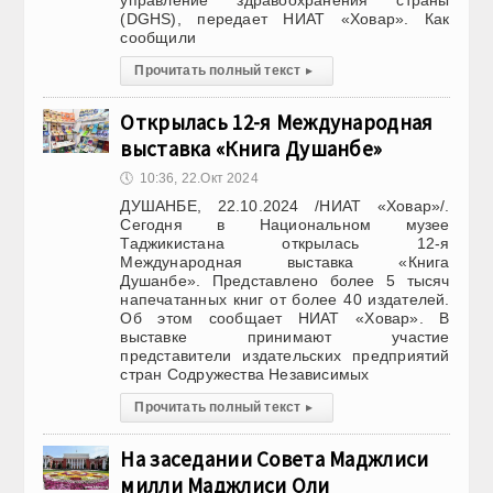
управление здравоохранения страны
(DGHS), передает НИАТ «Ховар». Как
сообщили
Прочитать полный текст
▸
Открылась 12-я Международная
выставка «Книга Душанбе»
🕔
10:36, 22.Окт 2024
ДУШАНБЕ, 22.10.2024 /НИАТ «Ховар»/.
Сегодня в Национальном музее
Таджикистана открылась 12-я
Международная выставка «Книга
Душанбе». Представлено более 5 тысяч
напечатанных книг от более 40 издателей.
Об этом сообщает НИАТ «Ховар». В
выставке принимают участие
представители издательских предприятий
стран Содружества Независимых
Прочитать полный текст
▸
На заседании Совета Маджлиси
милли Маджлиси Оли