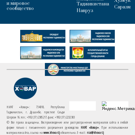
Хулбук
и мировое
Таджикистана
Саразм
сообщество
Навруз
НИАТ «Ховар»: 734018, Республика
Таджикистан, г. Душанбе, проспект Саъди
Шерози 16. тел.: +992 (37) 2385217, факс: +992 (37) 2232383
© Все права защищены. Воспроизведение или распространение материалов сайта в любой
форме только с письменного разрешения руководства
НИАТ «Ховар»
. При использовании
материалов сайта, ссылка на
www.khovar.tj
обязательна. E-mail:
niat@khovar.tj