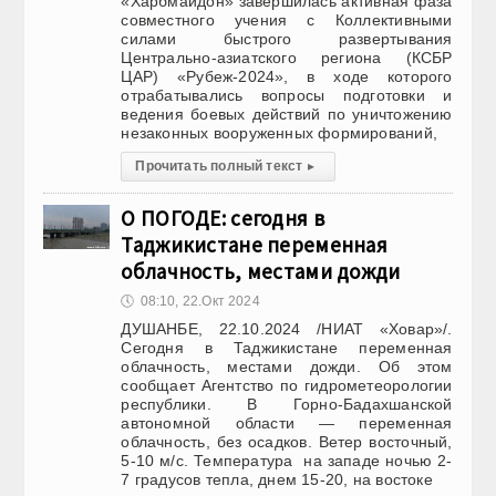
«Харбмайдон» завершилась активная фаза
совместного учения с Коллективными
силами быстрого развертывания
Центрально-азиатского региона (КСБР
ЦАР) «Рубеж-2024», в ходе которого
отрабатывались вопросы подготовки и
ведения боевых действий по уничтожению
незаконных вооруженных формирований,
Прочитать полный текст
▸
О ПОГОДЕ: сегодня в
Таджикистане переменная
облачность, местами дожди
🕔
08:10, 22.Окт 2024
ДУШАНБЕ, 22.10.2024 /НИАТ «Ховар»/.
Сегодня в Таджикистане переменная
облачность, местами дожди. Об этом
сообщает Агентство по гидрометеорологии
республики. В Горно-Бадахшанской
автономной области — переменная
облачность, без осадков. Ветер восточный,
5-10 м/с. Температура на западе ночью 2-
7 градусов тепла, днем 15-20, на востоке