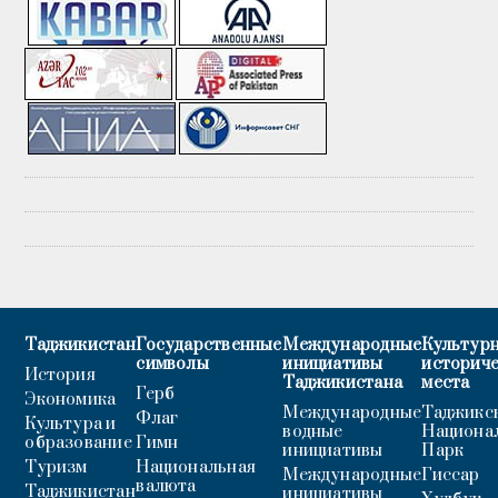
Таджикистан
Государственные
Международные
Культурн
символы
инициативы
историч
История
Таджикистана
места
Герб
Экономика
Международные
Таджикс
Флаг
Культура и
водные
Национа
образование
Гимн
инициативы
Парк
Туризм
Национальная
Международные
Гиссар
валюта
Таджикистан
инициативы