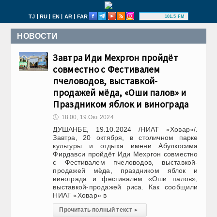
|
|
|
|
TJ
RU
EN
AR
FAR
101.5 FM
НОВОСТИ
Завтра Иди Мехргон пройдёт
совместно с Фестивалем
пчеловодов, выставкой-
продажей мёда, «Оши палов» и
Праздником яблок и винограда
🕔
18:00, 19.Окт 2024
ДУШАНБЕ, 19.10.2024 /НИАТ «Ховар»/.
Завтра, 20 октября, в столичном парке
культуры и отдыха имени Абулкосима
Фирдавси пройдёт Иди Мехргон совместно
с Фестивалем пчеловодов, выставкой-
продажей мёда, праздником яблок и
винограда и фестивалем «Оши палов»,
выставкой-продажей риса. Как сообщили
НИАТ «Ховар» в
Прочитать полный текст
▸