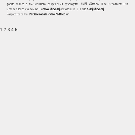
форме только с письменного разрешения руководства
НИАТ «Ховар»
. При использовании
материалов сайта, ссылка на
www.khovar.tj
обязательна. E-mail:
niat@khovar.tj
Разработка сайта:
Рекламное агентство "adMedia"
1 2 3 4 5