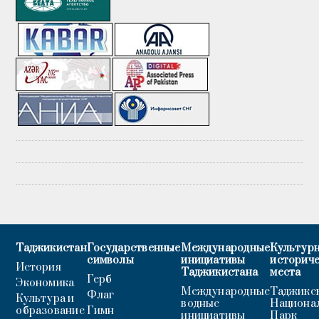
Таджикистан
Государственные
Международные
Культурн
символы
инициативы
историч
История
Таджикистана
места
Герб
Экономика
Международные
Таджикс
Флаг
Культура и
водные
Национа
образование
Гимн
инициативы
Парк