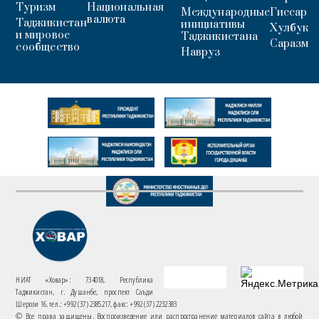
Туризм
Национальная
Международные
Гиссар
валюта
Таджикистан
инициативы
Хулбук
и мировое
Таджикистана
Саразм
сообщество
Навруз
НИАТ «Ховар»: 734018, Республика
Таджикистан, г. Душанбе, проспект Саъди
Шерози 16. тел.: +992 (37) 2385217, факс: +992 (37) 2232383
© Все права защищены. Воспроизведение или распространение материалов сайта в любой