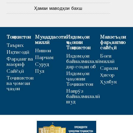
Ҳамаи маводҳои бахш
Тоҷикистон
Муқаддасоти
Иқдомҳои
Мавзеъҳои
миллӣ
ҷаҳонии
фарҳангию
Таърих
Тоҷикистон
сайёҳӣ
Нишон
Иқтисодӣ
Иқдомҳои
Боғи
Парчам
Фарҳанг ва
байналмилалӣ
миллӣ
маориф
Суруд
дар соҳаи об
Саразм
Сайёҳӣ
Пул
Иқдомҳои
Ҳисор
Тоҷикистон
ҷаҳонии
Ҳулбук
ва ҷомеаи
Тоҷикистон
ҷаҳон
Наврӯз
байналмилалӣ
шуд