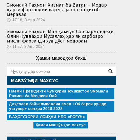
Эмомалӣ Раҳмон: Хизмат ба Ватан – Модар
қарзи фарзандии ҳар як ҷавон ба ҳисоб
меравад
🕔
17:18, 3.Апр 2024
Эмомалӣ Раҳмон: Ман ҳамчун Сарфармондеҳи
Олии Қувваҳои Мусаллаҳ ҳар як сарбозро
мисли фарзанди худ дӯст медорам
🕔
11:27, 3.Апр 2024
Ҳамаи маводҳои бахш
МАВЗӮЪҲОИ МАХСУС
Паёми Президенти Ҷумҳурии Тоҷикистон Эмомалӣ
Раҳмон ба Маҷлиси Олӣ
Даҳсолаи байналмилалии амал «Об барои рушди
устувор» солҳои 2018-2028
БАҲОГУЗОРИИ ЛОИҲАИ НБО «РОҒУН»
Ҳамаи мавзӯъҳои махсус