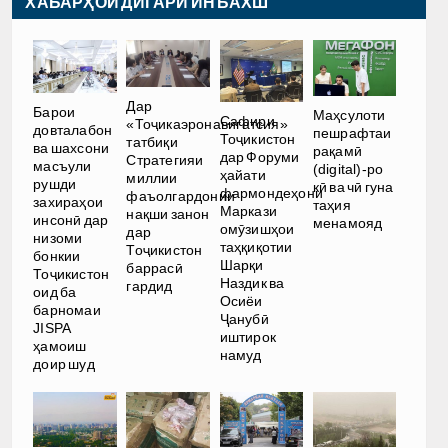
ХАБАРҲОИ ДИГАРИ ИН БАХШ
Дар
Барои
Маҳсулоти
Сафири
«Тоҷикаэронавигатсия»
довталабон
пешрафтаи
Тоҷикистон
татбиқи
ва шахсони
рақамӣ
дар Форуми
Стратегияи
масъули
(digital)-ро
ҳайати
миллии
рушди
кӣ ва чӣ гуна
фармондеҳони
фаъолгардонии
захираҳои
таҳия
Маркази
нақши занон
инсонӣ дар
менамояд
омӯзишҳои
дар
низоми
таҳқиқотии
Тоҷикистон
бонкии
Шарқи
баррасӣ
Тоҷикистон
Наздик ва
гардид
оид ба
Осиёи
барномаи
Ҷанубӣ
JISPA
иштирок
ҳамоиш
намуд
доир шуд