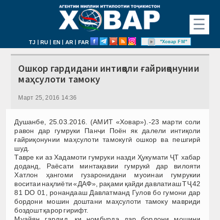
☰
|
|
|
|
"Ховар FM"
TJ
RU
EN
AR
FAR
Ошкор гардидани интиқоли ғайриқонунии
маҳсулоти тамоку
Март 25, 2016 14:36
Душанбе, 25.03.2016. (АМИТ «Ховар»).-23 марти соли
равон дар гумруки Панҷи Поён як далели интиқоли
ғайриқонунии маҳсулоти тамокугӣ ошкор ва пешгирӣ
шуд.
Тавре ки аз Хадамоти гумруки назди Ҳукумати ҶТ хабар
доданд, Раёсати минтақавии гумрукӣ дар вилояти
Хатлон ҳангоми гузаронидани муоинаи гумрукии
воситаи нақлиёти «ДАФ», рақами қайди давлатиаш ТҶ 42
81 DO 01, ронандааш Давлатманд Гулов бо гумони дар
бордони мошин доштани маҳсулоти тамоку мавриди
боздошт қарор гирифт.
Муайян гардид, ки номбурда дар бордони мошини