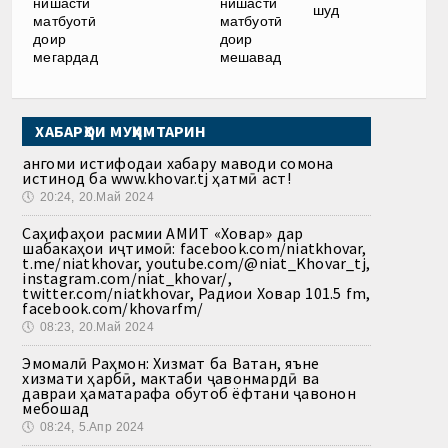
нишасти
нишасти
шуд
матбуотӣ
матбуотӣ
доир
доир
мегардад
мешавад
ХАБАРҲОИ МУҲИМТАРИН
Ҳангоми истифодаи хабару маводи сомона
истинод ба www.khovar.tj ҳатмӣ аст!
🕔
20:24, 20.Май 2024
Саҳифаҳои расмии АМИТ «Ховар» дар
шабакаҳои иҷтимоӣ: facebook.com/niatkhovar,
t.me/niatkhovar, youtube.com/@niat_Khovar_tj,
instagram.com/niat_khovar/,
twitter.com/niatkhovar, Радиои Ховар 101.5 fm,
facebook.com/khovarfm/
🕔
08:23, 20.Май 2024
Эмомалӣ Раҳмон: Хизмат ба Ватан, яъне
хизмати ҳарбӣ, мактаби ҷавонмардӣ ва
давраи ҳаматарафа обутоб ёфтани ҷавонон
мебошад
🕔
08:24, 5.Апр 2024