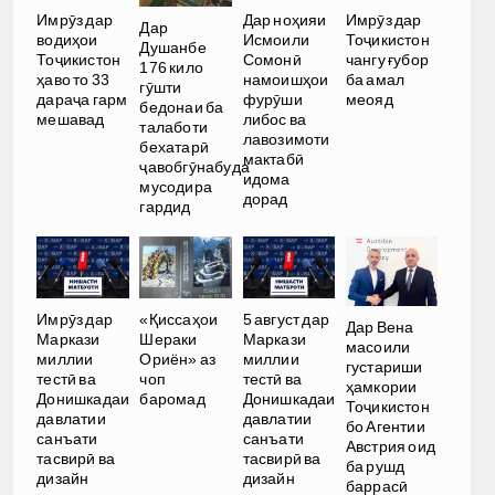
Имрӯз дар
Дар ноҳияи
Имрӯз дар
Дар
водиҳои
Исмоили
Тоҷикистон
Душанбе
Тоҷикистон
Сомонӣ
чангу ғубор
176 кило
ҳаво то 33
намоишҳои
ба амал
гӯшти
дараҷа гарм
фурӯши
меояд
бедонаи ба
мешавад
либос ва
талаботи
лавозимоти
бехатарӣ
мактабӣ
ҷавобгӯнабуда
идома
мусодира
дорад
гардид
Имрӯз дар
«Қиссаҳои
5 август дар
Дар Вена
Маркази
Шераки
Маркази
масоили
миллии
Ориён» аз
миллии
густариши
тестӣ ва
чоп
тестӣ ва
ҳамкории
Донишкадаи
баромад
Донишкадаи
Тоҷикистон
давлатии
давлатии
бо Агентии
санъати
санъати
Австрия оид
тасвирӣ ва
тасвирӣ ва
ба рушд
дизайн
дизайн
баррасӣ