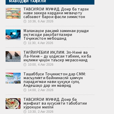
МАВОДҲОИ ТАҲЛИЛӢ
ТАВСИЯҲОИ МУФИД. Доир ба тарзи
нави захира кардани меваҷоту
сабзавот барои фасли зимистон
🕔
10:36, 6.Авг 2026
Малакаҳои рақамӣ заминаи рушди
иқтисоди рақобатпазири
Тоҷикистон мебошанд
🕔
11:30, 4.Авг 2026
ТАҒЙИРЁБИИ ИҚЛИМ. Эл-Нинё ва
Ла-Ниня – ду ҳодисаи табиие, ки ба
иқлими ҷаҳон таъсир мерасонанд
🕔
10:00, 4.Авг 2026
Ташаббуси Тоҷикистон дар СММ:
масъулияти байнинаслӣ ҳамчун
парадигмаи нави ҳуқуқи сулҳ.
Андешаҳо дар ин маврид
🕔
14:00, 2.Авг 2026
ТАВСИЯҲОИ МУФИД. Доир ба
манфиат ва хусусияти табобатии
хӯрокҳои миллӣ
🕔
13:30, 2.Авг 2026