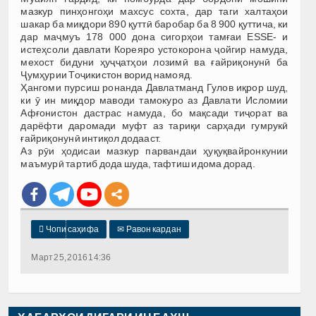
мазкур пинҳонгоҳи махсус сохта, дар таги халтаҳои
шакар ба миқдори 890 қуттӣ баробар ба 8 900 қуттича, ки
дар маҷмуъ 178 000 дона сигорҳои тамғаи ESSE- и
истеҳсоли давлати Кореяро устокорона ҷойгир намуда,
мехост бидуни ҳуҷҷатҳои лозимӣ ва ғайриқонунӣ ба
Ҷумҳурии Тоҷикистон ворид намояд.
Ҳангоми пурсиш ронанда Давлатманд Гулов иқрор шуд,
ки ӯ ин миқдор маводи тамокуро аз Давлати Исломии
Афғонистон дастрас намуда, бо мақсади тиҷорат ва
дарёфти даромади муфт аз тариқи сарҳади гумрукӣ
ғайриқонунӣ интиқол додааст.
Аз рӯи ҳодисаи мазкур парвандаи ҳуқуқвайронкунии
маъмурӣ тартиб дода шуда, тафтиш идома дорад.

Чопи саҳифа
✉
Равон кардан
Март 25, 2016 14:36