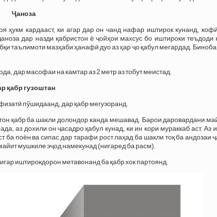
Ҷаноза
ҳукм кардааст, ки агар дар он чанд нафар иштирок кунанд, кофӣ 
аноза дар назди қабристон ё ҷойҳои махсус бо иштироки теъдоди 
ибқи таълимоти мазҳаби ҳанафӣ дуо аз ҳар ҷо қабул мегардад. Биноба
а, дар масофаи на камтар аз 2 метр аз тобут меистад.
р қабр гузоштан
физатӣ пўшидаанд, дар қабр мегузоранд.
тон қабр ба шакли долондор канда мешавад. Барои даровардани ма
да, аз дохили он ҷасадро қабул кунад, ки ин кори мураккаб аст. Аз и
ст ба поён ва сипас дар тарафи рост лаҳад ба шакли тоқ ба андозаи 
майит мушкиле эҷод намекунад (нигаред ба расм).
дигар иштирокдорон метавонанд ба қабр хок партоянд.