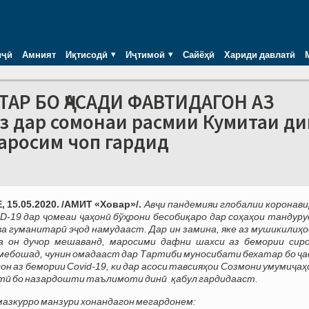
иҷӣ
Амният
Иқтисодӣ
Иҷтимоӣ
Сайёҳӣ
Хариди давлатӣ
АР БО ҶАСАДИ ФАВТИДАГОН АЗ
з дар сомонаи расмии Кумитаи ди
аросим чоп гардид
15.05.2020. /АМИТ «Ховар»/.
Авҷи пандемияи глобалии коронави
D-19 дар ҷомеаи ҷаҳонӣ бўҳрони бесобиқаро дар соҳаҳои тандуру
а гуманитарӣ эҷод намудааст. Дар ин замина, яке аз мушикилиҳое
а он дучор мешаванд, маросими дафни шахси аз бемории сир
ебошад, чунин омадааст дар Тартиби муносибати бехатар бо ҷа
он аз бемории С
ovid
-19, ки дар асоси тавсияҳои Созмони умумиҷа
тӣ бо назардошти таълимоти динӣ қабул гардидааст.
азкурро манзури хонандагон мегардонем: