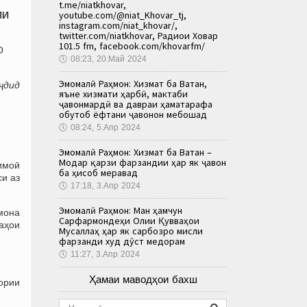
t.me/niatkhovar,
youtube.com/@niat_Khovar_tj,
ИИ
instagram.com/niat_khovar/,
twitter.com/niatkhovar, Радиои Ховар
101.5 fm, facebook.com/khovarfm/
О
🕔
08:23, 20.Май 2024
Эмомалӣ Раҳмон: Хизмат ба Ватан,
ҷдид
яъне хизмати ҳарбӣ, мактаби
ҷавонмардӣ ва давраи ҳаматарафа
обутоб ёфтани ҷавонон мебошад
🕔
08:24, 5.Апр 2024
Эмомалӣ Раҳмон: Хизмат ба Ватан –
Модар қарзи фарзандии ҳар як ҷавон
тимоӣ
ба ҳисоб меравад
си аз
🕔
17:18, 3.Апр 2024
Эмомалӣ Раҳмон: Ман ҳамчун
омона
Сарфармондеҳи Олии Қувваҳои
даҳои
Мусаллаҳ ҳар як сарбозро мисли
фарзанди худ дӯст медорам
🕔
11:27, 3.Апр 2024
Ҳамаи маводҳои бахш
ории