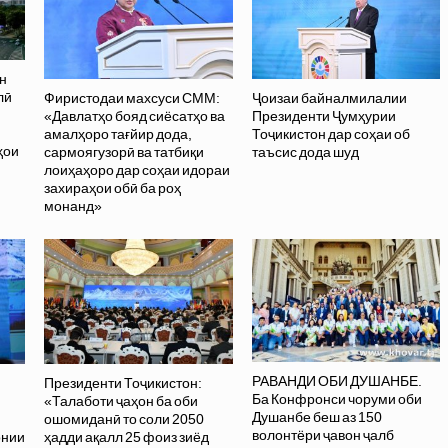
н
лӣ
Фиристодаи махсуси СММ:
Ҷоизаи байналмилалии
«Давлатҳо бояд сиёсатҳо ва
Президенти Ҷумҳурии
амалҳоро тағйир дода,
Тоҷикистон дар соҳаи об
ҳои
сармоягузорӣ ва татбиқи
таъсис дода шуд
лоиҳаҳоро дар соҳаи идораи
захираҳои обӣ ба роҳ
монанд»
РАВАНДИ ОБИ ДУШАНБЕ.
Президенти Тоҷикистон:
Ба Конфронси чоруми оби
«Талаботи ҷаҳон ба оби
Душанбе беш аз 150
ошомиданӣ то соли 2050
волонтёри ҷавон ҷалб
онии
ҳадди ақалл 25 фоиз зиёд