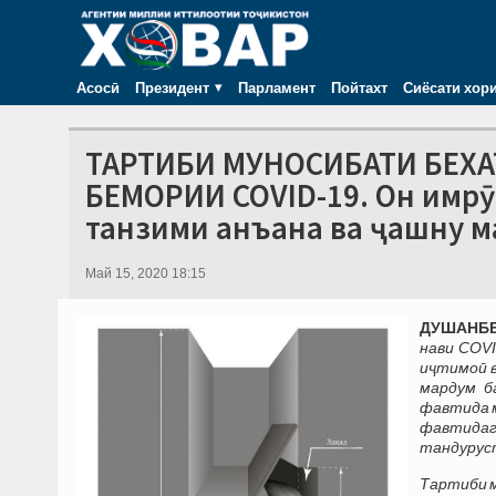
Асосӣ
Президент
Парламент
Пойтахт
Сиёсати хор
ТАРТИБИ МУНОСИБАТИ БЕХАТ
БЕМОРИИ COVID-19. Он имрӯ
танзими анъана ва ҷашну м
Май 15, 2020 18:15
ДУШАНБЕ, 
нави COVI
иҷтимоӣ в
мардум б
фавтида м
фавтидаг
тандурус
Тартиби м