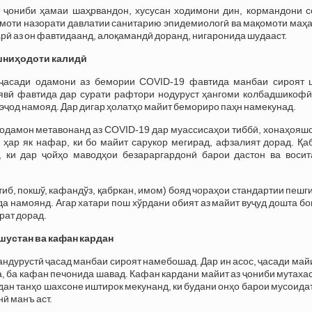
з ҷониби ҳамаи шаҳрвандон, хусусан ходимони дин, кормандони с
омоти назорати давлатии санитарию эпидемиологӣ ва мақомоти маҳ
арӣ аз он фавтидаанд, алоқамандӣ доранд, нигаронида шудааст.
ниҳодоти калидӣ
 ҷасади одамони аз бемории COVID-19 фавтида манбаи сироят 
явӣ фавтида дар сурати рафтори нодуруст ҳангоми колбадшикофӣ
эҷод намояд. Дар дигар ҳолатҳо майит бемориро паҳн намекунад.
одамон метавонанд аз COVID-19 дар муассисаҳои тиббӣ, хонаҳояшо
 ҳар як нафар, ки бо майит сарукор мегирад, афзалият дорад. Қа
 ки дар ҷойҳо маводҳои безараргардонӣ барои дастон ва восит
тиб, покшў, кафандўз, қабркан, имом) бояд чораҳои стандартии пеш
а намоянд. Агар хатари пош хўрдани обият аз майит вуҷуд дошта б
рат дорад.
шустан ва кафан кардан
ндурустӣ ҷасад манбаи сироят намебошад. Дар ин асос, ҷасади май
, ба кафан печонида шавад. Кафан кардани майит аз ҷониби мутаха
ан танҳо шахсоне иштирок мекунанд, ки будани онҳо барои мусоида
ӣ манъ аст.