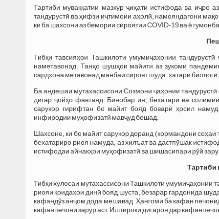
Тартиби муваққатии мазкур ҷиҳати истифода ва иҷро а
тандурустӣ ва ҳифзи иҷтимоии аҳолӣ, намояндагони мақ
ки ба шахсони аз бемории сироятии COVID-19 ва ё гумонб
Пеш
Тибқи тавсияҳои Ташкилоти умумиҷаҳонии тандурустӣ
наметавонад. Танҳо шушҳои майити аз зукоми пандеми
сардхона метавонад манбаи сироят шуда, хатари биологӣ 
Ба андешаи мутахассисони Созмони ҷаҳонии тандурустӣ 
дигар ҷойҳо фавтанд. Бинобар ин, бехатарӣ ва солимии
сарукор гирифтан бо майит бояд боварӣ ҳосил намуд,
инфиродии муҳофизатӣ мавҷуд бошад.
Шахсоне, ки бо майит сарукор доранд (кормандони соҳаи 
бехатариро риоя намуда, аз хилъат ва дастпўшак истифод
истифодаи айнакҳои муҳофизатӣ ва шишасипари рўй зару
Тартиби 
Тибқи хулосаи мутахассисони Ташкилоти умумиҷаҳонии та
риояи қоидаҳои динӣ бояд шуста, безарар гардонида шуда
кафандўз анҷом дода мешавад. Ҳангоми ба кафан печонид
кафанпечонӣ зарур аст. Иштироки дигарон дар кафанпечон