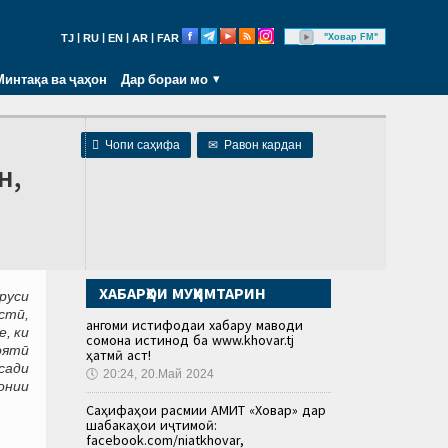
|
|
|
|
"Ховар FM"
TJ
RU
EN
AR
FAR
Минтақа ва ҷаҳон
Дар бораи мо

Чопи саҳифа
✉
Равон кардан
н,
ХАБАРҲОИ МУҲИМТАРИН
руси
стӣ,
Ҳангоми истифодаи хабару маводи
, ки
сомона истинод ба www.khovar.tj
оятӣ
ҳатмӣ аст!
сади
🕔
20:24, 20.Май 2024
ҳонии
Саҳифаҳои расмии АМИТ «Ховар» дар
шабакаҳои иҷтимоӣ:
facebook.com/niatkhovar,