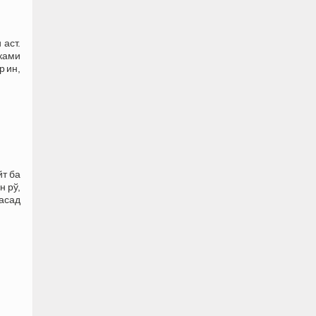
аст.
ками
р ин,
йт ба
н рў,
ҷасад