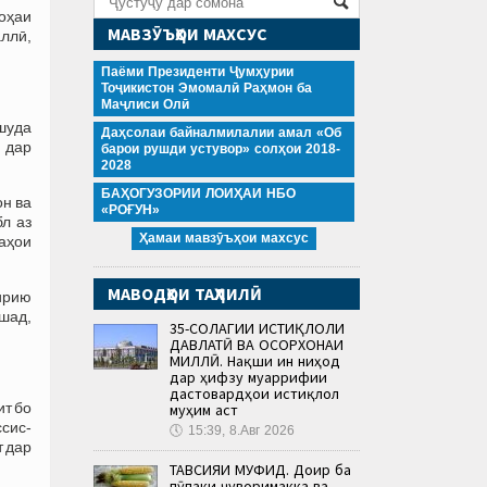
оҳаи
МАВЗӮЪҲОИ МАХСУС
аллӣ,
Паёми Президенти Ҷумҳурии
Тоҷикистон Эмомалӣ Раҳмон ба
Маҷлиси Олӣ
шуда
Даҳсолаи байналмилалии амал «Об
 дар
барои рушди устувор» солҳои 2018-
2028
БАҲОГУЗОРИИ ЛОИҲАИ НБО
н ва
«РОҒУН»
бл аз
Ҳамаи мавзӯъҳои махсус
аҳои
МАВОДҲОИ ТАҲЛИЛӢ
гирию
ошад,
35-СОЛАГИИ ИСТИҚЛОЛИ
ДАВЛАТӢ ВА ОСОРХОНАИ
МИЛЛӢ. Нақши ин ниҳод
дар ҳифзу муаррифии
дастовардҳои истиқлол
ит бо
муҳим аст
ссис-
🕔
15:39, 8.Авг 2026
т дар
ТАВСИЯИ МУФИД. Доир ба
пӯпаки ҷуворимакка ва