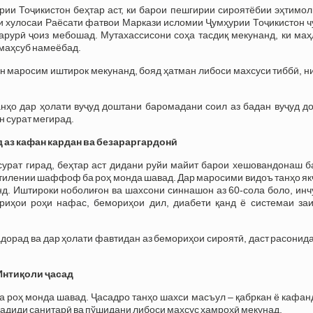
и Тоҷикистон беҳтар аст, ки барои пешгирии сироятёбии эҳтимолӣ
қи хулосаи Раёсати фатвои Маркази исломии Ҷумҳурии Тоҷикистон 
арурӣ ҷоиз мебошад. Мутахассисони соҳа тасдиқ мекунанд, ки маҳ
 маҳсуб намеёбад.
н маросим иштирок мекунанд, бояд ҳатман либоси махсуси тиббӣ, н
нҳо дар ҳолати вуҷуд доштани баромадани соил аз бадан вуҷуд до
 сурат мегирад.
аз кафан кардан ва безараргардонӣ
сурат гирад, беҳтар аст дидани руйи майит барои хешовандонаш б
иэтилении шаффоф ба роҳ монда шавад. Дар маросими видоъ танҳо я
д. Иштироки ноболиғон ва шахсони синнашон аз 60-сола боло, инч
риҳои роҳи нафас, бемориҳои дил, диабети қанд ё системаи за
адорад ва дар ҳолати фавтидан аз бемориҳои сироятӣ, даст расонид
Интиқоли ҷасад
а роҳ монда шавад. Ҷасадро танҳо шахси масъул – қабркан ё кафан
 шадиди санитарӣ ва пўшидани либоси махсус ҳамроҳӣ мекунад.