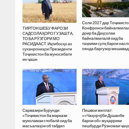
Соли 2027 дар Тоҷикисто
Конфронси байналмила
ТИРГОН ШЕБУ ФАРОЗИ
доир ба Даҳсолаи
САДСОЛАҲОРО ГУЗАШТА,
байналмилалӣ оид ба
ТО БА РӮЗГОРИ МО
таҳкими сулҳ барои насл
РАСИДААСТ. Иқтибосҳо аз
оянда баргузор мешавад
суханрониҳои Президенти
Тоҷикистон ба муносибати
ин ҷашн
Сарвазири Бурунди:
Пешвои миллат:
«Тоҷикистон ба маркази
««Чаҳорчӯби Душанбе
муколамаи глобалӣ оид ба
барои об» муҳаррики
масъалаҳои об табдил
пешбурди Рӯзномаи ҷаҳ