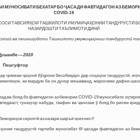
БИ
МУНОСИБАТИ БЕХАТАР БО Ҷ
АСАД
И ФАВТИДАГОН АЗ БЕМОР
COVID-19
СОСИ ТАВСИЯҲОИ ТАШКИЛОТИ УМУМИҶАҲОНИИ ТАНДУРУСТӢ Б
НАЗАРДОШТИ ТАЪЛИМОТИ ДИНӢ
иологӣ ва пешниҳодоти Ташкилоти умумиҷаҳонии тандурустӣ та
Душанбе — 2020
Пешгуфтор
ар ҷомеаи ҷаҳонӣ бўҳрони бесобиқаро дар соҳаҳои тандурустӣ, иҷ
ушикилиҳое, ки мардум ба он дучор мешаванд, маросими дафни шах
орад ва бояд бо фавтидагон аз бемории COVID-19 муносибати эҳтир
тидааст, гунаҳгор набуда, такфин ва ҷанозаи ў бояд бо риояи қои
бемориҳои сироятӣ аз назари шаръӣ ҷоиз нест!
ҳонии тандурустӣ тартиби муносибат бf ҷасади фавтидагон аз бем