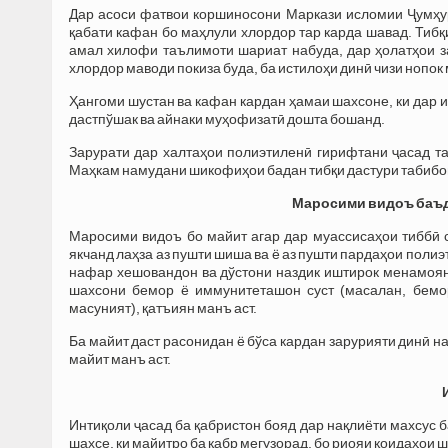
Дар асоси фатвои коршиносони Маркази исломии Ҷумҳури
қабати кафан бо маҳлули хлордор тар карда шавад. Тиб
амал хилофи таълимоти шариат набуда, дар ҳолатҳои з
хлордор маводи покиза буда, ба истилоҳи динӣ чизи нопок
Ҳангоми шустан ва кафан кардан ҳамаи шахсоне, ки дар и
дастпўшак ва айнаки муҳофизатӣ дошта бошанд.
Зарурати дар халтаҳои полиэтиленӣ гирифтани ҷасад та
Маҳкам намудани шикофиҳои бадан тибқи дастури табибон
Маросими видоъ баъд 
Маросими видоъ бо майит агар дар муассисаҳои тиббӣ 
якчанд лаҳза аз пушти шиша ва ё аз пушти пардаҳои пол
нафар хешовандон ва дўстони наздик иштирок менамоян
шахсони бемор ё иммунитеташон суст (масалан, бемо
масуният), қатъиян манъ аст.
Ба майит даст расонидан ё бўса кардан зарурияти динӣ н
майит манъ аст.
Интиқоли ҷасад ба қабристон бояд дар нақлиёти махсус б
шахсе, ки майитро ба қабр мегузорад, бо риояи қоидаҳои