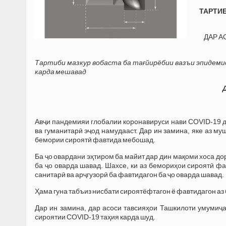
ТАРТИ
ДАР А
Тартиби мазкур вобаста ба тағйирёбии вазъи эпидем
карда мешавад
Авҷи пандемияи глобалии коронавируси нави COVID-19 д
ва гуманитарӣ эҷод намудааст. Дар ин замина, яке аз м
бемории сироятӣ фавтида мебошад.
Ба ҷо овардани эҳтиром ба майит дар дин мақоми хоса д
ба ҷо оварда шавад. Шахсе, ки аз бемориҳои сироятӣ фав
санитарӣ ва арҷгузорӣ ба фавтидагон ба ҷо оварда шавад.
Ҳама гуна табъиз нисбати сироятёфтагон ё фавтидагон аз 
Дар ин замина, дар асоси тавсияҳои Ташкилоти умумиҷа
сироятии COVID-19 таҳия карда шуд.