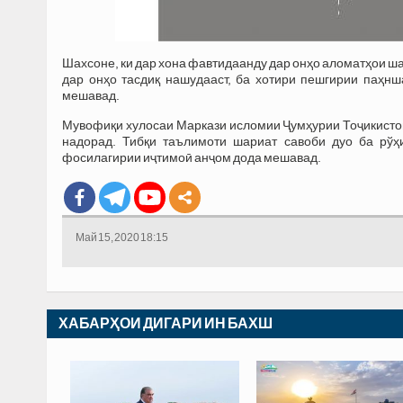
Шахсоне, ки дар хона фавтидаанду дар онҳо аломатҳои ш
дар онҳо тасдиқ нашудааст, ба хотири пешгирии паҳн
мешавад.
Мувофиқи хулосаи Маркази исломии Ҷумҳурии Тоҷикистон
надорад. Тибқи таълимоти шариат савоби дуо ба рўҳи
фосилагирии иҷтимоӣ анҷом дода мешавад.
Май 15, 2020 18:15
ХАБАРҲОИ ДИГАРИ ИН БАХШ