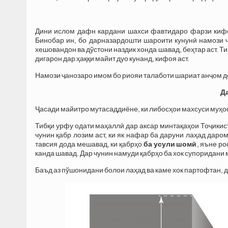
Дини ислом дафн кардани шахси фавтидаро фарзи кифоя 
Бинобар ин, бо дарназардошти шароити кунунӣ намози ҷ
хешовандон ва дўстони наздик хонда шавад, беҳтар аст. Т
дигарон дар ҳаққи майит дуо кунанд, кифоя аст.
Намози ҷанозаро имом бо риояи талаботи шариат анҷом дод
Да
Ҷасади майитро мутасаддиёне, ки либосҳои махсуси муҳо
Тибқи урфу одати маҳаллӣ дар аксар минтақаҳои Тоҷикис
чунин қабр лозим аст, ки як нафар ба даруни лаҳад дарома
тавсия дода мешавад, ки қабрҳо
ба усули шомӣ
, яъне ро
канда шавад. Дар чунин намуди қабрҳо ба хок супоридани 
Баъд аз пўшонидани болои лаҳад ва каме хок партофтан, 