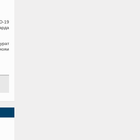
ID-19
арда
урат
иояи