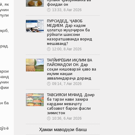
фоидаи он
, як
чунин
🕔
13:33, 8.Авг 2026
лули
ПУРСИДЕД, ҶАВОБ
МЕДИҲЕМ. Дар кадом
ҳолатҳо муҳоҷирон ба
иқоб,
рӯйхати шахсони
назоратшаванда ворид
мешаванд?
рад.
🕔
12:00, 8.Авг 2026
ТАҒЙИРЁБИИ ИҚЛИМ ВА
ПАЙОМАДҲОИ ОН. Дар
соҳаи кишоварзӣ ҳаво ва
арои
иқлим нақши
кчанд
аввалиндараҷа доранд
унин
🕔
09:14, 7.Авг 2026
ифии
ТАВСИЯҲОИ МУФИД. Доир
ба тарзи нави захира
ан ба
кардани меваҷоту
сабзавот барои фасли
зимистон
🕔
10:36, 6.Авг 2026
дўз ё
Ҳамаи маводҳои бахш