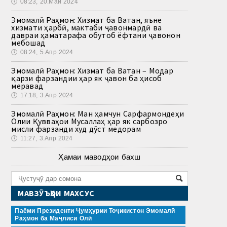
🕔
08:23, 20.Май 2024
Эмомалӣ Раҳмон: Хизмат ба Ватан, яъне
хизмати ҳарбӣ, мактаби ҷавонмардӣ ва
давраи ҳаматарафа обутоб ёфтани ҷавонон
мебошад
🕔
08:24, 5.Апр 2024
Эмомалӣ Раҳмон: Хизмат ба Ватан – Модар
қарзи фарзандии ҳар як ҷавон ба ҳисоб
меравад
🕔
17:18, 3.Апр 2024
Эмомалӣ Раҳмон: Ман ҳамчун Сарфармондеҳи
Олии Қувваҳои Мусаллаҳ ҳар як сарбозро
мисли фарзанди худ дӯст медорам
🕔
11:27, 3.Апр 2024
Ҳамаи маводҳои бахш
МАВЗӮЪҲОИ МАХСУС
Паёми Президенти Ҷумҳурии Тоҷикистон Эмомалӣ
Раҳмон ба Маҷлиси Олӣ