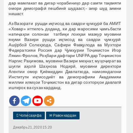
дар мамлакат ва дигар чорабиниҳо дар самти тақвияти
омори демографӣ пешбинӣ шудааст,- зикр шуд зимни
нишаст.
Аз Вазорати рушди иқтисод ва савдои ҷумҳурӣ ба АМИТ
«Ховар» иттилоъ доданд, ки дар маросими ҷамъбасти
натиҷаҳои солонаи татбиқи лоиҳаи мазкур муовини
якуми Вазири рушди иқтисод ва савдои ҷумҳурӣ
Ашӯрбой Солеҳзода, Сафири Фавқулода ва Мухтори
Федератсияи Россия дар Ҷумҳурии Тоҷикистон Игор
Лякин-Фролов, Роҳбари дафтари UNFPA дар Тоҷикистон
Наргис Раҳимова, муовини Вазири меҳнат, муҳоҷират ва
шуғли аҳолӣ Шаҳноза Нодирӣ, муовини директори
Агентии омор Қиёмиддин Давлатзода, намояндагони
Институти иқтисодиёт ва демографияи Академияи
миллии илмҳои Тоҷикистон ва дигар сохторҳои давлатӣ
иштирок ва сухан карданд.

Чопи саҳифа
✉
Равон кардан
Декабрь 21, 2020 15:20