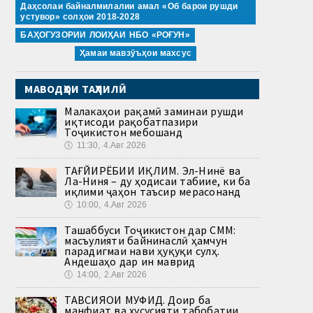
Даҳсолаи байналмилалии амал «Об барои рушди
устувор» солҳои 2018-2028
БАҲОГУЗОРИИ ЛОИҲАИ НБО «РОҒУН»
Ҳамаи мавзӯъҳои махсус
МАВОДҲОИ ТАҲЛИЛӢ
Малакаҳои рақамӣ заминаи рушди
иқтисоди рақобатпазири
Тоҷикистон мебошанд
🕔
11:30, 4.Авг 2026
ТАҒЙИРЁБИИ ИҚЛИМ. Эл-Нинё ва
Ла-Ниня – ду ҳодисаи табиие, ки ба
иқлими ҷаҳон таъсир мерасонанд
🕔
10:00, 4.Авг 2026
Ташаббуси Тоҷикистон дар СММ:
масъулияти байнинаслӣ ҳамчун
парадигмаи нави ҳуқуқи сулҳ.
Андешаҳо дар ин маврид
🕔
14:00, 2.Авг 2026
ТАВСИЯҲОИ МУФИД. Доир ба
манфиат ва хусусияти табобатии