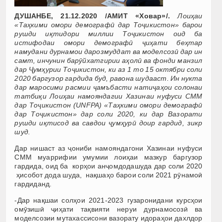
ДУШАНБЕ, 21.12.2020 /АМИТ «Ховар»/.
Лоиҳаи
«Таҳкими омори демографӣ дар Тоҷикистон» барои
рушди иқтидори миллии Тоҷикистон оид ба
истифодаи омори демографӣ ҷиҳати беҳтар
намудани дурнамои дарозмуддат ва моделсозӣ дар ин
самт, инчунин барӯйхатгирии аҳолӣ ва фонди манзил
дар Ҷумҳурии Тоҷикистон, ки аз 1 то 15 октябри соли
2020 баргузор гардида буд, равона шудааст. Ин нукта
дар маросими расмии ҷамъбасти натиҷаҳои солонаи
татбиқи Лоиҳаи намояндагии Хазинаи нуфуси СММ
дар Тоҷикистон (UNFPA) «Таҳкими омори демографӣ
дар Тоҷикистон» дар соли 2020, ки дар Вазорати
рушди иқтисод ва савдои ҷумҳурӣ доир гардид, зикр
шуд.
Дар нишаст аз ҷониби намояндагони Хазинаи нуфуси
СММ муаррифии умумии лоиҳаи мазкур баргузор
гардида, оид ба корҳои анҷомдодашуда дар соли 2020
ҳисобот дода шуда, нақшаҳо барои соли 2021 рӯнамоӣ
гардиданд.
-Дар нақшаи солҳои 2021-2023 гузаронидани курсҳои
омӯзишӣ ҷиҳати тақвияти неруи дурнамосозӣ ва
моделсозии мутахассисони вазорату идораҳои дахлдор