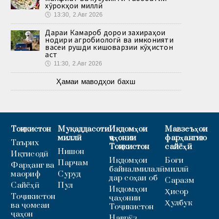
хӯрокҳои миллӣ
🕔
13:30, 2.Авг 2026
Дараи Камароб дорои захираҳои
нодири агробиологӣ ва имконияти
васеи рушди кишоварзии кӯҳистон
аст
🕔
11:30, 2.Авг 2026
Ҳамаи маводҳои бахш
Тоҷикистон
Муқаддасоти
Иқдомҳои
Мавзеъҳои
миллӣ
ҷаҳонии
фарҳангию
Таърих
Тоҷикистон
сайёҳӣ
Нишон
Иқтисодӣ
Иқдомҳои
Боғи
Парчам
Фарҳанг ва
байналмилалӣ
миллӣ
маориф
Суруд
дар соҳаи об
Саразм
Сайёҳӣ
Пул
Иқдомҳои
Ҳисор
Тоҷикистон
ҷаҳонии
Ҳулбук
ва ҷомеаи
Тоҷикистон
ҷаҳон
Наврӯз