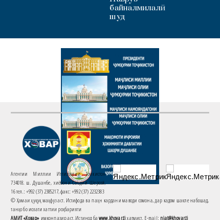
байналмилалӣ
шуд
Агентии Миллии Иттилоотии Тоҷикистон
734018. ш. Душанбе, хиёбони Саъдии Шерозӣ,
16 тел.: +992 (37) 2385217, факс: +992 (37) 2232383
© Ҳамаи ҳуқуқ маҳфуз аст. Истифода ва паҳн кардани маводи сомона, дар кадом шакле набошад,
танҳо бо иҷозати хаттии роҳбарияти
АМИТ «Ховар»
имконпазир аст. Истинод ба
www.khovar.tj
ҳатмист. E-mail:
niat@khovar.tj