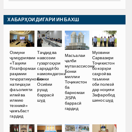
ХАБАРҲОИ ДИГАРИ ИН БАХШ
Озмуни
Таҷдид ва
Муовини
Масъалаи
ҷумҳуриявии
навсозии
Сарвазири
ҷалби
«Таҳияи
гузаргоҳҳои
Тоҷикистон
мутахассисони
Платформаи
сарҳадӣ бо
бо корҳои
Бонки
рақамии
намояндагони
саҳроӣ ва
миллии
тиҷоратикунонии
Бонки
таъмини
Тоҷикистон
натиҷаҳои
Осиёии
оби полезӣ
ба
фаъолияти
рушд
дар ноҳияи
барномаи
илмӣ ва
баррасӣ
Зафаробод
JISPA
илмию
шуд
шинос шуд
баррасӣ
техникӣ»
гардид
ҷамъбаст
гардид