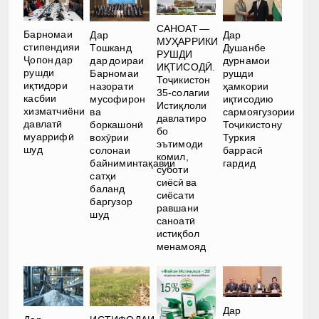
САНОАТ —
Барномаи
Дар
Дар
МУҲАРРИКИ
стипендияи
Тошканд
Душанбе
РУШДИ
Ҷопон дар
дар доираи
дурнамои
ИҚТИСОДӢ.
рушди
Барномаи
рушди
Тоҷикистон
иқтидори
назорати
ҳамкории
35-солагии
касбии
мусофирон
иқтисодию
Истиқлоли
хизматчиёни
ва
сармоягузории
давлатиро
давлатӣ
боркашонӣ
Тоҷикистону
бо
муаррифӣ
вохӯрии
Туркия
эътимоди
шуд
солонаи
баррасӣ
комил,
байниминтақавии
гардид
суботи
сатҳи
сиёсӣ ва
баланд
сиёсати
баргузор
равшани
шуд
саноатӣ
истиқбол
менамояд
Дар