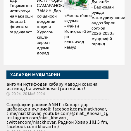
Дар
ИСТИФОДАИ
Душанбе
Тоҷикистон
САМАРАНОКИ
«Барномаи
истихроҷи
ЗАМИН. Дар
рушди
«Амонатбонк»
намаки ошӣ
хоҷагиҳои
маъмурикунонии
иқдоми
беш аз 1
деҳқонии
андоз барои
«Файзи
фоиз кам
ноҳияи
солҳои
Истиқлол-35»-
гардидааст
Хуросон
2026-2030»
ро
кишти
муаррифӣ
пешниҳод
зироат
гардид
намуд
идома
дорад
ХАБАРҲОИ МУҲИМТАРИН
Ҳангоми истифодаи хабару маводи сомона
истинод ба www.khovar.tj ҳатмӣ аст!
🕔
20:24, 20.Май 2024
Саҳифаҳои расмии АМИТ «Ховар» дар
шабакаҳои иҷтимоӣ: facebook.com/niatkhovar,
t.me/niatkhovar, youtube.com/@niat_Khovar_tj,
instagram.com/niat_khovar/,
twitter.com/niatkhovar, Радиои Ховар 101.5 fm,
facebook.com/khovarfm/