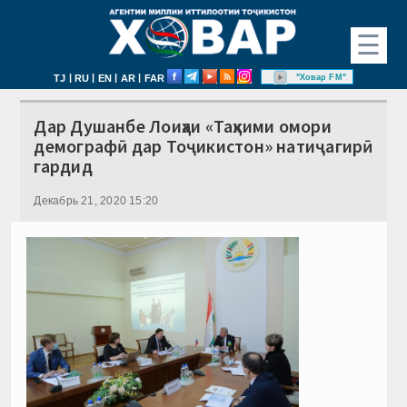
☰
|
|
|
|
"Ховар FM"
TJ
RU
EN
AR
FAR
Дар Душанбе Лоиҳаи «Таҳкими омори
демографӣ дар Тоҷикистон» натиҷагирӣ
гардид
Декабрь 21, 2020 15:20