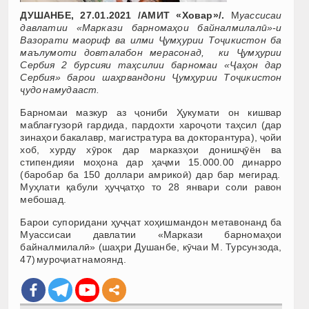
ДУШАНБЕ, 27.01.2021 /АМИТ «Ховар»/.
М
уассисаи
давлатии «Маркази барномаҳои байналмилалӣ»-и
Вазорати маориф ва илми Ҷумҳурии Тоҷикистон ба
маълумоти довталабон мерасонад,
ки Ҷумҳурии
Сербия 2 бурсияи таҳсилии барномаи «Ҷаҳон дар
Сербия» барои шаҳрвандони Ҷумҳурии Тоҷикистон
ҷудо намудааст.
Барномаи мазкур аз ҷониби Ҳукумати он кишвар
маблағгузорӣ гардида, пардохти хароҷоти таҳсил (дар
зинаҳои бакалавр, магистратура ва докторантура), ҷойи
хоб, хурду хӯрок дар марказҳои донишҷӯён ва
стипендияи моҳона дар ҳаҷми 15.000.00 динарро
(баробар ба 150 доллари амрикоӣ) дар бар мегирад.
Муҳлати қабули ҳуҷҷатҳо то 28 январи соли равон
мебошад.
Барои супоридани ҳуҷҷат хоҳишмандон метавонанд ба
Муассисаи давлатии «Маркази барномаҳои
байналмилалӣ» (шаҳри Душанбе, кӯчаи М. Турсунзода,
47) муроҷиат намоянд.