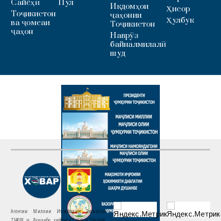
Сайёҳӣ
Пул
Иқдомҳои
Ҳисор
Тоҷикистон
ҷаҳонии
Ҳулбук
ва ҷомеаи
Тоҷикистон
ҷаҳон
Наврӯз
байналмилалӣ
шуд
Агентии Миллии Иттилоотии Тоҷикистон
734018. ш. Душанбе, хиёбони Саъдии Шерозӣ,