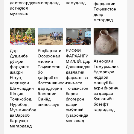
дастовардҳои
мегарданд
намуданд
фарҳангии
истиқлол
Тоҷикистон
муҳим аст
доир
мегардад
Дар
Роҳбарияти
РИОЯИ
Душанбе
Осорхонаи
ФАРҲАНГИ
Аз ноҳияи
рӯзҳои
миллии
МИЛЛӢ. Дар
Темурмалик
фарҳанги
Тоҷикистон
Донишкадаи
ёдгориҳои
шаҳри
бо
давлатии
нодири
Роғун,
ҳафриёти
фарҳанг ва
мансуб ба
ноҳияҳои
бостоншиносӣ
санъати
асри биринҷ
Шамсиддин
дар ёдгории
Тоҷикистон
ва давраи
Шоҳин,
бостонии
барои
Кушониён
Тоҷикобод,
Сайёд
блогерон
бозёфт
Нуробод,
шинос шуд
даври
гардиданд
Муъминобод
омӯзишӣ
ва Варзоб
гузаронида
баргузор
мешавад
мегарданд