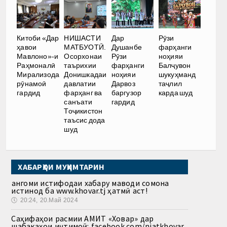
Китоби «Дар
НИШАСТИ
Дар
Рӯзи
ҳавои
МАТБУОТӢ.
Душанбе
фарҳанги
Мавлоно»-и
Осорхонаи
Рӯзи
ноҳияи
Раҳмоналӣ
таърихии
фарҳанги
Балҷувон
Мирализода
Донишкадаи
ноҳияи
шукуҳманд
рӯнамоӣ
давлатии
Дарвоз
таҷлил
гардид
фарҳанг ва
баргузор
карда шуд
санъати
гардид
Тоҷикистон
таъсис дода
шуд
ХАБАРҲОИ МУҲИМТАРИН
Ҳангоми истифодаи хабару маводи сомона
истинод ба www.khovar.tj ҳатмӣ аст!
🕔
20:24, 20.Май 2024
Саҳифаҳои расмии АМИТ «Ховар» дар
шабакаҳои иҷтимоӣ: facebook.com/niatkhovar,