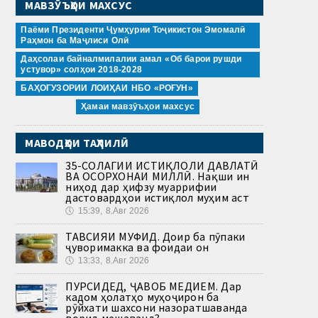
МАВЗӮЪҲОИ МАХСУС
Паёми Президенти Ҷумҳурии Тоҷикистон Эмомалӣ
Раҳмон ба Маҷлиси Олӣ
Даҳсолаи байналмилалии амал «Об барои рушди
устувор» солҳои 2018-2028
БАҲОГУЗОРИИ ЛОИҲАИ НБО «РОҒУН»
Ҳамаи мавзӯъҳои махсус
МАВОДҲОИ ТАҲЛИЛӢ
35-СОЛАГИИ ИСТИҚЛОЛИ ДАВЛАТӢ
ВА ОСОРХОНАИ МИЛЛӢ. Нақши ин
ниҳод дар ҳифзу муаррифии
дастовардҳои истиқлол муҳим аст
🕔
15:39, 8.Авг 2026
ТАВСИЯИ МУФИД. Доир ба пӯпаки
ҷуворимакка ва фоидаи он
🕔
13:33, 8.Авг 2026
ПУРСИДЕД, ҶАВОБ МЕДИҲЕМ. Дар
кадом ҳолатҳо муҳоҷирон ба
рӯйхати шахсони назоратшаванда
ворид мешаванд?