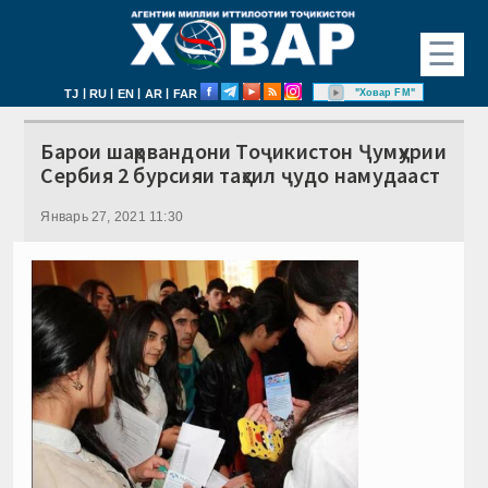
☰
|
|
|
|
"Ховар FM"
TJ
RU
EN
AR
FAR
Барои шаҳрвандони Тоҷикистон Ҷумҳурии
Сербия 2 бурсияи таҳсил ҷудо намудааст
Январь 27, 2021 11:30