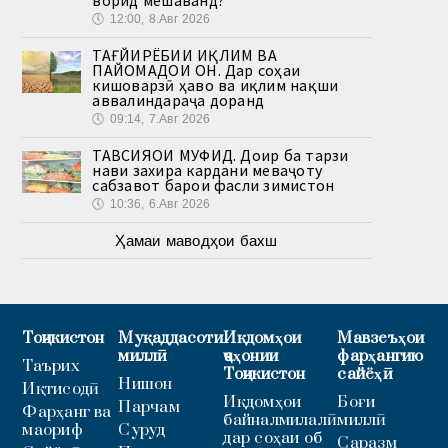
🕔
12:00, 8.Авг 2026
ТАҒЙИРЁБИИ ИҚЛИМ ВА
ПАЙОМАДҲОИ ОН. Дар соҳаи
кишоварзӣ ҳаво ва иқлим нақши
аввалиндараҷа доранд
🕔
09:14, 7.Авг 2026
ТАВСИЯҲОИ МУФИД. Доир ба тарзи
нави захира кардани меваҷоту
сабзавот барои фасли зимистон
🕔
10:36, 6.Авг 2026
Ҳамаи маводҳои бахш
Тоҷикистон
Муқаддасоти
Иқдомҳои
Мавзеъҳои
миллӣ
ҷаҳонии
фарҳангию
Таърих
Тоҷикистон
сайёҳӣ
Нишон
Иқтисодӣ
Иқдомҳои
Боғи
Парчам
Фарҳанг ва
байналмилалӣ
миллӣ
маориф
Суруд
дар соҳаи об
Саразм