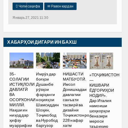

Чопи саҳифа
✉
Равон кардан
Январь 27, 2021 11:30
ХАБАРҲОИ ДИГАРИ ИН БАХШ
35-
Имрӯз дар
НИШАСТИ
«ТОҶИКИСТОН
СОЛАГИИ
боғҳои
МАТБУОТӢ.
—
ИСТИҚЛОЛИ
Душанбе
Имсол
КИШВАРИ
ДАВЛАТӢ
рӯзҳои
Донишкадаи
ЁДГОРИҲОИ
ВА
фарҳанги
давлатии
НОДИР».
ОСОРХОНАИ
ноҳияҳои
санъати
Дар Италия
МИЛЛӢ.
Шамсиддин
тасвирӣ ва
намоиши
Нақши ин
Шоҳин,
дизайни
шоҳкорҳои
ниҳод дар
Тоҷикобод
Тоҷикистонро
беназири
ҳифзу
ва Нуробод
228 нафар
мероси
муаррифии
баргузор
хатм
таърихию