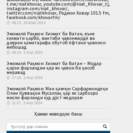
t.me/niatkhovar, youtube.com/@niat_Khovar_tj,
instagram.com/niat_khovar/,
twitter.com/niatkhovar, Радиои Ховар 101.5 fm,
facebook.com/khovarfm/
🕔
08:23, 20.Май 2024
Эмомалӣ Раҳмон: Хизмат ба Ватан, яъне
хизмати ҳарбӣ, мактаби ҷавонмардӣ ва
давраи ҳаматарафа обутоб ёфтани ҷавонон
мебошад
🕔
08:24, 5.Апр 2024
Эмомалӣ Раҳмон: Хизмат ба Ватан – Модар
қарзи фарзандии ҳар як ҷавон ба ҳисоб
меравад
🕔
17:18, 3.Апр 2024
Эмомалӣ Раҳмон: Ман ҳамчун Сарфармондеҳи
Олии Қувваҳои Мусаллаҳ ҳар як сарбозро
мисли фарзанди худ дӯст медорам
🕔
11:27, 3.Апр 2024
Ҳамаи маводҳои бахш