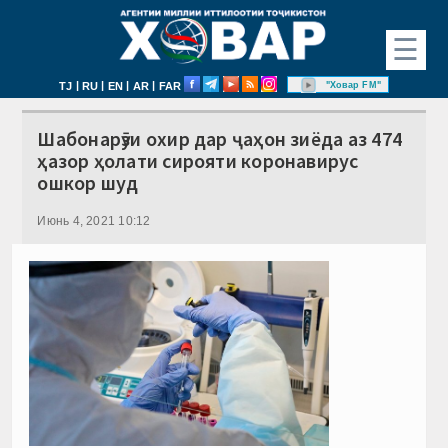
☰
|
|
|
|
"Ховар FM"
TJ
RU
EN
AR
FAR
Шабонарӯзи охир дар ҷаҳон зиёда аз 474
ҳазор ҳолати сирояти коронавирус
ошкор шуд
Июнь 4, 2021 10:12