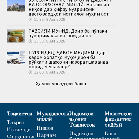
ВА ОСОРХОНАИ МИЛЛӢ. Нақши ин
ниҳод дар ҳифзу муаррифии
дастовардҳои истиқлол муҳим аст
🕔
15:39, 8.Авг 2026
ТАВСИЯИ МУФИД. Доир ба пӯпаки
ҷуворимакка ва фоидаи он
🕔
13:33, 8.Авг 2026
ПУРСИДЕД, ҶАВОБ МЕДИҲЕМ. Дар
кадом ҳолатҳо муҳоҷирон ба
рӯйхати шахсони назоратшаванда
ворид мешаванд?
🕔
12:00, 8.Авг 2026
Ҳамаи маводҳои бахш
Тоҷикистон
Муқаддасоти
Иқдомҳои
Мавзеъҳои
миллӣ
ҷаҳонии
фарҳангию
Таърих
Тоҷикистон
сайёҳӣ
Нишон
Иқтисодӣ
Иқдомҳои
Боғи
Парчам
Фарҳанг ва