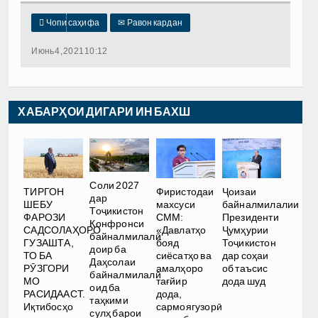

Чопи саҳифа
✉
Равон кардан
Июнь 4, 2021 10:12
ХАБАРҲОИ ДИГАРИ ИН БАХШ
Соли 2027
ТИРГОН
Фиристодаи
Ҷоизаи
дар
ШЕБУ
махсуси
байналмилалии
Тоҷикистон
ФАРОЗИ
СММ:
Президенти
Конфронси
САДСОЛАҲОРО
«Давлатҳо
Ҷумҳурии
байналмилалӣ
ГУЗАШТА,
бояд
Тоҷикистон
доир ба
ТО БА
сиёсатҳо ва
дар соҳаи
Даҳсолаи
РӮЗГОРИ
амалҳоро
об таъсис
байналмилалӣ
МО
тағйир
дода шуд
оид ба
РАСИДААСТ.
дода,
таҳкими
Иқтибосҳо
сармоягузорӣ
сулҳ барои