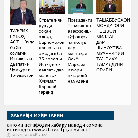
Стратегияи
Президенти
ТАШАББУСҲОИ
рушди
Тоҷикистон
МОНДАГОРИ
ТАЪРИХ
соҳаи
аз афзоиши
ПЕШВОИ
ГУВОҲ
алоқа,
тӯфонҳои
МИЛЛАТ
АСТ… Эҳдо
барномаҳои
чанголуд
ДАР
ба 35-
давлатӣ ва
дар
ШИНОХТ ВА
солагии
омодагӣ ба
минтақаи
МУАРРИФИИ
Истиқлоли
35-солагии
Осиёи
ТАЪРИХУ
давлатии
Истиқлоли
Марказӣ
ТАМАДДУНИ
Ҷумҳурии
давлатӣ дар
изҳори
ОРИЁӢ
Тоҷикистон
маҷлиси
нигаронӣ
Ҳукумат
намуданд
баррасӣ
гардид
ХАБАРҲОИ МУҲИМТАРИН
Ҳангоми истифодаи хабару маводи сомона
истинод ба www.khovar.tj ҳатмӣ аст!
🕔
20:24, 20.Май 2024