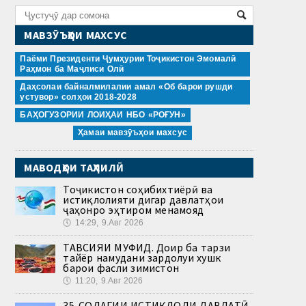
МАВЗӮЪҲОИ МАХСУС
Паёми Президенти Ҷумҳурии Тоҷикистон Эмомалӣ
Раҳмон ба Маҷлиси Олӣ
Даҳсолаи байналмилалии амал «Об барои рушди
устувор» солҳои 2018-2028
БАҲОГУЗОРИИ ЛОИҲАИ НБО «РОҒУН»
Ҳамаи мавзӯъҳои махсус
МАВОДҲОИ ТАҲЛИЛӢ
Тоҷикистон соҳибихтиёрӣ ва
истиқлолияти дигар давлатҳои
ҷаҳонро эҳтиром менамояд
🕔
14:29, 9.Авг 2026
ТАВСИЯИ МУФИД. Доир ба тарзи
тайёр намудани зардолуи хушк
барои фасли зимистон
🕔
11:20, 9.Авг 2026
35-СОЛАГИИ ИСТИҚЛОЛИ ДАВЛАТӢ