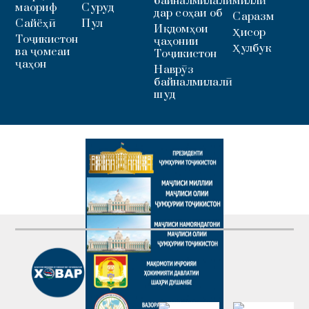
байналмилалӣ
миллӣ
маориф
Суруд
дар соҳаи об
Саразм
Сайёҳӣ
Пул
Иқдомҳои
Ҳисор
Тоҷикистон
ҷаҳонии
Ҳулбук
ва ҷомеаи
Тоҷикистон
ҷаҳон
Наврӯз
байналмилалӣ
шуд