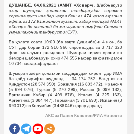
ДУШАНБЕ, 04.06.2021 /АМИТ «Ховар»/.
Шабонарӯзи
охир шумораи ҳолатҳои тасдиқшудаи сирояти
коронавируси нав дар ҷаҳон беш аз 474 ҳазор афзоиш
ёфта, аз 172,91
миллион гузашт, хабар медиҳад АМИТ
«Ховар» бо истинод ба маълумоти имрӯзаи Созмони
умумиҷаҳонии тандурустӣ (СУТ).
Ба ҳолати соати 10:00 (ба вақти Душанбе)-и 4 июн, ба
СУТ дар бораи 172 910 966 сироятшуда ва 3 717 320
фавт маълумот расидааст. Шумораи гирифторони ин
беморӣ шабонарӯзи охир 474 555 нафар ва фавтидагон
10 734 нафар афзудааст.
Шумораи зиёди ҳолатҳои тасдиқшудаи сироят дар ИМА
ба қайд гирифта шудаанд — 34 174 752. Баъд аз он
Ҳиндустон (28 574 350), Бразилия (16 803 472), Франсия
(5 694 076), Туркия (5 270 299), Россия (5 099 182),
Британияи Кабир (4 499 878), Италия (4 225 163),
Аргентина (3 884 447), Германия (3 701 690), Испания (3
693 012) ва Колумбия (3 488 046) қарор доранд.
АКС аз
Павел Кононов/РИА Новости