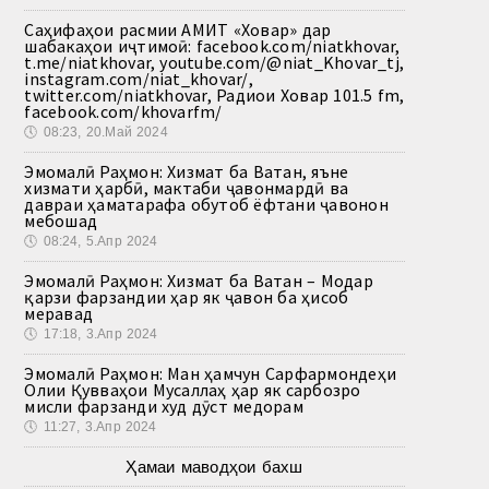
Саҳифаҳои расмии АМИТ «Ховар» дар
шабакаҳои иҷтимоӣ: facebook.com/niatkhovar,
t.me/niatkhovar, youtube.com/@niat_Khovar_tj,
instagram.com/niat_khovar/,
twitter.com/niatkhovar, Радиои Ховар 101.5 fm,
facebook.com/khovarfm/
🕔
08:23, 20.Май 2024
Эмомалӣ Раҳмон: Хизмат ба Ватан, яъне
хизмати ҳарбӣ, мактаби ҷавонмардӣ ва
давраи ҳаматарафа обутоб ёфтани ҷавонон
мебошад
🕔
08:24, 5.Апр 2024
Эмомалӣ Раҳмон: Хизмат ба Ватан – Модар
қарзи фарзандии ҳар як ҷавон ба ҳисоб
меравад
🕔
17:18, 3.Апр 2024
Эмомалӣ Раҳмон: Ман ҳамчун Сарфармондеҳи
Олии Қувваҳои Мусаллаҳ ҳар як сарбозро
мисли фарзанди худ дӯст медорам
🕔
11:27, 3.Апр 2024
Ҳамаи маводҳои бахш