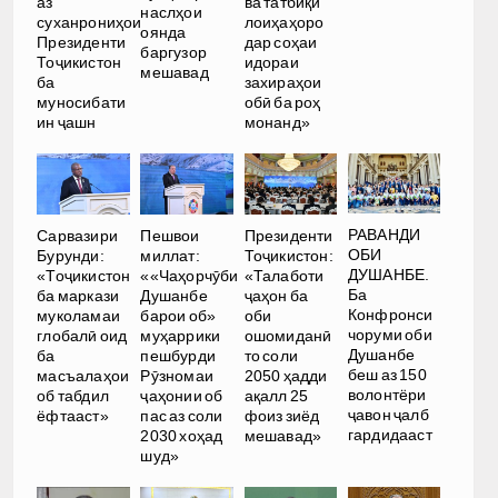
аз
ва татбиқи
наслҳои
суханрониҳои
лоиҳаҳоро
оянда
Президенти
дар соҳаи
баргузор
Тоҷикистон
идораи
мешавад
ба
захираҳои
муносибати
обӣ ба роҳ
ин ҷашн
монанд»
РАВАНДИ
Сарвазири
Пешвои
Президенти
ОБИ
Бурунди:
миллат:
Тоҷикистон:
ДУШАНБЕ.
«Тоҷикистон
««Чаҳорчӯби
«Талаботи
Ба
ба маркази
Душанбе
ҷаҳон ба
Конфронси
муколамаи
барои об»
оби
чоруми оби
глобалӣ оид
муҳаррики
ошомиданӣ
Душанбе
ба
пешбурди
то соли
беш аз 150
масъалаҳои
Рӯзномаи
2050 ҳадди
волонтёри
об табдил
ҷаҳонии об
ақалл 25
ҷавон ҷалб
ёфтааст»
пас аз соли
фоиз зиёд
гардидааст
2030 хоҳад
мешавад»
шуд»