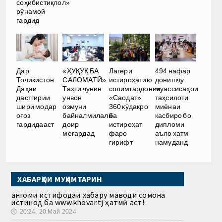
соҳибистиқлол»
рӯнамоӣ
гардид
Дар
«ҲУҚУҚ БА
Лагери
494 нафар
Тоҷикистон
САЛОМАТӢ».
истироҳатию
донишҷӯ
Даҳаи
Таҳти чунин
солимгардонии
муассисаҳои
дастгирии
унвон
«Саодат»
таҳсилоти
шири модар
озмуни
360 кӯдакро
миёнаи
оғоз
байналмилалӣ
ба
касбиро бо
гардидааст
доир
истироҳат
дипломи
мегардад
фаро
аъло хатм
гирифт
намуданд
ХАБАРҲОИ МУҲИМТАРИН
Ҳангоми истифодаи хабару маводи сомона
истинод ба www.khovar.tj ҳатмӣ аст!
🕔
20:24, 20.Май 2024