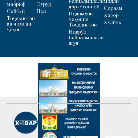
байналмилалӣ
миллӣ
маориф
Суруд
дар соҳаи об
Саразм
Сайёҳӣ
Пул
Иқдомҳои
Ҳисор
Тоҷикистон
ҷаҳонии
Ҳулбук
ва ҷомеаи
Тоҷикистон
ҷаҳон
Наврӯз
байналмилалӣ
шуд