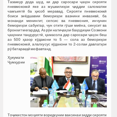
Тазаккур дода шуд, ки дар саросари ҷаҳон сирояти
пневмококкӣ яке аз мушкилиҳои ҷиддии саломатии
чамъиятӣ ба ҳисоб меравад. Сирояти пневмококкӣ
боиси зиёдшавии бемориҳои вазнини инвазивӣ, ба
монанди менингит, сепсис ва пневмония, инчунин
бемориҳои сабуктар, чун отити гӯши миёна, синусит ва
бронхит мегардад. Аз рӯи натиҷаҳои баҳодиҳии Созмони
ҷаҳонии тандурустӣ, ҳамасола дар саросари ҷаҳон беш
аз 500 ҳазор кӯдакони то 5 — сола аз бемориҳои
пневмококкӣ, алалхусус кӯдакони то 2-солаи давлатҳои
рӯ батараққӣ мефавтанд.
Ҳукумати
Ҷумҳурии
Тоҷикистон моҳияти воридкунии ваксинаи зидди сирояти