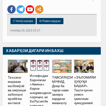

Чопи саҳифа
✉
Равон кардан
Ноябрь 20, 2023 15:37
ХАБАРҲОИ ДИГАРИ ИН БАХШ
Истифодаи
Таъсиси
ТАВСИЯҲОИ
«ЭЪЛОМИЯИ
барномаи
маркази
МУФИД.
ҲУҚУҚИ
«Амина»
касбомӯзӣ
Доир ба
БАШАР».
барои
ва омӯзиши
тарзи нави
Таҳти чунин
шаҳрвандони
забонҳои
захира
унвон
хориҷие, ки
арабӣ ва
кардани
ҳамоиши
ба Русия бе
англисӣ
меваҷоту
ҷумҳуриявӣ
раводид