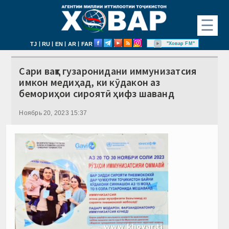
☰
|
|
|
|
"Ховар FM"
TJ
RU
EN
AR
FAR
Сари вақт гузаронидани иммунизатсия
имкон медиҳад, ки кӯдакон аз
бемориҳои сироятӣ ҳифз шаванд
Ноябрь 20, 2023 15:37