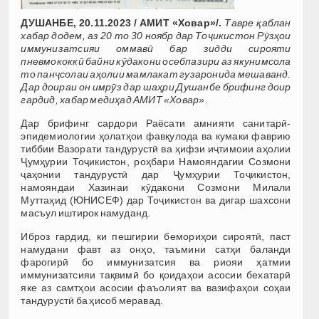
ДУШАНБЕ, 20.11.2023 / АМИТ «Ховар»/.
Тавре қаблан
хабар додем, аз 20 то 30 ноябр дар Тоҷикистон Рӯзҳои
иммунизатсияи оммавӣ бар зидди сирояти
пневмококкӣ байни кӯдакони осебпазири аз якунимсола
то панҷсолаи аҳолии мамлакат гузаронида мешаванд.
Дар доираи он имрӯз дар шаҳри Душанбе брифинг доир
гардид, хабар медиҳад АМИТ «Ховар».
Дар брифинг сардори Раёсати амнияти санитарӣ-
эпидемиологии ҳолатҳои фавқулода ва кумаки фаврию
тиббии Вазорати тандурустӣ ва ҳифзи иҷтимоии аҳолии
Ҷумҳурии Тоҷикистон, роҳбари Намояндагии Созмони
ҷаҳонии тандурустӣ дар Ҷумҳурии Тоҷикистон,
намояндаи Хазинаи кӯдакони Созмони Милали
Муттаҳид (ЮНИСЕФ) дар Тоҷикистон ва дигар шахсони
масъул иштирок намуданд.
Иброз гардид, ки пешгирии бемориҳои сироятӣ, паст
намудани фавт аз онҳо, таъмини сатҳи баланди
фарогирӣ бо иммунизатсия ва риояи ҳатмии
иммунизатсияи тақвимӣ бо қоидаҳои асосии бехатарӣ
яке аз самтҳои асосии фаъолият ва вазифаҳои соҳаи
тандурустӣ ба ҳисоб меравад.