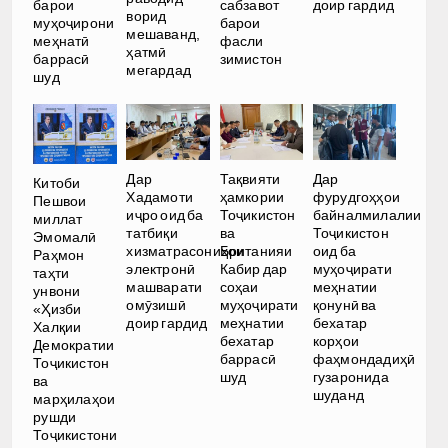
барои
сабзавот
доир гардид
ворид
муҳоҷирони
барои
мешаванд,
меҳнатӣ
фасли
ҳатмӣ
баррасӣ
зимистон
мегардад
шуд
Дар
Тақвияти
Дар
Китоби
Хадамоти
ҳамкории
фурудгоҳҳои
Пешвои
иҷро оид ба
Тоҷикистон
байналмилалии
миллат
татбиқи
ва
Тоҷикистон
Эмомалӣ
хизматрасониҳои
Британияи
оид ба
Раҳмон
электронӣ
Кабир дар
муҳоҷирати
таҳти
машварати
соҳаи
меҳнатии
унвони
омӯзишӣ
муҳоҷирати
қонунӣ ва
«Ҳизби
доир гардид
меҳнатии
бехатар
Халқии
бехатар
корҳои
Демократии
баррасӣ
фаҳмондадиҳӣ
Тоҷикистон
шуд
гузаронида
ва
шуданд
марҳилаҳои
рушди
Тоҷикистони