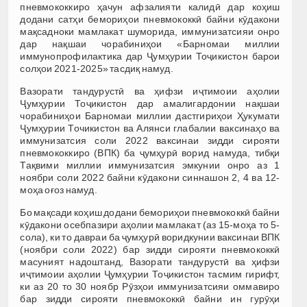
пневмококкиро ҳачун афзалияти калидӣ дар коҳиш
додани сатҳи бемориҳои пневмококкӣ байни кӯдакони
мақсадноки мамлакат шуморида, иммунизатсияи онро
дар нақшаи чорабиниҳои «Барномаи миллии
иммунопрофилактика дар Ҷумҳурии Тоҷикистон барои
солҳои 2021-2025» тасдиқ намуд.
Вазорати тандурустӣ ва ҳифзи иҷтимоии аҳолии
Ҷумҳурии Тоҷикистон дар амалигардонии нақшаи
чорабиниҳои Барномаи миллии дастгириҳои Ҳукумати
Ҷумҳурии Точикистон ва Алянси глабалии ваксинаҳо ва
иммунизатсия соли 2022 ваксинаи зидди сирояти
пневмококкиро (ВПК) ба ҷумҳурӣ ворид намуда, тибқи
Тақвими миллии иммунизатсия эмкунии онро аз 1
ноябри соли 2022 байни кӯдакони синнашон 2, 4 ва 12-
моҳа оғоз намуд.
Бо мақсади коҳиш додани бемориҳои пневмококкӣ байни
кӯдакони осебпазири аҳолии мамлакат (аз 15-моҳа то 5-
сола), ки то давраи ба ҷумҳурӣ воридкунии ваксинаи ВПК
(ноябри соли 2022) бар зидди сирояти пневмококкӣ
масуният надоштанд, Вазорати тандурустӣ ва ҳифзи
иҷтимоии аҳолии Ҷумҳурии Тоҷикистон тасмим гирифт,
ки аз 20 то 30 ноябр Рӯзҳои иммунизатсияи оммавиро
бар зидди сирояти пневмококкӣ байни ин гурӯҳи