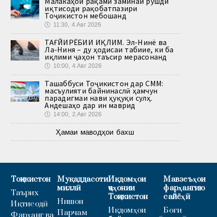
Малакаҳои рақамӣ заминаи рушди
иқтисоди рақобатпазири
Тоҷикистон мебошанд
🕔
11:30, 4.Авг 2026
ТАҒЙИРЁБИИ ИҚЛИМ. Эл-Нинё ва
Ла-Ниня – ду ҳодисаи табиие, ки ба
иқлими ҷаҳон таъсир мерасонанд
🕔
10:00, 4.Авг 2026
Ташаббуси Тоҷикистон дар СММ:
масъулияти байнинаслӣ ҳамчун
парадигмаи нави ҳуқуқи сулҳ.
Андешаҳо дар ин маврид
🕔
14:00, 2.Авг 2026
Ҳамаи маводҳои бахш
Тоҷикистон
Муқаддасоти
Иқдомҳои
Мавзеъҳои
миллӣ
ҷаҳонии
фарҳангию
Таърих
Тоҷикистон
сайёҳӣ
Нишон
Иқтисодӣ
Иқдомҳои
Боғи
Парчам
Фарҳанг ва