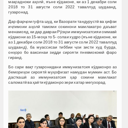
мақсадноки аҳолӣ, яъне кӯдаконе, ки аз 1 декабри соли
2018 то 31 августи соли 2022 таваллуд шудаанд,
гузаронад.
Дар фарҷом гуфта шуд, ки Вазорати тандурустӣ ва ҳифзи
иҷтимоии аҳолӣ тамоми сокинони мамлакатро даъват
менамояд, ки дар давраи Рӯзҳои иммунизатсияи оммавӣ
кӯдакони аз 15-моҳа то 5- солаи худро (яъне кӯдаконе, ки
аз 1 декабри соли 2018 то 31 августи соли 2022 таваллуд
шудаанд), ба муассисаи тиббии ҷои зисти худ бурда,
онҳоро бо ваксинаи зидди сирояти пневмококкӣ фаро
гиранд.
Бо сари вақт гузаронидани иммунизатсия кӯдаконро аз
бемориҳои сироятӣ муҳофизат намудан мумкин аст. Бо
дасткашӣ аз иммунизатсия ҳар сокини мамлакат
саломатӣ ва ҳаёти кӯдаконро зери хатар мегузорад.