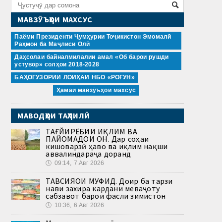
МАВЗӮЪҲОИ МАХСУС
Паёми Президенти Ҷумҳурии Тоҷикистон Эмомалӣ
Раҳмон ба Маҷлиси Олӣ
Даҳсолаи байналмилалии амал «Об барои рушди
устувор» солҳои 2018-2028
БАҲОГУЗОРИИ ЛОИҲАИ НБО «РОҒУН»
Ҳамаи мавзӯъҳои махсус
МАВОДҲОИ ТАҲЛИЛӢ
ТАҒЙИРЁБИИ ИҚЛИМ ВА
ПАЙОМАДҲОИ ОН. Дар соҳаи
кишоварзӣ ҳаво ва иқлим нақши
аввалиндараҷа доранд
🕔
09:14, 7.Авг 2026
ТАВСИЯҲОИ МУФИД. Доир ба тарзи
нави захира кардани меваҷоту
сабзавот барои фасли зимистон
🕔
10:36, 6.Авг 2026