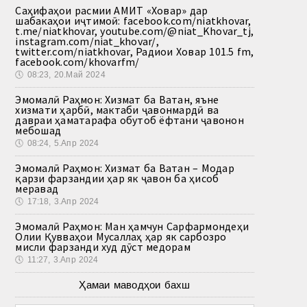
Саҳифаҳои расмии АМИТ «Ховар» дар
шабакаҳои иҷтимоӣ: facebook.com/niatkhovar,
t.me/niatkhovar, youtube.com/@niat_Khovar_tj,
instagram.com/niat_khovar/,
twitter.com/niatkhovar, Радиои Ховар 101.5 fm,
facebook.com/khovarfm/
🕔
08:23, 20.Май 2024
Эмомалӣ Раҳмон: Хизмат ба Ватан, яъне
хизмати ҳарбӣ, мактаби ҷавонмардӣ ва
давраи ҳаматарафа обутоб ёфтани ҷавонон
мебошад
🕔
08:24, 5.Апр 2024
Эмомалӣ Раҳмон: Хизмат ба Ватан – Модар
қарзи фарзандии ҳар як ҷавон ба ҳисоб
меравад
🕔
17:18, 3.Апр 2024
Эмомалӣ Раҳмон: Ман ҳамчун Сарфармондеҳи
Олии Қувваҳои Мусаллаҳ ҳар як сарбозро
мисли фарзанди худ дӯст медорам
🕔
11:27, 3.Апр 2024
Ҳамаи маводҳои бахш