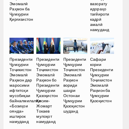
Эмомалӣ
вазорату
Раҳмон ба
идораҳо
Ҷумҳурии
тағйироти
Қирғизистон
кадрӣ
амалӣ
намуданд
Президенти
Президенти
Президенти
Сафари
Ҷумҳурии
Ҷумҳурии
Ҷумҳурии
кории
Тоҷикистон
Тоҷикистон
Тоҷикистон
Президенти
Эмомалӣ
Эмомалӣ
Эмомалӣ
Ҷумҳурии
Раҳмон дар
Раҳмон бо
Раҳмон
Тоҷикистон
маросими
Президенти
вориди
Эмомалӣ
ифтитоҳи
Ҷумҳурии
шаҳри
Раҳмон ба
мусобиқаи
Қазоқистон
Остонаи
Ҷумҳурии
байналмилалии
Қосим-
Ҷумҳурии
Қазоқистон
«Бозиҳои
Жомарт
Қазоқистон
оянда»
Токаев
шуданд
иштирок
мулоқот
намуданд
намуданд