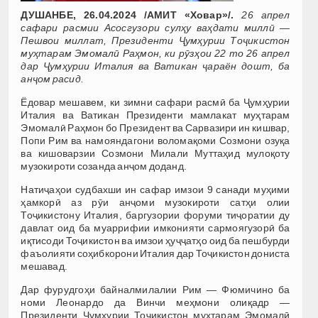
ДУШАНБЕ, 26.04.2024 /АМИТ «Ховар»/.
26 апрел
сафари расмии Асосгузори сулҳу ваҳдати миллӣ —
Пешвои миллат, Президенти Ҷумҳурии Тоҷикистон
муҳтарам Эмомалӣ Раҳмон, ки рӯзҳои 22 то 26 апрел
дар Ҷумҳурии Италия ва Ватикан ҷараён дошт, ба
анҷом расид.
Ёдовар мешавем, ки зимни сафари расмӣ ба Ҷумҳурии
Италия ва Ватикан Президенти мамлакат муҳтарам
Эмомалӣ Раҳмон бо Президент ва Сарвазири ин кишвар,
Попи Рим ва намояндагони воломақоми Созмони озуқа
ва кишоварзии Созмони Милали Муттаҳид мулоқоту
музокироти созанда анҷом доданд.
Натиҷаҳои судбахши ин сафар имзои 9 санади муҳими
ҳамкорӣ аз рӯи анҷоми музокироти сатҳи олии
Тоҷикистону Италия, баргузории форуми тиҷоратии ду
давлат оид ба муаррифии имконияти сармоягузорӣ ба
иқтисоди Тоҷикистон ва имзои ҳуҷҷатҳо оид ба пешбурди
фаъолияти соҳибкорони Италия дар Тоҷикистон дониста
мешавад.
Дар фурудгоҳи байналмилалии Рим — Фюмичино ба
номи Леонардо да Винчи меҳмони олиқадр —
Президенти Ҷумҳурии Тоҷикистон муҳтарам Эмомалӣ