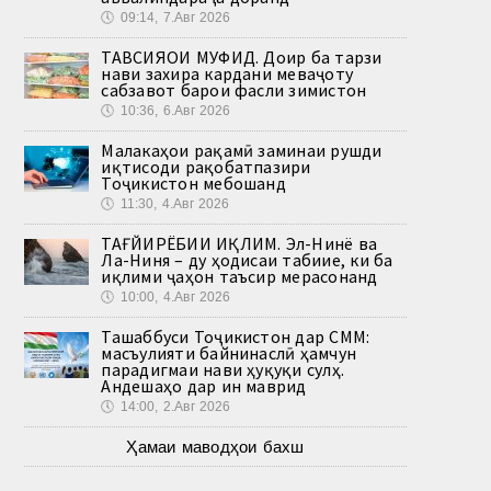
🕔
09:14, 7.Авг 2026
ТАВСИЯҲОИ МУФИД. Доир ба тарзи
нави захира кардани меваҷоту
сабзавот барои фасли зимистон
🕔
10:36, 6.Авг 2026
Малакаҳои рақамӣ заминаи рушди
иқтисоди рақобатпазири
Тоҷикистон мебошанд
🕔
11:30, 4.Авг 2026
ТАҒЙИРЁБИИ ИҚЛИМ. Эл-Нинё ва
Ла-Ниня – ду ҳодисаи табиие, ки ба
иқлими ҷаҳон таъсир мерасонанд
🕔
10:00, 4.Авг 2026
Ташаббуси Тоҷикистон дар СММ:
масъулияти байнинаслӣ ҳамчун
парадигмаи нави ҳуқуқи сулҳ.
Андешаҳо дар ин маврид
🕔
14:00, 2.Авг 2026
Ҳамаи маводҳои бахш