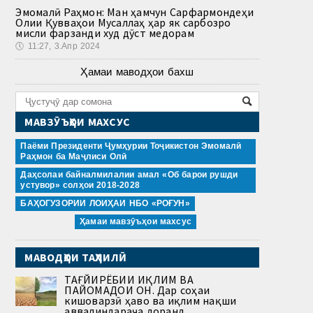
Эмомалӣ Раҳмон: Ман ҳамчун Сарфармондеҳи
Олии Қувваҳои Мусаллаҳ ҳар як сарбозро
мисли фарзанди худ дӯст медорам
🕔
11:27, 3.Апр 2024
Ҳамаи маводҳои бахш
МАВЗӮЪҲОИ МАХСУС
Паёми Президенти Ҷумҳурии Тоҷикистон Эмомалӣ
Раҳмон ба Маҷлиси Олӣ
Даҳсолаи байналмилалии амал «Об барои рушди
устувор» солҳои 2018-2028
БАҲОГУЗОРИИ ЛОИҲАИ НБО «РОҒУН»
Ҳамаи мавзӯъҳои махсус
МАВОДҲОИ ТАҲЛИЛӢ
ТАҒЙИРЁБИИ ИҚЛИМ ВА
ПАЙОМАДҲОИ ОН. Дар соҳаи
кишоварзӣ ҳаво ва иқлим нақши
аввалиндараҷа доранд