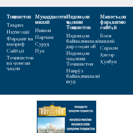
Тоҷикистон
Муқаддасоти
Иқдомҳои
Мавзеъҳои
миллӣ
ҷаҳонии
фарҳангию
Таърих
Тоҷикистон
сайёҳӣ
Нишон
Иқтисодӣ
Иқдомҳои
Боғи
Парчам
Фарҳанг ва
байналмилалӣ
миллӣ
маориф
Суруд
дар соҳаи об
Саразм
Сайёҳӣ
Пул
Иқдомҳои
Ҳисор
Тоҷикистон
ҷаҳонии
Ҳулбук
ва ҷомеаи
Тоҷикистон
ҷаҳон
Наврӯз
байналмилалӣ
шуд