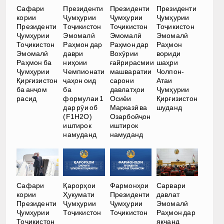
Сафари
Президенти
Президенти
Президенти
кории
Ҷумҳурии
Ҷумҳурии
Ҷумҳурии
Президенти
Тоҷикистон
Тоҷикистон
Тоҷикистон
Ҷумҳурии
Эмомалӣ
Эмомалӣ
Эмомалӣ
Тоҷикистон
Раҳмон дар
Раҳмон дар
Раҳмон
Эмомалӣ
даври
Вохӯрии
вориди
Раҳмон ба
ниҳоии
ғайрирасмии
шаҳри
Ҷумҳурии
Чемпионати
машваратии
Чолпон-
Қирғизистон
ҷаҳон оид
сарони
Атаи
ба анҷом
ба
давлатҳои
Ҷумҳурии
расид
формулаи 1
Осиёи
Қирғизистон
дар рӯи об
Марказӣ ва
шуданд
(F1H2O)
Озарбойҷон
иштирок
иштирок
намуданд
намуданд
Сафари
Қарорҳои
Фармонҳои
Сарвари
кории
Ҳукумати
Президенти
давлат
Президенти
Ҷумҳурии
Ҷумҳурии
Эмомалӣ
Ҷумҳурии
Тоҷикистон
Тоҷикистон
Раҳмон дар
Тоҷикистон
якчанд