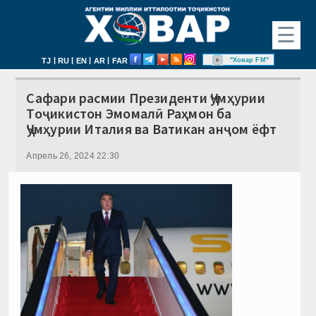
☰
|
|
|
|
"Ховар FM"
TJ
RU
EN
AR
FAR
Cафари расмии Президенти Ҷумҳурии
Тоҷикистон Эмомалӣ Раҳмон ба
Ҷумҳурии Италия ва Ватикан анҷом ёфт
Апрель 26, 2024 22:30