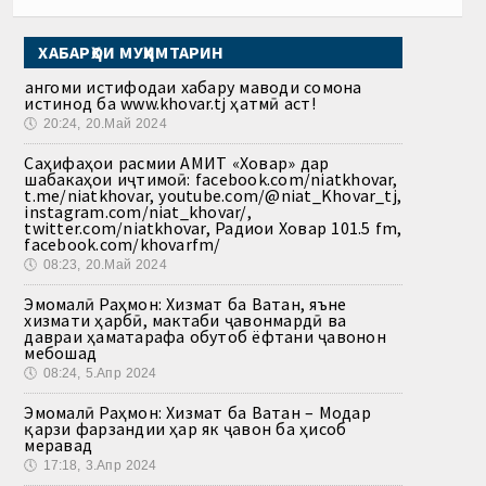
ХАБАРҲОИ МУҲИМТАРИН
Ҳангоми истифодаи хабару маводи сомона
истинод ба www.khovar.tj ҳатмӣ аст!
🕔
20:24, 20.Май 2024
Саҳифаҳои расмии АМИТ «Ховар» дар
шабакаҳои иҷтимоӣ: facebook.com/niatkhovar,
t.me/niatkhovar, youtube.com/@niat_Khovar_tj,
instagram.com/niat_khovar/,
twitter.com/niatkhovar, Радиои Ховар 101.5 fm,
facebook.com/khovarfm/
🕔
08:23, 20.Май 2024
Эмомалӣ Раҳмон: Хизмат ба Ватан, яъне
хизмати ҳарбӣ, мактаби ҷавонмардӣ ва
давраи ҳаматарафа обутоб ёфтани ҷавонон
мебошад
🕔
08:24, 5.Апр 2024
Эмомалӣ Раҳмон: Хизмат ба Ватан – Модар
қарзи фарзандии ҳар як ҷавон ба ҳисоб
меравад
🕔
17:18, 3.Апр 2024