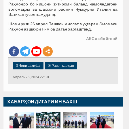
Раҳмонро бо нишони эҳтироми баланд намояндагони
воломақом ва шахсони расмии Ҷумҳурии Италия ва
Ватикан гусел намуданд.
Шоми рӯзи 26 апрел Пешвои миллат муҳтарам Эмомалӣ
Раҳмон аз шаҳри Рим ба Ватан баргаштанд.
АКС аз бойгонӣ

Чопи саҳифа
✉
Равон кардан
Апрель 26, 2024 22:30
ХАБАРҲОИ ДИГАРИ ИН БАХШ