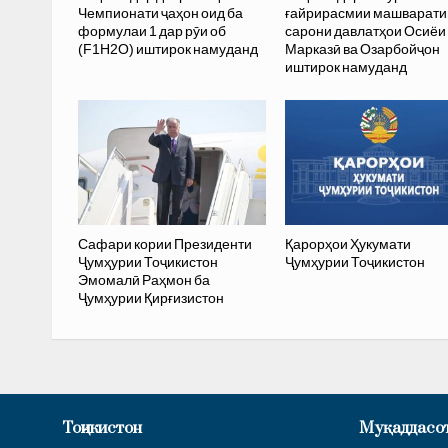
Чемпионати ҷаҳон оид ба
ғайрирасмии машварати
формулаи 1 дар рӯи об
сарони давлатҳои Осиёи
(F1H2O) иштирок намуданд
Марказӣ ва Озарбойҷон
иштирок намуданд
Сафари кории Президенти
Қарорҳои Ҳукумати
Ҷумҳурии Тоҷикистон
Ҷумҳурии Тоҷикистон
Эмомалӣ Раҳмон ба
Ҷумҳурии Қирғизистон
Тоҷикистон
Муқаддасо