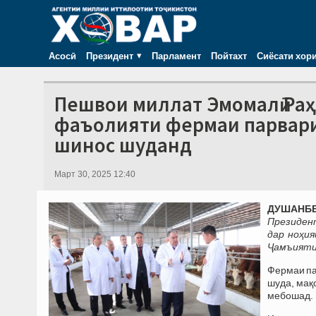
Асосӣ
Президент
Парламент
Пойтахт
Сиёсати хор
Пешвои миллат Эмомалӣ Раҳ
фаъолияти фермаи парвари
шинос шуданд
Март 30, 2025 12:40
ДУШАНБЕ,
Президен
дар ноҳи
Ҷамъияти 
Фермаи па
шуда, мақ
мебошад.