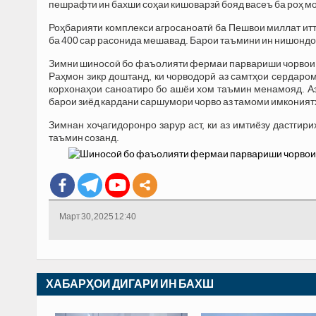
пешрафти ин бахши соҳаи кишоварзӣ бояд васеъ ба роҳ м
Роҳбарияти комплекси агросаноатӣ ба Пешвои миллат итт
ба 400 сар расонида мешавад. Барои таъмини ин нишонд
Зимни шиносоӣ бо фаъолияти фермаи парвариши чорвои 
Раҳмон зикр доштанд, ки чорводорӣ аз самтҳои сердаром
корхонаҳои саноатиро бо ашёи хом таъмин менамояд. Аз 
барои зиёд кардани саршумори чорво аз тамоми имкония
Зимнан хоҷагидоронро зарур аст, ки аз имтиёзу дастги
таъмин созанд.
Март 30, 2025 12:40
ХАБАРҲОИ ДИГАРИ ИН БАХШ