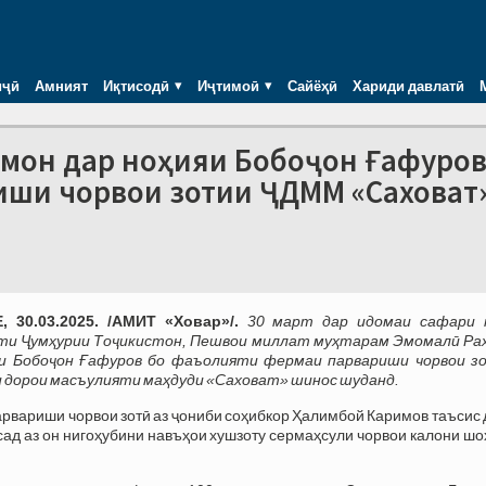
иҷӣ
Амният
Иқтисодӣ
Иҷтимоӣ
Сайёҳӣ
Хариди давлатӣ
мон дар ноҳияи Бобоҷон Ғафуров
ши чорвои зотии ҶДММ «Саховат
 30.03.2025. /АМИТ «Ховар»/.
30 март дар идомаи сафари 
ти Ҷумҳурии Тоҷикистон, Пешвои миллат муҳтарам Эмомалӣ Ра
яи Бобоҷон Ғафуров бо фаъолияти фермаи парвариши чорвои з
дорои масъулияти маҳдуди «Саховат» шинос шуданд.
рвариши чорвои зотӣ аз ҷониби соҳибкор Ҳалимбой Каримов таъсис
сад аз он нигоҳубини навъҳои хушзоту сермаҳсули чорвои калони ш