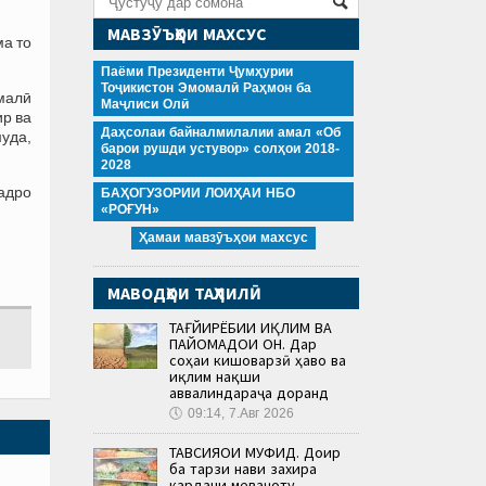
МАВЗӮЪҲОИ МАХСУС
ма то
Паёми Президенти Ҷумҳурии
Тоҷикистон Эмомалӣ Раҳмон ба
малӣ
Маҷлиси Олӣ
ир ва
Даҳсолаи байналмилалии амал «Об
муда,
барои рушди устувор» солҳои 2018-
2028
мадро
БАҲОГУЗОРИИ ЛОИҲАИ НБО
«РОҒУН»
Ҳамаи мавзӯъҳои махсус
МАВОДҲОИ ТАҲЛИЛӢ
ТАҒЙИРЁБИИ ИҚЛИМ ВА
ПАЙОМАДҲОИ ОН. Дар
соҳаи кишоварзӣ ҳаво ва
иқлим нақши
аввалиндараҷа доранд
🕔
09:14, 7.Авг 2026
ТАВСИЯҲОИ МУФИД. Доир
ба тарзи нави захира
кардани меваҷоту