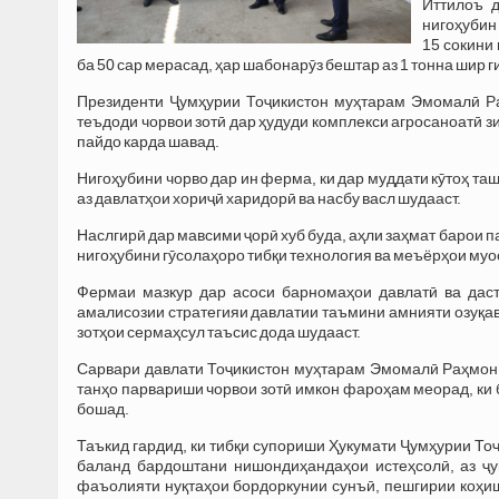
Иттилоъ 
нигоҳубин
15 сокини
ба 50 сар мерасад, ҳар шабонарӯз бештар аз 1 тонна шир
Президенти Ҷумҳурии Тоҷикистон муҳтарам Эмомалӣ Ра
теъдоди чорвои зотӣ дар ҳудуди комплекси агросаноатӣ з
пайдо карда шавад.
Нигоҳубини чорво дар ин ферма, ки дар муддати кӯтоҳ та
аз давлатҳои хориҷӣ харидорӣ ва насбу васл шудааст.
Наслгирӣ дар мавсими ҷорӣ хуб буда, аҳли заҳмат барои 
нигоҳубини гӯсолаҳоро тибқи технология ва меъёрҳои муо
Фермаи мазкур дар асоси барномаҳои давлатӣ ва даст
амалисозии стратегияи давлатии таъмини амнияти озуқав
зотҳои сермаҳсул таъсис дода шудааст.
Сарвари давлати Тоҷикистон муҳтарам Эмомалӣ Раҳмон ҳ
танҳо парвариши чорвои зотӣ имкон фароҳам меорад, ки б
бошад.
Таъкид гардид, ки тибқи супориши Ҳукумати Ҷумҳурии То
баланд бардоштани нишондиҳандаҳои истеҳсолӣ, аз ҷу
фаъолияти нуқтаҳои бордоркунии сунъӣ, пешгирии коҳи