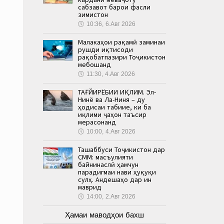
сабзавот барои фасли
зимистон
🕔
10:36, 6.Авг 2026
Малакаҳои рақамӣ заминаи
рушди иқтисоди
рақобатпазири Тоҷикистон
мебошанд
🕔
11:30, 4.Авг 2026
ТАҒЙИРЁБИИ ИҚЛИМ. Эл-
Нинё ва Ла-Ниня – ду
ҳодисаи табиие, ки ба
иқлими ҷаҳон таъсир
мерасонанд
🕔
10:00, 4.Авг 2026
Ташаббуси Тоҷикистон дар
СММ: масъулияти
байнинаслӣ ҳамчун
парадигмаи нави ҳуқуқи
сулҳ. Андешаҳо дар ин
маврид
🕔
14:00, 2.Авг 2026
Ҳамаи маводҳои бахш