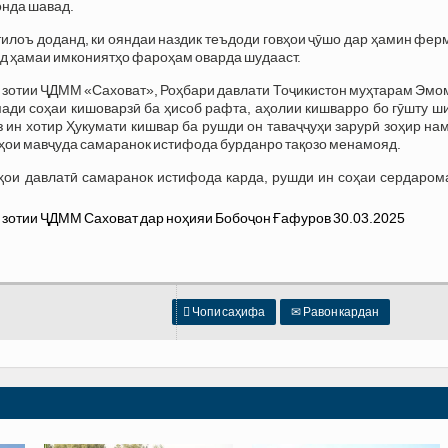
онда шавад.
илоъ доданд, ки ояндаи наздик теъдоди говҳои ҷӯшо дар ҳамин фер
од ҳамаи имкониятҳо фароҳам оварда шудааст.
зотии ҶДММ «Саховат», Роҳбари давлати Тоҷикистон муҳтарам Эмо
ади соҳаи кишоварзӣ ба ҳисоб рафта, аҳолии кишварро бо гӯшту ш
ин хотир Ҳукумати кишвар ба рушди он таваҷҷуҳи зарурӣ зоҳир на
тҳои мавҷуда самаранок истифода бурданро тақозо менамояд.
риҳои давлатӣ самаранок истифода карда, рушди ин соҳаи сердаро

Чопи саҳифа
✉
Равон кардан