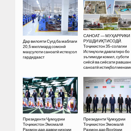
САНОАТ — МУҲАРРИКИ
РУШДИ ИҚТИСОДӢ.
Дар вилояти Суғд ба маблағи
Тоҷикистон 35-солагии
20,5 миллиард сомонӣ
Истиқлоли давлатиро бо
маҳсулоти саноатӣ истеҳсол
эътимоди комил, суботи
гардидааст
сиёсӣ ва сиёсати равшан
саноатӣ истиқбол менам
Президенти Ҷумҳурии
Президенти Ҷумҳурии
Тоҷикистон Эмомалӣ
Тоҷикистон Эмомалӣ
Раҳмон дар даври ниҳоии
Раҳмон дар Вохӯрии