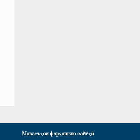
Мавзеъҳои фарҳангию сайёҳӣ