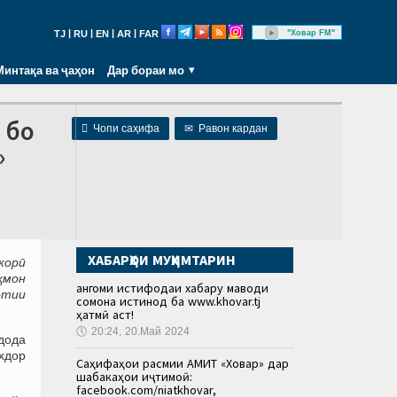
|
|
|
|
"Ховар FM"
TJ
RU
EN
AR
FAR
Минтақа ва ҷаҳон
Дар бораи мо
 бо

Чопи саҳифа
✉
Равон кардан
»
ХАБАРҲОИ МУҲИМТАРИН
корӣ
ҳмон
Ҳангоми истифодаи хабару маводи
отии
сомона истинод ба www.khovar.tj
ҳатмӣ аст!
🕔
20:24, 20.Май 2024
 дода
охдор
Саҳифаҳои расмии АМИТ «Ховар» дар
шабакаҳои иҷтимоӣ:
facebook.com/niatkhovar,