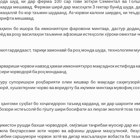
дода шуд, ки дар ферма 100 сар гови зотҳои Сементал ва Голш
 карда мешавад. Фермаи ширӣ дар масоҳати 3 гектар бунёд шуда, д
 маҳаллӣ бо кор таъмин шудаанд. Аз чорвои калони ширдеҳ, ки теъ
 гирифта мешавад.
ҳмон бо ишора ба имкониятҳои фаровони минтақа, дастур доданд
иёд ва роҳу василаҳои таъмини афзоиши истеҳсоли хӯроки омехтаи 
шкил гардидааст, тариқи замонавӣ ба роҳ монда шуда, технологияи м
парвариши чорвои навзод ҳамаи имкониятҳоро мақсаднок истифода к
сири чорводорӣ ба роҳ мондаанд.
уру супоришҳои роҳбарияти олии кишвар бо мақсади саҳмгузорӣ
орӣ, хушзоткунии чорво ва воридоту ба иқлими минтақа мувофиқ со
ангоми суҳбат бо хоҷагидорон таъкид карданд, ки дар шароити им
озори истеъсолӣ бо гӯшту шири босифати аз лиҳози экологӣ тоза т
ҷикистон рушди бахши чорводорӣ, омӯзиши таҷрибаи муосир дар ин 
мла беҳтарсозии зоти чорво ва афзоиш додани маҳсулнокӣ, беҳс
шёбии саршумори чорвои зотӣ ва дигар масъалаҳои вобаста ба таъ