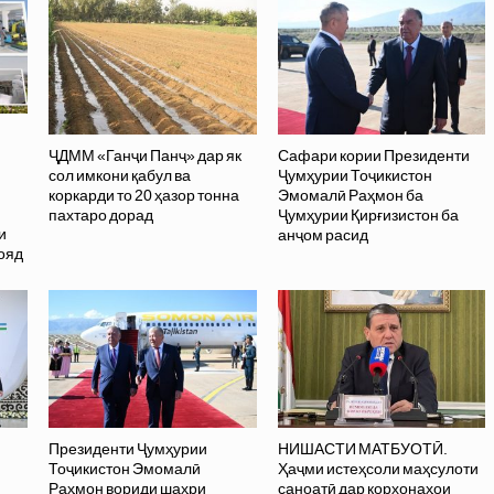
ҶДММ «Ганҷи Панҷ» дар як
Сафари кории Президенти
сол имкони қабул ва
Ҷумҳурии Тоҷикистон
коркарди то 20 ҳазор тонна
Эмомалӣ Раҳмон ба
пахтаро дорад
Ҷумҳурии Қирғизистон ба
и
анҷом расид
ояд
Президенти Ҷумҳурии
НИШАСТИ МАТБУОТӢ.
Тоҷикистон Эмомалӣ
Ҳаҷми истеҳсоли маҳсулоти
Раҳмон вориди шаҳри
саноатӣ дар корхонаҳои