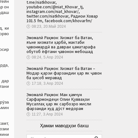
тейн
t.me/niatkhovar,
youtube.com/@niat_Khovar_tj,
ар он
instagram.com/niat_khovar/,
додаш
twitter.com/niatkhovar, Радиои Ховар
101.5 fm, facebook.com/khovarfm/
🕔
08:23, 20.Май 2024
, ки
чорво
Эмомалӣ Раҳмон: Хизмат ба Ватан,
яъне хизмати ҳарбӣ, мактаби
ҷавонмардӣ ва давраи ҳаматарафа
уосир
обутоб ёфтани ҷавонон мебошад
🕔
08:24, 5.Апр 2024
арда,
Эмомалӣ Раҳмон: Хизмат ба Ватан –
Модар қарзи фарзандии ҳар як ҷавон
ба ҳисоб меравад
 дар
🕔
17:18, 3.Апр 2024
хтани
Эмомалӣ Раҳмон: Ман ҳамчун
Сарфармондеҳи Олии Қувваҳои
рӯза
Мусаллаҳ ҳар як сарбозро мисли
аъмин
фарзанди худ дӯст медорам
🕔
11:27, 3.Апр 2024
самт,
Ҳамаи маводҳои бахш
озии
мини