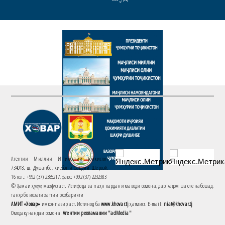
Агентии Миллии Иттилоотии Тоҷикистон
734018. ш. Душанбе, хиёбони Саъдии Шерозӣ,
16 тел.: +992 (37) 2385217, факс: +992 (37) 2232383
© Ҳамаи ҳуқуқ маҳфуз аст. Истифода ва паҳн кардани маводи сомона, дар кадом шакле набошад,
танҳо бо иҷозати хаттии роҳбарияти
АМИТ «Ховар»
имконпазир аст. Истинод ба
www.khovar.tj
ҳатмист. E-mail:
niat@khovar.tj
Омодакунандаи сомона:
Агентии рекламавии "adMedia"