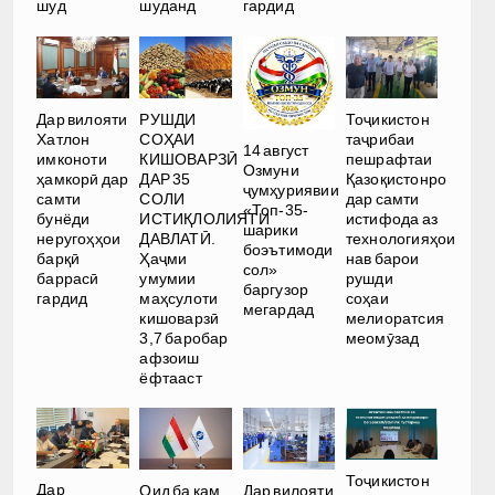
шуд
шуданд
гардид
РУШДИ
Дар вилояти
Тоҷикистон
СОҲАИ
Хатлон
таҷрибаи
14 август
КИШОВАРЗӢ
имконоти
пешрафтаи
Озмуни
ДАР 35
ҳамкорӣ дар
Қазоқистонро
ҷумҳуриявии
СОЛИ
самти
дар самти
«Топ-35-
ИСТИҚЛОЛИЯТИ
бунёди
истифода аз
шарики
ДАВЛАТӢ.
неругоҳҳои
технологияҳои
боэътимоди
Ҳаҷми
барқӣ
нав барои
сол»
умумии
баррасӣ
рушди
баргузор
маҳсулоти
гардид
соҳаи
мегардад
кишоварзӣ
мелиоратсия
3,7 баробар
меомӯзад
афзоиш
ёфтааст
Тоҷикистон
Дар
Оид ба кам
Дар вилояти