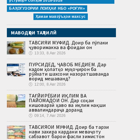
устувор» солҳои 2018-2028
БАҲОГУЗОРИИ ЛОИҲАИ НБО «РОҒУН»
Ҳамаи мавзӯъҳои махсус
МАВОДҲОИ ТАҲЛИЛӢ
ТАВСИЯИ МУФИД. Доир ба пӯпаки
ҷуворимакка ва фоидаи он
🕔
13:33, 8.Авг 2026
ПУРСИДЕД, ҶАВОБ МЕДИҲЕМ. Дар
кадом ҳолатҳо муҳоҷирон ба
рӯйхати шахсони назоратшаванда
ворид мешаванд?
🕔
12:00, 8.Авг 2026
ТАҒЙИРЁБИИ ИҚЛИМ ВА
ПАЙОМАДҲОИ ОН. Дар соҳаи
кишоварзӣ ҳаво ва иқлим нақши
аввалиндараҷа доранд
🕔
09:14, 7.Авг 2026
ТАВСИЯҲОИ МУФИД. Доир ба тарзи
нави захира кардани меваҷоту
сабзавот барои фасли зимистон