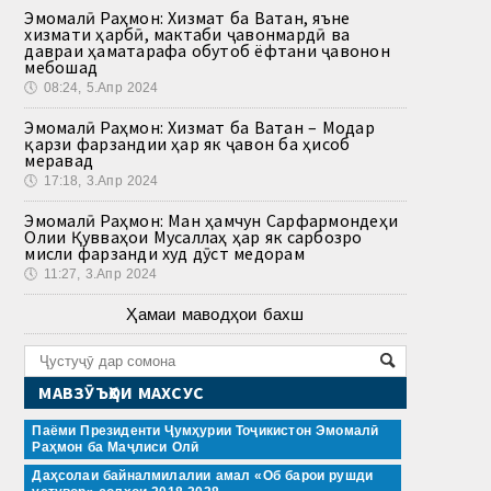
Эмомалӣ Раҳмон: Хизмат ба Ватан, яъне
хизмати ҳарбӣ, мактаби ҷавонмардӣ ва
давраи ҳаматарафа обутоб ёфтани ҷавонон
мебошад
🕔
08:24, 5.Апр 2024
Эмомалӣ Раҳмон: Хизмат ба Ватан – Модар
қарзи фарзандии ҳар як ҷавон ба ҳисоб
меравад
🕔
17:18, 3.Апр 2024
Эмомалӣ Раҳмон: Ман ҳамчун Сарфармондеҳи
Олии Қувваҳои Мусаллаҳ ҳар як сарбозро
мисли фарзанди худ дӯст медорам
🕔
11:27, 3.Апр 2024
Ҳамаи маводҳои бахш
МАВЗӮЪҲОИ МАХСУС
Паёми Президенти Ҷумҳурии Тоҷикистон Эмомалӣ
Раҳмон ба Маҷлиси Олӣ
Даҳсолаи байналмилалии амал «Об барои рушди