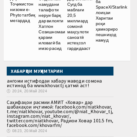
ба
Тоҷикистон
намудани
Суғд ба
SpaceX/Starlink
низоми e-
талафоти
маблағи
лоиҳаи
Phyto татбиқ
неруи барқ
20,5
Харитаи
мегардад
дар вилояти
миллиард
роҳи
Хатлон
сомонӣ
ҳамкориро
Созишномаи
маҳсулоти
пешниҳод
қарзии
саноатӣ
намуд
иловагӣ ба
истеҳсол
имзо расид
гардидааст
ХАБАРҲОИ МУҲИМТАРИН
Ҳангоми истифодаи хабару маводи сомона
истинод ба www.khovar.tj ҳатмӣ аст!
🕔
20:24, 20.Май 2024
Саҳифаҳои расмии АМИТ «Ховар» дар
шабакаҳои иҷтимоӣ: facebook.com/niatkhovar,
t.me/niatkhovar, youtube.com/@niat_Khovar_tj,
instagram.com/niat_khovar/,
twitter.com/niatkhovar, Радиои Ховар 101.5 fm,
facebook.com/khovarfm/
🕔
08:23, 20.Май 2024