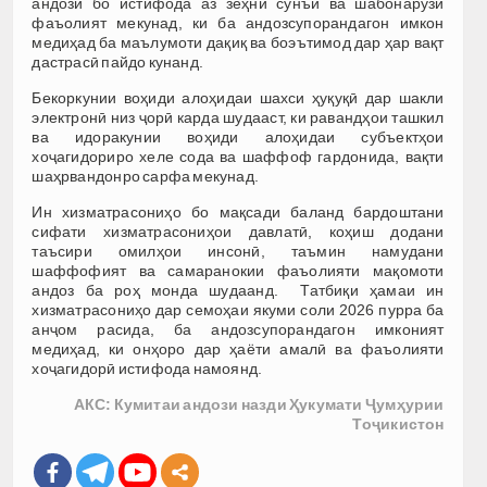
андозӣ бо истифода аз зеҳни сунъӣ ва шабонарӯзӣ
фаъолият мекунад, ки ба андозсупорандагон имкон
медиҳад ба маълумоти дақиқ ва боэътимод дар ҳар вақт
дастрасӣ пайдо кунанд.
Бекоркунии воҳиди алоҳидаи шахси ҳуқуқӣ дар шакли
электронӣ низ ҷорӣ карда шудааст, ки равандҳои ташкил
ва идоракунии воҳиди алоҳидаи субъектҳои
хоҷагидориро хеле сода ва шаффоф гардонида, вақти
шаҳрвандонро сарфа мекунад.
Ин хизматрасониҳо бо мақсади баланд бардоштани
сифати хизматрасониҳои давлатӣ, коҳиш додани
таъсири омилҳои инсонӣ, таъмин намудани
шаффофият ва самаранокии фаъолияти мақомоти
андоз ба роҳ монда шудаанд. Татбиқи ҳамаи ин
хизматрасониҳо дар семоҳаи якуми соли 2026 пурра ба
анҷом расида, ба андозсупорандагон имконият
медиҳад, ки онҳоро дар ҳаёти амалӣ ва фаъолияти
хоҷагидорӣ истифода намоянд.
АКС: Кумитаи андози назди Ҳукумати Ҷумҳурии
Тоҷикистон