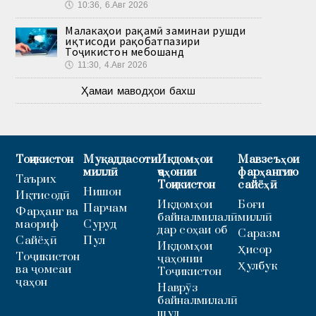
🕔
10:36, 6.Авг 2026
Малакаҳои рақамӣ заминаи рушди
иқтисоди рақобатпазири
Тоҷикистон мебошанд
🕔
11:30, 4.Авг 2026
Ҳамаи маводҳои бахш
Тоҷикистон
Муқаддасоти
Иқдомҳои
Мавзеъҳои
миллӣ
ҷаҳонии
фарҳангию
Таърих
Тоҷикистон
сайёҳӣ
Нишон
Иқтисодӣ
Иқдомҳои
Боғи
Парчам
Фарҳанг ва
байналмилалӣ
миллӣ
маориф
Суруд
дар соҳаи об
Саразм
Сайёҳӣ
Пул
Иқдомҳои
Ҳисор
Тоҷикистон
ҷаҳонии
Ҳулбук
ва ҷомеаи
Тоҷикистон
ҷаҳон
Наврӯз
байналмилалӣ
шуд