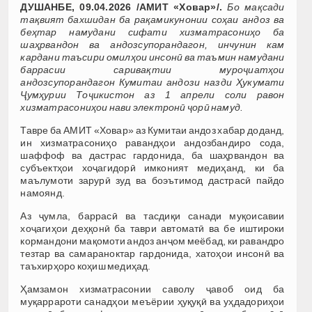
ДУШАНБЕ, 09.04.2026 /АМИТ «Ховар»/.
Бо мақсади
тақвият бахшидан ба рақамикунонии соҳаи андоз ва
беҳтар намудани сифати хизматрасониҳо ба
шаҳрвандон ва андозсупорандагон, инчунин кам
кардани таъсири омилҳои инсонӣ ва таъмин намудани
баррасии саривақтии муроҷиатҳои
андозсупорандагон Кумитаи андози назди Ҳукумати
Ҷумҳурии Тоҷикистон аз 1 апрели соли равон
хизматрасониҳои нави электронӣ ҷорӣ намуд.
Тавре ба АМИТ «Ховар» аз Кумитаи андоз хабар доданд,
ин хизматрасониҳо равандҳои андозбандиро сода,
шаффоф ва дастрас гардонида, ба шаҳрвандон ва
субъектҳои хоҷагидорӣ имконият медиҳанд, ки ба
маълумоти зарурӣ зуд ва боэътимод дастрасӣ пайдо
намоянд.
Аз ҷумла, баррасӣ ва тасдиқи санади муқоисавии
хоҷагиҳои деҳқонӣ ба таври автоматӣ ва бе иштироки
кормандони мақомоти андоз анҷом меёбад, ки равандро
тезтар ва самараноктар гардонида, хатоҳои инсонӣ ва
таъхирҳоро коҳиш медиҳад.
Ҳамзамон хизматрасонии саволу ҷавоб оид ба
муқаррароти санадҳои меъёрии ҳуқуқӣ ва уҳдадориҳои