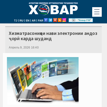
☰
|
|
|
|
"Ховар FM"
TJ
RU
EN
AR
FAR
Хизматрасониҳои нави электронии андоз
ҷорӣ карда шуданд
Апрель 9, 2026 16:40