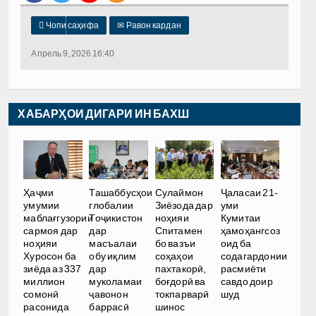

Чопи саҳифа
✉
Равон кардан
Апрель 9, 2026 16:40
ХАБАРҲОИ ДИГАРИ ИН БАХШ
Ҳаҷми
Ташаббусҳои
Сулаймон
Ҷаласаи 21-
умумии
глобалии
Зиёзода дар
уми
маблағгузории
Тоҷикистон
ноҳияи
Кумитаи
сармоя дар
дар
Спитамен
ҳамоҳангсоз
ноҳияи
масъалаи
бо вазъи
оид ба
Хуросон ба
обу иқлим
соҳаҳои
содагардонии
зиёда аз 337
дар
пахтакорӣ,
расмиёти
миллион
муколамаи
боғдорӣ ва
савдо доир
сомонӣ
ҷавонон
токпарварӣ
шуд
расонида
баррасӣ
шинос