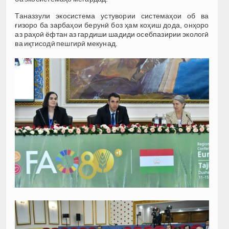
Таназзули экосистема устувории системаҳои об ва
ғизоро ба зарбаҳои берунӣ боз ҳам коҳиш дода, онҳоро
аз раҳоӣ ёфтан аз гардиши шадиди осебпазирии экологӣ
ва иқтисодӣ пешгирӣ мекунад.