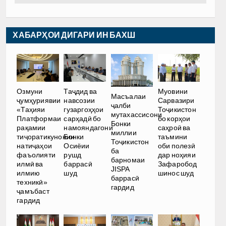
ХАБАРҲОИ ДИГАРИ ИН БАХШ
Озмуни
Таҷдид ва
Муовини
Масъалаи
ҷумҳуриявии
навсозии
Сарвазири
ҷалби
«Таҳияи
гузаргоҳҳои
Тоҷикистон
мутахассисони
Платформаи
сарҳадӣ бо
бо корҳои
Бонки
рақамии
намояндагони
саҳроӣ ва
миллии
тиҷоратикунонии
Бонки
таъмини
Тоҷикистон
натиҷаҳои
Осиёии
оби полезӣ
ба
фаъолияти
рушд
дар ноҳияи
барномаи
илмӣ ва
баррасӣ
Зафаробод
JISPA
илмию
шуд
шинос шуд
баррасӣ
техникӣ»
гардид
ҷамъбаст
гардид