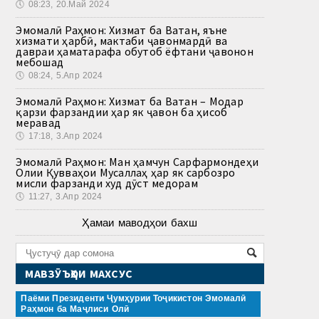
🕔
08:23, 20.Май 2024
Эмомалӣ Раҳмон: Хизмат ба Ватан, яъне
хизмати ҳарбӣ, мактаби ҷавонмардӣ ва
давраи ҳаматарафа обутоб ёфтани ҷавонон
мебошад
🕔
08:24, 5.Апр 2024
Эмомалӣ Раҳмон: Хизмат ба Ватан – Модар
қарзи фарзандии ҳар як ҷавон ба ҳисоб
меравад
🕔
17:18, 3.Апр 2024
Эмомалӣ Раҳмон: Ман ҳамчун Сарфармондеҳи
Олии Қувваҳои Мусаллаҳ ҳар як сарбозро
мисли фарзанди худ дӯст медорам
🕔
11:27, 3.Апр 2024
Ҳамаи маводҳои бахш
МАВЗӮЪҲОИ МАХСУС
Паёми Президенти Ҷумҳурии Тоҷикистон Эмомалӣ
Раҳмон ба Маҷлиси Олӣ