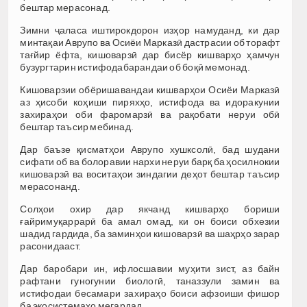
бештар мерасонад.
Зимни ҷаласа иштирокдорон изҳор намуданд, ки дар
минтақаи Аврупо ва Осиёи Марказӣ дастрасии об торафт
тағйир ёфта, кишоварзӣ дар бисёр кишварҳо ҳамчун
бузургтарин истифодабарандаи об боқӣ мемонад.
Кишоварзии обёришавандаи кишварҳои Осиёи Марказӣ
аз ҳисоби коҳиши пиряхҳо, истифода ва идоракунии
захираҳои оби фаромарзӣ ва рақобати неруи обӣ
бештар таъсир мебинад.
Дар баъзе қисматҳои Аврупо хушксолӣ, бад шудани
сифати об ва болоравии нархи неруи барқ ​​ба ҳосилнокии
кишоварзӣ ва воситаҳои зиндагии деҳот бештар таъсир
мерасонанд.
Солҳои охир дар якчанд кишварҳо бориши
ғайримуқаррарӣ ба амал омад, ки он боиси обхезии
шадид гардида, ба заминҳои кишоварзӣ ва шаҳрҳо зарар
расонидааст.
Дар баробари ин, ифлосшавии муҳити зист, аз байн
рафтани гуногунии биологӣ, таназзули замин ва
истифодаи бесамари захираҳо боиси афзоиши фишор
ба экосистемаҳо мегардад.