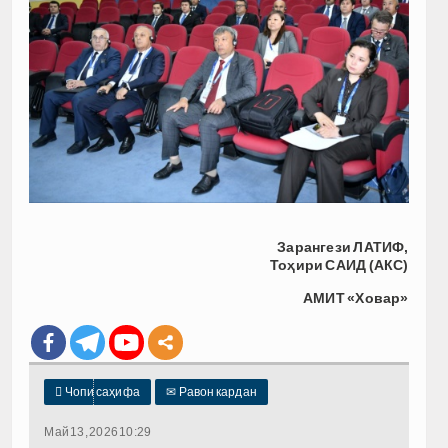
Зарангези ЛАТИФ,
Тоҳири САИД (АКС)
АМИТ «Ховар»

Чопи саҳифа
✉
Равон кардан
Май 13, 2026 10:29