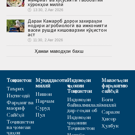
хӯрокҳои миллӣ
🕔
13:30, 2.Авг 2026
Дараи Камароб дорои захираҳои
нодири агробиологӣ ва имконияти
васеи рушди кишоварзии кӯҳистон
аст
🕔
11:30, 2.Авг 2026
Ҳамаи маводҳои бахш
Тоҷикистон
Муқаддасоти
Иқдомҳои
Мавзеъҳои
миллӣ
ҷаҳонии
фарҳангию
Таърих
Тоҷикистон
сайёҳӣ
Нишон
Иқтисодӣ
Иқдомҳои
Боғи
Парчам
Фарҳанг ва
байналмилалӣ
миллӣ
маориф
Суруд
дар соҳаи об
Саразм
Сайёҳӣ
Пул
Иқдомҳои
Ҳисор
Тоҷикистон
ҷаҳонии
Ҳулбук
ва ҷомеаи
Тоҷикистон
ҷаҳон