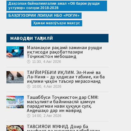
Даҳсолаи байналмилалии амал «Об барои рушди
устувор» солҳои 2018-2028
БАҲОГУЗОРИИ ЛОИҲАИ НБО «РОҒУН»
Ҳамаи мавзӯъҳои махсус
МАВОДҲОИ ТАҲЛИЛӢ
Малакаҳои рақамӣ заминаи рушди
иқтисоди рақобатпазири
Тоҷикистон мебошанд
🕔
11:30, 4.Авг 2026
ТАҒЙИРЁБИИ ИҚЛИМ. Эл-Нинё ва
Ла-Ниня – ду ҳодисаи табиие, ки ба
иқлими ҷаҳон таъсир мерасонанд
🕔
10:00, 4.Авг 2026
Ташаббуси Тоҷикистон дар СММ:
масъулияти байнинаслӣ ҳамчун
парадигмаи нави ҳуқуқи сулҳ.
Андешаҳо дар ин маврид
🕔
14:00, 2.Авг 2026
ТАВСИЯҲОИ МУФИД. Доир ба
манфиат ва хусусияти табобатии