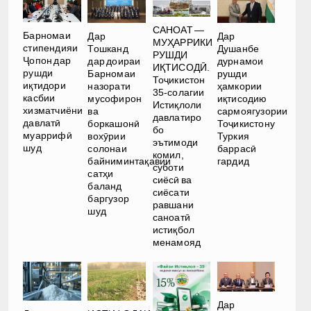
САНОАТ —
Барномаи
Дар
Дар
МУҲАРРИКИ
стипендияи
Тошканд
Душанбе
РУШДИ
Ҷопон дар
дар доираи
дурнамои
ИҚТИСОДӢ.
рушди
Барномаи
рушди
Тоҷикистон
иқтидори
назорати
ҳамкории
35-солагии
касбии
мусофирон
иқтисодию
Истиқлоли
хизматчиёни
ва
сармоягузории
давлатиро
давлатӣ
боркашонӣ
Тоҷикистону
бо
муаррифӣ
вохӯрии
Туркия
эътимоди
шуд
солонаи
баррасӣ
комил,
байниминтақавии
гардид
суботи
сатҳи
сиёсӣ ва
баланд
сиёсати
баргузор
равшани
шуд
саноатӣ
истиқбол
менамояд
Дар