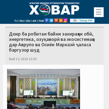
☰
|
|
|
|
"Ховар FM"
TJ
RU
EN
AR
FAR
Доир ба робитаи байни захираҳои обӣ,
энергетика, озуқаворӣ ва экосистемаҳо
дар Аврупо ва Осиёи Марказӣ ҷаласа
баргузор шуд
Май 13, 2026 10:29