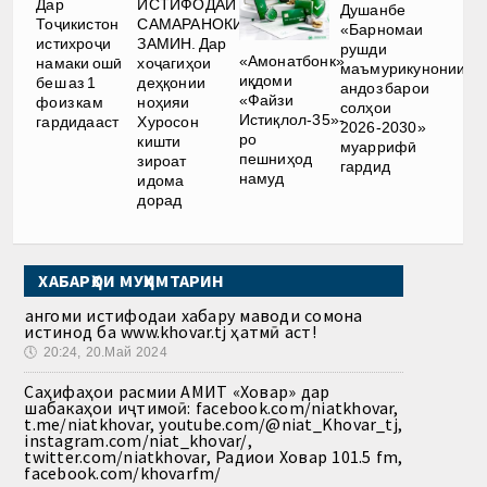
Дар
ИСТИФОДАИ
Душанбе
Тоҷикистон
САМАРАНОКИ
«Барномаи
истихроҷи
ЗАМИН. Дар
рушди
«Амонатбонк»
намаки ошӣ
хоҷагиҳои
маъмурикунонии
иқдоми
беш аз 1
деҳқонии
андоз барои
«Файзи
фоиз кам
ноҳияи
солҳои
Истиқлол-35»-
гардидааст
Хуросон
2026-2030»
ро
кишти
муаррифӣ
пешниҳод
зироат
гардид
намуд
идома
дорад
ХАБАРҲОИ МУҲИМТАРИН
Ҳангоми истифодаи хабару маводи сомона
истинод ба www.khovar.tj ҳатмӣ аст!
🕔
20:24, 20.Май 2024
Саҳифаҳои расмии АМИТ «Ховар» дар
шабакаҳои иҷтимоӣ: facebook.com/niatkhovar,
t.me/niatkhovar, youtube.com/@niat_Khovar_tj,
instagram.com/niat_khovar/,
twitter.com/niatkhovar, Радиои Ховар 101.5 fm,
facebook.com/khovarfm/