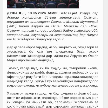
ДУШАНБЕ, 1
3
.05.2026 /АМИТ «Ховар»/
.
Имрӯз дар
доираи Конфронси 35-уми минтақавии Созмони
озуқаворӣ ва кишоварзии Созмони Милали Муттаҳид
(ФАО) барои Аврупо ва Осиёи Марказӣ дар «Кохи
Сомон» ҷаласаи канории робита байни захираҳои обӣ,
эенергетика, озуқаворӣ ва экосистемаҳо дар Аврупо
ва Осиёи Марказӣ баргузор гардид.
Дар ҷаласа иброз гардид, ки об, энергетика, озуқаворӣ ва
экосистема бо ҳам зич алоқаманд буда, асоси
системаҳои кишоварзӣ дар минтақаи Аврупо ва Осиёи
Марказиро ташкил медиҳанд.
Таъкид карда шуд, ки бо вуҷуди ин, тағирёбии иқлим,
фишорҳои демографӣ, фарсудашавии инфрасохтор ва
афзояндаи рақобати байнисоҳавӣ норасоии захираҳоро
шадидтар карда, ҳукуматҳо ва ҷонибҳои манфиатдорро
водор менамояд, ки мубодилаи душворро анҷом диҳанд.
Ҳамзамон изҳор гардид, ки бад шудани сифати об дар
натиҷаи ифлосшавӣ, партовҳои обҳои партов ва маҷрои
кишоварзӣ ба амнияти об, саломатии экосистема ва
ҳосилнокии кишоварзӣ дар саросари минтақа таъсири