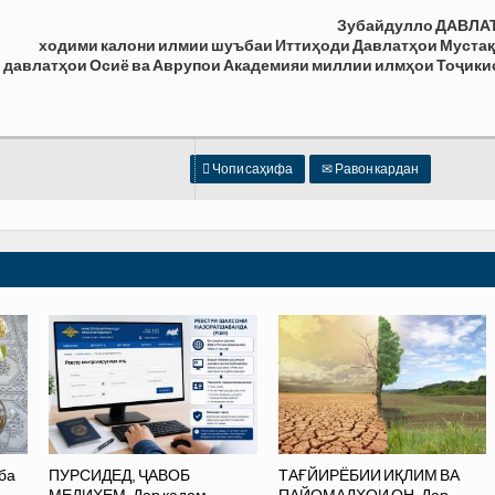
Зубайдулло ДАВЛА
ходими калони илмии шуъбаи Иттиҳоди Давлатҳои Муста
 давлатҳои Осиё ва Аврупои Академияи миллии илмҳои Тоҷики

Чопи саҳифа
✉
Равон кардан
ба
ПУРСИДЕД, ҶАВОБ
ТАҒЙИРЁБИИ ИҚЛИМ ВА