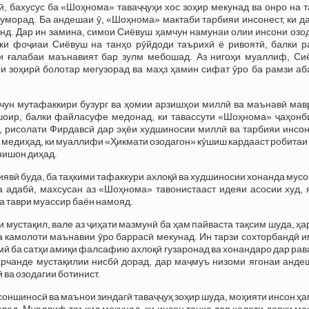
, бахусус ба «Шоҳнома» таваҷҷуҳи хос зоҳир мекунад ва онро на 
уморад. Ба андешаи ӯ, «Шоҳнома» мактаби тарбияи инсонест, ки д
анд. Дар ин замина, симои Сиёвуш ҳамчун намунаи олии инсони озо
ки фоҷиаи Сиёвуш на танҳо рӯйдоди таърихӣ ё ривоятӣ, балки р
аи ғалабаи маънавият бар зулм мебошад. Аз нигоҳи муаллиф, Си
ои зоҳирӣ болотар мегузорад ва маҳз ҳамин сифат ӯро ба рамзи а
чун мутафаккири бузург ва ҳомии арзишҳои миллӣ ва маънавӣ мав
шоир, балки файласуфе медонад, ки тавассути «Шоҳнома» ҷаҳонб
, рисолати Фирдавсӣ дар эҳёи худшиносии миллӣ ва тарбияи инсон
 медиҳад, ки муаллифи «Ҳикмати озодагон» кӯшиш кардааст робитаи
нишон диҳад.
явӣ буда, ба таҳкими тафаккури ахлоқӣ ва худшиносии хонанда мус
 адабӣ, махсусан аз «Шоҳнома» тавонистааст идеяи асосии худ, 
ба таври муассир баён намояд.
и мустақил, вале аз ҷиҳати мазмунӣ ба ҳам пайваста тақсим шуда, ҳа
а камолоти маънавии ӯро баррасӣ мекунад. Ин тарзи сохторбандӣ 
мӣ ба сатҳи амиқи фалсафию ахлоқӣ гузаронад ва хонандаро дар ра
арчанде мустақилии нисбӣ дорад, дар маҷмуъ низоми ягонаи анде
 ва озодагии ботинист.
оншиносӣ ва маънои зиндагӣ таваҷҷуҳ зоҳир шуда, моҳияти инсон ҳ
вад. Муаллиф таъкид мекунад, ки инсон танҳо дар ҳолати дарки м