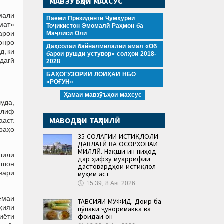
МАВЗӮЪҲОИ МАХСУС
ммали
Паёми Президенти Ҷумҳурии
кмат»
Тоҷикистон Эмомалӣ Раҳмон ба
арои
Маҷлиси Олӣ
нонро
Даҳсолаи байналмилалии амал «Об
д, ки
барои рушди устувор» солҳои 2018-
одагӣ
2028
БАҲОГУЗОРИИ ЛОИҲАИ НБО
«РОҒУН»
Ҳамаи мавзӯъҳои махсус
уда,
аллиф
МАВОДҲОИ ТАҲЛИЛӢ
аст.
 раҳо
35-СОЛАГИИ ИСТИҚЛОЛИ
ДАВЛАТӢ ВА ОСОРХОНАИ
МИЛЛӢ. Нақши ин ниҳод
ҳлили
дар ҳифзу муаррифии
ишон
дастовардҳои истиқлол
ҳвари
муҳим аст
🕔
15:39, 8.Авг 2026
емаи
ТАВСИЯИ МУФИД. Доир ба
ҳияи
пӯпаки ҷуворимакка ва
фоидаи он
биёти