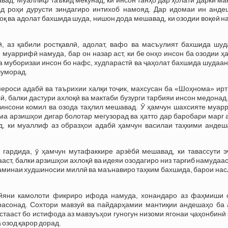
д роҳи дурусти зиндагиро интихоб намояд. Дар идомаи ин анде
оқ ва адолат бахшида шуда, нишон дода мешавад, ки озодии воқеӣ н
, аз қабили ростқавлӣ, адолат, вафо ва масъулият бахшида шуда
уаррифӣ намуда, бар он назар аст, ки бе онҳо инсон ба озодии ҳ
а муборизаи инсон бо нафс, худпарастӣ ва ҷаҳолат бахшида шудаан
шуморад.
мероси адабӣ ва таърихии халқи тоҷик, махсусан ба «Шоҳнома» ир
 балки дастури ахлоқӣ ва мактаби бузурги тарбияи инсон медонад
инсони комил ва озода таҳлил мешавад. Ӯ ҳамчун шахсияте муар
ама арзишҳои дигар болотар мегузорад ва ҳатто дар баробари марг 
, ки муаллиф аз образҳои адабӣ ҳамчун василаи таҳкими андеш
 гардида, ӯ ҳамчун мутафаккире арзёбӣ мешавад, ки тавассути э
ст, балки арзишҳои ахлоқӣ ва идеяи озодагиро низ тарғиб намудаас
аминаи худшиносии миллӣ ва маънавиро таҳким бахшида, барои нас
уайяни камолоти фикриро ифода намуда, хонандаро аз фаҳмиши 
асонад. Сохтори мавзуӣ ва пайдарҳамии мантиқии андешаҳо ба 
тааст бо истифода аз мавзуъҳои гуногун низоми ягонаи ҷаҳонбинӣ
 озод қарор дорад.