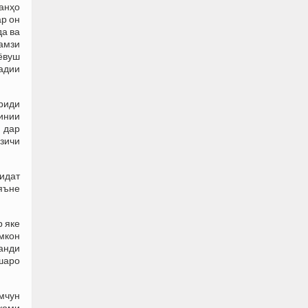
танҳо
ар он
да ва
амзи
ёвуш
бадии
риди
инии
 дар
 зичи
оидат
яъне
р яке
имкон
ванди
шаро
амчун
ақоми