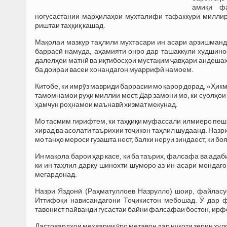
амиқи фа
ногусастании марҳилаҳои мухталифи тафаккури миллир
риштаи таҳқиқ кашад.
Мақолаи мазкур таҳлили мухтасари ин асари арзишманд
баррасӣ намуда, аҳамияти онро дар ташаккули худшино
далелҳои матнӣ ва иқтибосҳои мустақим ҷавҳари андешаҳ
ба доираи васеи хонандагон муаррифӣ намоем.
Китобе, ки имрӯз мавриди баррасии мо қарор дорад, «Ҳикм
тамомнамои руҳи миллии мост. Дар замони мо, ки суолҳои
ҳамчун роҳнамои маънавӣ хизмат мекунад.
Мо тасмим гирифтем, ки таҳқиқи муфассали илмиеро пешк
хирад ва асолати таърихии тоҷикон таҳлил шудаанд. Назри
мо танҳо мероси гузашта нест, балки неруи зиндаест, ки б
Ин мақола барои ҳар касе, ки ба таърих, фалсафа ва ада
ки ин таҳлил дарку шинохти шуморо аз ин асари мондаг
мегардонад.
Назри Яздонӣ (Раҳматуллоев Назрулло) шоир, файласу
Иттифоқи нависандагони Тоҷикистон мебошад. Ӯ дар ф
тавонист пайванди гусастаи байни фалсафаи бостон, ирф
Дастовардҳои меҳварии ӯро метавон дар нукоти зерин хуло