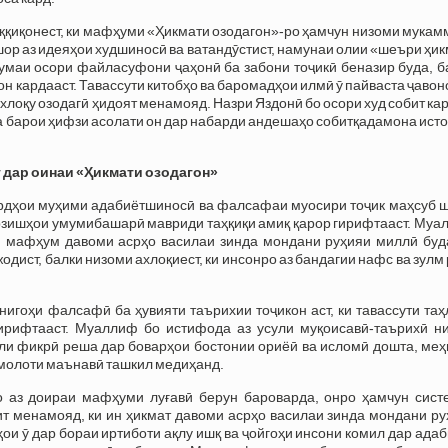
ққиқонест, ки мафҳуми «Ҳикмати озодагон»-ро ҳамчун низоми мука
шор аз идеяҳои худшиносӣ ва ватандӯстист, намунаи олии «шеъри ҳи
умаи осори файласуфони ҷаҳонӣ ба забони тоҷикӣ беназир буда, б
он кардааст. Тавассути китобҳо ва баромадҳои илмӣ ӯ пайваста ҷаво
оқу озодагӣ ҳидоят менамояд. Назри Яздонӣ бо осори худ собит кар
а барои ҳифзи асолати он дар набарди андешаҳо собитқадамона ист
 дар оинаи «Ҳикмати озодагон»
ардҳои муҳими адабиётшиносӣ ва фалсафаи муосири тоҷик маҳсуб ш
арзишҳои умумибашарӣ мавриди таҳқиқи амиқ қарор гирифтааст. Му
ин мафҳум давоми асрҳо василаи зинда мондани руҳияи миллӣ буда
одист, балки низоми ахлоқиест, ки инсонро аз бандагии нафс ва зулм
нигоҳи фалсафӣ ба ҳувияти таърихии тоҷикон аст, ки тавассути та
ирифтааст. Муаллиф бо истифода аз усули муқоисавӣ-таърихӣ н
или фикрӣ реша дар боварҳои бостонии ориёӣ ва исломӣ дошта, ме
амолоти маънавӣ ташкил медиҳанд.
о аз доираи мафҳуми луғавӣ берун бароварда, онро ҳамчун сист
т менамояд, ки ин ҳикмат давоми асрҳо василаи зинда мондани ру
ои ӯ дар бораи иртиботи ақлу ишқ ва ҷойгоҳи инсони комил дар ада