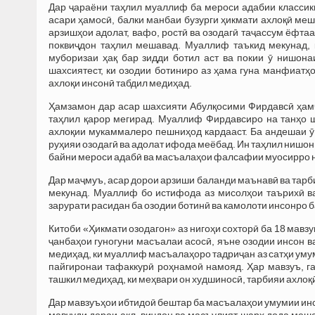
Дар ҷараёни таҳлил муаллиф ба мероси адабии классикӣ
асари ҳамосӣ, балки манбаи бузурги ҳикмати ахлоқӣ меш
арзишҳои адолат, вафо, ростӣ ва озодагӣ таҷассум ёфта
поквиҷдон таҳлил мешавад. Муаллиф таъкид мекунад, 
муборизаи ҳақ бар зидди ботил аст ва покии ӯ нишон
шахсиятест, ки озодии ботиниро аз ҳама гуна манфиатҳ
ахлоқи инсонӣ табдил медиҳад.
Ҳамзамон дар асар шахсияти Абулқосими Фирдавсӣ ҳам
таҳлил қарор мегирад. Муаллиф Фирдавсиро на танҳо 
ахлоқии мукаммалеро пешниҳод кардааст. Ба андешаи ӯ
руҳияи озодагӣ ва адолат ифода меёбад. Ин таҳлил нишон
байни мероси адабӣ ва масъалаҳои фалсафии муосирро 
Дар маҷмуъ, асар дорои арзиши баланди маънавӣ ва тарби
мекунад. Муаллиф бо истифода аз мисолҳои таърихӣ ва
зарурати расидан ба озодии ботинӣ ва камолоти инсонро 
Китоби «Ҳикмати озодагон» аз нигоҳи сохторӣ ба 18 мавзу
ҷанбаҳои гуногуни масъалаи асосӣ, яъне озодии инсон в
медиҳад, ки муаллиф масъалаҳоро тадриҷан аз сатҳи уму
пайгиронаи тафаккурӣ роҳнамоӣ намояд. Ҳар мавзуъ, г
ташкил медиҳад, ки меҳвари он худшиносӣ, тарбияи ахлоқӣ
Дар мавзуъҳои ибтидоӣ бештар ба масъалаҳои умумии инс
мавҷуди дорои ақл, виҷдон ва масъулият шарҳ дода меша