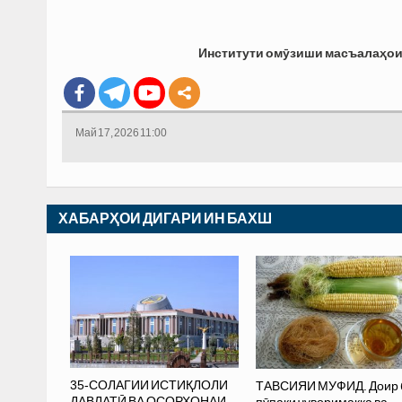
Институти омӯзиши масъалаҳои
Май 17, 2026 11:00
ХАБАРҲОИ ДИГАРИ ИН БАХШ
35-СОЛАГИИ ИСТИҚЛОЛИ
ТАВСИЯИ МУФИД. Доир 
ДАВЛАТӢ ВА ОСОРХОНАИ