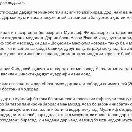
у имдод аст».
тифодаи дақиқи терминологияи асили тоҷикӣ хирад, дод, нанг ва 
 Дар маҷмуъ, ин асар посухи илмӣ ва шоирона ба суолҳои ҳастии м
ираи ин асар хеле беназир аст. Муаллиф Фирдавсиро на танҳо ш
и озодагон» медонад. Дар ин бахш Назри Яздонӣ чанд нуктаи кали
иф собит месозад, ки дар «Шоҳнома» мафҳуми «озода» танҳо ба ма
ест, ки инсонро аз қайди бадиҳо, дурӯғ ва зулм раҳо мекунад. Ба а
мунаи олии инсони озодаанд, ки маргро аз зиндагии зери юғи бадӣ
крии Фирдавсӣ «ҳикмат» аз хирад оғоз мешавад. Ӯ таҳлил мекунад, 
на василаи шинохти ҳақиқат муаррифӣ менамояд.
Ҳикмати озодагон» дар «Шоҳнома» дар шакли набарди доимии некӣ (
и бостонии мо дорад.
 дар он муаллиф бо такя ба анъанаҳои классикии тафаккури тоҷику
о ба таври пайгирона баррасӣ менамояд. Асар бо забони нисбатан 
ндешаи мустақил ва таҳлили ботинӣ водор мекунад. Муаллиф озоди
 падидаи маънавӣ шарҳ дода, таъкид мекунад, ки инсон танҳо дар ҳ
«озодагон» бирасад. Ин андеша дар чанд маврид бо истинодҳои мус