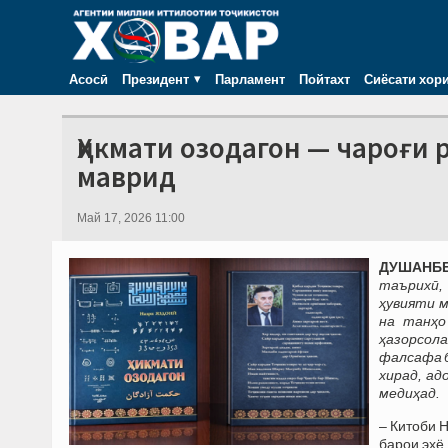
Асосӣ
Президент
Парламент
Пойтахт
Сиёсати хор
Ҳикмати озодагон — чароғи
маврид
Май 17, 2026 11:00
ДУШАНБЕ,
таърихӣ,
ҳувияти м
на танҳо
ҳазорсол
фалсафа б
хирад, ад
медиҳад.
– Китоби 
барои эҳё