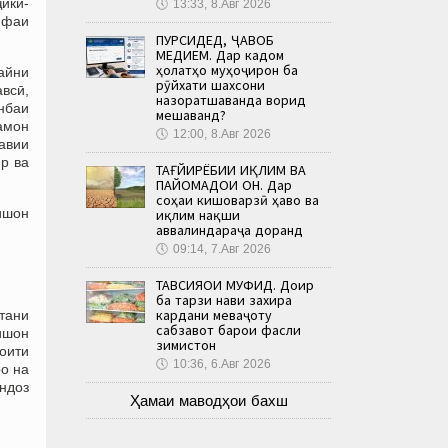
ҷикӣ-
🕔
13:33, 8.Авг 2026
ифаи
ПУРСИДЕД, ҶАВОБ
МЕДИҲЕМ. Дар кадом
ҳолатҳо муҳоҷирон ба
байни
рӯйхати шахсони
авсӣ,
назоратшаванда ворид
нбаи
мешаванд?
замон
🕔
12:00, 8.Авг 2026
навии
р ва
ТАҒЙИРЁБИИ ИҚЛИМ ВА
ПАЙОМАДҲОИ ОН. Дар
соҳаи кишоварзӣ ҳаво ва
ишон
иқлим нақши
аввалиндараҷа доранд
🕔
09:14, 7.Авг 2026
ТАВСИЯҲОИ МУФИД. Доир
ба тарзи нави захира
кардани меваҷоту
тани
сабзавот барои фасли
нишон
зимистон
оити
🕔
10:36, 6.Авг 2026
о на
андоз
Ҳамаи маводҳои бахш