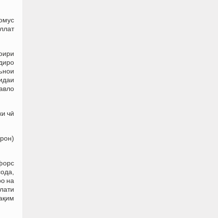
номус
иллат
оири
диро
ънои
қидаи
 авло
ки чӣ
Эрон)
 форс
сода,
ро на
олати
тақим