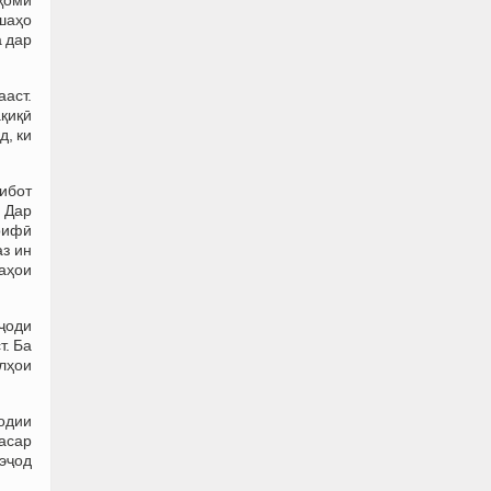
шаҳо
а дар
аст.
ақиқӣ
д, ки
тибот
. Дар
рифӣ
аз ин
аҳои
ҷоди
т. Ба
лҳои
одии
асар
 эҷод