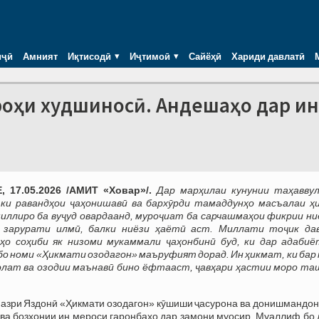
иҷӣ
Амният
Иқтисодӣ
Иҷтимоӣ
Сайёҳӣ
Хариди давлатӣ
 роҳи худшиносӣ. Андешаҳо дар ин
 17.05.2026 /АМИТ «Ховар»/.
Дар марҳилаи кунунии таҳавву
 ки равандҳои ҷаҳонишавӣ ва бархӯрди тамаддунҳо масъалаи ҳ
иллиро ба вуҷуд овардаанд, муроҷиат ба сарчашмаҳои фикрии ни
 зарурати илмӣ, балки ниёзи ҳаётӣ аст. Миллати тоҷик да
аҳо соҳиби як низоми мукаммали ҷаҳонбинӣ буд, ки дар адабиё
о номи «Ҳикмати озодагон» маъруфият дорад. Ин ҳикмат, ки бар 
олат ва озодии маънавӣ бино ёфтааст, ҷавҳари ҳастии моро та
Назри Яздонӣ «Ҳикмати озодагон» кӯшиши ҷасурона ва донишмандон
 ва бозхонии ин мероси гаронбаҳо дар замони муосир. Муаллиф бо