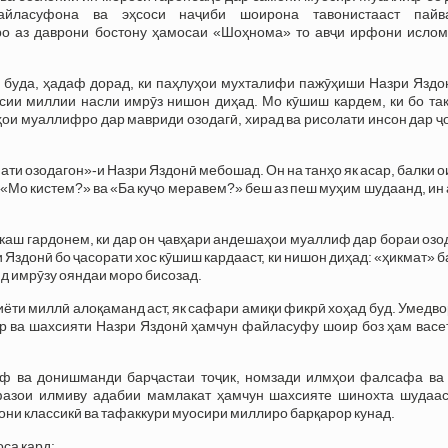
йласуфона ва эҳсоси наҷиби шоирона тавонистааст пайв
о аз даврони бостону ҳамосаи «Шоҳнома» то авҷи ирфони ислом
 буда, ҳадаф дорад, ки паҳлуҳои мухталифи пажӯҳиши Назри Яздо
сии миллии насли имрӯз нишон диҳад. Мо кӯшиш кардем, ки бо так
ои муаллифро дар мавриди озодагӣ, хирад ва рисолати инсон дар 
ати озодагон»-и Назри Яздонӣ мебошад. Он на танҳо як асар, балки 
 «Мо кистем?» ва «Ба куҷо меравем?» беш аз пеш муҳим шудаанд, ин
аш гардонем, ки дар он ҷавҳари андешаҳои муаллиф дар бораи озо
 Яздонӣ бо ҷасорати хос кӯшиш кардааст, ки нишон диҳад: «ҳикмат» 
ояд имрӯзу ояндаи моро бисозад.
биёти миллӣ алоқаманд аст, як сафари амиқи фикрӣ хоҳад буд. Умедв
ор ва шахсияти Назри Яздонӣ ҳамчун файласуфу шоир боз ҳам васе
ф ва донишманди барҷастаи тоҷик, номзади илмҳои фалсафа ва 
азои илмиву адабии мамлакат ҳамчун шахсияте шинохта шудааст
они классикӣ ва тафаккури муосири миллиро барқарор кунад.
са кард: