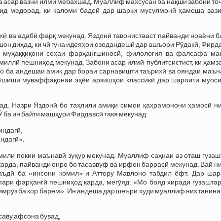
 ба асар вазни илмӣ мебахшад. Муаллиф махсусан ба нақши забони то
кид медорад, ки каломи бадеӣ дар шарқи мусулмонӣ ҳамеша ваз
хӣ ва адабӣ фарқ мекунад. Яздонӣ тавонистааст пайванди ноаёни 
он диҳад, ки чӣ гуна идеяҳои озодандешӣ дар ашъори Рӯдакӣ, Фирд
и муҳаққиқони соҳаи фарҳангшиносӣ, филология ва фалсафа ма
 миллӣ пешниҳод мекунад. Забони асар илмӣ-публитсистист, ки ҳам
аро ба андешаи амиқ дар бораи сарнавишти таърихӣ ва ояндаи маъ
кӯшиши муваффақонаи эҳёи арзишҳои классикӣ дар шароити муоси
д. Назри Яздонӣ бо таҳлили амиқи симои қаҳрамонони ҳамосӣ н
 Ӯ ба ин байти машҳури Фирдавсӣ такя мекунад:
индагӣ,
андагӣ».
мили покии маънавӣ зуҳур мекунад. Муаллиф саҳнаи аз оташ гузаш
арда, пайванди онро бо тасаввуф ва ирфон баррасӣ мекунад. Вай 
баъдӣ ба «инсони комил»-и Аттору Мавлоно табдил ёфт. Дар шар
ари фарҳангӣ пешниҳод карда, мегӯяд: «Мо бояд хиради гузаштар
имрӯз ба кор барем». Ин андеша дар шеъри худи муаллиф низ танин
саву афсона бувад,