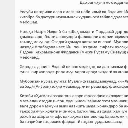
Дар раги хуни мо озодагив
Услуби нигориши асар омезиши ноби илмӣ ва бадеист. Ис
китобро ба дастури мукаммали худшиносӣ табдил додааст.
мебошад.
Нигоҳи Назри Яздонӣ ба «Шоҳнома»-и Фирдавсӣ дар до
ҳамосасаро, балки асосгузори фалсафаи амалии «ҳикмат
таъкид мекунад: Озодагӣ ҳамчун ҷавҳари инсонӣ: Муалл
нажодӣ ё табақавӣ нест. Ин, пеш аз ҳама, сифати ахлоқи
Яздонӣ, қаҳрамонони Фирдавсӣ (мисли Рустаму Сиёвуш) на
медонанд.
Хирад ва дониш: Яздонӣ нишон медиҳад, ки дар низоми фи
гуна шоир «хирад»-ро ҳамчун чароғи роҳи зиндагӣ ва яго
Муборизаи нур ва зулмат: Муаллиф таъкид мекунад, ки «
ва бадӣ (Анӯрон) зоҳир мешавад, ки ин реша дар фалсафа
Китоби «Ҳикмати озодагон» асари фалсафию ахлоқист, ки
масъалаи озодии инсон, худшиносӣ ва камолоти маънавир
вале дорои мазмуни амиқ навишта шуда, хонандаро ба а
танҳо ҳамчун ҳолати иҷтимоӣ, балки пеш аз ҳама, ҳамчун
раҳоӣ аз асорати нафс ва ҷаҳолат метавонад ба мақоми 
ба таҷрибаи таърихию фарҳангӣ тақвият дода мешавад.