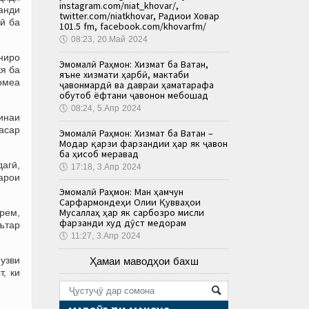
instagram.com/niat_khovar/,
анди
twitter.com/niatkhovar, Радиои Ховар
ӣ ба
101.5 fm, facebook.com/khovarfm/
🕔
08:23, 20.Май 2024
ниро
Эмомалӣ Раҳмон: Хизмат ба Ватан,
я ба
яъне хизмати ҳарбӣ, мактаби
ҷомеа
ҷавонмардӣ ва давраи ҳаматарафа
обутоб ёфтани ҷавонон мебошад
🕔
08:24, 5.Апр 2024
оинаи
 асар
Эмомалӣ Раҳмон: Хизмат ба Ватан –
Модар қарзи фарзандии ҳар як ҷавон
ба ҳисоб меравад
дагӣ,
🕔
17:18, 3.Апр 2024
барои
Эмомалӣ Раҳмон: Ман ҳамчун
Сарфармондеҳи Олии Қувваҳои
Мусаллаҳ ҳар як сарбозро мисли
орем,
фарзанди худ дӯст медорам
ътар
🕔
11:27, 3.Апр 2024
узви
Ҳамаи маводҳои бахш
, ки