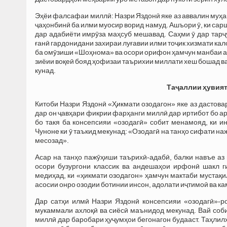
Эҳёи фалсафаи миллӣ: Назри Яздонӣ яке аз аввалин муҳа
ҷаҳонбинӣ ба илми муосир ворид намуд. Ашъори ӯ, ки сар
дар адабиёти имрӯза маҳсуб мешавад. Саҳми ӯ дар тарҷ
ғанӣ гардонидани захираи луғавии илми тоҷик хизмати кал
ба омӯзиши «Шоҳнома» ва осори орифон ҳамчун манбаи ахл
зиёии воқеӣ бояд ҳофизаи таърихии миллати хеш бошад в
кунад.
Таҷаллии ҳувият
Китоби Назри Яздонӣ «Ҳикмати озодагон» яке аз дастов
дар он ҷавҳари фикрии фарҳанги миллӣ дар иртибот бо 
бо такя ба консепсияи «озодагӣ» собит менамояд, ки 
Чуноне ки ӯ таъкид мекунад: «Озодагӣ на танҳо сифати наж
месозад».
Асар на танҳо пажӯҳиши таърихӣ-адабӣ, балки навъе аз 
осори бузургони классик ва андешаҳои ирфонӣ шакл г
медиҳад, ки «ҳикмати озодагон» ҳамчун мактаби мустақ
асосии онро озодии ботинии инсон, адолати иҷтимоӣ ва к
Дар сатҳи илмӣ Назри Яздонӣ консепсияи «озодагӣ»-р
мукаммали ахлоқӣ ва сиёсӣ маънидод мекунад. Вай соби
миллӣ дар баробари ҳуҷумҳои бегонагон будааст. Таҳлилҳ