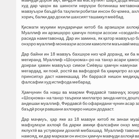
худ дар ҷаҳон ва шинохти неруҳои ботиниаш метавона
мавзуъҳои баъдӣ ба таҳлили робитаи инсон бо ҷомеа, ахл
хориҷ, балки дар дохили шахсият ташаккул меёбад.
Қисмати муҳими мундариҷаи китоб ба арзишҳои ахлоқӣ
Муаллиф ин арзишҳоро ҳамчун пояҳои асосии «озодагӣ» м
расида наметавонад. Дар ин замина, як қатор мавзуъҳо б
онҳоро муаллиф монеаҳои асосии камолоти маънавӣ ме
Дар байни ин 18 мавзуъ бахшҳое низ ҷой доранд, ки ба 
мегиранд. Муаллиф «Шоҳнома»-ро на танҳо асари ҳамосӣ,
доираи ҳамин мавзуъҳо симои Сиёвуш ҳамчун намунаи 
мегардад, ки покӣ, ростӣ ва вафодорӣ ба ҳақиқатро аз ҳ
принсипҳо даст намекашад. Ин баррасӣ нишон медиҳад
фалсафии худ истифода мебарад.
Ҳамчунин ба нақш ва мақоми Фирдавсӣ таваҷҷуҳ зоҳир
«Шоҳнома» на танҳо таърихи миллатро зинда нигоҳ доштаа
андешаи муаллиф, Фирдавсӣ бо офаридани чунин асар з
баъдӣ роҳи равшани ахлоқиро нишон додааст.
Дар маҷмуъ, ҳар яке аз 18 мавзуи китоб як зинаи м
мафҳумҳои ахлоқӣ ба дарки амиқи фалсафии онҳо мер
яклухтӣ ва устувории дохилӣ мебахшад. Муаллиф тавонис
намояд, ки дар маркази он инсон ҳамчун мавҷуди ахлоқӣ ва