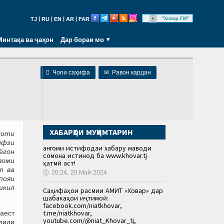
|
|
|
|
"Ховар FM"
TJ
RU
EN
AR
FAR
Минтақа ва ҷаҳон
Дар бораи мо

Чопи саҳифа
✉
Равон кардан
ХАБАРҲОИ МУҲИМТАРИН
лоти
ифзи
Ҳангоми истифодаи хабару маводи
ёгон
сомона истинод ба www.khovar.tj
воми
ҳатмӣ аст!
т ва
🕔
20:24, 20.Май 2024
пояи
шкил
Саҳифаҳои расмии АМИТ «Ховар» дар
шабакаҳои иҷтимоӣ:
facebook.com/niatkhovar,
t.me/niatkhovar,
аест
youtube.com/@niat_Khovar_tj,
 диди