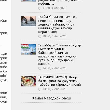
мебошанд
🕔
11:30, 4.Авг 2026
ТАҒЙИРЁБИИ ИҚЛИМ. Эл-
оябри
Нинё ва Ла-Ниня – ду
ҳодисаи табиие, ки ба
иқлими ҷаҳон таъсир
мерасонанд
ории
🕔
10:00, 4.Авг 2026
Ташаббуси Тоҷикистон дар
.
СММ: масъулияти
байнинаслӣ ҳамчун
ушди
парадигмаи нави ҳуқуқи
ории
сулҳ. Андешаҳо дар ин
онаи
маврид
анбе
🕔
14:00, 2.Авг 2026
н ба
нбе”
ТАВСИЯҲОИ МУФИД. Доир
ҳсуб
ба манфиат ва хусусияти
табобатии хӯрокҳои миллӣ
🕔
13:30, 2.Авг 2026
ҳияи
динӣ,
Ҳамаи маводҳои бахш
ҳҳои