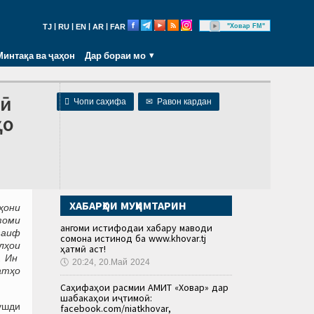
|
|
|
|
"Ховар FM"
TJ
RU
EN
AR
FAR
Минтақа ва ҷаҳон
Дар бораи мо
фӣ

Чопи саҳифа
✉
Равон кардан
ҳо
ХАБАРҲОИ МУҲИМТАРИН
ҳ
они
зоми
Ҳангоми истифодаи хабару маводи
заиф
сомона истинод ба www.khovar.tj
л
ҳ
ои
ҳатмӣ аст!
. Ин
🕔
20:24, 20.Май 2024
ат
ҳ
о
Саҳифаҳои расмии АМИТ «Ховар» дар
шабакаҳои иҷтимоӣ:
ушди
facebook.com/niatkhovar,