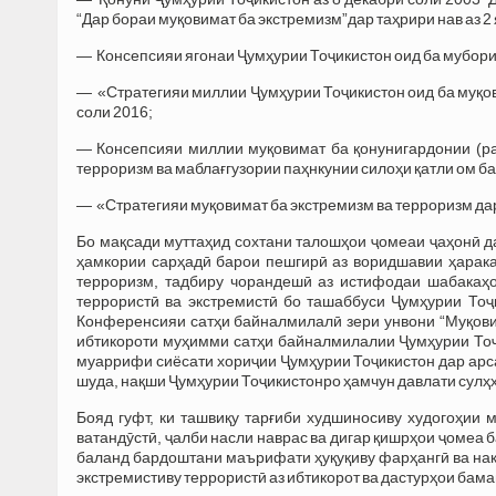
“Дар бораи муқовимат ба экстремизм”дар таҳрири нав аз 2
— Консепсияи ягонаи Ҷумҳурии Тоҷикистон оид ба мубориза
— «Стратегияи миллии Ҷумҳурии Тоҷикистон оид ба муқов
соли 2016;
— Консепсияи миллии муқовимат ба қонунигардонии (ра
терроризм ва маблағгузории паҳнкунии силоҳи қатли ом ба
— «Стратегияи муқовимат ба экстремизм ва терроризм дар
Бо мақсади муттаҳид сохтани талошҳои ҷомеаи ҷаҳонӣ д
ҳамкории сарҳадӣ барои пешгирӣ аз воридшавии ҳарака
терроризм, тадбиру чорандешӣ аз истифодаи шабакаҳо
террористӣ ва экстремистӣ бо ташаббуси Ҷумҳурии То
Конференсияи сатҳи байналмилалӣ зери унвони “Муқовим
ибтикороти муҳимми сатҳи байналмилалии Ҷумҳурии Тоҷ
муаррифи сиёсати хориҷии Ҷумҳурии Тоҷикистон дар арс
шуда, нақши Ҷумҳурии Тоҷикистонро ҳамчун давлати сулҳх
Бояд гуфт, ки ташвиқу тарғиби худшиносиву худогоҳии
ватандӯстӣ, ҷалби насли наврас ва дигар қишрҳои ҷомеа 
баланд бардоштани маърифати ҳуқуқиву фарҳангӣ ва нақ
экстремистиву террористӣ аз ибтикорот ва дастурҳои бам