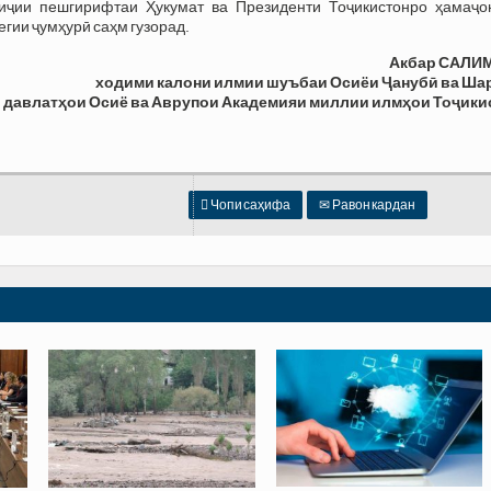
иҷии пешгирифтаи Ҳукумат ва Президенти Тоҷикистонро ҳамаҷо
гии ҷумҳурӣ саҳм гузорад.
Акбар САЛИ
ходими калони илмии
шуъбаи Осиёи
Ҷ
ануб
ӣ
ва Ша
и
давлат
ҳ
ои
Осиё
ва
Аврупои
Академияи миллии илмҳои Тоҷики

Чопи саҳифа
✉
Равон кардан