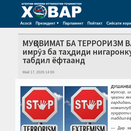
Асосӣ
Президент
Парламент
Пойтахт
Сиёсати хор
МУҚОВИМАТ БА ТЕРРОРИЗМ В
имрӯз ба таҳдиди нигаронк
табдил ёфтаанд
Май 17, 2026 14:00
ДУШАНБЕ,
му
осир, 
ҷ
а
ҳ
они
як
гардидани
номатлуб
зуҳуроти
табдил ё
— Дар за