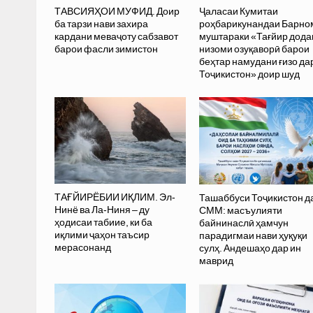
ТАВСИЯҲОИ МУФИД. Доир
Ҷаласаи Кумитаи
ба тарзи нави захира
роҳбарикунандаи Барно
кардани меваҷоту сабзавот
муштараки «Тағйир дода
барои фасли зимистон
низоми озуқаворӣ барои
беҳтар намудани ғизо да
Тоҷикистон» доир шуд
ТАҒЙИРЁБИИ ИҚЛИМ. Эл-
Ташаббуси Тоҷикистон д
Нинё ва Ла-Ниня – ду
СММ: масъулияти
ҳодисаи табиие, ки ба
байнинаслӣ ҳамчун
иқлими ҷаҳон таъсир
парадигмаи нави ҳуқуқи
мерасонанд
сулҳ. Андешаҳо дар ин
маврид