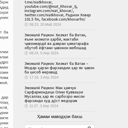
t.me/niatkhovar,
бҳои
youtube.com/@niat_Khovar_tj,
аҳдид
instagram.com/niat_khovar/,
арҳои
twitter.com/niatkhovar, Радиои Ховар
чунин
101.5 fm, facebook.com/khovarfm/
🕔
08:23, 20.Май 2024
т ба
Эмомалӣ Раҳмон: Хизмат ба Ватан,
раҳои
яъне хизмати ҳарбӣ, мактаби
ҷавонмардӣ ва давраи ҳаматарафа
обутоб ёфтани ҷавонон мебошад
милии
🕔
08:24, 5.Апр 2024
алаи
худро
Эмомалӣ Раҳмон: Хизмат ба Ватан –
лмию
Модар қарзи фарзандии ҳар як ҷавон
ба ҳисоб меравад
озии
лова
🕔
17:18, 3.Апр 2024
имоӣ,
Эмомалӣ Раҳмон: Ман ҳамчун
Сарфармондеҳи Олии Қувваҳои
Мусаллаҳ ҳар як сарбозро мисли
 дар
фарзанди худ дӯст медорам
аллаҳ
🕔
11:27, 3.Апр 2024
истӣ,
урии
Ҳамаи маводҳои бахш
самти
Чунки
ҳ ва