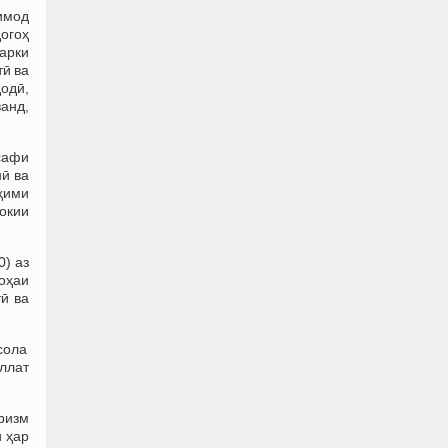
имод
огоҳ
дарки
тӣ ва
додӣ,
ванд,
 сафи
нӣ ва
ҳими
нокии
) аз
оҳаи
ӣ ва
асола
иллат
оризм
и ҳар