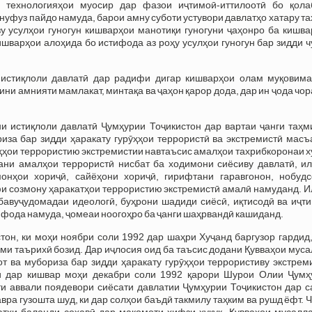
и технологияҳои муосир дар фазои иҷтимоӣ-иттилоотӣ бо қола
нуфуз пайдо намуда, барои амну суботи устувори давлатҳо хатару т
зу усулҳои гуногун кишварҳои манотиқи гуногуни ҷаҳонро ба кишв
ишварҳои алоҳида бо истифода аз роҳу усулҳои гуногун бар зидди 
 истиқлоли давлатӣ дар радифи дигар кишварҳои олам муқовима
ни амнияти мамлакат, минтақа ва ҷаҳон қарор дода, дар ин ҷода чо
ани истиқлоли давлатӣ Ҷумҳурии Тоҷикистон дар вартаи ҷанги таҳ
иза бар зидди ҳаракату гурӯҳҳои террористӣ ва экстремистӣ масъ
ӯҳҳои террористию экстремистии навтаъсис амалҳои тахрибкоронаи 
ани амалҳои террористӣ нисбат ба ходимони сиёсиву давлатӣ, и
онҳои хориҷӣ, сайёҳони хориҷӣ, гирифтани гаравгонон, нобудс
и созмону ҳаракатҳои террористию экстремистӣ амалӣ намуданд. И
 бавуҷудомадаи идеологӣ, буҳрони шадиди сиёсӣ, иқтисодӣ ва иҷт
фода намуда, ҷомеаи ноогоҳро ба ҷанги шаҳрвандӣ кашиданд.
он, ки моҳи ноябри соли 1992 дар шаҳри Хуҷанд баргузор гардид,
ми таърихӣ бозид. Дар иҷлосия оид ба таъсис додани Қувваҳои мус
т ва мубориза бар зидди ҳаракату гурӯҳҳои террористиву экстрем
нӣ дар кишвар моҳи декабри соли 1992 қарори Шурои Олии Ҷумҳ
шти аввали поядевори сиёсати давлатии Ҷумҳурии Тоҷикистон дар 
вра гузошта шуд, ки дар солҳои баъдӣ такмилу таҳким ва рушд ёфт. 
атҳи баланди соҳавӣ дар мақомоти ҳифзи ҳуқуқ, Қувваҳои мусалла