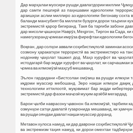
Дар марҳалаи муосири рушди давлатдории миллии Ҷумҳу
дар самти пешгирӣ аз паҳншавии идеологияи террорис
арзишҳои аслии миллиро аз идеологияи бегонаву сохта в
баланди мансубият ба миллати бузурги дорои таърихи куҳ
экстремистӣ қарор бигиранд. Такя ба тарғиби забони дав
дар мисоли ҷашнҳои Наврӯз, Меҳргон, Тиргон ва Сада, к
намегузоранд ҷомеаи имрӯза фирефтаи идеологияи бегон
Воқеан, дар солҳои аввали соҳибистиқлолӣ заминаи асос
созмону ҳаракатҳои террористӣ ва экстремистиро на тан
нодониву ҷаҳолат ташкил дод. Маҳз хуруфот ва ҷаҳола
истодагарӣ бар зидди хуруфот ва ҷаҳолат, ки сарчашма
ҷомеа ва илмомӯзӣ маҳсуб мешаванд.
Эълон гардидани «Бистсолаи омӯзиш ва рушди илмҳои та
иқдоми муассир мебошанд. Зеро нақши илмҳои дақиқ д
технологияи иттилоотӣ, муқовимат бар зидди кибертерр
экстремистӣ дар фазои маҷозӣ муҳим арзёбӣ мегардад.
Барои ҷалби наврасону ҷавонон ба илмомӯзӣ, тарбияи к
озмунҳои сатҳи давлатӣ гузаронида мешаванд, ки ҳамчун
ва рушди ояндаи давлат нақши муассир доранд.
Метавон хулоса намуд, ки дар даврони соҳибистиқлолӣ Ҷу
ва экстремизм таҳия намуд, ки дорои омехтаи тадбирҳои 