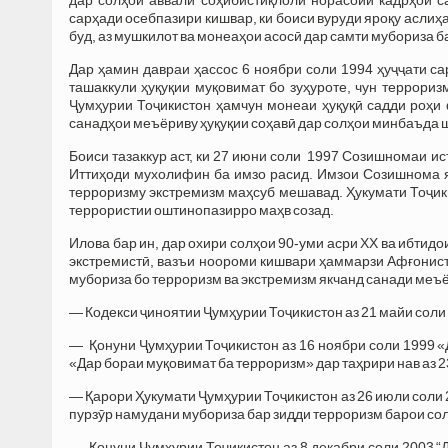
сарҳади осебпазири кишвар, ки боиси вуруди яроқу аслиҳ
буд, аз мушкилот ва монеаҳои асосӣ дар самти мубориза
Дар ҳамин давраи ҳассос 6 ноябри соли 1994 ҳуҷҷати са
ташаккули ҳуқуқии муқовимат бо зуҳуроте, чун террориз
Ҷумҳурии Тоҷикистон ҳамчун монеаи ҳуқуқӣ садди роҳи
санадҳои меъёриву ҳуқуқии соҳавӣ дар солҳои минбаъда
Боиси тазаккур аст, ки 27 июни соли 1997 Созишномаи ис
Иттиҳоди мухолифин ба имзо расид. Имзои Созишнома я
терроризму экстремизм маҳсуб мешавад. Ҳукумати Тоҷик
террористии оштинопазирро маҳв созад.
Илова бар ин, дар охири солҳои 90-уми асри ХХ ва ибтид
экстремистӣ, вазъи ноороми кишвари ҳаммарзи Афғонист
мубориза бо терроризм ва экстремизм якчанд санади меъё
— Кодекси ҷиноятии Ҷумҳурии Тоҷикистон аз 21 майи соли
— Қонуни Ҷумҳурии Тоҷикистон аз 16 ноябри соли 1999 «
«Дар бораи муқовимат ба терроризм» дар таҳрири нав аз 2
— Қарори Ҳукумати Ҷумҳурии Тоҷикистон аз 26 июли соли 
пурзӯр намудани мубориза бар зидди терроризм барои со
— Қонуни Ҷумҳурии Тоҷикистон аз 8 декабри соли 2003 “