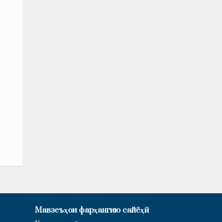
Мавзеъҳои фарҳангию сайёҳӣ