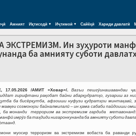
иҷӣ
Амният
Иқтисодӣ
Иҷтимоӣ
Сайёҳӣ
Хариди давлатӣ
А ЭКСТРЕМИЗМ. Ин зуҳуроти ман
унанда ба амнияту суботи давлат
 17.05.2026 /АМИТ «Ховар»/.
Вазъи пешг
ӯ
инашавандаи
ҷ
а
шиддат гирифтани ра
қ
об
ат байни абар
қ
удрат
ҳ
о
,
гузариш
аз
н
и
қ
утба
ба
бис
ёр
қ
утба
, афзоиши нуфузи
қ
удрат
ҳ
ои
минта
қ
ав
ӣ
, 
 мав
қ
еи
созмон
ҳ
ои
байналмилал
ӣ – ин ҳама
сабаби пайдоиши оми
, ба монанди
терроризм
ва
экстремизм
гардида метавонанд
 манфӣ имр
ӯ
з
ба
та
ҳ
диди
нигаронкун
анда ба амнияту суботи давл
фтаанд.
мони муосир терроризм ва экстремизм вобаста ба раванди р