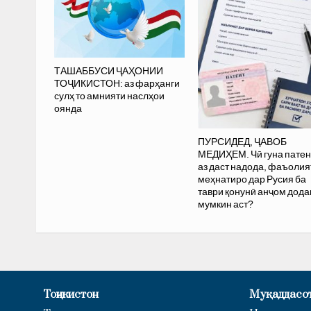
ТАШАББУСИ ҶАҲОНИИ
ТОҶИКИСТОН: аз фарҳанги
сулҳ то амнияти наслҳои
оянда
ПУРСИДЕД, ҶАВОБ
МЕДИҲЕМ. Чӣ гуна патен
аз даст надода, фаъолия
меҳнатиро дар Русия ба
таври қонунӣ анҷом дода
мумкин аст?
Тоҷикистон
Муқаддасо