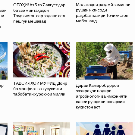
Малакаҳои рақамӣ заминаи
ОГОҲӢ! Аз 5 то 7 август дар
рушди иқтисоди
маи
баъзе минтақаҳои
рақобатпазири Тоҷикистон
ни
Тоҷикистон сар задани сел
мебошанд
пешгӯӣ мешавад
р
ТАВСИЯҲОИ МУФИД. Доир
ар
Дараи Камароб дорои
ба манфиат ва хусусияти
захираҳои нодири
табобатии хӯрокҳои миллӣ
агробиологӣ ва имконияти
васеи рушди кишоварзии
кӯҳистон аст