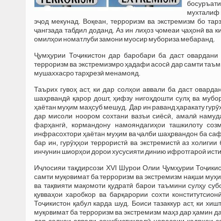
босуръат
мухталиф 
эҷод мекунад. Воқеан, терроризм ва экстремизм бо тар
ҷангзада табдил доданд. Аз ин лиҳоз ҷомеаи ҷаҳонӣ ва к
омилҳои номатлуби замони муосир мубориза мебаранд.
Ҷумҳурии Тоҷикистон дар баробари ба даст овардани
терроризм ва экстремизмро ҳадафи асосӣ дар самти таъми
мушаххасро тарҳрезӣ менамояд.
Таърих гувоҳ аст, ки дар солҳои аввали ба даст овард
шаҳрвандӣ қарор дошт, ҳифзу нигоҳдошти сулҳ ва мубор
ҳаётан муҳим маҳсуб мешуд. Дар ин раванд ҳаракату гур
дар мисоли ноором сохтани вазъи сиёсӣ, амалӣ намуд
фарҳангӣ, кормандону намояндагиҳои ташкилоту созм
инфрасохтори ҳаётан муҳим ва ҷалби шаҳрвандон ба саф
бар ин, гурӯҳҳои террористӣ ва экстремистӣ аз холигии
инчунин шиорҳои дорои хусусияти динию ифротгароӣ исти
Иҷлосияи тақдирсози XVI Шурои Олии Ҷумҳурии Тоҷикист
самти муқовимат ба терроризм ва экстремизм нақши муҳи
ва тақвияти мақомоти қудратӣ барои таъмини сулҳу субо
қувваҳои харобкор ва барқарории сохти конститутсио
Тоҷикистон қабул карда шуд. Боиси тазаккур аст, ки хи
муқовимат ба терроризм ва экстремизм маҳз дар ҳамин да
дар солҳои аввали соҳибистиқлолӣ норасоии кадрҳои с