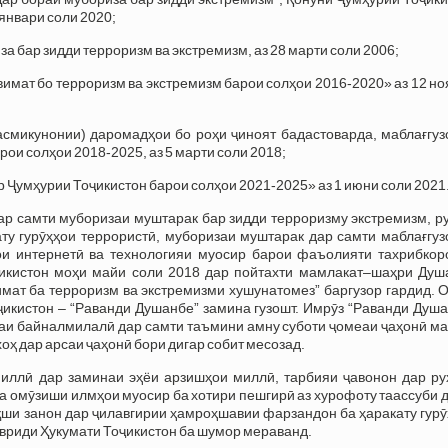
 январи соли 2020;
 бар зидди терроризм ва экстремизм, аз 28 марти соли 2006;
имат бо терроризм ва экстремизм барои солҳои 2016-2020» аз 12 н
смикунонии) даромадҳои бо роҳи ҷиноят бадастоварда, маблағгуз
рои солҳои 2018-2025, аз 5 марти соли 2018;
 Ҷумҳурии Тоҷикистон барои солҳои 2021-2025» аз 1 июни соли 2021
ар самти муборизаи муштарак бар зидди терроризму экстремизм, р
ту гурӯҳҳои террористӣ, муборизаи муштарак дар самти маблағгуз
и интернетӣ ва технологияи муосир барои фаъолияти тахрибкор
ҷикистон моҳи майи соли 2018 дар пойтахти мамлакат–шаҳри Душ
ат ба терроризм ва экстремизми хушунатомез” баргузор гардид. О
икистон – “Раванди Душанбе” замина гузошт. Имрӯз “Раванди Душа
аи байналмилалӣ дар самти таъмини амну суботи ҷомеаи ҷаҳонӣ ма
оҳ дар арсаи ҷаҳонӣ бори дигар собит месозад.
 миллӣ дар заминаи эҳёи арзишҳои миллӣ, тарбияи ҷавонон дар ру
ба омӯзиши илмҳои муосир ба хотири пешгирӣ аз хурофоту таассуби 
ши занон дар ҷилавгирии ҳамроҳшавии фарзандон ба ҳаракату гурӯ
авриди Ҳукумати Тоҷикистон ба шумор мераванд.