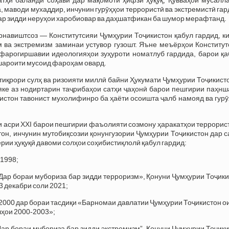
а, маводи мухаддир, инчунин гурӯҳҳои террористӣ ва экстремистӣ га
 бар зидди неруҳои харобиовар ва даҳшатфикан ба шумор мерафтанд.
рнавиштсоз — Конститутсияи Ҷумҳурии Тоҷикистон қабул гардид, к
м ва экстремизм заминаи устувор гузошт. Яъне меъёрҳои Конститу
 фарогиршавии идеологияҳои зуҳуроти номатлуб гардида, барои қа
 шароити мусоид фароҳам овард.
тиқрори сулҳ ва ризоияти миллӣ байни Ҳукумати Ҷумҳурии Тоҷикист
ке аз нодиртарин таҷрибаҳои сатҳи ҷаҳонӣ барои пешгирии паҳнш
истон тавонист мухолифинро ба ҳаёти осоишта ҷалб намояд ва гур
ои асри XXI барои пешгирии фаъолияти созмону ҳаракатҳои террорис
он, инчунин мутобиқсозии қонунгузории Ҷумҳурии Тоҷикистон дар 
рии ҳуқуқӣ давоми солҳои соҳибистиқлолӣ қабул гардид:
 1998;
Дар бораи мубориза бар зидди терроризм», Қонуни Ҷумҳурии Тоҷик
3 декабри соли 2021;
2000 дар бораи тасдиқи «Барномаи давлатии Ҷумҳурии Тоҷикистон о
лҳои 2000-2003»;
Дар бораи мубориза бар зидди экстремизм”, Қонуни Ҷумҳурии Тоҷик