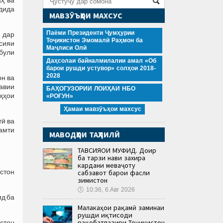
рдида
МАВЗӮЪҲОИ МАХСУС
Паёми Президенти Ҷумҳурии
и дар
Тоҷикистон Эмомалӣ Раҳмон ба
тсияи
Маҷлиси Олӣ
були
Даҳсолаи байналмилалии амал «Об
барои рушди устувор» солҳои 2018-
2028
он ва
авии
БАҲОГУЗОРИИ ЛОИҲАИ НБО
ӯҳҳои
«РОҒУН»
Ҳамаи мавзӯъҳои махсус
тӣ ва
самти
МАВОДҲОИ ТАҲЛИЛӢ
ТАВСИЯҲОИ МУФИД. Доир
ба тарзи нави захира
кардани меваҷоту
истон
сабзавот барои фасли
зимистон
🕔
10:36, 6.Авг 2026
ид ба
Малакаҳои рақамӣ заминаи
рушди иқтисоди
рақобатпазири Тоҷикистон
истон