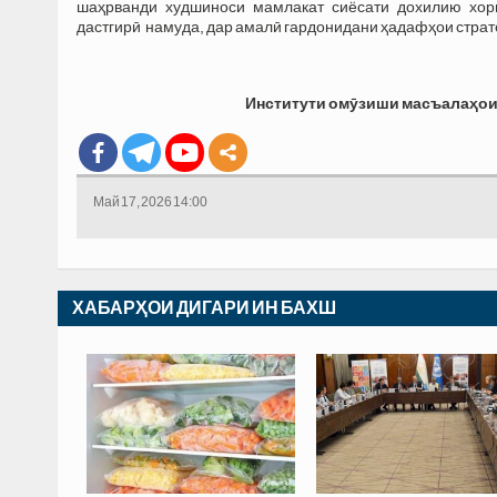
шаҳрванди худшиноси мамлакат сиёсати дохилию хор
дастгирӣ намуда, дар амалӣ гардонидани ҳадафҳои страте
Институти
ом
ӯ
зиши
масъала
ҳ
о
Май 17, 2026 14:00
ХАБАРҲОИ ДИГАРИ ИН БАХШ