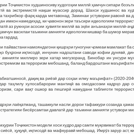
рии Тоҷикистон худшиносиву худогоҳии миллӣ ҳамчун сипари боэът
тӣ ва экстремистӣ нақши муассир дорад. Шахси худшинос ва худ
а тахрибкор фарқ карда метавонад. Заминаи устувории равонӣ ва 
ан имкон намедиҳад, ки ҷавонон зери таъсири идеологияи террорис
латӣ аз рукнҳои асосии ҳувияти миллӣ ва эҳёи анъанаҳои миллӣ-аҷ
и ҳамчун василаи таъмини амнияти идеологии кишвар ба шумор мера
а гардад.
ии пайвастани намояндагони қишрҳои гуногуни ҷомеаи мамлакат ба
ҳо буҳрони иқтисодӣ, инчунин надоштани саводи кофии дунявӣ, ди
т амнияти миллиро зери хатар мегузоранд. Бинобар ин унсури му
и экстремизм ва терроризм мебошанд, баланд бардоштани маърифат
биатшиносӣ, дақиқ ва риёзӣ дар соҳаи илму маърифат» (2020-2040
ар таҳлилу хулосабарории мантиқӣ ва омодасозии кадрҳо дар с
оризм, сари вақт ошкор ва пешгирӣ намудани таблиғоти террорист
адрҳои лаёқатманд, ташаккули насли дорои тафаккури созанда ҳам
 стратегияи бисёрсамтаи давлатӣ дар таъмини амнияти устувори м
мҳурии Тоҷикистон модели хоси худро дар самти муқовимат ба терр
сиёсӣ, ҳуқуқӣ, иқтисодӣ ва мафкуравӣ мебошад. Имрӯз зарур аст, к