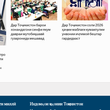
Дар Тоҷикистон барои
Дар Тоҷикистон соли 2026
хонандагони синфи якум
ҳаҷми маблағи кумакпулии
давраи мутобиқшавӣ
унвонии иҷтимоӣ бештар
гузаронида мешавад
гардидааст
тро
ти
н
ти миллӣ
Иқдомҳои ҷаҳонии Тоҷикистон