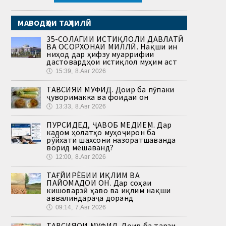
МАВОДҲОИ ТАҲЛИЛӢ
35-СОЛАГИИ ИСТИҚЛОЛИ ДАВЛАТӢ
ВА ОСОРХОНАИ МИЛЛӢ. Нақши ин
ниҳод дар ҳифзу муаррифии
дастовардҳои истиқлол муҳим аст
🕔
15:39, 8.Авг 2026
ТАВСИЯИ МУФИД. Доир ба пӯпаки
ҷуворимакка ва фоидаи он
🕔
13:33, 8.Авг 2026
ПУРСИДЕД, ҶАВОБ МЕДИҲЕМ. Дар
кадом ҳолатҳо муҳоҷирон ба
рӯйхати шахсони назоратшаванда
ворид мешаванд?
🕔
12:00, 8.Авг 2026
ТАҒЙИРЁБИИ ИҚЛИМ ВА
ПАЙОМАДҲОИ ОН. Дар соҳаи
кишоварзӣ ҳаво ва иқлим нақши
аввалиндараҷа доранд
🕔
09:14, 7.Авг 2026
ТАВСИЯҲОИ МУФИД. Доир ба тарзи