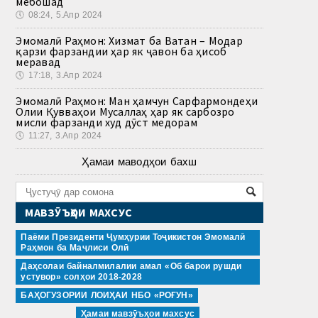
мебошад
🕔
08:24, 5.Апр 2024
Эмомалӣ Раҳмон: Хизмат ба Ватан – Модар
қарзи фарзандии ҳар як ҷавон ба ҳисоб
меравад
🕔
17:18, 3.Апр 2024
Эмомалӣ Раҳмон: Ман ҳамчун Сарфармондеҳи
Олии Қувваҳои Мусаллаҳ ҳар як сарбозро
мисли фарзанди худ дӯст медорам
🕔
11:27, 3.Апр 2024
Ҳамаи маводҳои бахш
МАВЗӮЪҲОИ МАХСУС
Паёми Президенти Ҷумҳурии Тоҷикистон Эмомалӣ
Раҳмон ба Маҷлиси Олӣ
Даҳсолаи байналмилалии амал «Об барои рушди
устувор» солҳои 2018-2028
БАҲОГУЗОРИИ ЛОИҲАИ НБО «РОҒУН»
Ҳамаи мавзӯъҳои махсус