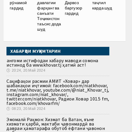
рӯнамоӣ
давлатии
Дарвоз
таҷлил
гардид
фарҳанг ва
баргузор
карда шуд
санъати
гардид
Тоҷикистон
таъсис дода
шуд
ХАБАРҲОИ МУҲИМТАРИН
Ҳангоми истифодаи хабару маводи сомона
истинод ба www.khovar.tj ҳатмӣ аст!
🕔
20:24, 20.Май 2024
Саҳифаҳои расмии АМИТ «Ховар» дар
шабакаҳои иҷтимоӣ: facebook.com/niatkhovar,
t.me/niatkhovar, youtube.com/@niat_Khovar_tj,
instagram.com/niat_khovar/,
twitter.com/niatkhovar, Радиои Ховар 101.5 fm,
facebook.com/khovarfm/
🕔
08:23, 20.Май 2024
Эмомалӣ Раҳмон: Хизмат ба Ватан, яъне
хизмати ҳарбӣ, мактаби ҷавонмардӣ ва
давраи ҳаматарафа обутоб ёфтани ҷавонон