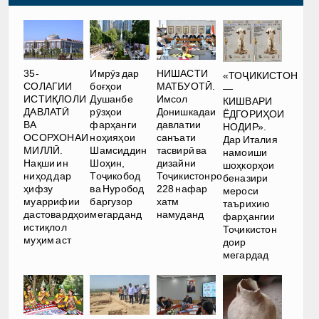
35-
Имрӯз дар
НИШАСТИ
«ТОҶИКИСТОН
СОЛАГИИ
боғҳои
МАТБУОТӢ.
—
ИСТИҚЛОЛИ
Душанбе
Имсол
КИШВАРИ
ДАВЛАТӢ
рӯзҳои
Донишкадаи
ЁДГОРИҲОИ
ВА
фарҳанги
давлатии
НОДИР».
ОСОРХОНАИ
ноҳияҳои
санъати
Дар Италия
МИЛЛӢ.
Шамсиддин
тасвирӣ ва
намоиши
Нақши ин
Шоҳин,
дизайни
шоҳкорҳои
ниҳод дар
Тоҷикобод
Тоҷикистонро
беназири
ҳифзу
ва Нуробод
228 нафар
мероси
муаррифии
баргузор
хатм
таърихию
дастовардҳои
мегарданд
намуданд
фарҳангии
истиқлол
Тоҷикистон
муҳим аст
доир
мегардад