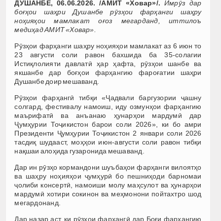
ДУШАНБЕ, 06.06.2026. /АМИТ «Ховар»/.
Имрӯз дар
боғҳои шаҳри Душанбе рӯзҳои фарҳанги шаҳру
ноҳияҳои мамлакат оғоз мегарданд, иттилоъ
медиҳад АМИТ «Ховар».
Рӯзҳои фарҳанги шаҳру ноҳияҳои мамлакат аз 6 июн то
23 августи соли равон бахшида ба 35-солагии
Истиқлолияти давлатӣ ҳар ҳафта, рӯзҳои шанбе ва
якшанбе дар боғҳои фарҳангию фароғатии шаҳри
Душанбе доир мешаванд.
Рӯзҳои фарҳангӣ тибқи «Ҷадвали баргузории ҷашну
солгард, фестивалу намоиш, иду озмунҳои фарҳангию
маърифатӣ ва анъанаю ҳунарҳои мардумӣ дар
Ҷумҳурии Тоҷикистон барои соли 2026», ки бо амри
Президенти Ҷумҳурии Тоҷикистон 2 январи соли 2026
тасдиқ шудааст, моҳҳои июн-августи соли равон тибқи
нақшаи алоҳида гузаронида мешаванд.
Дар ин рӯзҳо кормандони шуъбаҳои фарҳанги вилоятҳо
ва шаҳру ноҳияҳои ҷумҳурӣ бо пешниҳоди барномаи
ҷолиби консертӣ, намоиши молу маҳсулот ва ҳунарҳои
мардумӣ хотири сокинон ва меҳмонони пойтахтро шод
мегардонанд.
Дар назар аст, ки рӯзҳои фарҳангӣ дар Боғи фарҳангию