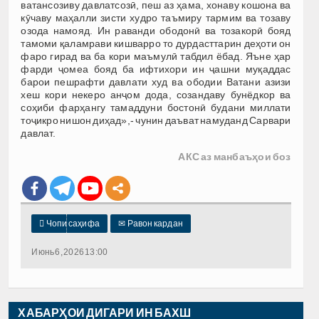
ватансозиву давлатсозӣ, пеш аз ҳама, хонаву кошона ва
кӯчаву маҳалли зисти худро таъмиру тармим ва тозаву
озода намояд. Ин раванди ободонӣ ва тозакорӣ бояд
тамоми қаламрави кишварро то дурдасттарин деҳоти он
фаро гирад ва ба кори маъмулӣ табдил ёбад. Яъне ҳар
фарди ҷомеа бояд ба ифтихори ин ҷашни муқаддас
барои пешрафти давлати худ ва ободии Ватани азизи
хеш кори некеро анҷом дода, созандаву бунёдкор ва
соҳиби фарҳангу тамаддуни бостонӣ будани миллати
тоҷикро нишон диҳад»,- чунин даъват намуданд Сарвари
давлат.
АКС аз манбаъҳои боз

Чопи саҳифа
✉
Равон кардан
Июнь 6, 2026 13:00
ХАБАРҲОИ ДИГАРИ ИН БАХШ