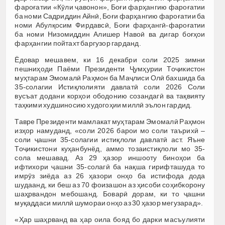
фароғатии «Кӯли ҷавонон», Боғи фарҳангию фароғатии
ба номи Садриддин Айнӣ, Боғи фарҳангию фароғатии ба
номи Абулқосим Фирдавсӣ, Боғи фарҳангӣ-фароғатии
ба номи Низомиддин Алишер Навоӣ ва дигар боғҳои
фарҳангии пойтахт баргузор гарданд.
Ёдовар мешавем, ки 16 декабри соли 2025 зимни
пешниҳоди Паёми Президенти Ҷумҳурии Тоҷикистон
муҳтарам Эмомалӣ Раҳмон ба Маҷлиси Олӣ бахшида ба
35-солагии Истиқлолияти давлатӣ соли 2026 Соли
вусъат додани корҳои ободонию созандагӣ ва тақвияту
таҳкими худшиносию худогоҳии миллӣ эълон гардид.
Тавре Президенти мамлакат муҳтарам Эмомалӣ Раҳмон
изҳор намуданд, «соли 2026 барои мо соли таърихӣ –
соли ҷашни 35-солагии истиқлоли давлатӣ аст. Яъне
Тоҷикистони куҳанбунёд, аммо тозаистиқлоли мо 35-
сола мешавад. Аз 29 ҳазор иншооту биноҳои ба
ифтихори ҷашни 35-солагӣ ба нақша гирифташуда то
имрӯз зиёда аз 26 ҳазори онҳо ба истифода дода
шудаанд, ки беш аз 70 фоизашон аз ҳисоби соҳибкорону
шаҳрвандон мебошанд. Боварӣ дорам, ки то ҷашни
муқаддаси миллӣ шумораи онҳо аз 30 ҳазор мегузарад».
«Ҳар шаҳрванд ва ҳар оила бояд бо дарки масъулияти