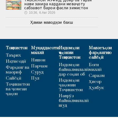
нави захира кардани меваҷоту
сабзавот барои фасли зимистон
🕔
10:36, 6.Авг 2026
Ҳамаи маводҳои бахш
Тоҷикистон
Муқаддасоти
Иқдомҳои
Мавзеъҳои
миллӣ
ҷаҳонии
фарҳангию
Таърих
Тоҷикистон
сайёҳӣ
Нишон
Иқтисодӣ
Иқдомҳои
Боғи
Парчам
Фарҳанг ва
байналмилалӣ
миллӣ
маориф
Суруд
дар соҳаи об
Саразм
Сайёҳӣ
Пул
Иқдомҳои
Ҳисор
Тоҷикистон
ҷаҳонии
Ҳулбук
ва ҷомеаи
Тоҷикистон
ҷаҳон
Наврӯз
байналмилалӣ
шуд