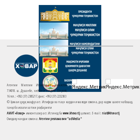
Агентии Миллии Иттилоотии Тоҷикистон
734018. ш. Душанбе, хиёбони Саъдии Шерозӣ,
16 тел.: +992 (37) 2385217, факс: +992 (37) 2232383
© Ҳамаи ҳуқуқ маҳфуз аст. Истифода ва паҳн кардани маводи сомона, дар кадом шакле набошад,
танҳо бо иҷозати хаттии роҳбарияти
АМИТ «Ховар»
имконпазир аст. Истинод ба
www.khovar.tj
ҳатмист. E-mail:
niat@khovar.tj
Омодакунандаи сомона:
Агентии рекламавии "adMedia"