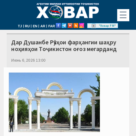
☰
|
|
|
|
"Ховар FM"
TJ
RU
EN
AR
FAR
Дар Душанбе Рӯзҳои фарҳангии шаҳру
ноҳияҳои Тоҷикистон оғоз мегарданд
Июнь 6, 2026 13:00