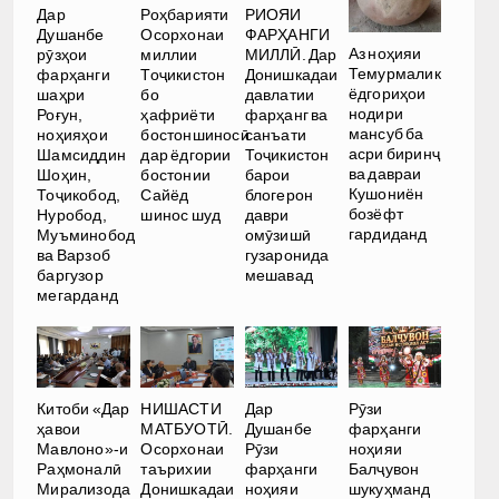
Дар
Роҳбарияти
РИОЯИ
Душанбе
Осорхонаи
ФАРҲАНГИ
Аз ноҳияи
рӯзҳои
миллии
МИЛЛӢ. Дар
Темурмалик
фарҳанги
Тоҷикистон
Донишкадаи
ёдгориҳои
шаҳри
бо
давлатии
нодири
Роғун,
ҳафриёти
фарҳанг ва
мансуб ба
ноҳияҳои
бостоншиносӣ
санъати
асри биринҷ
Шамсиддин
дар ёдгории
Тоҷикистон
ва давраи
Шоҳин,
бостонии
барои
Кушониён
Тоҷикобод,
Сайёд
блогерон
бозёфт
Нуробод,
шинос шуд
даври
гардиданд
Муъминобод
омӯзишӣ
ва Варзоб
гузаронида
баргузор
мешавад
мегарданд
Китоби «Дар
НИШАСТИ
Дар
Рӯзи
ҳавои
МАТБУОТӢ.
Душанбе
фарҳанги
Мавлоно»-и
Осорхонаи
Рӯзи
ноҳияи
Раҳмоналӣ
таърихии
фарҳанги
Балҷувон
Мирализода
Донишкадаи
ноҳияи
шукуҳманд