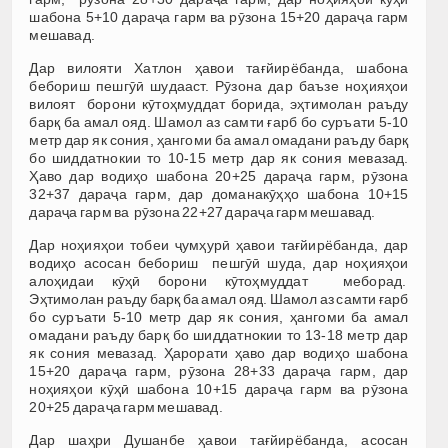
шабона 5+10 дараҷа гарм ва рӯзона 15+20 дараҷа гарм
мешавад.
Дар вилояти Хатлон ҳавои тағйирёбанда, шабона
бебориш пешгӯӣ шудааст. Рӯзона дар баъзе ноҳияҳои
вилоят борони кӯтоҳмуддат борида, эҳтимолан раъду
барқ ба амал ояд. Шамол аз самти ғарб бо суръати 5-10
метр дар як сония, ҳангоми ба амал омадани раъду барқ
бо шиддатнокии то 10-15 метр дар як сония мевазад.
Ҳаво дар водиҳо шабона 20+25 дараҷа гарм, рӯзона
32+37 дараҷа гарм, дар доманакӯҳҳо шабона 10+15
дараҷа гарм ва рӯзона 22+27 дараҷа гарм мешавад.
Дар ноҳияҳои тобеи ҷумҳурӣ ҳавои тағйирёбанда, дар
водиҳо асосан бебориш пешгӯӣ шуда, дар ноҳияҳои
алоҳидаи кӯҳӣ борони кӯтоҳмуддат меборад.
Эҳтимолан раъду барқ ба амал ояд. Шамол аз самти ғарб
бо суръати 5-10 метр дар як сония, ҳангоми ба амал
омадани раъду барқ бо шиддатнокии то 13-18 метр дар
як сония мевазад. Ҳарорати ҳаво дар водиҳо шабона
15+20 дараҷа гарм, рӯзона 28+33 дараҷа гарм, дар
ноҳияҳои кӯҳӣ шабона 10+15 дараҷа гарм ва рӯзона
20+25 дараҷа гарм мешавад.
Дар шаҳри Душанбе ҳавои тағйирёбанда, асосан