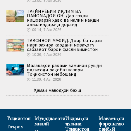
🕔
12:00, 8.Авг 2026
ТАҒЙИРЁБИИ ИҚЛИМ ВА
ПАЙОМАДҲОИ ОН. Дар соҳаи
кишоварзӣ ҳаво ва иқлим нақши
аввалиндараҷа доранд
🕔
09:14, 7.Авг 2026
ТАВСИЯҲОИ МУФИД. Доир ба тарзи
нави захира кардани меваҷоту
сабзавот барои фасли зимистон
🕔
10:36, 6.Авг 2026
Малакаҳои рақамӣ заминаи рушди
иқтисоди рақобатпазири
Тоҷикистон мебошанд
🕔
11:30, 4.Авг 2026
Ҳамаи маводҳои бахш
Тоҷикистон
Муқаддасоти
Иқдомҳои
Мавзеъҳои
миллӣ
ҷаҳонии
фарҳангию
Таърих
Тоҷикистон
сайёҳӣ