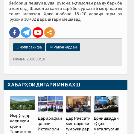
бебориш пешгӯӣ шуда, рӯзона эҳтимолан раъду барқ ба
амал ояд. Шамол аз самти ғарб бо суръати 5 метр дар як
сония мевазад. Ҳаво шабона 18+20 дараҷа гарм ва
рӯзона 30+32 дараҷа гарм мешавад.

Чопи саҳифа
✉
Равон кардан
Июнь 6, 2026 08:10
ХАБАРҲОИ ДИГАРИ ИН БАХШ
Имрӯз дар
Дар арафаи
Дар Раёсати
Донишкадаи
ноҳияҳои
ҷашни
минтақавии
кӯҳию
кӯҳии
Истиқлоли
гумрукӣ дар
металлургии
Тоҷикистон