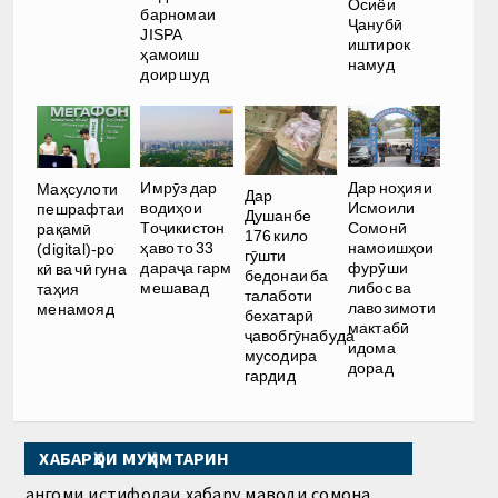
Осиёи
барномаи
Ҷанубӣ
JISPA
иштирок
ҳамоиш
намуд
доир шуд
Имрӯз дар
Дар ноҳияи
Маҳсулоти
Дар
водиҳои
Исмоили
пешрафтаи
Душанбе
Тоҷикистон
Сомонӣ
рақамӣ
176 кило
ҳаво то 33
намоишҳои
(digital)-ро
гӯшти
дараҷа гарм
фурӯши
кӣ ва чӣ гуна
бедонаи ба
мешавад
либос ва
таҳия
талаботи
лавозимоти
менамояд
бехатарӣ
мактабӣ
ҷавобгӯнабуда
идома
мусодира
дорад
гардид
ХАБАРҲОИ МУҲИМТАРИН
Ҳангоми истифодаи хабару маводи сомона