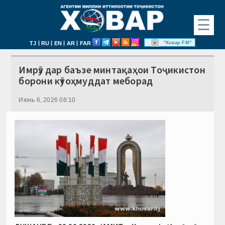
☰
|
|
|
|
"Ховар FM"
TJ
RU
EN
AR
FAR
Имрӯз дар баъзе минтақаҳои Тоҷикистон
борони кӯтоҳмуддат меборад
Июнь 6, 2026 08:10