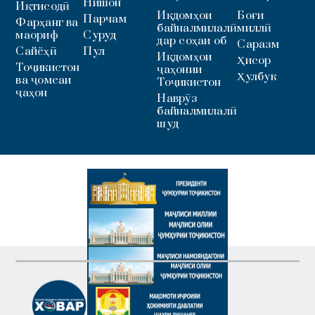
Нишон
Иқтисодӣ
Иқдомҳои
Боғи
Парчам
Фарҳанг ва
байналмилалӣ
миллӣ
маориф
Суруд
дар соҳаи об
Саразм
Сайёҳӣ
Пул
Иқдомҳои
Ҳисор
Тоҷикистон
ҷаҳонии
Ҳулбук
ва ҷомеаи
Тоҷикистон
ҷаҳон
Наврӯз
байналмилалӣ
шуд