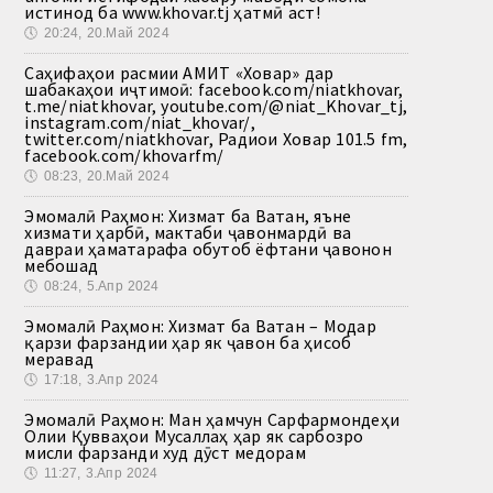
истинод ба www.khovar.tj ҳатмӣ аст!
🕔
20:24, 20.Май 2024
Саҳифаҳои расмии АМИТ «Ховар» дар
шабакаҳои иҷтимоӣ: facebook.com/niatkhovar,
t.me/niatkhovar, youtube.com/@niat_Khovar_tj,
instagram.com/niat_khovar/,
twitter.com/niatkhovar, Радиои Ховар 101.5 fm,
facebook.com/khovarfm/
🕔
08:23, 20.Май 2024
Эмомалӣ Раҳмон: Хизмат ба Ватан, яъне
хизмати ҳарбӣ, мактаби ҷавонмардӣ ва
давраи ҳаматарафа обутоб ёфтани ҷавонон
мебошад
🕔
08:24, 5.Апр 2024
Эмомалӣ Раҳмон: Хизмат ба Ватан – Модар
қарзи фарзандии ҳар як ҷавон ба ҳисоб
меравад
🕔
17:18, 3.Апр 2024
Эмомалӣ Раҳмон: Ман ҳамчун Сарфармондеҳи
Олии Қувваҳои Мусаллаҳ ҳар як сарбозро
мисли фарзанди худ дӯст медорам
🕔
11:27, 3.Апр 2024