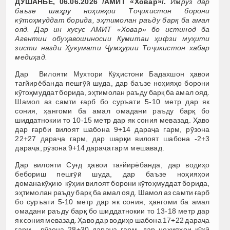
ДУШАНБЕ, 06.06.2026 /АМИТ «Ховар»/.
Имрӯз дар
баъзе шаҳру ноҳияҳои Тоҷикистон борони
кӯтоҳмуддат борида, эҳтимолан раъду барқ ба амал
ояд. Дар ин хусус АМИТ «Ховар» бо истинод ба
Агентии обуҳавошиносии Кумитаи ҳифзи муҳити
зисти назди Ҳукумати Ҷумҳурии Тоҷикистон хабар
медиҳад.
Дар Вилояти Мухтори Кӯҳистони Бадахшон ҳавои
тағйирёбанда пешгӯӣ шуда, дар баъзе ноҳияҳо борони
кӯтоҳмуддат борида, эҳтимолан раъду барқ ба амал ояд.
Шамол аз самти ғарб бо суръати 5-10 метр дар як
сония, ҳангоми ба амал омадани раъду барқ бо
шиддатнокии то 10-15 метр дар як сония мевазад. Ҳаво
дар ғарби вилоят шабона 9+14 дараҷа гарм, рӯзона
22+27 дараҷа гарм, дар шарқи вилоят шабона -2+3
дараҷа, рӯзона 9+14 дараҷа гарм мешавад.
Дар вилояти Суғд ҳавои тағйирёбанда, дар водиҳо
бебориш пешгӯӣ шуда, дар баъзе ноҳияҳои
доманакӯҳию кӯҳии вилоят борони кӯтоҳмуддат борида,
эҳтимолан раъду барқ ба амал ояд. Шамол аз самти ғарб
бо суръати 5-10 метр дар як сония, ҳангоми ба амал
омадани раъду барқ бо шиддатнокии то 13-18 метр дар
як сония мевазад. Ҳаво дар водиҳо шабона 17+22 дараҷа
гарм, рӯзона 28+30 дараҷа гарм, дар ноҳияҳои кӯҳӣ