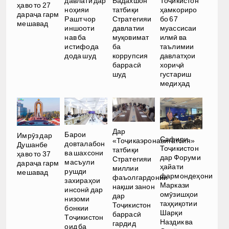
давлатӣ дар
Бадахшон
Тоҷикистон
ҳаво то 27
ноҳияи
татбиқи
ҳамкориро
дараҷа гарм
Рашт чор
Стратегияи
бо 67
мешавад
иншооти
давлатии
муассисаи
нав ба
муқовимат
илмӣ ва
истифода
ба
таълимии
дода шуд
коррупсия
давлатҳои
баррасӣ
хориҷӣ
шуд
густариш
медиҳад
Дар
Барои
Имрӯз дар
Сафири
«Тоҷикаэронавигатсия»
довталабон
Душанбе
Тоҷикистон
татбиқи
ва шахсони
ҳаво то 37
дар Форуми
Стратегияи
масъули
дараҷа гарм
ҳайати
миллии
рушди
мешавад
фармондеҳони
фаъолгардонии
захираҳои
Маркази
нақши занон
инсонӣ дар
омӯзишҳои
дар
низоми
таҳқиқотии
Тоҷикистон
бонкии
Шарқи
баррасӣ
Тоҷикистон
Наздик ва
гардид
оид ба