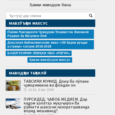
Ҳамаи маводҳои бахш
МАВЗӮЪҲОИ МАХСУС
Паёми Президенти Ҷумҳурии Тоҷикистон Эмомалӣ
Раҳмон ба Маҷлиси Олӣ
Даҳсолаи байналмилалии амал «Об барои рушди
устувор» солҳои 2018-2028
БАҲОГУЗОРИИ ЛОИҲАИ НБО «РОҒУН»
Ҳамаи мавзӯъҳои махсус
МАВОДҲОИ ТАҲЛИЛӢ
ТАВСИЯИ МУФИД. Доир ба пӯпаки
ҷуворимакка ва фоидаи он
🕔
13:33, 8.Авг 2026
ПУРСИДЕД, ҶАВОБ МЕДИҲЕМ. Дар
кадом ҳолатҳо муҳоҷирон ба
рӯйхати шахсони назоратшаванда
ворид мешаванд?