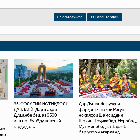

Чопи саҳифа
✉
Равон кардан
35-СОЛАГИИ ИСТИҚЛОЛИ
Дар Душанбе рӯзҳои
ДАВЛАТӢ. Дар шаҳри
фарҳанги шаҳри Роғун,
Душанбе беш аз 6500
ноҳияҳои Шамсиддин
иншоот бунёду навсозӣ
Шоҳин, Тоҷикобод, Нуробод,
гардидааст
Муъминобод ва Варзоб
хию
баргузор мегарданд
оир