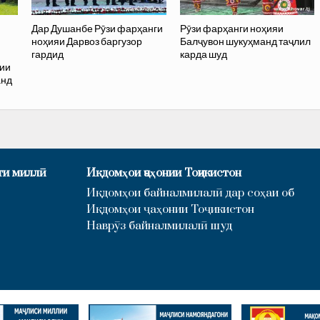
Дар Душанбе Рӯзи фарҳанги
Рӯзи фарҳанги ноҳияи
ноҳияи Дарвоз баргузор
Балҷувон шукуҳманд таҷлил
гардид
карда шуд
кии
анд
ти миллӣ
Иқдомҳои ҷаҳонии Тоҷикистон
Иқдомҳои байналмилалӣ дар соҳаи об
Иқдомҳои ҷаҳонии Тоҷикистон
Наврӯз байналмилалӣ шуд