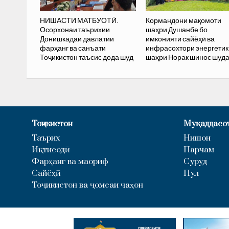
НИШАСТИ МАТБУОТӢ.
Кормандони мақомоти
Осорхонаи таърихии
шаҳри Душанбе бо
Донишкадаи давлатии
имконияти сайёҳӣ ва
фарҳанг ва санъати
инфрасохтори энергети
Тоҷикистон таъсис дода шуд
шаҳри Норак шинос шуд
Тоҷикистон
Муқаддасо
Таърих
Нишон
Иқтисодӣ
Парчам
Фарҳанг ва маориф
Суруд
Сайёҳӣ
Пул
Тоҷикистон ва ҷомеаи ҷаҳон