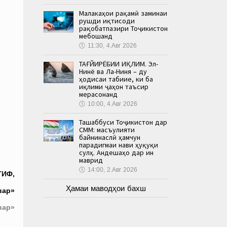
Малакаҳои рақамӣ заминаи
рушди иқтисоди
рақобатпазири Тоҷикистон
мебошанд
🕔
11:30, 4.Авг 2026
ТАҒЙИРЁБИИ ИҚЛИМ. Эл-
Нинё ва Ла-Ниня – ду
ҳодисаи табиие, ки ба
иқлими ҷаҳон таъсир
мерасонанд
🕔
10:00, 4.Авг 2026
Ташаббуси Тоҷикистон дар
СММ: масъулияти
байнинаслӣ ҳамчун
парадигмаи нави ҳуқуқи
сулҳ. Андешаҳо дар ин
маврид
🕔
14:00, 2.Авг 2026
ТИФ,
Ҳамаи маводҳои бахш
вар»
вар»