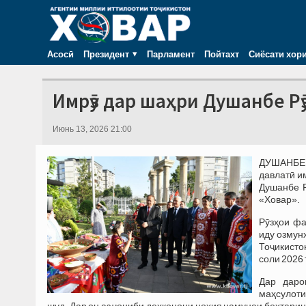
Асосӣ
Президент
Парламент
Пойтахт
Сиёсати хор
Имрӯз дар шаҳри Душанбе Рӯ
Июнь 13, 2026 21:00
ДУШАНБ
давлатӣ и
Душанбе Р
«Ховар».
Рӯзҳои фа
иду озмун
Тоҷикисто
соли 2026 
Дар даро
маҳсулоти
шуд. Дар он аз ҷониби деҳқонони ноҳия намунаи беҳтарин