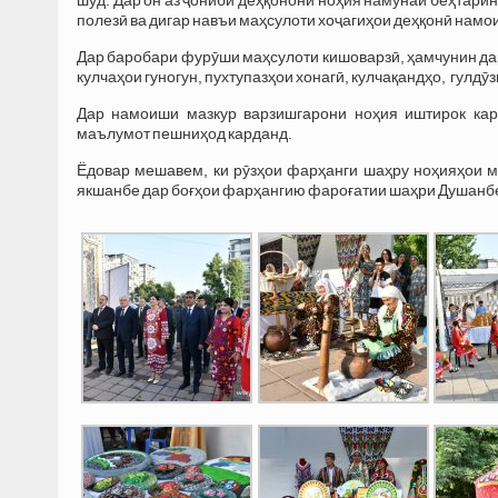
полезӣ ва дигар навъи маҳсулоти
хоҷагиҳои
деҳқонӣ
намои
Дар баробари фурӯши маҳсулоти кишоварзӣ, ҳамчунин да
кулчаҳои гуногун, пухтупазҳои хонагӣ, кулчақандҳо, гулдӯз
Дар намоиши мазкур варзишгарони ноҳия иштирок кар
маълумот пешниҳод карданд.
Ёдовар мешавем, ки рӯзҳои фарҳанги шаҳру
ноҳияҳои м
якшанбе дар боғҳои фарҳангию фароғатии шаҳри Душанб