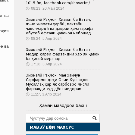
101.5 fm, facebook.com/khovarfm/
🕔
08:23, 20.Май 2024
он ва
Эмомалӣ Раҳмон: Хизмат ба Ватан,
яъне хизмати ҳарбӣ, мактаби
ҷавонмардӣ ва давраи ҳаматарафа
оҳия
обутоб ёфтани ҷавонон мебошад
🕔
08:24, 5.Апр 2024
бе ва
Эмомалӣ Раҳмон: Хизмат ба Ватан –
Модар қарзи фарзандии ҳар як ҷавон
ба ҳисоб меравад
🕔
17:18, 3.Апр 2024
Эмомалӣ Раҳмон: Ман ҳамчун
Сарфармондеҳи Олии Қувваҳои
Мусаллаҳ ҳар як сарбозро мисли
фарзанди худ дӯст медорам
🕔
11:27, 3.Апр 2024
Ҳамаи маводҳои бахш
МАВЗӮЪҲОИ МАХСУС