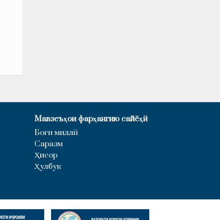
Мавзеъҳои фарҳангию сайёҳӣ
Боғи миллӣ
Саразм
Ҳисор
Ҳулбук