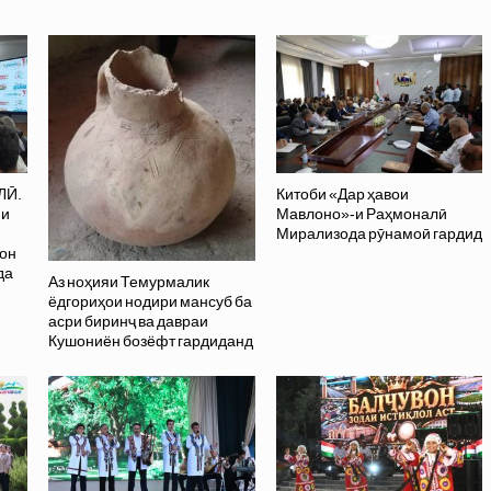
ЛӢ.
Китоби «Дар ҳавои
ии
Мавлоно»-и Раҳмоналӣ
Мирализода рӯнамоӣ гардид
рон
да
Аз ноҳияи Темурмалик
ёдгориҳои нодири мансуб ба
асри биринҷ ва давраи
Кушониён бозёфт гардиданд