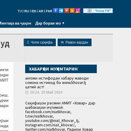
|
|
|
|
"Ховар FM"
TJ
RU
EN
AR
FAR
Минтақа ва ҷаҳон
Дар бораи мо
шуд

Чопи саҳифа
✉
Равон кардан
ХАБАРҲОИ МУҲИМТАРИН
ияти
аҳри
Ҳангоми истифодаи хабару маводи
АМИТ
сомона истинод ба www.khovar.tj
ҳатмӣ аст!
🕔
20:24, 20.Май 2024
оиш,
урии
Саҳифаҳои расмии АМИТ «Ховар» дар
нвари
шабакаҳои иҷтимоӣ:
facebook.com/niatkhovar,
t.me/niatkhovar,
youtube.com/@niat_Khovar_tj,
рӯши
instagram.com/niat_khovar/,
нида
twitter.com/niatkhovar, Радиои Ховар
авот,