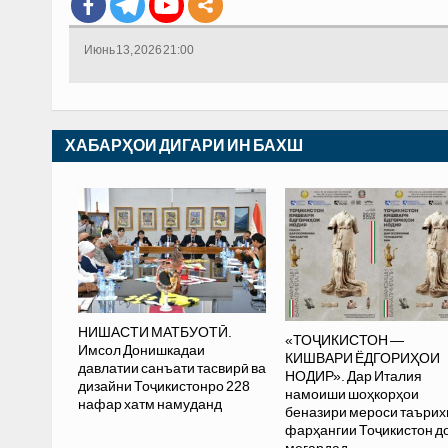
Июнь 13, 2026 21:00
ХАБАРҲОИ ДИГАРИ ИН БАХШ
НИШАСТИ МАТБУОТӢ.
«ТОҶИКИСТОН —
Имсол Донишкадаи
КИШВАРИ ЁДГОРИҲОИ
давлатии санъати тасвирӣ ва
НОДИР». Дар Италия
дизайни Тоҷикистонро 228
намоиши шоҳкорҳои
нафар хатм намуданд
беназири мероси таъри
фарҳангии Тоҷикистон д
мегардад