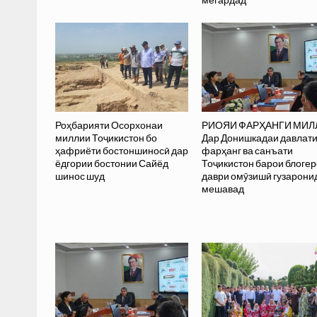
Роҳбарияти Осорхонаи
РИОЯИ ФАРҲАНГИ МИЛ
миллии Тоҷикистон бо
Дар Донишкадаи давлат
ҳафриёти бостоншиносӣ дар
фарҳанг ва санъати
ёдгории бостонии Сайёд
Тоҷикистон барои блоге
шинос шуд
даври омӯзишӣ гузарони
мешавад