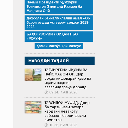
Паёми Президенти Ҷумҳурии
Тоҷикистон Эмомалӣ Раҳмон ба
Маҷлиси Олӣ
Даҳсолаи байналмилалии амал «Об
барои рушди устувор» солҳои 2018-
2028
БАҲОГУЗОРИИ ЛОИҲАИ НБО
«РОҒУН»
Ҳамаи мавзӯъҳои махсус
МАВОДҲОИ ТАҲЛИЛӢ
ТАҒЙИРЁБИИ ИҚЛИМ ВА
ПАЙОМАДҲОИ ОН. Дар
соҳаи кишоварзӣ ҳаво ва
иқлим нақши
аввалиндараҷа доранд
🕔
09:14, 7.Авг 2026
ТАВСИЯҲОИ МУФИД. Доир
ба тарзи нави захира
кардани меваҷоту
сабзавот барои фасли
зимистон
🕔
10:36, 6.Авг 2026