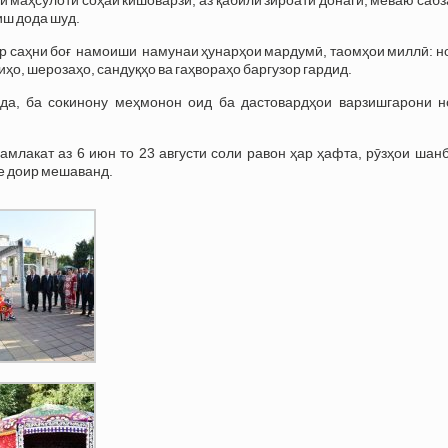
ш дода шуд.
р саҳни боғ намоиши намунаи ҳунарҳои мардумӣ, таомҳои миллӣ: н
иҳо, шерозаҳо, сандуқҳо ва гаҳвораҳо баргузор гардид.
да, ба сокинону меҳмонон оид ба дастовардҳои варзишгарони н
амлакат аз 6 июн то 23 августи соли равон ҳар ҳафта, рӯзҳои шан
е доир мешаванд.