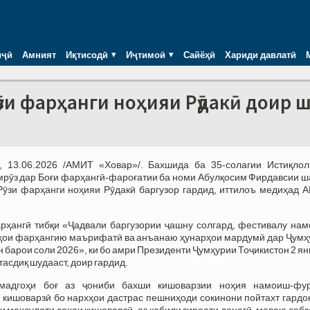
иҷӣ
Амният
Иқтисодӣ
Иҷтимоӣ
Сайёҳӣ
Хариди давлатӣ
зи фарҳанги ноҳияи Рӯдакӣ доир 
Е,
13.06.
2026 /АМИТ «Ховар»/.
Бахшида ба 35-солагии Истиқлол
мрӯз дар Боғи фарҳангӣ-фароғатии ба номи Абулқосим Фирдавсии ш
ӯзи фарҳанги ноҳияи Рӯдакӣ баргузор гардид, иттилоъ медиҳад 
рҳангӣ тибқи «Ҷадвали баргузории ҷашну солгард, фестивалу нам
ҳои фарҳангию маърифатӣ ва анъанаю ҳунарҳои мардумӣ дар Ҷумҳ
н барои соли 2026», ки бо амри Президенти Ҷумҳурии Тоҷикистон 2 я
тасдиқ шудааст, доир гардид.
мадгоҳи боғ аз ҷониби бахши кишоварзии ноҳия намоиш-фу
 кишоварзӣ
бо нархҳои дастрас пешниҳоди сокинони пойтахт гардо
и маҳсулоти соҳаи кишоварзӣ, аз қабили зироати донагӣ, меваю сабз