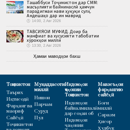
Ташаббуси Тоҷикистон дар СММ:
масъулияти байнинаслӣ ҳамчун
парадигмаи нави ҳуқуқи сулҳ.
Андешаҳо дар ин маврид
🕔
14:00, 2.Авг 2026
ТАВСИЯҲОИ МУФИД. Доир ба
манфиат ва хусусияти табобатии
хӯрокҳои миллӣ
🕔
13:30, 2.Авг 2026
Ҳамаи маводҳои бахш
Тоҷикистон
Муқаддасоти
Иқдомҳои
Мавзеъҳои
миллӣ
ҷаҳонии
фарҳангию
Таърих
Тоҷикистон
сайёҳӣ
Нишон
Иқтисодӣ
Иқдомҳои
Боғи
Парчам
Фарҳанг ва
байналмилалӣ
миллӣ
маориф
Суруд
дар соҳаи об
Саразм
Сайёҳӣ
Пул
Иқдомҳои
Ҳисор
Тоҷикистон
ҷаҳонии
Ҳулбук
ва ҷомеаи