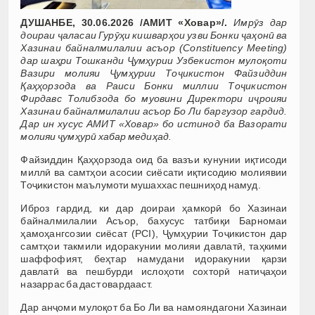
ДУШАНБЕ, 30.06.2026 /АМИТ «Ховар»/.
Имрӯз дар
доираи ҷаласаи Гурӯҳи кишварҳои узви Бонки ҷаҳонӣ ва
Хазинаи байналмилалии асъор (Constituency Meeting)
дар шаҳри Тошканди Ҷумҳурии Узбекистон мулоқоти
Вазири молияи Ҷумҳурии Тоҷикистон Файзиддин
Қаҳҳорзода ва Раиси Бонки миллии Тоҷикистон
Фирдавс Толибзода бо муовини Директори иҷроияи
Хазинаи байналмилалии асъор Бо Ли баргузор гардид.
Дар ин хусус АМИТ «Ховар» бо истинод ба Вазорати
молияи ҷумҳурӣ хабар медиҳад.
Файзиддин Қаҳҳорзода оид ба вазъи кунунии иқтисоди
миллӣ ва самтҳои асосии сиёсати иқтисодию молиявии
Тоҷикистон маълумоти мушаххас пешниҳод намуд.
Иброз гардид, ки дар доираи ҳамкорӣ бо Хазинаи
байналмилалии Асъор, бахусус татбиқи Барномаи
ҳамоҳангсозии сиёсат (PCI), Ҷумҳурии Тоҷикистон дар
самтҳои такмили идоракунии молияи давлатӣ, таҳкими
шаффофият, беҳтар намудани идоракунии қарзи
давлатӣ ва пешбурди ислоҳоти сохторӣ натиҷаҳои
назаррас ба даст овардааст.
Дар анҷоми мулоқот ба Бо Ли ва намояндагони Хазинаи