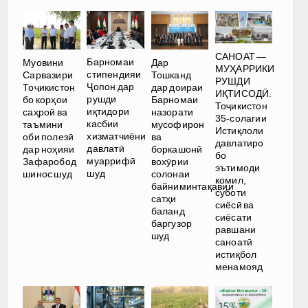
САНОАТ —
Барномаи
Муовини
Дар
МУҲАРРИКИ
стипендияи
Сарвазири
Тошканд
РУШДИ
Ҷопон дар
Тоҷикистон
дар доираи
ИҚТИСОДӢ.
рушди
бо корҳои
Барномаи
Тоҷикистон
иқтидори
саҳроӣ ва
назорати
35-солагии
касбии
таъмини
мусофирон
Истиқлоли
хизматчиёни
оби полезӣ
ва
давлатиро
давлатӣ
дар ноҳияи
боркашонӣ
бо
муаррифӣ
Зафаробод
вохӯрии
эътимоди
шуд
шинос шуд
солонаи
комил,
байниминтақавии
суботи
сатҳи
сиёсӣ ва
баланд
сиёсати
баргузор
равшани
шуд
саноатӣ
истиқбол
менамояд