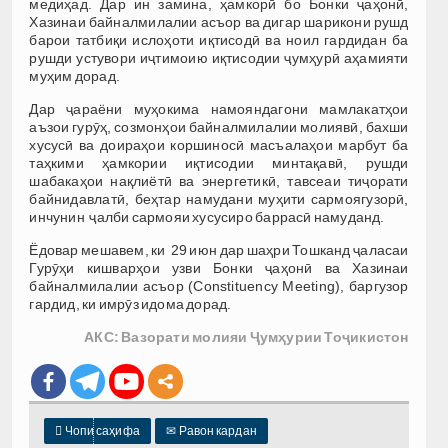
медиҳад. Дар ин замина, ҳамкорӣ бо Бонки ҷаҳонӣ,
Хазинаи байналмилалии асъор ва дигар шарикони рушд
барои татбиқи ислоҳоти иқтисодӣ ва ноил гардидан ба
рушди устувори иҷтимоию иқтисодии ҷумҳурӣ аҳамияти
муҳим дорад.
Дар ҷараёни муҳокима намояндагони мамлакатҳои
аъзои гурӯҳ, созмонҳои байналмилалии молиявӣ, бахши
хусусӣ ва доираҳои коршиносӣ масъалаҳои марбут ба
таҳкими ҳамкории иқтисодии минтақавӣ, рушди
шабакаҳои нақлиётӣ ва энергетикӣ, тавсеаи тиҷорати
байнидавлатӣ, беҳтар намудани муҳити сармоягузорӣ,
инчунин ҷалби сармояи хусусиро баррасӣ намуданд.
Ёдовар мешавем, ки 29 июн дар шаҳри Тошканд ҷаласаи
Гурӯҳи кишварҳои узви Бонки ҷаҳонӣ ва Хазинаи
байналмилалии асъор (Constituency Meeting), баргузор
гардид, ки имрӯз идома дорад.
АКС: Вазорати молияи Ҷумҳурии Тоҷикистон

Чопи саҳифа
✉
Равон кардан