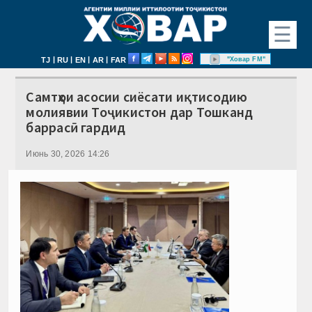
☰
|
|
|
|
"Ховар FM"
TJ
RU
EN
AR
FAR
Самтҳои асосии сиёсати иқтисодию
молиявии Тоҷикистон дар Тошканд
баррасӣ гардид
Июнь 30, 2026 14:26