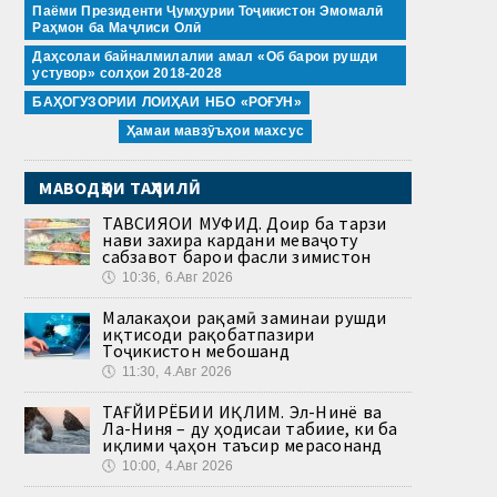
Паёми Президенти Ҷумҳурии Тоҷикистон Эмомалӣ
Раҳмон ба Маҷлиси Олӣ
Даҳсолаи байналмилалии амал «Об барои рушди
устувор» солҳои 2018-2028
БАҲОГУЗОРИИ ЛОИҲАИ НБО «РОҒУН»
Ҳамаи мавзӯъҳои махсус
МАВОДҲОИ ТАҲЛИЛӢ
ТАВСИЯҲОИ МУФИД. Доир ба тарзи
нави захира кардани меваҷоту
сабзавот барои фасли зимистон
🕔
10:36, 6.Авг 2026
Малакаҳои рақамӣ заминаи рушди
иқтисоди рақобатпазири
Тоҷикистон мебошанд
🕔
11:30, 4.Авг 2026
ТАҒЙИРЁБИИ ИҚЛИМ. Эл-Нинё ва
Ла-Ниня – ду ҳодисаи табиие, ки ба
иқлими ҷаҳон таъсир мерасонанд
🕔
10:00, 4.Авг 2026