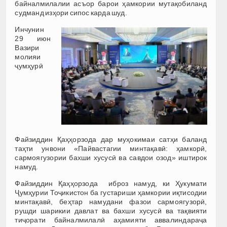
байналмилалии асъор барои ҳамкории мутақобиланд
судманд изҳори сипос карда шуд.
Инчунин
29 июн
Вазири
молияи
ҷумҳурӣ
Файзиддин Қаҳҳорзода дар муҳокимаи сатҳи баланд
таҳти унвони «Пайвастагии минтақавӣ: ҳамкорӣ,
сармоягузории бахши хусусӣ ва савдои озод» иштирок
намуд.
Файзиддин Қаҳҳорзода иброз намуд, ки Ҳукумати
Ҷумҳурии Тоҷикистон ба густариши ҳамкории иқтисодии
минтақавӣ, беҳтар намудани фазои сармоягузорӣ,
рушди шарикии давлат ва бахши хусусӣ ва тақвияти
тиҷорати байналмилалӣ аҳамияти аввалиндараҷа