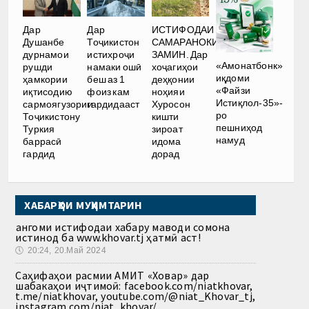
Дар
Дар
ИСТИФОДАИ
Душанбе
Тоҷикистон
САМАРАНОКИ
дурнамои
истихроҷи
ЗАМИН. Дар
«Амонатбонк»
рушди
намаки ошӣ
хоҷагиҳои
иқдоми
ҳамкории
беш аз 1
деҳқонии
«Файзи
иқтисодию
фоиз кам
ноҳияи
Истиқлол-35»-
сармоягузории
гардидааст
Хуросон
ро
Тоҷикистону
кишти
пешниҳод
Туркия
зироат
намуд
баррасӣ
идома
гардид
дорад
ХАБАРҲОИ МУҲИМТАРИН
Ҳангоми истифодаи хабару маводи сомона
истинод ба www.khovar.tj ҳатмӣ аст!
🕔
20:24, 20.Май 2024
Саҳифаҳои расмии АМИТ «Ховар» дар
шабакаҳои иҷтимоӣ: facebook.com/niatkhovar,
t.me/niatkhovar, youtube.com/@niat_Khovar_tj,
instagram.com/niat_khovar/,