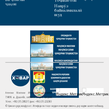
Тоҷикистон
ҷаҳон
Наврӯз
байналмилалӣ
шуд
Агентии Миллии Иттилоотии Тоҷикистон
734018. ш. Душанбе, хиёбони Саъдии Шерозӣ,
16 тел.: +992 (37) 2385217, факс: +992 (37) 2232383
© Ҳамаи ҳуқуқ маҳфуз аст. Истифода ва паҳн кардани маводи сомона, дар кадом шакле набошад,