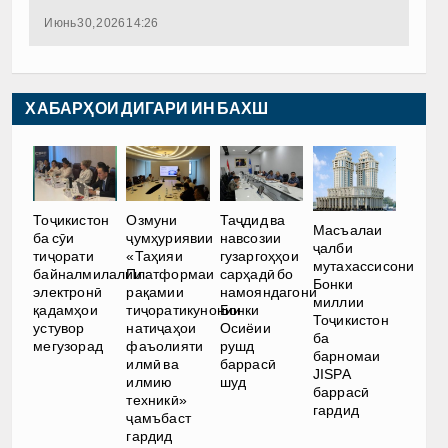
Июнь 30, 2026 14:26
ХАБАРҲОИ ДИГАРИ ИН БАХШ
Тоҷикистон
Озмуни
Таҷдид ва
Масъалаи
ба сӯи
ҷумҳуриявии
навсозии
ҷалби
тиҷорати
«Таҳияи
гузаргоҳҳои
мутахассисони
байналмилалии
Платформаи
сарҳадӣ бо
Бонки
электронӣ
рақамии
намояндагони
миллии
қадамҳои
тиҷоратикунонии
Бонки
Тоҷикистон
устувор
натиҷаҳои
Осиёии
ба
мегузорад
фаъолияти
рушд
барномаи
илмӣ ва
баррасӣ
JISPA
илмию
шуд
баррасӣ
техникӣ»
гардид
ҷамъбаст
гардид