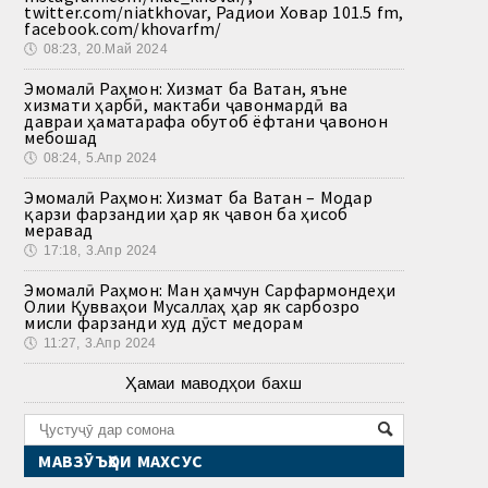
twitter.com/niatkhovar, Радиои Ховар 101.5 fm,
facebook.com/khovarfm/
🕔
08:23, 20.Май 2024
Эмомалӣ Раҳмон: Хизмат ба Ватан, яъне
хизмати ҳарбӣ, мактаби ҷавонмардӣ ва
давраи ҳаматарафа обутоб ёфтани ҷавонон
мебошад
🕔
08:24, 5.Апр 2024
Эмомалӣ Раҳмон: Хизмат ба Ватан – Модар
қарзи фарзандии ҳар як ҷавон ба ҳисоб
меравад
🕔
17:18, 3.Апр 2024
Эмомалӣ Раҳмон: Ман ҳамчун Сарфармондеҳи
Олии Қувваҳои Мусаллаҳ ҳар як сарбозро
мисли фарзанди худ дӯст медорам
🕔
11:27, 3.Апр 2024
Ҳамаи маводҳои бахш
МАВЗӮЪҲОИ МАХСУС