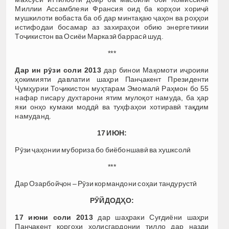
Миллии Ассамблеяи Франсия оид ба корҳои хориҷӣ
мушкилоти вобаста ба об дар минтақаю ҷаҳон ва роҳҳои
истифодаи босамар аз захираҳои обию энергетикии
Тоҷикистон ва Осиёи Марказӣ баррасӣ шуд.
***
Дар ин рӯзи соли 2013
дар бинои Мақомоти иҷроияи
ҳокимияти давлатии шаҳри Панҷакент Президенти
Ҷумҳурии Тоҷикистон муҳтарам Эмомалӣ Раҳмон бо 55
нафар писару духтарони ятим мулоқот намуда, ба ҳар
яки онҳо кумаки моддӣ ва туҳфаҳои хотиравӣ тақдим
намуданд.
17 ИЮН:
Рӯзи ҷаҳонии мубориза бо биёбоншавӣ ва хушксолӣ
***
Дар Озарбойҷон – Рӯзи кормандони соҳаи тандурустӣ
РӮЙДОДҲО:
17 июни соли 2013
дар шаҳраки Суғдиёни шаҳри
Панҷакент коргоҳи холисгардонии тилло дар назди