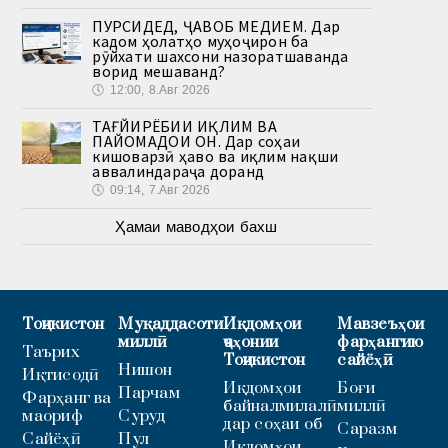
ПУРСИДЕД, ҶАВОБ МЕДИҲЕМ. Дар
кадом ҳолатҳо муҳоҷирон ба
рӯйхати шахсони назоратшаванда
ворид мешаванд?
🕔
12:00, 8.Авг 2026
ТАҒЙИРЁБИИ ИҚЛИМ ВА
ПАЙОМАДҲОИ ОН. Дар соҳаи
кишоварзӣ ҳаво ва иқлим нақши
аввалиндараҷа доранд
🕔
09:14, 7.Авг 2026
Ҳамаи маводҳои бахш
Тоҷикистон
Муқаддасоти
Иқдомҳои
Мавзеъҳои
миллӣ
ҷаҳонии
фарҳангию
Таърих
Тоҷикистон
сайёҳӣ
Нишон
Иқтисодӣ
Иқдомҳои
Боғи
Парчам
Фарҳанг ва
байналмилалӣ
миллӣ
маориф
Суруд
дар соҳаи об
Саразм
Сайёҳӣ
Пул
Иқдомҳои