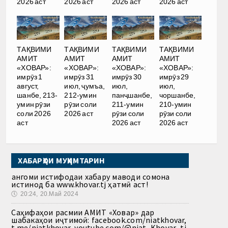
2026 аст
2026 аст
2026 аст
2026 аст
ТАҚВИМИ
ТАҚВИМИ
ТАҚВИМИ
ТАҚВИМИ
АМИТ
АМИТ
АМИТ
АМИТ
«ХОВАР»:
«ХОВАР»:
«ХОВАР»:
«ХОВАР»:
имрӯз 1
имрӯз 31
имрӯз 30
имрӯз 29
август,
июл, ҷумъа,
июл,
июл,
шанбе, 213-
212-умин
панҷшанбе,
чоршанбе,
умин рӯзи
рӯзи соли
211-умин
210-умин
соли 2026
2026 аст
рӯзи соли
рӯзи соли
аст
2026 аст
2026 аст
ХАБАРҲОИ МУҲИМТАРИН
Ҳангоми истифодаи хабару маводи сомона
истинод ба www.khovar.tj ҳатмӣ аст!
🕔
20:24, 20.Май 2024
Саҳифаҳои расмии АМИТ «Ховар» дар
шабакаҳои иҷтимоӣ: facebook.com/niatkhovar,
t.me/niatkhovar, youtube.com/@niat_Khovar_tj,