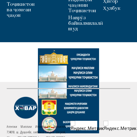
Ҳисор
Тоҷикистон
ҷаҳонии
Ҳулбук
ва ҷомеаи
Тоҷикистон
ҷаҳон
Наврӯз
байналмилалӣ
шуд
Агентии Миллии Иттилоотии Тоҷикистон
734018. ш. Душанбе, хиёбони Саъдии Шерозӣ,