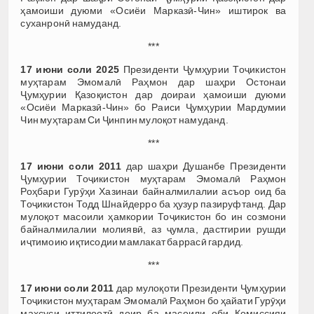
ҳамоиши дуюми «Осиёи Марказӣ-Чин» иштирок ва
суханронӣ намуданд.
***
17 июни соли 2025
Президенти Ҷумҳурии Тоҷикистон
муҳтарам Эмомалӣ Раҳмон дар шаҳри Остонаи
Ҷумҳурии Қазоқистон дар доираи ҳамоиши дуюми
«Осиёи Марказӣ-Чин» бо Раиси Ҷумҳурии Мардумии
Чин муҳтарам Си Ҷинпин мулоқот намуданд.
***
17 июни соли 2011
дар шаҳри Душанбе Президенти
Ҷумҳурии Тоҷикистон муҳтарам Эмомалӣ Раҳмон
Роҳбари Гурӯҳи Хазинаи байналмилалии асъор оид ба
Тоҷикистон Тодд Шнайдерро ба ҳузур пазируфтанд. Дар
мулоқот масоили ҳамкории Тоҷикистон бо ин созмони
байналмилалии молиявӣ, аз ҷумла, дастгирии рушди
иҷтимоию иқтисодии мамлакат баррасӣ гардид.
***
17 июни соли 2011
дар мулоқоти Президенти Ҷумҳурии
Тоҷикистон муҳтарам Эмомалӣ Раҳмон бо ҳайати Гурӯҳи
махсуси иттилоотӣ доир ба масоили оби Комиссияи