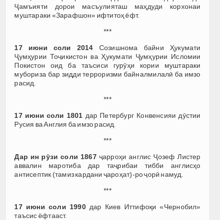
Ҷамъияти дорои масъулияташ маҳдуди корхонаи
муштараки «Зарафшон» ифтитоҳ ёфт.
***
17 июни соли 2014
Созишнома байни Ҳукумати
Ҷумҳурии Тоҷикистон ва Ҳукумати Ҷумҳурии Исломии
Покистон оид ба таъсиси гурӯҳи кории муштараки
мубориза бар зидди терроризми байналмилалӣ ба имзо
расид.
***
17 июни соли 1801
дар Петербург Конвенсияи дӯстии
Русия ва Англия ба имзо расид.
***
Дар ин рӯзи соли 1867
ҷарроҳи англис Ҷозеф Листер
аввалин маротиба дар таҷрибаи тибби англисҳо
антисептик (тамиз кардани ҷароҳат)-ро ҷорӣ намуд.
***
17 июни соли 1990
дар Киев Иттифоқи «Чернобил»
таъсис ёфтааст.