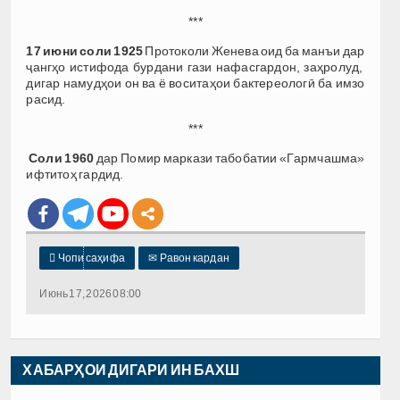
***
17 июни соли 1925
Протоколи Женева оид ба манъи дар
ҷангҳо истифода бурдани гази нафасгардон, заҳролуд,
дигар намудҳои он ва ё воситаҳои бактереологӣ ба имзо
расид.
***
Соли 1960
дар Помир маркази табобатии «Гармчашма»
ифтитоҳ гардид.

Чопи саҳифа
✉
Равон кардан
Июнь 17, 2026 08:00
ХАБАРҲОИ ДИГАРИ ИН БАХШ