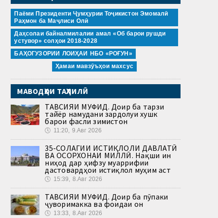
Паёми Президенти Ҷумҳурии Тоҷикистон Эмомалӣ
Раҳмон ба Маҷлиси Олӣ
Даҳсолаи байналмилалии амал «Об барои рушди
устувор» солҳои 2018-2028
БАҲОГУЗОРИИ ЛОИҲАИ НБО «РОҒУН»
Ҳамаи мавзӯъҳои махсус
МАВОДҲОИ ТАҲЛИЛӢ
ТАВСИЯИ МУФИД. Доир ба тарзи
тайёр намудани зардолуи хушк
барои фасли зимистон
🕔
11:20, 9.Авг 2026
35-СОЛАГИИ ИСТИҚЛОЛИ ДАВЛАТӢ
ВА ОСОРХОНАИ МИЛЛӢ. Нақши ин
ниҳод дар ҳифзу муаррифии
дастовардҳои истиқлол муҳим аст
🕔
15:39, 8.Авг 2026
ТАВСИЯИ МУФИД. Доир ба пӯпаки
ҷуворимакка ва фоидаи он
🕔
13:33, 8.Авг 2026