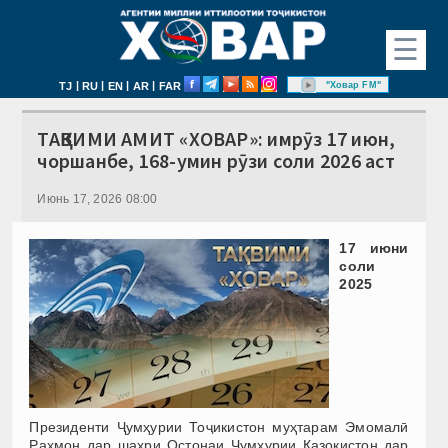
☰
|
|
|
|
"Ховар FM"
TJ
RU
EN
AR
FAR
ТАҚВИМИ АМИТ «ХОВАР»: имрӯз 17 июн,
чоршанбе, 168-умин рӯзи соли 2026 аст
Июнь 17, 2026 08:00
17 июни
соли
2025
Президенти Ҷумҳурии Тоҷикистон муҳтарам Эмомалӣ
Раҳмон дар шаҳри Остонаи Ҷумҳурии Қазоқистон дар