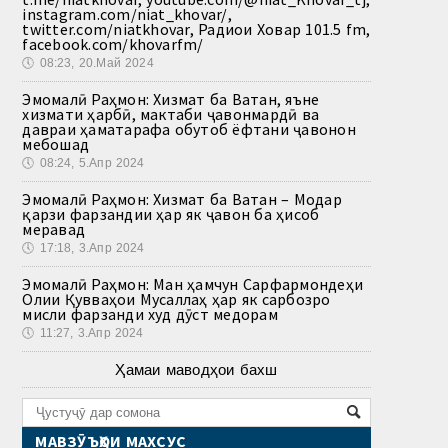
instagram.com/niat_khovar/,
twitter.com/niatkhovar, Радиои Ховар 101.5 fm,
facebook.com/khovarfm/
🕔
08:23, 20.Май 2024
Эмомалӣ Раҳмон: Хизмат ба Ватан, яъне
хизмати ҳарбӣ, мактаби ҷавонмардӣ ва
давраи ҳаматарафа обутоб ёфтани ҷавонон
мебошад
🕔
08:24, 5.Апр 2024
Эмомалӣ Раҳмон: Хизмат ба Ватан – Модар
қарзи фарзандии ҳар як ҷавон ба ҳисоб
меравад
🕔
17:18, 3.Апр 2024
Эмомалӣ Раҳмон: Ман ҳамчун Сарфармондеҳи
Олии Қувваҳои Мусаллаҳ ҳар як сарбозро
мисли фарзанди худ дӯст медорам
🕔
11:27, 3.Апр 2024
Ҳамаи маводҳои бахш
МАВЗӮЪҲОИ МАХСУС