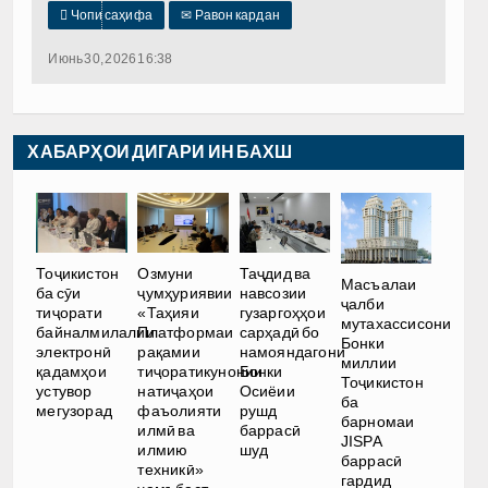

Чопи саҳифа
✉
Равон кардан
Июнь 30, 2026 16:38
ХАБАРҲОИ ДИГАРИ ИН БАХШ
Тоҷикистон
Озмуни
Таҷдид ва
Масъалаи
ба сӯи
ҷумҳуриявии
навсозии
ҷалби
тиҷорати
«Таҳияи
гузаргоҳҳои
мутахассисони
байналмилалии
Платформаи
сарҳадӣ бо
Бонки
электронӣ
рақамии
намояндагони
миллии
қадамҳои
тиҷоратикунонии
Бонки
Тоҷикистон
устувор
натиҷаҳои
Осиёии
ба
мегузорад
фаъолияти
рушд
барномаи
илмӣ ва
баррасӣ
JISPA
илмию
шуд
баррасӣ
техникӣ»
гардид