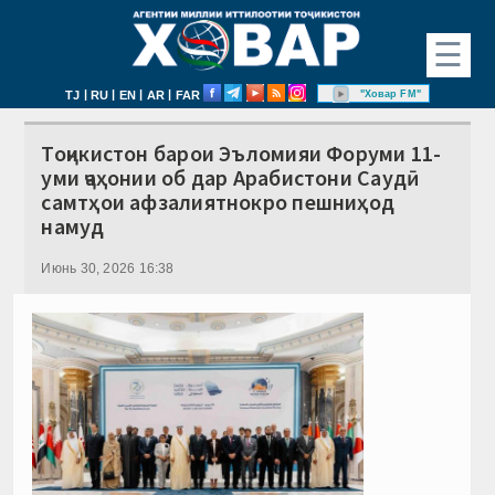
☰
|
|
|
|
"Ховар FM"
TJ
RU
EN
AR
FAR
Тоҷикистон барои Эъломияи Форуми 11-
уми ҷаҳонии об дар Арабистони Саудӣ
самтҳои афзалиятнокро пешниҳод
намуд
Июнь 30, 2026 16:38