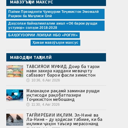
МАВЗӮЪҲОИ МАХСУС
Паёми Президенти Ҷумҳурии Тоҷикистон Эмомалӣ
Раҳмон ба Маҷлиси Олӣ
Даҳсолаи байналмилалии амал «Об барои рушди
устувор» солҳои 2018-2028
БАҲОГУЗОРИИ ЛОИҲАИ НБО «РОҒУН»
Ҳамаи мавзӯъҳои махсус
МАВОДҲОИ ТАҲЛИЛӢ
ТАВСИЯҲОИ МУФИД. Доир ба тарзи
нави захира кардани меваҷоту
сабзавот барои фасли зимистон
🕔
10:36, 6.Авг 2026
Малакаҳои рақамӣ заминаи рушди
иқтисоди рақобатпазири
Тоҷикистон мебошанд
🕔
11:30, 4.Авг 2026
ТАҒЙИРЁБИИ ИҚЛИМ. Эл-Нинё ва
Ла-Ниня – ду ҳодисаи табиие, ки ба
иқлими ҷаҳон таъсир мерасонанд