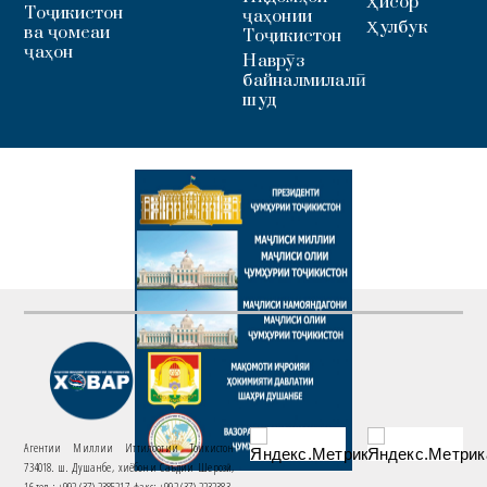
Ҳисор
Тоҷикистон
ҷаҳонии
Ҳулбук
ва ҷомеаи
Тоҷикистон
ҷаҳон
Наврӯз
байналмилалӣ
шуд
Агентии Миллии Иттилоотии Тоҷикистон
734018. ш. Душанбе, хиёбони Саъдии Шерозӣ,
16 тел.: +992 (37) 2385217, факс: +992 (37) 2232383