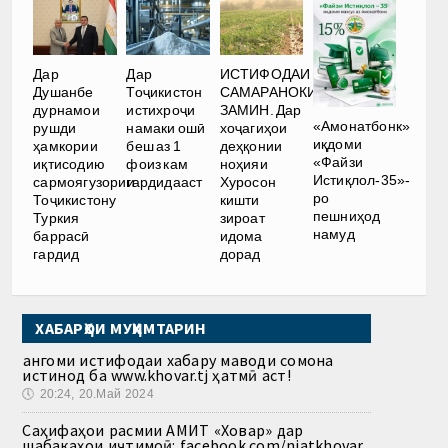
Дар
Дар
ИСТИФОДАИ
Душанбе
Тоҷикистон
САМАРАНОКИ
дурнамои
истихроҷи
ЗАМИН. Дар
«Амонатбонк»
рушди
намаки ошӣ
хоҷагиҳои
иқдоми
ҳамкории
беш аз 1
деҳқонии
«Файзи
иқтисодию
фоиз кам
ноҳияи
Истиқлол-35»-
сармоягузории
гардидааст
Хуросон
ро
Тоҷикистону
кишти
пешниҳод
Туркия
зироат
намуд
баррасӣ
идома
гардид
дорад
ХАБАРҲОИ МУҲИМТАРИН
Ҳангоми истифодаи хабару маводи сомона
истинод ба www.khovar.tj ҳатмӣ аст!
🕔
20:24, 20.Май 2024
Саҳифаҳои расмии АМИТ «Ховар» дар
шабакаҳои иҷтимоӣ: facebook.com/niatkhovar,