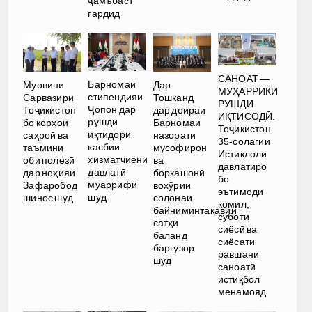
ҷамъбаст
гардид
САНОАТ —
Барномаи
Муовини
Дар
МУҲАРРИКИ
стипендияи
Сарвазири
Тошканд
РУШДИ
Ҷопон дар
Тоҷикистон
дар доираи
ИҚТИСОДӢ.
рушди
бо корҳои
Барномаи
Тоҷикистон
иқтидори
саҳроӣ ва
назорати
35-солагии
касбии
таъмини
мусофирон
Истиқлоли
хизматчиёни
оби полезӣ
ва
давлатиро
давлатӣ
дар ноҳияи
боркашонӣ
бо
муаррифӣ
Зафаробод
вохӯрии
эътимоди
шуд
шинос шуд
солонаи
комил,
байниминтақавии
суботи
сатҳи
сиёсӣ ва
баланд
сиёсати
баргузор
равшани
шуд
саноатӣ
истиқбол
менамояд