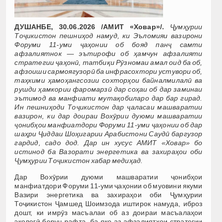
ДУШАНБЕ, 30.06.2026 /АМИТ «Ховар»/.
Ҷумҳурии
Тоҷикистон пешниҳод намуд, ки Эъломияи вазирони
Форуми 11-уми ҷаҳонии об бояд панҷ самти
афзалиятнок — эътирофи об ҳамчун афзалияти
стратегии ҷаҳонӣ, татбиқи Рӯзномаи амал оид ба об,
афзоиши сармоягузорӣ ба инфрасохтори устувори об,
таҳкими ҳамоҳангсозии сохторҳои байналмилалӣ ва
рушди ҳамкории фаромарзӣ дар соҳаи об дар заминаи
эътимод ва манфиати мутақобиларо дар бар гирад.
Ин пешниҳоди Тоҷикистон дар ҷаласаи машваратии
вазирон, ки дар доираи Вохӯрии дуюми машваратии
ҷонибҳои манфиатдори Форуми 11-уми ҷаҳонии об дар
шаҳри Ҷиддаи Шоҳигарии Арабистони Саудӣ баргузор
гардид, садо дод. Дар ин хусус АМИТ «Ховар» бо
истинод ба Вазорати энергетика ва захираҳои оби
Ҷумҳурии Тоҷикистон хабар медиҳад.
Дар Вохӯрии дуюми машваратии ҷонибҳои
манфиатдори Форуми 11-уми ҷаҳонии об муовини якуми
Вазири энергетика ва захираҳои оби Ҷумҳурии
Тоҷикистон Ҷамшед Шоимзода иштирок намуда, иброз
дошт, ки имрӯз масъалаи об аз доираи масъалаҳои
экологӣ берун рафта, ба яке аз афзалиятҳои стратегии