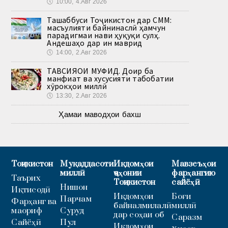
🕔
10:00, 4.Авг 2026
Ташаббуси Тоҷикистон дар СММ:
масъулияти байнинаслӣ ҳамчун
парадигмаи нави ҳуқуқи сулҳ.
Андешаҳо дар ин маврид
🕔
14:00, 2.Авг 2026
ТАВСИЯҲОИ МУФИД. Доир ба
манфиат ва хусусияти табобатии
хӯрокҳои миллӣ
🕔
13:30, 2.Авг 2026
Ҳамаи маводҳои бахш
Тоҷикистон
Муқаддасоти
Иқдомҳои
Мавзеъҳои
миллӣ
ҷаҳонии
фарҳангию
Таърих
Тоҷикистон
сайёҳӣ
Нишон
Иқтисодӣ
Иқдомҳои
Боғи
Парчам
Фарҳанг ва
байналмилалӣ
миллӣ
маориф
Суруд
дар соҳаи об
Саразм
Сайёҳӣ
Пул
Иқдомҳои