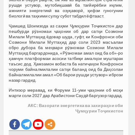
рушди устувор, мутобиқшавӣ ба тағйирёбии иқлим,
амнияти энергетикӣ ва озуқаворӣ, ҳифзи гуногунии
биологӣ ва таҳкими сулҳу субот табдил ёфтааст.
Ҷамшед Шоимзода аз саҳми Ҷумҳурии Тоҷикистон дар
пешбурди рӯзномаи ҷаҳонии об дар сатҳи Созмони
Милали Муттаҳид ёдовар шуда, гуфт, ки Конфронси оби
Созмони Милали Муттаҳид дар соли 2023 масъалаи
обро дубора ба меҳвари рӯзномаи Созмони Милали
Муттаҳид баргардонида, «Рӯзномаи амал оид ба об»-ро
ҳамчун платформаи асосии татбиқи амалҳои муштарак
таъсис дод.‎ Ҳамзамон вобаста ба натиҷаҳои Конфронси
чоруми байналмилалии сатҳи баланд оид ба Даҳсолаи
байналмилалии амал «Об барои рушди устувор» ибрози
назар гардид.
Интизор меравад, ки Форуми 11-уми ҷаҳонии об моҳи
марти соли 2027 дар Арабистони Саудӣ баргузор гардад.
АКС: Вазорати энергетика ва захираҳои оби
Ҷумҳурии Тоҷикистон