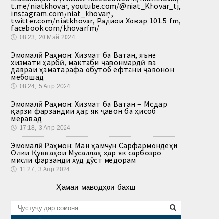
t.me/niatkhovar, youtube.com/@niat_Khovar_tj,
instagram.com/niat_khovar/,
twitter.com/niatkhovar, Радиои Ховар 101.5 fm,
facebook.com/khovarfm/
🕔
08:23, 20.Май 2024
Эмомалӣ Раҳмон: Хизмат ба Ватан, яъне
хизмати ҳарбӣ, мактаби ҷавонмардӣ ва
давраи ҳаматарафа обутоб ёфтани ҷавонон
мебошад
🕔
08:24, 5.Апр 2024
Эмомалӣ Раҳмон: Хизмат ба Ватан – Модар
қарзи фарзандии ҳар як ҷавон ба ҳисоб
меравад
🕔
17:18, 3.Апр 2024
Эмомалӣ Раҳмон: Ман ҳамчун Сарфармондеҳи
Олии Қувваҳои Мусаллаҳ ҳар як сарбозро
мисли фарзанди худ дӯст медорам
🕔
11:27, 3.Апр 2024
Ҳамаи маводҳои бахш