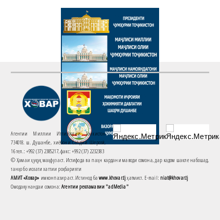
Агентии Миллии Иттилоотии Тоҷикистон
734018. ш. Душанбе, хиёбони Саъдии Шерозӣ,
16 тел.: +992 (37) 2385217, факс: +992 (37) 2232383
© Ҳамаи ҳуқуқ маҳфуз аст. Истифода ва паҳн кардани маводи сомона, дар кадом шакле набошад,
танҳо бо иҷозати хаттии роҳбарияти
АМИТ «Ховар»
имконпазир аст. Истинод ба
www.khovar.tj
ҳатмист. E-mail:
niat@khovar.tj
Омодакунандаи сомона:
Агентии рекламавии "adMedia"