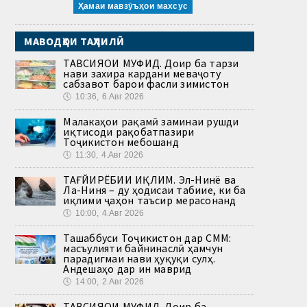
Ҳамаи мавзӯъҳои махсус
МАВОДҲОИ ТАҲЛИЛӢ
ТАВСИЯҲОИ МУФИД. Доир ба тарзи
нави захира кардани меваҷоту
сабзавот барои фасли зимистон
🕔
10:36, 6.Авг 2026
Малакаҳои рақамӣ заминаи рушди
иқтисоди рақобатпазири
Тоҷикистон мебошанд
🕔
11:30, 4.Авг 2026
ТАҒЙИРЁБИИ ИҚЛИМ. Эл-Нинё ва
Ла-Ниня – ду ҳодисаи табиие, ки ба
иқлими ҷаҳон таъсир мерасонанд
🕔
10:00, 4.Авг 2026
Ташаббуси Тоҷикистон дар СММ:
масъулияти байнинаслӣ ҳамчун
парадигмаи нави ҳуқуқи сулҳ.
Андешаҳо дар ин маврид
🕔
14:00, 2.Авг 2026
ТАВСИЯҲОИ МУФИД. Доир ба