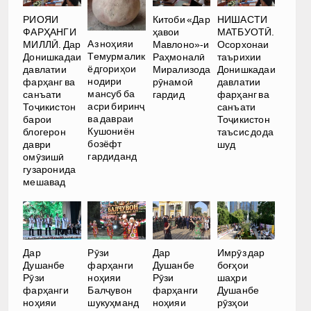
РИОЯИ
Китоби «Дар
НИШАСТИ
ФАРҲАНГИ
ҳавои
МАТБУОТӢ.
Аз ноҳияи
МИЛЛӢ. Дар
Мавлоно»-и
Осорхонаи
Темурмалик
Донишкадаи
Раҳмоналӣ
таърихии
ёдгориҳои
давлатии
Мирализода
Донишкадаи
нодири
фарҳанг ва
рӯнамоӣ
давлатии
мансуб ба
санъати
гардид
фарҳанг ва
асри биринҷ
Тоҷикистон
санъати
ва давраи
барои
Тоҷикистон
Кушониён
блогерон
таъсис дода
бозёфт
даври
шуд
гардиданд
омӯзишӣ
гузаронида
мешавад
Дар
Рӯзи
Дар
Имрӯз дар
Душанбе
фарҳанги
Душанбе
боғҳои
Рӯзи
ноҳияи
Рӯзи
шаҳри
фарҳанги
Балҷувон
фарҳанги
Душанбе
ноҳияи
шукуҳманд
ноҳияи
рӯзҳои