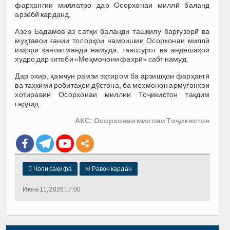
фарҳангии миллатро дар Осорхонаи миллӣ баланд
арзёбӣ карданд.
Азер Бадамов аз сатҳи баланди ташкилу баргузорӣ ва
муҳтавои ғании толорҳои намоишии Осорхонаи миллӣ
изҳори қаноатмандӣ намуда, таассурот ва андешаҳои
худро дар китоби «Меҳмонони фахрӣ» сабт намуд.
Дар охир, ҳамчун рамзи эҳтиром ба арзишҳои фарҳангӣ
ва таҳкими робитаҳои дӯстона, ба меҳмонон армуғонҳои
хотиравии Осорхонаи миллии Тоҷикистон тақдим
гардид.
АКС: Осорхонаи миллии Тоҷикистон

Чопи саҳифа
✉
Равон кардан
Июнь 11, 2026 17:00