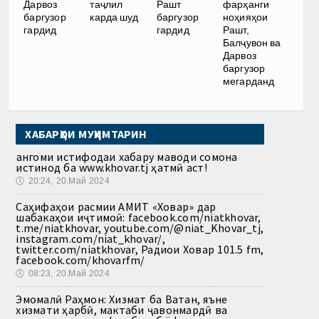
Дарвоз
таҷлил
Рашт
фарҳанги
баргузор
карда шуд
баргузор
ноҳияҳои
гардид
гардид
Рашт,
Балҷувон ва
Дарвоз
баргузор
мегарданд
ХАБАРҲОИ МУҲИМТАРИН
Ҳангоми истифодаи хабару маводи сомона
истинод ба www.khovar.tj ҳатмӣ аст!
🕔
20:24, 20.Май 2024
Саҳифаҳои расмии АМИТ «Ховар» дар
шабакаҳои иҷтимоӣ: facebook.com/niatkhovar,
t.me/niatkhovar, youtube.com/@niat_Khovar_tj,
instagram.com/niat_khovar/,
twitter.com/niatkhovar, Радиои Ховар 101.5 fm,
facebook.com/khovarfm/
🕔
08:23, 20.Май 2024
Эмомалӣ Раҳмон: Хизмат ба Ватан, яъне
хизмати ҳарбӣ, мактаби ҷавонмардӣ ва