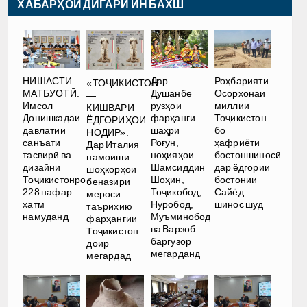
ХАБАРҲОИ ДИГАРИ ИН БАХШ
НИШАСТИ
Дар
Роҳбарияти
«ТОҶИКИСТОН
МАТБУОТӢ.
Душанбе
Осорхонаи
—
Имсол
рӯзҳои
миллии
КИШВАРИ
Донишкадаи
фарҳанги
Тоҷикистон
ЁДГОРИҲОИ
давлатии
шаҳри
бо
НОДИР».
санъати
Роғун,
ҳафриёти
Дар Италия
тасвирӣ ва
ноҳияҳои
бостоншиносӣ
намоиши
дизайни
Шамсиддин
дар ёдгории
шоҳкорҳои
Тоҷикистонро
Шоҳин,
бостонии
беназири
228 нафар
Тоҷикобод,
Сайёд
мероси
хатм
Нуробод,
шинос шуд
таърихию
намуданд
Муъминобод
фарҳангии
ва Варзоб
Тоҷикистон
баргузор
доир
мегарданд
мегардад