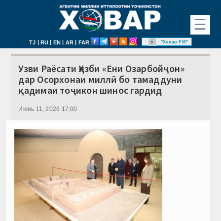
☰
|
|
|
|
"Ховар FM"
TJ
RU
EN
AR
FAR
Узви Раёсати Ҳизби «Ени Озарбойҷон»
дар Осорхонаи миллӣ бо тамаддуни
қадимаи тоҷикон шинос гардид
Июнь 11, 2026 17:00