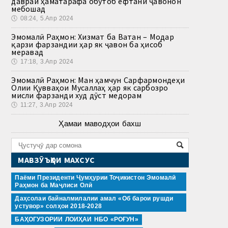
давраи ҳаматарафа обутоб ёфтани ҷавонон
мебошад
🕔
08:24, 5.Апр 2024
Эмомалӣ Раҳмон: Хизмат ба Ватан – Модар
қарзи фарзандии ҳар як ҷавон ба ҳисоб
меравад
🕔
17:18, 3.Апр 2024
Эмомалӣ Раҳмон: Ман ҳамчун Сарфармондеҳи
Олии Қувваҳои Мусаллаҳ ҳар як сарбозро
мисли фарзанди худ дӯст медорам
🕔
11:27, 3.Апр 2024
Ҳамаи маводҳои бахш
МАВЗӮЪҲОИ МАХСУС
Паёми Президенти Ҷумҳурии Тоҷикистон Эмомалӣ
Раҳмон ба Маҷлиси Олӣ
Даҳсолаи байналмилалии амал «Об барои рушди
устувор» солҳои 2018-2028
БАҲОГУЗОРИИ ЛОИҲАИ НБО «РОҒУН»