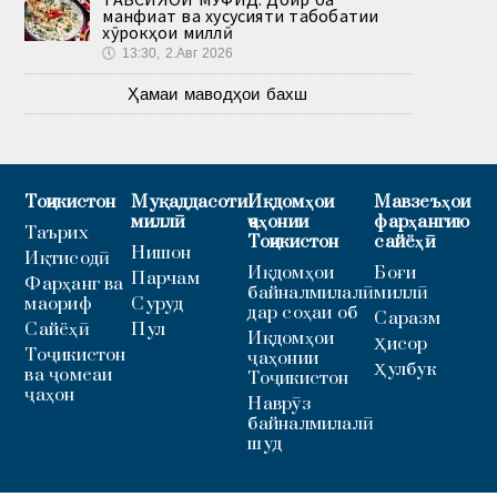
манфиат ва хусусияти табобатии
хӯрокҳои миллӣ
🕔
13:30, 2.Авг 2026
Ҳамаи маводҳои бахш
Тоҷикистон
Муқаддасоти
Иқдомҳои
Мавзеъҳои
миллӣ
ҷаҳонии
фарҳангию
Таърих
Тоҷикистон
сайёҳӣ
Нишон
Иқтисодӣ
Иқдомҳои
Боғи
Парчам
Фарҳанг ва
байналмилалӣ
миллӣ
маориф
Суруд
дар соҳаи об
Саразм
Сайёҳӣ
Пул
Иқдомҳои
Ҳисор
Тоҷикистон
ҷаҳонии
Ҳулбук
ва ҷомеаи
Тоҷикистон
ҷаҳон
Наврӯз
байналмилалӣ
шуд