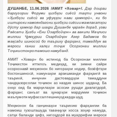
ДУШАНБЕ, 11.06.2026 /АМИТ «Ховар»/.
Дар доираи
баргузории Форуми ҳизбҳои сиёсӣ таҳти унвони
«Ҳизбҳои сиёсӣ ва уфуқҳои нави ҳамкорӣ», ки бо
иштироки намояндагони ҳизбҳои сиёсии мамлакатҳои
дӯсту ҳамкор дар шаҳри Душанбе ҷараён дорад, узви
Раёсати Ҳизби «Ени Озарбойҷон» ва вакили Маҷлиси
миллии Ҷумҳурии Озарбойҷон Азер Бадамoв бо
мақсади шиносоӣ бо таъриху фарҳанг, тамаддун ва
мероси ғании халқи тоҷик Осорхонаи миллии
Тоҷикистонро тамошо намуданд.
АМИТ «Ховар» бо истинод ба Осорхонаи миллии
Тоҷикистон иттилоъ медиҳад, ки зимни сайри
осорхонавӣ меҳмонон бо нигораҳои нодир, бозёфтҳои
бостоншиносӣ, намунаҳои арзишманди фарҳангӣ ва
таърихӣ, инчунин дастовардҳои тамаддуни
чандҳазорсолаи тоҷикон аз наздик шинос шуданд. Ба
онҳо оид ба марҳилаҳои асосии рушди давлатдорӣ,
фарҳанг, санъат ва ҳунарҳои мардумии тоҷикон
маълумоти муфассал пешниҳод карда шуд.
Меҳмонон ба ганҷинаҳои таърихию фарҳангии ба
намоиш гузошташуда таваҷҷуҳи хосса зоҳир намуда,
сатҳи баланди ҳифз, нигоҳдорӣ ва муаррифии мероси