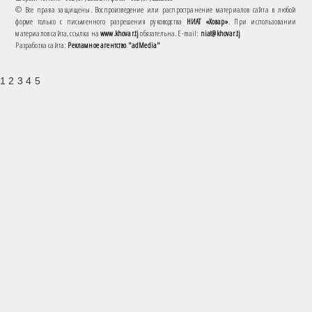
© Все права защищены. Воспроизведение или распространение материалов сайта в любой
форме только с письменного разрешения руководства
НИАТ «Ховар»
. При использовании
материалов сайта, ссылка на
www.khovar.tj
обязательна. E-mail:
niat@khovar.tj
Разработка сайта:
Рекламное агентство "adMedia"
1 2 3 4 5