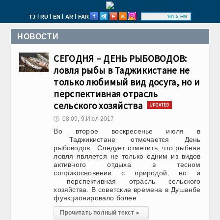
|
|
|
|
TJ
RU
EN
AR
FAR
101.5 FM
НОВОСТИ
СЕГОДНЯ – ДЕНЬ РЫБОВОДОВ:
ловля рыбы в Таджикистане не
только любимый вид досуга, но и
перспективная отрасль
сельского хозяйства
UPDATED
🕔
08:09, 9.Июл 2017
Во второе воскресенье июля в
Таджикистане отмечается День
рыбоводов. Следует отметить, что рыбная
ловля является не только одним из видов
активного отдыха в тесном
соприкосновении с природой, но и
перспективная отрасль сельского
хозяйства. В советские времена в Душанбе
функционировало более
Прочитать полный текст
▸