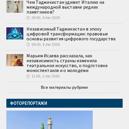
Чем Таджикистан удивит Италию на
международной выставке редких
памятников?
🕔
09:00, 9.Авг 2026
Независимый Таджикистан в эпоху
цифровой трансформации: правовые
основы развития цифрового государства
🕔
09:00, 6.Авг 2026
Марьям Исаева рассказала, как
независимость страны изменила
театральное искусство, о подготовке
моноспектакля и о молодёжи
🕔
11:00, 2.Авг 2026
Все материалы рубрики
ФОТОРЕПОРТАЖИ