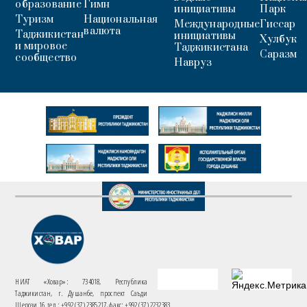
образование
Гимн
инициативы
Парк
Туризм
Национальная
Международные
Гиссар
валюта
Таджикистан
инициативы
Хулбук
и мировое
Таджикистана
Саразм
сообщество
Навруз
НИАТ «Ховар»: 734018, Республика
Таджикистан, г. Душанбе, проспект Саъди
Шерози 16. тел.: +992 (37) 2385217, факс: +992 (37) 2232383