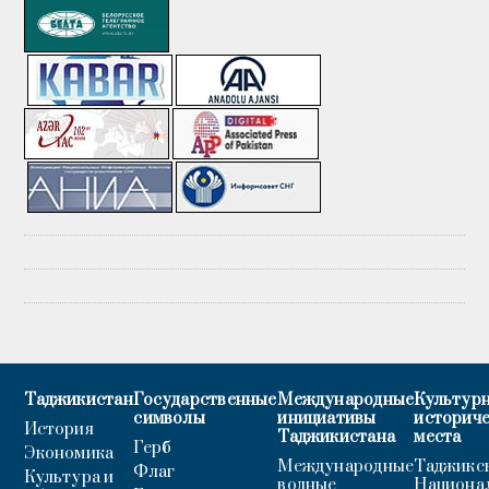
Таджикистан
Государственные
Международные
Культурн
символы
инициативы
историч
История
Таджикистана
места
Герб
Экономика
Международные
Таджикс
Флаг
Культура и
водные
Национа