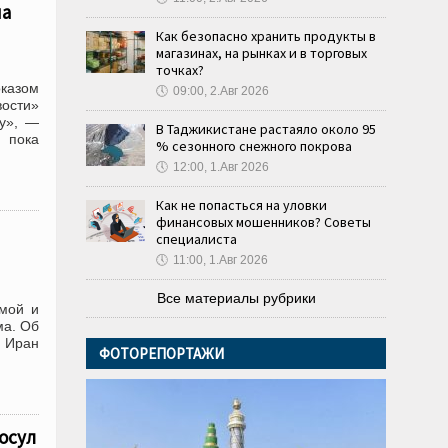
ма
Как безопасно хранить продукты в
магазинах, на рынках и в торговых
точках?
оказом
🕔
09:00, 2.Авг 2026
вости»
цу», —
В Таджикистане растаяло около 95
 пока
% сезонного снежного покрова
🕔
12:00, 1.Авг 2026
Как не попасться на уловки
финансовых мошенников? Советы
специалиста
🕔
11:00, 1.Авг 2026
Все материалы рубрики
ммой и
ма. Об
 Иран
ФОТОРЕПОРТАЖИ
осул