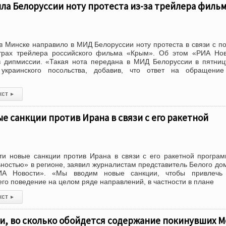
ла Белоруссии ноту протеста из-за трейлера филь
в Минске направило в МИД Белоруссии ноту протеста в связи с п
атрах трейлера российского фильма «Крым». Об этом «РИА Но
 в дипмиссии. «Такая нота передана в МИД Белоруссии в пятни
 украинского посольства, добавив, что ответ на обращение
лучен.
кст
▸
е санкции против Ирана в связи с его ракетной
и новые санкции против Ирана в связи с его ракетной програ
ностью» в регионе, заявил журналистам представитель Белого до
ИА Новости». «Мы вводим новые санкции, чтобы привлечь
 его поведение на целом ряде направлений, в частности в плане
кст
▸
и, во сколько обойдется содержание покинувших М