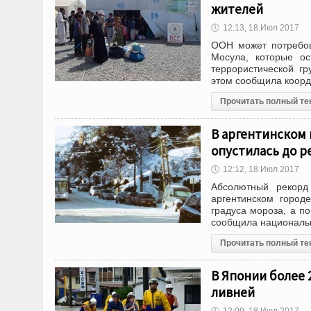
жителей
🕔
12:13, 18.Июл 2017
ООН может потребов
Мосула, которые ос
террористической г
этом сообщила коорд
Прочитать полный те
В аргентинском 
опустилась до р
🕔
12:12, 18.Июл 2017
Абсолютный рекорд
аргентинском город
градуса мороза, а п
сообщила национальн
Прочитать полный те
В Японии более 
ливней