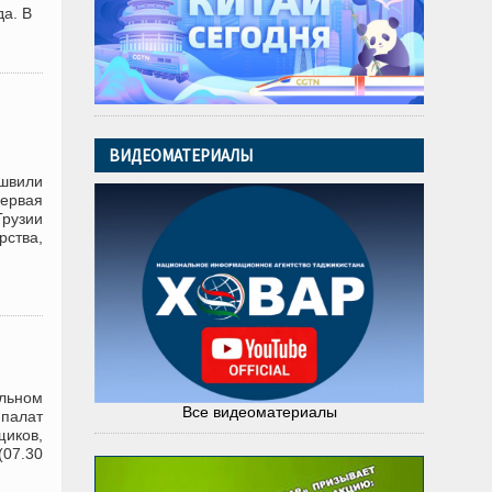
да. В
ВИДЕОМАТЕРИАЛЫ
ашвили
ервая
Грузии
ства,
альном
Все видеоматериалы
палат
щиков,
(07.30