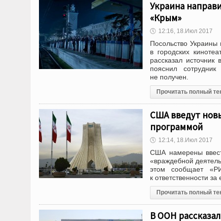
Украина направи
«Крым»
🕔
12:16, 18.Июл 2017
Посольство Украины 
в городских киноте
рассказал источник
пояснил сотрудник
не по
Прочитать полный те
США введут новы
программой
🕔
12:14, 18.Июл 2017
США намерены ввест
«враждебной деятель
этом сообщает «Р
к ответственности за
Прочитать полный те
В ООН рассказал