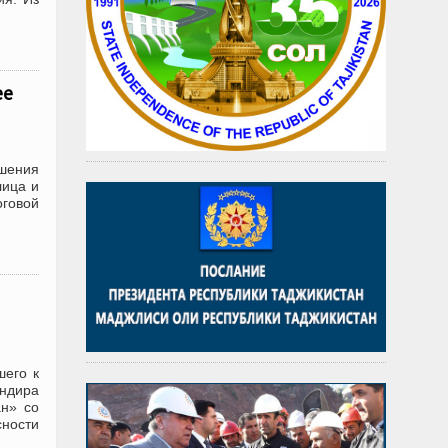
ее
ешения
лица и
оговой
шего к
андира
н» со
сности