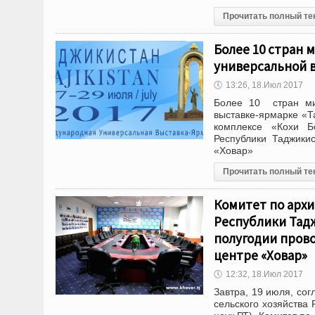
Прочитать полный те
Более 10 стран
универсальной 
🕔
13:26, 18.Июл 2017
Более 10 стран ми
выставке-ярмарке «Т
комплексе «Кохи Б
Республики Таджики
«Ховар»
Прочитать полный те
Комитет по архи
Республики Тад
полугодии пров
центре «Ховар»
🕔
12:32, 18.Июл 2017
Завтра, 19 июля, со
сельского хозяйства