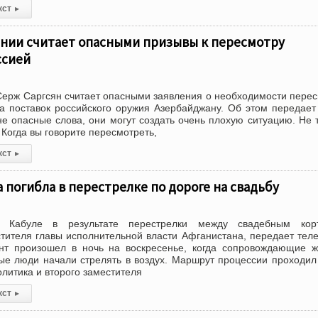
кст
▸
нии считает опасными призывы к пересмотру
ссией
ерж Саргсян считает опасными заявления о необходимости пере
а поставок российского оружия Азербайджану. Об этом передае
не опасные слова, они могут создать очень плохую ситуацию. Не 
. Когда вы говорите пересмотреть,
кст
▸
а погибла в перестрелке по дороге на свадьбу
в Кабуле в результате перестрелки между свадебным кор
тителя главы исполнительной власти Афганистана, передает тел
т произошел в ночь на воскресенье, когда сопровождающие ж
ые люди начали стрелять в воздух. Маршрут процессии проходи
литика и второго заместителя
кст
▸