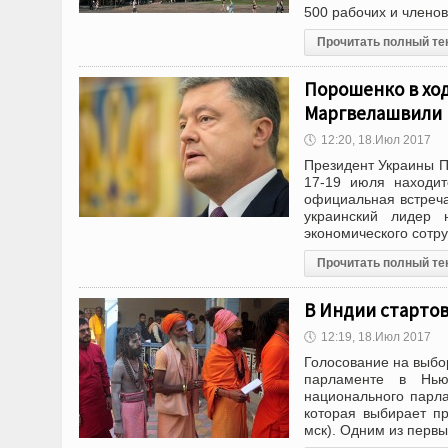
500 рабочих и члено
Прочитать полный те
Порошенко в ход
Маргвелашвили
🕔
12:20, 18.Июл 2017
Президент Украины П
17-19 июля находит
официальная встреча
украинский лидер н
экономического сотру
Прочитать полный те
В Индии стартов
🕔
12:19, 18.Июл 2017
Голосование на выбо
парламенте в Нью
национального парл
которая выбирает пр
мск). Одним из перв