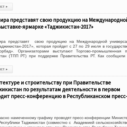
кст
▸
 мира представят свою продукцию на Международно
выставке-ярмарке «Таджикистан-2017»
ра представят свою продукцию на Международной универса
аджикистан-2017», которая пройдет с 27 по 29 июля в государст
орбад». Организаторами выступают Торгово-промышленная п
стан (ТПП РТ) при поддержке Правительства РТ. Как сообщил
кст
▸
тектуре и строительству при Правительстве
жикистан по результатам деятельности в первом
одит пресс-конференцию в Республиканском пресс
гласно намеченному графику проводят пресс-конференции Минист
 Республики Таджикистан (совместно с Академией сельскохозяйст