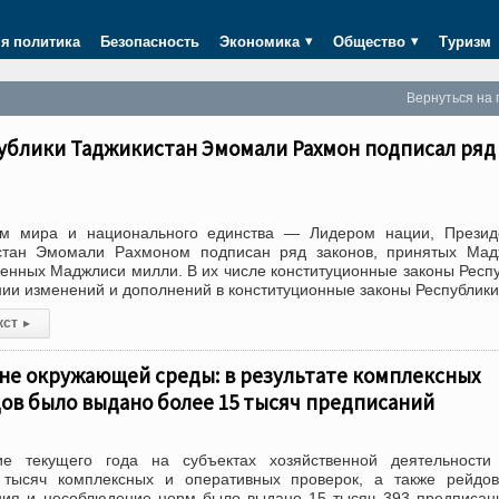
я политика
Безопасность
Экономика
Общество
Туризм
Вернуться на 
ублики Таджикистан Эмомали Рахмон подписал ряд
ем мира и национального единства — Лидером нации, Презид
стан Эмомали Рахмоном подписан ряд законов, принятых Мад
енных Маджлиси милли. В их числе конституционные законы Респ
нии изменений и дополнений в конституционные законы Республики
кст
▸
не окружающей среды: в результате комплексных
ов было выдано более 15 тысяч предписаний
ие текущего года на субъектах хозяйственной деятельности
 тысяч комплексных и оперативных проверок, а также рейдо
ия и несоблюдение норм было выдано 15 тысяч 393 предписан