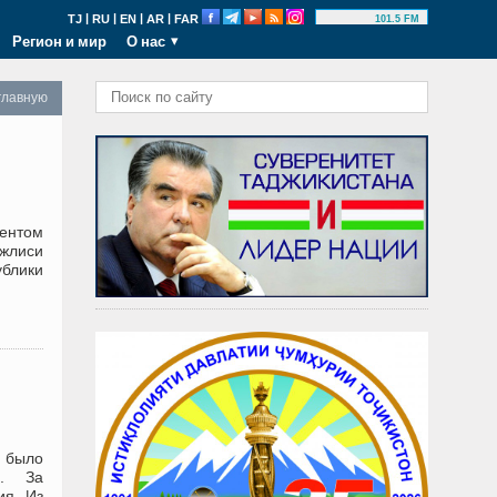
|
|
|
|
TJ
RU
EN
AR
FAR
101.5 FM
Регион и мир
О нас
главную
ентом
жлиси
ублики
 было
в. За
ия. Из