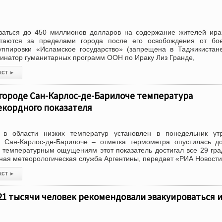
аться до 450 миллионов долларов на содержание жителей ира
таются за пределами города после его освобождения от бое
руппировки «Исламское государство» (запрещена в Таджикистан
инатор гуманитарных программ ООН по Ираку Лиз Гранде,
кст
▸
городе Сан-Карлос-де-Барилоче температура
екордного показателя
 в области низких температур установлен в понедельник ут
е Сан-Карлос-де-Барилоче – отметка термометра опустилась д
о температурным ощущениям этот показатель достигал все 29 гра
ая метеорологическая служба Аргентины, передает «РИА Новости
кст
▸
21 тысячи человек рекомендовали эвакуироваться и