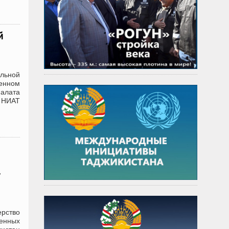
й
льной
венном
алата
и НИАТ
-
ерство
венных