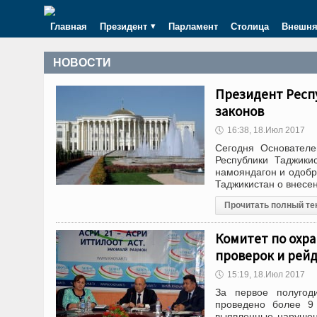
Главная
Президент
Парламент
Столица
Внешня
НОВОСТИ
Президент Респ
законов
🕔
16:38, 18.Июл 2017
Сегодня Основател
Республики Таджики
намояндагон и одобр
Таджикистан о внесе
Прочитать полный те
Комитет по охра
проверок и рейд
🕔
15:19, 18.Июл 2017
За первое полугод
проведено более 9
выявленные нарушен