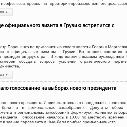
в профсоюзов, прошел на территории производственного цеха заво
кст
▸
е официального визита в Грузию встретится с
етр Порошенко по приглашению своего коллеги Георгия Маргвел
ся с официальным визитом в Грузии. Во вторник состоится п
 президентов двух стран. В ходе встреч с высшим руководством 
амерен обсудить вопросы усиления стратегического партнер
дничества,
кст
▸
ало голосование на выборах нового президента
рах нового президента Индии стартовало в понедельник в национ
-Дели и в региональных заксобраниях. Депутаты обеих 
амента и региональных заксобраний формируют коллегию выбор
езидента. Голосование началось в 10.00 по местному времени 
ых в здание парламента в Нью-Дели прибыл премьер-министр