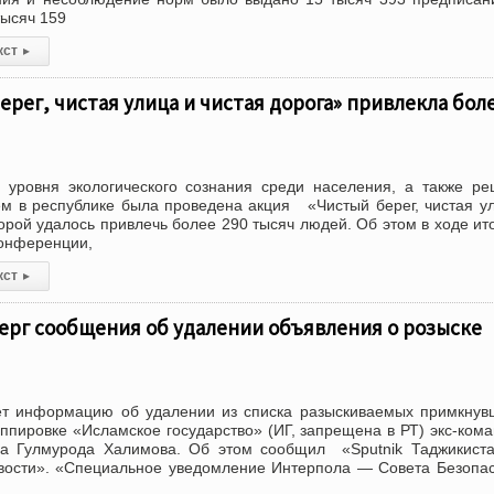
тысяч 159
кст
▸
ерег, чистая улица и чистая дорога» привлекла бол
уровня экологического сознания среди населения, а также р
ем в республике была проведена акция «Чистый берег, чистая у
торой удалось привлечь более 290 тысяч людей. Об этом в ходе ит
конференции,
кст
▸
ерг сообщения об удалении объявления о розыске
ет информацию об удалении из списка разыскиваемых примкнув
уппировке «Исламское государство» (ИГ, запрещена в РТ) экс-ком
 Гулмурода Халимова. Об этом сообщил «Sputnik Таджикиста
вости». «Специальное уведомление Интерпола — Совета Безопа