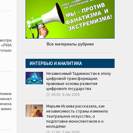
смотра
Все материалы рубрики
т «РИА
только
ИНТЕРВЬЮ И АНАЛИТИКА
Независимый Таджикистан в эпоху
цифровой трансформации:
правовые основы развития
цифрового государства
тежем
🕔
09:00, 6.Авг 2026
еканал
ениха
Марьям Исаева рассказала, как
л мимо
независимость страны изменила
театральное искусство, о
подготовке моноспектакля и о
молодёжи
🕔
11:00, 2.Авг 2026