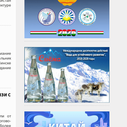
кистан
ектуре
мание
льник
Минске
дание
зи с
али от
ргово-
 более