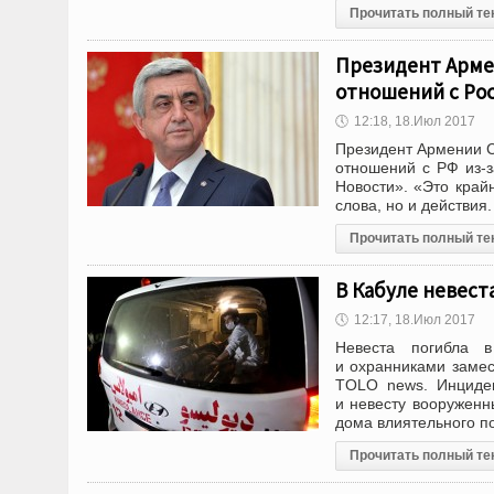
Прочитать полный те
Президент Арме
отношений с Ро
🕔
12:18, 18.Июл 2017
Президент Армении С
отношений с РФ из-з
Новости». «Это край
слова, но и действия
Прочитать полный те
В Кабуле невест
🕔
12:17, 18.Июл 2017
Невеста погибла 
и охранниками замес
TOLO news. Инциден
и невесту вооруженн
дома влиятельного по
Прочитать полный те