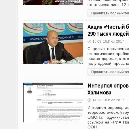
этого числа лишь 12 
Прочитать полный те
Акция «Чистый б
290 тысяч людей
🕔
15:09, 18.Июл 2017
С целью повышения 
экологических пробл
чистая дорога», к ко
полугодовой пресс-
Прочитать полный те
Интерпол опров
Халимова
🕔
14:38, 18.Июл 2017
Интерпол опроверга
террористической гр
ОМОНа Таджикистана
ссылкой на «РИА Но
ООН