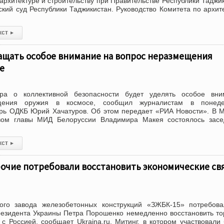
 архитектуре и строительству при Правительстве Республики Таджи
кий суд Республики Таджикистан. Руководство Комитета по архит
кст
▸
ащать особое внимание на вопрос неразмещения
е
ора о коллективной безопасности будет уделять особое вни
щения оружия в космосе, сообщил журналистам в понеде
арь ОДКБ Юрий Хачатуров. Об этом передает «РИА Новости». В 
вом главы МИД Белоруссии Владимира Макея состоялось засе
кст
▸
очие потребовали восстановить экономические свя
кого завода железобетонных конструкций «ЗЖБК-15» потребов
езидента Украины Петра Порошенко немедленно восстановить то
 с Россией, сообщает Ukraina.ru. Митинг, в котором участвовали