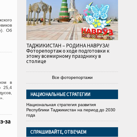
кского
виков
е). Об
ТАДЖИКИСТАН – РОДИНА НАВРУЗА!
Фоторепортаж о ходе подготовки к
этому всемирному празднику в
столице
Все фоторепортажи
ром в
о 25,4
дусов,
НАЦИОНАЛЬНЫЕ СТРАТЕГИИ
».
Национальная стратегия развития
Республики Таджикистан на период до 2030
года
з-за
СПРАШИВАЙТЕ, ОТВЕЧАЕМ