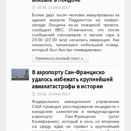
🕔
10:35, 13.Июл 2017
Более двух тысяч человек эвакуированы из
здания вокзала Паддингтон на северо-
западе Лондона из-за пожарной тревоги,
сообщает BBC. Отмечается, что после
сообщений пассажиров о запахе гари в
20:00 (22:00 мск) началась эвакуация. Как
оказалось, произошел небольшой пожар,
который был быстро ликвидирован.
Прочитать полный текст
▸
В аэропорту Сан-Франциско
удалось избежать крупнейшей
авиакатастрофы в истории
🕔
10:33, 13.Июл 2017
Федеральное авиационное управление
США проводит расследование инцидента с
канадским самолетом в международном
аэропорту Сан-Франциско (штат
Калифорния), который в ночь со вторника
на среду едва не привел к крупнейшей