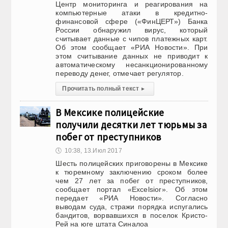
Центр мониторинга и реагирования на
компьютерные атаки в кредитно-
финансовой сфере («ФинЦЕРТ») Банка
России обнаружил вирус, который
считывает данные с чипов платежных карт.
Об этом сообщает «РИА Новости». При
этом считывание данных не приводит к
автоматическому несанкционированному
переводу денег, отмечает регулятор.
Прочитать полный текст
▸
В Мексике полицейские
получили десятки лет тюрьмы за
побег от преступников
🕔
10:38, 13.Июл 2017
Шесть полицейских приговорены в Мексике
к тюремному заключению сроком более
чем 27 лет за побег от преступников,
сообщает портал «Excelsior». Об этом
передает «РИА Новости». Согласно
выводам суда, стражи порядка испугались
бандитов, ворвавшихся в поселок Кристо-
Рей на юге штата Синалоа