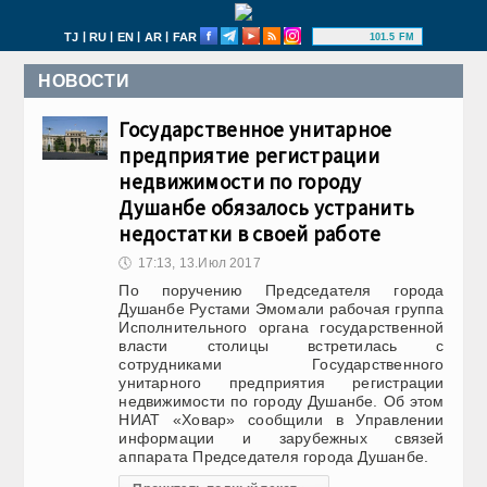
|
|
|
|
TJ
RU
EN
AR
FAR
101.5 FM
НОВОСТИ
Государственное унитарное
предприятие регистрации
недвижимости по городу
Душанбе обязалось устранить
недостатки в своей работе
🕔
17:13, 13.Июл 2017
По поручению Председателя города
Душанбе Рустами Эмомали рабочая группа
Исполнительного органа государственной
власти столицы встретилась с
сотрудниками Государственного
унитарного предприятия регистрации
недвижимости по городу Душанбе. Об этом
НИАТ «Ховар» сообщили в Управлении
информации и зарубежных связей
аппарата Председателя города Душанбе.