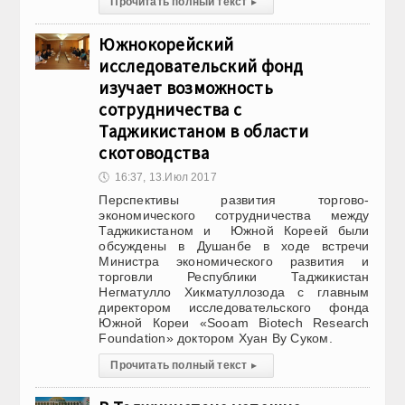
Прочитать полный текст
▸
Южнокорейский
исследовательский фонд
изучает возможность
сотрудничества с
Таджикистаном в области
скотоводства
🕔
16:37, 13.Июл 2017
Перспективы развития торгово-
экономического сотрудничества между
Таджикистаном и Южной Кореей были
обсуждены в Душанбе в ходе встречи
Министра экономического развития и
торговли Республики Таджикистан
Негматулло Хикматуллозода с главным
директором исследовательского фонда
Южной Кореи «Sooam Biotech Research
Foundation» доктором Хуан Ву Суком.
Прочитать полный текст
▸