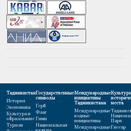
Таджикистан
Государственные
Международные
Культурн
символы
инициативы
историч
История
Таджикистана
места
Герб
Экономика
Международные
Таджикс
Флаг
Культура и
водные
Национа
образование
Гимн
инициативы
Парк
Туризм
Национальная
Международные
Гиссар
валюта