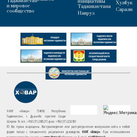
Таджикистан
инициативы
Хулбук
и мировое
Таджикистана
Саразм
сообщество
Навруз
НИАТ «Ховар»: 734018, Республика
Таджикистан, г. Душанбе, проспект Саъди
Шерози 16. тел.: +992 (37) 2385217, факс: +992 (37) 2232383
© Все права защищены. Воспроизведение или распространение материалов сайта в любой
форме только с письменного разрешения руководства
НИАТ «Ховар»
. При использовании
материалов сайта, ссылка на
www.khovar.tj
обязательна. E-mail:
niat@khovar.tj