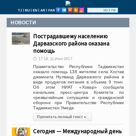
|
|
|
|
TJ
RU
EN
AR
FAR
101.5 FM
НОВОСТИ
Пострадавшему населению
Дарвазского района оказана
помощь
🕔
17:18, 11.Июл 2017
Правительство Республики Таджикистан
оказало помощь 138 жителям села Хостав
джамоата Нулванд Дарвазского района в
виде продуктов питания в объеме 9 тонн.
Об этом НИАТ «Ховар» сообщила
начальник пресс-центра Комитета по
чрезвычайным ситуациям и гражданской
обороне при Правительстве Республики
Таджикистан Умеда
Прочитать полный текст
▸
Сегодня — Международный день