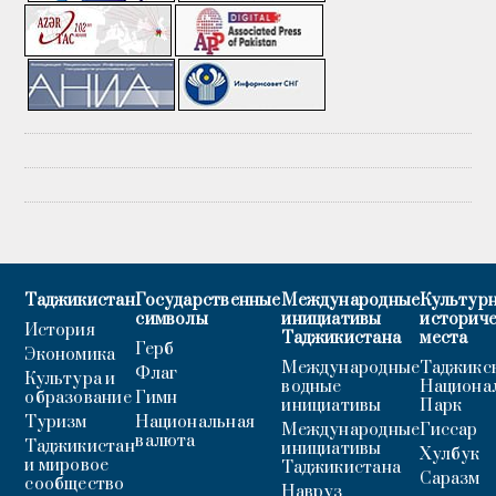
Таджикистан
Государственные
Международные
Культурн
символы
инициативы
историч
История
Таджикистана
места
Герб
Экономика
Международные
Таджикс
Флаг
Культура и
водные
Национа
образование
Гимн
инициативы
Парк
Туризм
Национальная
Международные
Гиссар
валюта
Таджикистан
инициативы
Хулбук
и мировое
Таджикистана
Саразм
сообщество
Навруз