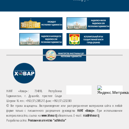
НИАТ «Ховар»: 734018, Республика
Таджикистан, г. Душанбе, проспект Саъди
Шерози 16. тел.: +992 (37) 2385217, факс: +992 (37) 2232383
© Все права защищены. Воспроизведение или распространение материалов сайта в любой
форме только с письменного разрешения руководства
НИАТ «Ховар»
. При использовании
материалов сайта, ссылка на
www.khovar.tj
обязательна. E-mail:
niat@khovar.tj
Разработка сайта:
Рекламное агентство "adMedia"