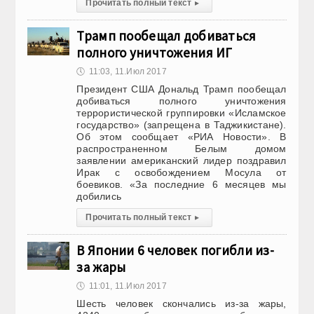
Прочитать полный текст
▸
Трамп пообещал добиваться
полного уничтожения ИГ
🕔
11:03, 11.Июл 2017
Президент США Дональд Трамп пообещал
добиваться полного уничтожения
террористической группировки «Исламское
государство» (запрещена в Таджикистане).
Об этом сообщает «РИА Новости». В
распространенном Белым домом
заявлении американский лидер поздравил
Ирак с освобождением Мосула от
боевиков. «За последние 6 месяцев мы
добились
Прочитать полный текст
▸
В Японии 6 человек погибли из-
за жары
🕔
11:01, 11.Июл 2017
Шесть человек скончались из-за жары,