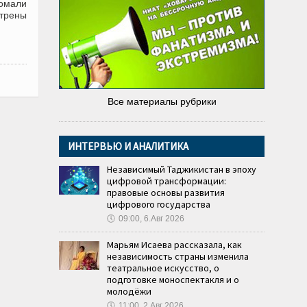
омали
отрены
Все материалы рубрики
ИНТЕРВЬЮ И АНАЛИТИКА
Независимый Таджикистан в эпоху
цифровой трансформации:
правовые основы развития
цифрового государства
🕔
09:00, 6.Авг 2026
Марьям Исаева рассказала, как
независимость страны изменила
театральное искусство, о
подготовке моноспектакля и о
молодёжи
🕔
11:00, 2.Авг 2026