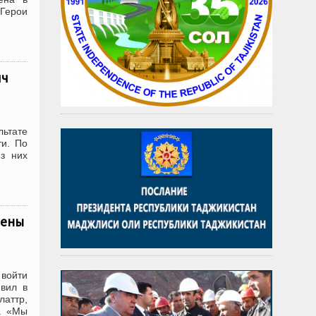
«Герои
яч
ьтате
ти. По
из них
лены
войти
вил в
аттр,
. «Мы