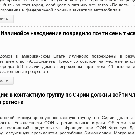
 битвы за этот город, сообщает в пятницу агентство «Reuters». 
агирования и федеральной полиции захватили автомобили в
кст
▸
 Иллинойсе наводнение повредило почти семь тыс
домов в американском штате Иллинойс повреждены в резул
ет агентство «Ассошиэйтед Пресс» со ссылкой на местные влас
порядка 6,8 тысячи домов повреждены, при этом 2,1 тысячи 
 затоплены в результате
кст
▸
ии: в контактную группу по Сирии должны войти ч
ы региона
анцией международную контактную группу по Сирии должны 
овета Безопасности ООН и региональные игроки. Об этом зая
ам постоянный представитель Франции при ООН Франсуа Дел
ву, озвученную президентом республики Эмманюэлем Макроном