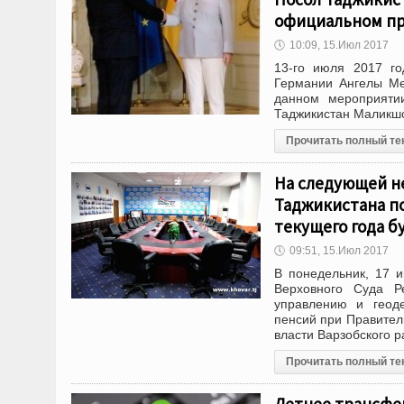
официальном пр
🕔
10:09, 15.Июл 2017
13-го июля 2017 го
Германии Ангелы Ме
данном мероприяти
Таджикистан Маликшо
Прочитать полный те
На следующей н
Таджикистана по
текущего года б
🕔
09:51, 15.Июл 2017
В понедельник, 17 
Верховного Суда Ре
управлению и геоде
пенсий при Правител
власти Варзобского р
Прочитать полный те