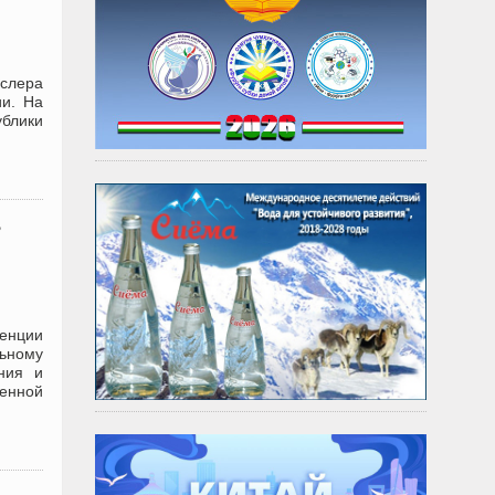
слера
ии. На
блики
енции
ьному
ания и
венной