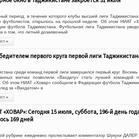
ное окно в Таджикистане закроется 31 июля
ный период, в течение которого клубы высшей лиги Таджикистана
 футболистов, открылось на прошлой неделе. Об этом НИАТ «
ии футбола Таджикистана. Футбольная лига Таджикистана увед
и о том, что летний дозаявочный
кст
▸
обедителем первого круга первой лиги Таджикистан
истана среди команд первой лиги завершился первый круг. Восемь
анных матчах позволили «Вахдату» стать лучшей командой п
. Об этом НИАТ «Ховар» сообщили в Федерации футбола Таджики
след за «Вахдатом» в
кст
▸
«ХОВАР»: Сегодня 15 июля, суббота, 196-й день года
ось 169 дней
й рубрике ежедневно пролистывает комментатор Шукухи ДАЛЕР: 