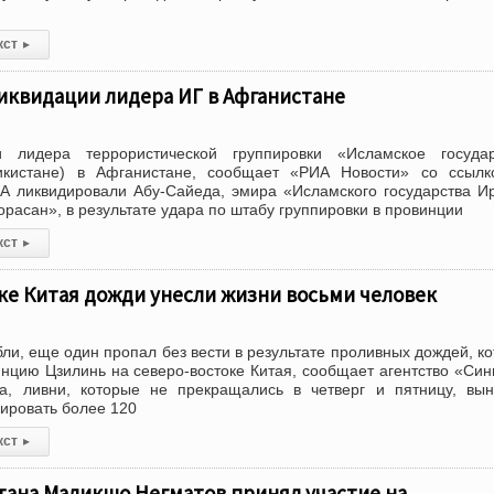
кст
▸
иквидации лидера ИГ в Афганистане
 лидера террористической группировки «Исламское государ
икистане) в Афганистане, сообщает «РИА Новости» со ссылк
А ликвидировали Абу-Сайеда, эмира «Исламского государства И
расан», в результате удара по штабу группировки в провинции
кст
▸
ке Китая дожди унесли жизни восьми человек
ли, еще один пропал без вести в результате проливных дождей, к
нцию Цзилинь на северо-востоке Китая, сообщает агентство «Син
а, ливни, которые не прекращались в четверг и пятницу, вы
уировать более 120
кст
▸
тана Маликшо Негматов принял участие на