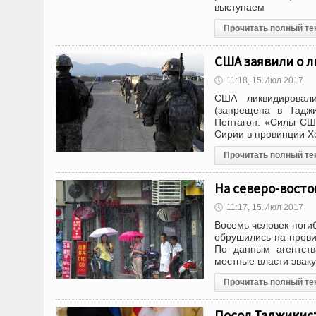
выступаем
Прочитать полный те
США заявили о л
🕔
11:18, 15.Июл 2017
США ликвидировали
(запрещена в Тадж
Пентагон. «Силы СШ
Сирии в провинции Хо
Прочитать полный те
На северо-восто
🕔
11:17, 15.Июл 2017
Восемь человек погиб
обрушились на прови
По данным агентств
местные власти эвак
Прочитать полный те
Посол Таджикис