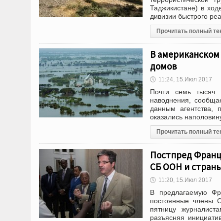
Таджикистане) в ходе
дивизии быстрого ре
Прочитать полный те
В американском
домов
🕔
11:24, 15.Июл 2017
Почти семь тысяч 
наводнения, сообща
данным агентства, 
оказались наполовину
Прочитать полный те
Постпред Франц
СБ ООН и стран
🕔
11:20, 15.Июл 2017
В предлагаемую Фр
постоянные члены С
пятницу журналист
разъясняя инициати