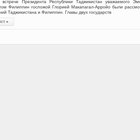
 встрече Президента Республики Таджикистан уважаемого Эм
том Филиппин госпожой Глорией Макапагал-Арройо были рассм
ий Таджикистана и Филиппин. Главы двух государств
кст
▸