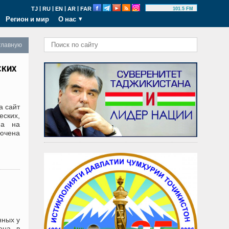
|
|
|
|
TJ
RU
EN
AR
FAR
101.5 FM
Регион и мир
О нас
главную
ских
а сайт
еских,
на на
лючена
нных у
щена в