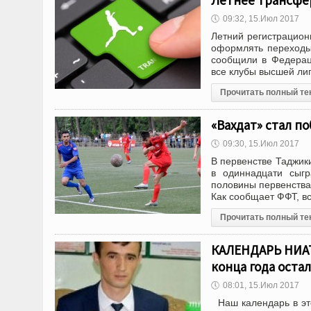
Летнее трансфер
🕔
09:32, 15.Июл 2017
Летний регистрацион
оформлять переходы
сообщили в Федерац
все клубы высшей лиг
Прочитать полный те
«Вахдат» стал п
🕔
09:30, 15.Июл 2017
В первенстве Таджик
в одиннадцати сыгр
половины первенства
Как сообщает ФФТ, в
Прочитать полный те
КАЛЕНДАРЬ НИАТ 
конца года остал
🕔
08:01, 15.Июл 2017
Наш календарь в это