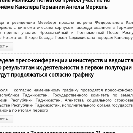
иёме Канслера Германии Ангелы Меркель
да в резиденции Мезеберг прошла встреча Федерального Кан
ркель с дипломатическим корпусом, аккредитованном в Герман
и принял участие Чрезвычайный и Полномочный Посол Респу
 Неъматов. В ходе беседы Посол Таджикистана передал Канслеру
кст
▸
еделе пресс-конференции министерств и ведомств
 результатам их деятельности в первом полугодии
удут продолжаться согласно графику
июля согласно намеченному графику проводятся пресс-конфер
спублики Таджикистан, Государственного комитета по земел
зии Республики Таджикистан, Агентства социального страхов
ьстве Республики Таджикистан, исполнительного органа государст
айона по итогам первого
кст
▸