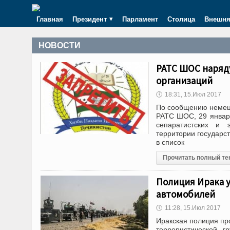
Главная
Президент
Парламент
Столица
Внешня
НОВОСТИ
РАТС ШОС наряд
организаций
🕔
18:31, 15.Июл 2017
По сообщению немецк
РАТС ШОС, 29 января
сепаратистских и 
территории государс
в список
Прочитать полный те
Полиция Ирака у
автомобилей
🕔
11:28, 15.Июл 2017
Иракская полиция пр
террористической г