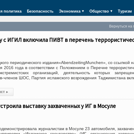
я политика
Безопасность
Экономика
Общество
Туризм
Вернуться на 
у с ИГИЛ включила ПИВТ в перечень террористиче
ого периодического издания«AbendzeitingMunchen», со ссылкой н
 2016 года в соответствии с Положением о Перечне террористич
экстремистских организаций, деятельность которых запреще
тв-членов ШОС, Партия исламского возрождения Таджикистана вк
кст
▸
строила выставку захваченных у ИГ в Мосуле
одемонстрировала журналистам в Мосуле 23 автомобиля, захваче
руппировки «Исламское государство» (ИГ, организация запре