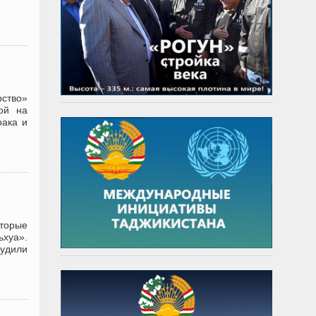
ство»
ой на
рака и
оторые
ьхуа».
нудили