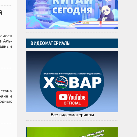
й
лился
в Аль-
ВИДЕОМАТЕРИАЛЫ
лавный
стана
ране и
одных
Все видеоматериалы