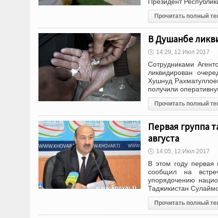
Президент Республик
Прочитать полный те
В Душанбе ликв
🕔
14:29, 12.Июл 2017
Сотрудниками Агент
ликвидирован очере
Хушнуд Рахматуллоев
получили оперативну
Прочитать полный те
Первая группа т
августа
🕔
14:05, 12.Июл 2017
В этом году первая 
сообщил на встре
упорядочению нацио
Таджикистан Сулаймо
Прочитать полный те