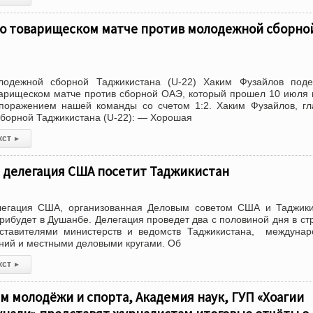
 о товарищеском матче против молодежной сборно
лодежной сборной Таджикистана (U-22) Хаким Фузайлов поде
арищеском матче против сборной ОАЭ, который прошел 10 июля 
поражением нашей команды со счетом 1:2. Хаким Фузайлов, г
борной Таджикистана (U-22): — Хорошая
кст
▸
я делегация США посетит Таджикистан
легация США, организованная Деловым советом США и Таджики
рибудет в Душанбе. Делегация проведет два с половиной дня в ст
тавителями министерств и ведомств Таджикистана, междунар
ний и местными деловыми кругами. Об
кст
▸
м молодёжи и спорта, Академия наук, ГУП «Хоҷагии