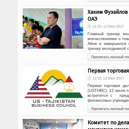
Хаким Фузайлов
ОАЭ
🕔
12:20, 12.Июл 2017
Главный тренер мо
впечатлениями о тов
Айне и завершился 
тренер молодежной с
Прочитать полный те
Первая торгова
🕔
12:18, 12.Июл 2017
Первая торговая де
(USTHBC), 12 июля п
встретится с предс
финансовых учрежде
Прочитать полный те
Комитет по дела