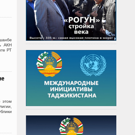
ушанбе
ь АКН
нте РТ
не
б этом
игии,
ублики