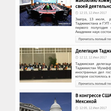
манзилию комму
своей деятельн
🕔
12:15, 12.Июл 2017
Завтра, 13 июля, р
Таджикистана и ГУП 
первого полугодия
Академии наук состои
Прочитать полный те
Делегация Тадж
🕔
12:12, 12.Июл 2017
Таджикская делегац
Таджикистан Музафф
иностранных дел го
которое состоялось 
Прочитать полный те
В конгрессе США
Мексикой
🕔
12:05, 12.Июл 2017