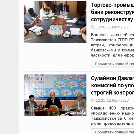
Торгово-промыш
банк реконстру
сотрудничеству
🕔
13:58, 12.Июл 2017
Вопросы дальнейшег
Таджикистан (ТПП РТ
встреч, конференц
банковскими и комме
частности, для инфо
Прочитать полный те
Сулаймон Давла
комиссий по упо
строгий контро
🕔
12:25, 12.Июл 2017
Свыше 400 правон
упорядочению нацио
Таджикистан за 6 ме
июля председатель в
Прочитать полный те