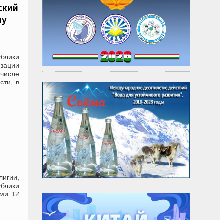
ский
му
блики
изации
числе
сти, в
игии,
ублики
ами 12