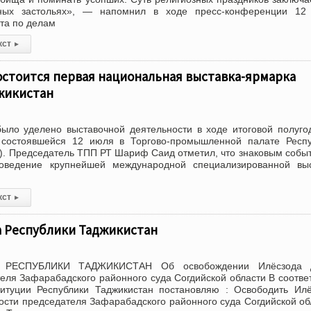
ых застольях», — напомнил в ходе пресс-конференции 12
та по делам
кст
▸
остоится первая национальная выставка-ярмарка
жикистан
ыло уделено выставочной деятельности в ходе итоговой полуг
 состоявшейся 12 июля в Торгово-промышленной палате Респу
). Председатель ТПП РТ Шариф Саид отметил, что знаковым собы
оведение крупнейшей международной специализированной выс
кст
▸
а Республики Таджикистан
 РЕСПУБЛИКИ ТАДЖИКИСТАН Об освобождении Илёсзода 
еля Зафарабадского районного суда Согдийской области В соотве
титуции Республики Таджикистан постановляю : Освободить Ил
ости председателя Зафарабадского районного суда Согдийской об