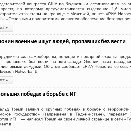
едставителей конгресса США по бюджетным ассигнованиям во в
опроект, по которому предусматривается выделение 1,6 милл
строительства стены на границе с Мексикой, пишет «РИА Новос
Hill». «Основными приоритетами являются обеспечение безопасност
кст
▸
понии военные ищут людей, пропавших без вести
отрудников сил самообороны, полиции и пожарной охраны прод
к, пропавших без вести на юго-западе Японии из-за наводне
х ливневыми дождями. Об этом сообщает «РИА Новости» со ссыл
evision Network». В
кст
▸
больших победах в борьбе с ИГ
льд Трамп заявил о крупных победах в борьбе с террористич
мское государство» (запрещена в Таджикистане), передает 
тив ИГ!», — написал Трамп на своей личной странице в сети «Twi
меет в