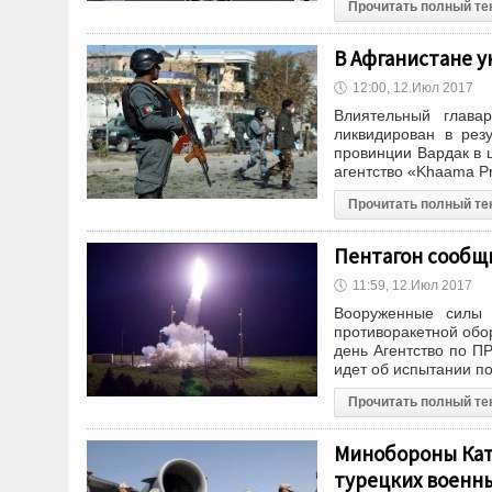
Прочитать полный те
В Афганистане у
🕔
12:00, 12.Июл 2017
Влиятельный глава
ликвидирован в рез
провинции Вардак в 
агентство «Khaama P
Прочитать полный те
Пентагон сообщ
🕔
11:59, 12.Июл 2017
Вооруженные силы 
противоракетной обо
день Агентство по П
идет об испытании п
Прочитать полный те
Минобороны Кат
турецких военн