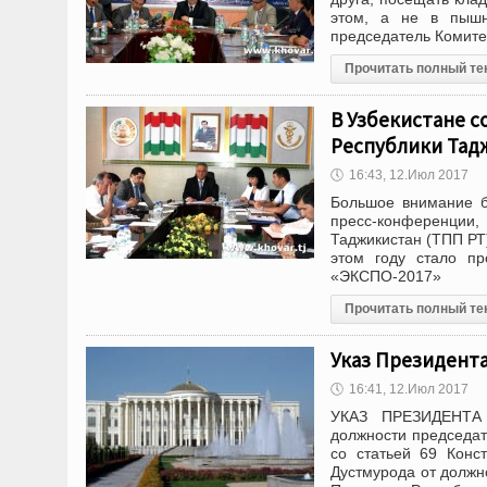
этом, а не в пышн
председатель Комите
Прочитать полный те
В Узбекистане с
Республики Тад
🕔
16:43, 12.Июл 2017
Большое внимание б
пресс-конференции,
Таджикистан (ТПП РТ
этом году стало пр
«ЭКСПО-2017»
Прочитать полный те
Указ Президент
🕔
16:41, 12.Июл 2017
УКАЗ ПРЕЗИДЕНТА
должности председат
со статьей 69 Конс
Дустмурода от должн