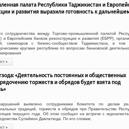
ленная палата Республики Таджикистан и Европей
кции и развития выразили готовность к дальнейше
о сотрудничества между Торгово-промышленной палатой Респу
) и Европейским банком реконструкции и развития (ЕБРР), орган
ий, семинаров с бизнес-сообществом Таджикистана, в том 
рческими кругами республики по вопросам банковской деятельно
рмирования
кст
▸
тзода: «Деятельность постоянных и общественных
рядочению торжеств и обрядов будет взята под
ль»
арушений выявлено сотрудниками Комитета по делам рел
нальных традиций, торжеств и обрядов при Правительстве Респ
сяцев текущего года. Об этом сообщил на встрече с журналист
едомства Сулаймон Давлатзода. По его словам,
кст
▸