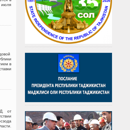
 июля
одовой
блики
тием в
тавки
Д. от
тствии
ёсзода
ласти.