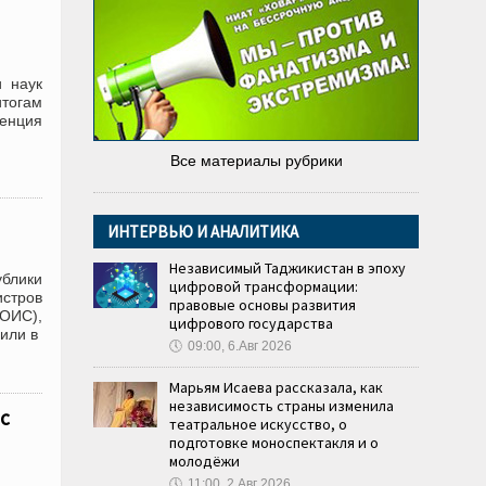
 наук
итогам
енция
Все материалы рубрики
ИНТЕРВЬЮ И АНАЛИТИКА
Независимый Таджикистан в эпоху
блики
цифровой трансформации:
истров
правовые основы развития
 ОИС),
цифрового государства
или в
🕔
09:00, 6.Авг 2026
Марьям Исаева рассказала, как
независимость страны изменила
с
театральное искусство, о
подготовке моноспектакля и о
молодёжи
🕔
11:00, 2.Авг 2026