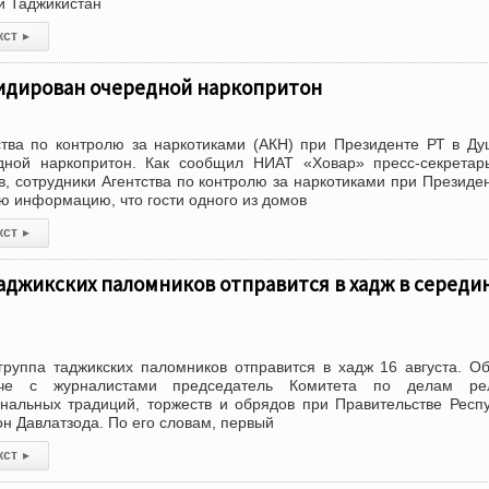
и Таджикистан
кст
▸
идирован очередной наркопритон
ства по контролю за наркотиками (АКН) при Президенте РТ в Д
дной наркопритон. Как сообщил НИАТ «Ховар» пресс-секретар
, сотрудники Агентства по контролю за наркотиками при Президе
ю информацию, что гости одного из домов
кст
▸
аджикских паломников отправится в хадж в середи
группа таджикских паломников отправится в хадж 16 августа. О
че с журналистами председатель Комитета по делам рел
нальных традиций, торжеств и обрядов при Правительстве Респ
н Давлатзода. По его словам, первый
кст
▸