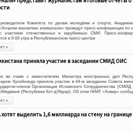
нали» представят журналистам итоговые отчёты о
ости
уководители Комитета по делам молодёжи и спорта, Академии
«Хоҷагии манзилию коммунали» проведут пресс-конференции по 
 с участием отечественных и зарубежных СМИ. Пресс-конфер
тся в 9.00 утра в Республиканском пресс-центре
кст
▸
икистана приняла участие в заседании СМИД ОИС
ия во главе с заместителем Министра иностранных дел Респу
аром Хусейнзода приняла участие в 44-м заседании Совета мин
сударств-членов Организации Исламского Сотрудничества (СМИД
в Абиджане (Республика Кот-д’Ивуар). Об этом НИАТ «Ховар» сообщ
кст
▸
 хотят выделить 1,6 миллиарда на стену на границе 