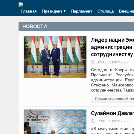
Главная
Президент
Парламент
Столица
Внешня
НОВОСТИ
Лидер нации Эм
администрации 
сотрудничеству
🕔
18:56, 12.Июл 2017
Сегодня в Касри м
Президент Республ
администрации Евр
Стефано Мансервиса
сотрудничества Тадж
Прочитать полный те
Сулаймон Давлат
🕔
17:06, 12.Июл 2017
«В мусульманские пр
друга, посещать кла