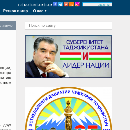
|
|
|
|
TJ
RU
EN
AR
FAR
101.5 FM
Регион и мир
О нас
главную
ации,
ктора
витию
ством
ь друг
ется в