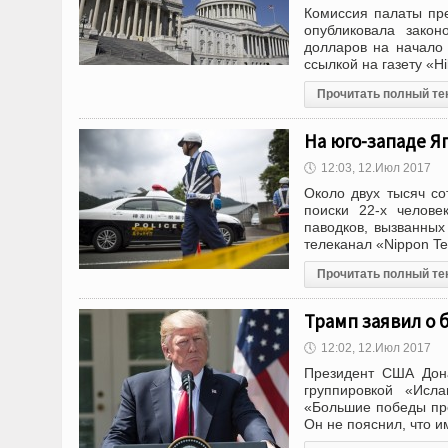
Комиссия палаты пр
опубликовала закон
долларов на начало 
ссылкой на газету «
Прочитать полный те
На юго-западе Я
🕔
12:03, 12.Июл 2017
Около двух тысяч с
поиски 22-х челове
паводков, вызванны
телеканал «Nippon Tel
Прочитать полный те
Трамп заявил о 
🕔
12:02, 12.Июл 2017
Президент США Дона
группировкой «Исла
«Большие победы про
Он не пояснил, что и