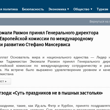
я политика
Безопасность
Экономика
Общество
Туризм
Вернуться на 
омали Рахмон принял Генерального директора
Европейской комиссии по международному
 и развитию Стефано Мансервиса
иллат Основатель мира и национального единства — Лидер н
ики Таджикистан Эмомали Рахмон принял Генерального дире
опейской комиссии по международному сотрудничеству и раз
. На встрече было выражено удовлетворение уровнем и каче
икистана
кст
▸
зода: «Суть праздников не в пышных застольях»
аздники, такие, как Ид-аль Фитр и Курбон, принято поздравлят
дбища и поминать усопших. Суть религиозных праздников заключа