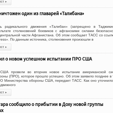
кст
▸
ничтожен один из главарей «Талибана»
рь радикального движения «Талибан» (запрещено в Таджикис
ультате столкновений боевиков с афганскими силами безопасн
центральной части Афганистана. Об этом сообщает ТАСС со ссыл
ress». По данным источника, столкновения произошли в
кст
▸
ил о новом успешном испытании ПРО США
США провели во вторник новое испытание американской си
роны (ПРО), которое прошло успешно. Об этом заявило позднее в 
РО Министерства обороны США, передает ТАСС. Как оно уточнило
одвижного
кст
▸
ара сообщило о прибытии в Доху новой группы
ых