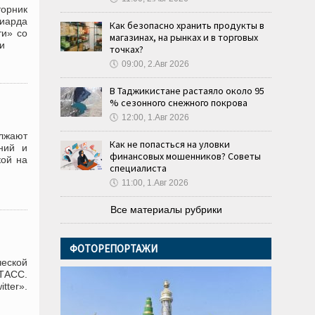
торник
иарда
Как безопасно хранить продукты в
ти» со
магазинах, на рынках и в торговых
и
точках?
🕔
09:00, 2.Авг 2026
В Таджикистане растаяло около 95
% сезонного снежного покрова
🕔
12:00, 1.Авг 2026
олжают
Как не попасться на уловки
ний и
финансовых мошенников? Советы
кой на
специалиста
🕔
11:00, 1.Авг 2026
Все материалы рубрики
ФОТОРЕПОРТАЖИ
еской
ТАСС.
tter».