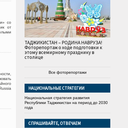
ти» со
ик от
релыми
ТАДЖИКИСТАН – РОДИНА НАВРУЗА!
Фоторепортаж о ходе подготовки к
этому всемирному празднику в
столице
Все фоторепортажи
ности,
овать
йного
НАЦИОНАЛЬНЫЕ СТРАТЕГИИ
Russia
Национальная стратегия развития
Республики Таджикистан на период до 2030
года
СПРАШИВАЙТЕ, ОТВЕЧАЕМ