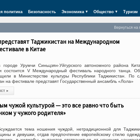
я политика
Безопасность
Экономика
Общество
Туризм
Вернуться на 
 представят Таджикистан на Международном
естивале в Китае
городе Урумчи Синьцзян-Уйгурского автономного района Кита
и состоится V Международный фестиваль народного танца. Об
или в Министерстве культуры Республики Таджикистан. По с
тан на фестивале представят Государственный ансамбль «Лола»
кст
▸
м чужой культурой — это все равно что быть
ком у чужого родителя»
бсуждается тема ношения чуждой, нетрадиционной для Таджик
щины и девушки, отдав предпочтение европейскому стилю одеж
нувшись в хиджабы, пытаются отстраниться от ношения национа