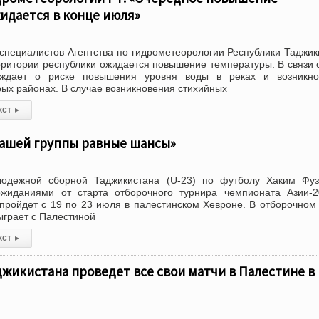
идается в конце июля»
специалистов Агентства по гидрометеорологии Республики Таджик
рритории республики ожидается повышение температуры. В связи 
еждает о риске повышения уровня воды в реках и возникно
рых районах. В случае возникновения стихийных
кст
▸
нашей группы равные шансы»
одежной сборной Таджикистана (U-23) по футболу Хаким Фуз
жиданиями от старта отборочного турнира чемпионата Азии-2
 пройдет с 19 по 23 июля в палестинском Хевроне. В отборочном
грает с Палестиной
кст
▸
жикистана проведет все свои матчи в Палестине в