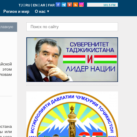
|
|
|
|
TJ
RU
EN
AR
FAR
101.5 FM
Регион и мир
О нас
главную
йской
 этом
ловам
истана
ды или
льного