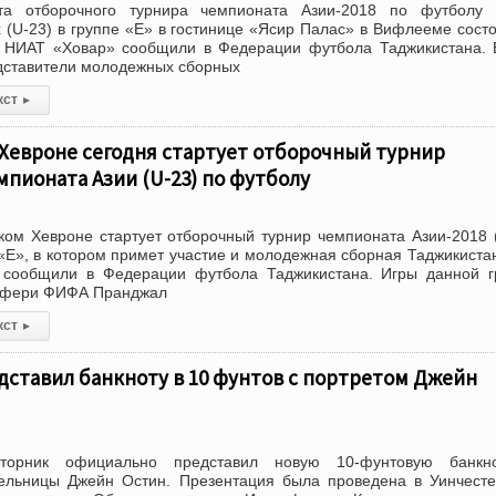
та отборочного турнира чемпионата Азии-2018 по футболу 
(U-23) в группе «Е» в гостинице «Ясир Палас» в Вифлееме сост
 НИАТ «Ховар» сообщили в Федерации футбола Таджикистана. 
дставители молодежных сборных
кст
▸
Хевроне сегодня стартует отборочный турнир
пионата Азии (U-23) по футболу
ком Хевроне стартует отборочный турнир чемпионата Азии-2018 
 «Е», в котором примет участие и молодежная сборная Таджикиста
сообщили в Федерации футбола Таджикистана. Игры данной г
рефери ФИФА Пранджал
кст
▸
дставил банкноту в 10 фунтов с портретом Джейн
торник официально представил новую 10-фунтовую банкн
ельницы Джейн Остин. Презентация была проведена в Уинчест