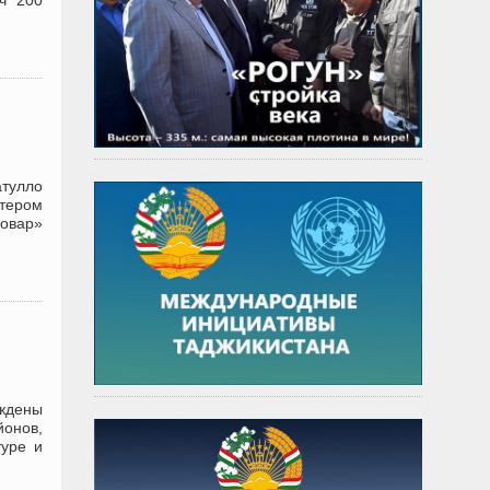
ч 200
атулло
тером
Ховар»
ждены
онов,
туре и