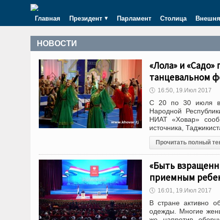
Главная
Президент
Парламент
Столица
Внешня
НОВОСТИ
«Лола» и «Садо»
танцевальном ф
🕔
16:50, 19.Июл 2017
С 20 по 30 июля в 
Народной Республик
НИАТ «Ховар» сообщ
источника, Таджикис
Прочитать полный те
«Быть взращенны
приемным ребен
🕔
16:01, 19.Июл 2017
В стране активно о
одежды. Многие жен
же, напротив, обер