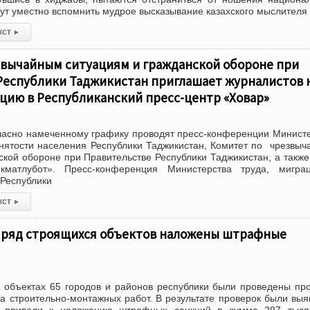
Тут уместно вспомнить мудрое высказывание казахского мыслителя
кст
▸
звычайным ситуациям и гражданской обороне при
Республики Таджикистан приглашает журналистов 
цию в Республиканский пресс-центр «Ховар»
гласно намеченному графику проводят пресс-конференции Минист
анятости населения Республики Таджикистан, Комитет по чрезвы
ской обороне при Правительстве Республики Таджикистан, а такж
икматлубот». Пресс-конференция Министерства труда, мигра
 Республики
кст
▸
а ряд строящихся объектов наложены штрафные
 объектах 65 городов и районов республики были проведены пр
ва строительно-монтажных работ. В результате проверок были вы