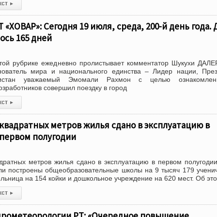
кст
▸
«ХОВАР»: Сегодня 19 июля, среда, 200-й день года. 
ось 165 дней
ой рубрике ежедневно пролистывает комментатор Шукухи ДАЛ
ователь мира и национального единства – Лидер нации, През
икистан уважаемый Эмомали Рахмон с целью ознакомле
озработников совершил поездку в город
кст
▸
 квадратных метров жилья сдано в эксплуатацию в
 первом полугодии
дратных метров жилья сдано в эксплуатацию в первом полугоди
ыли построены общеобразовательные школы на 9 тысяч 179 учени
ольница на 154 койки и дошкольное учреждение на 620 мест. Об это
кст
▸
идрометеорологии РТ: «Очередное повышение