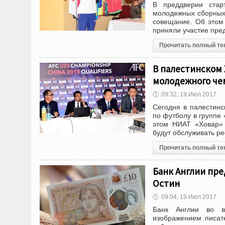
В преддверии стар
молодежных сборных 
совещание. Об этом
приняли участие пре
Прочитать полный те
В палестинском 
молодежного чем
🕔
09:32, 19.Июл 2017
Сегодня в палестинс
по футболу в группе
этом НИАТ «Ховар» 
будут обслуживать 
Прочитать полный те
Банк Англии пре
Остин
🕔
09:04, 19.Июл 2017
Банк Англии во в
изображением писат