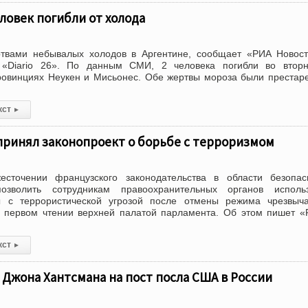
еловек погибли от холода
ртвами небывалых холодов в Аргентине, сообщает «РИА Новос
 «Diario 26». По данным СМИ, 2 человека погибли во вторн
ровинциях Неукен и Мисьонес. Обе жертвы мороза были преста
кст
▸
принял законопроект о борьбе с терроризмом
есточении французского законодательства в области безопас
озволить сотрудникам правоохранительных органов использ
 с террористической угрозой после отмены режима чрезвыча
в первом чтении верхней палатой парламента. Об этом пишет «
кст
▸
Джона Хантсмана на пост посла США в России