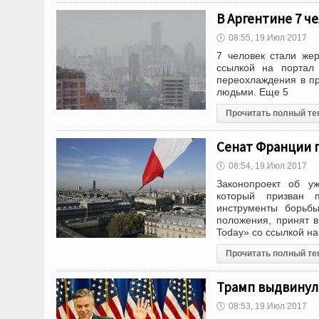
В Аргентине 7 ч
🕔
08:55, 19.Июл 2017
7 человек стали же
ссылкой на портал
переохлаждения в п
людьми. Еще 5
Прочитать полный те
Сенат Франции 
🕔
08:54, 19.Июл 2017
Законопроект об уж
который призван п
инструменты борьбы
положения, принят 
Today» со ссылкой на
Прочитать полный те
Трамп выдвинул 
🕔
08:53, 19.Июл 2017