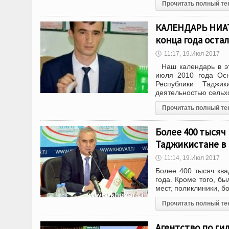
Прочитать полный те
КАЛЕНДАРЬ НИАТ 
конца года остал
🕔
11:17, 19.Июл 2017
Наш календарь в эт
июля 2010 года Осн
Республики Тадж
деятельностью сельх
Прочитать полный те
Более 400 тысяч
Таджикистане в
🕔
11:14, 19.Июл 2017
Более 400 тысяч ква
года. Кроме того, б
мест, поликлиники, б
Прочитать полный те
Агентство по г