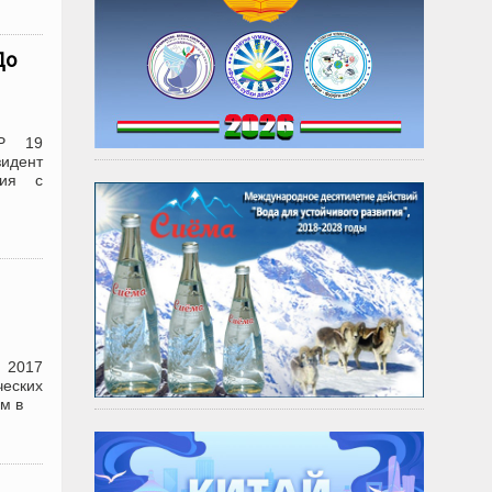
До
ЕР 19
идент
ния с
и 2017
ческих
м в