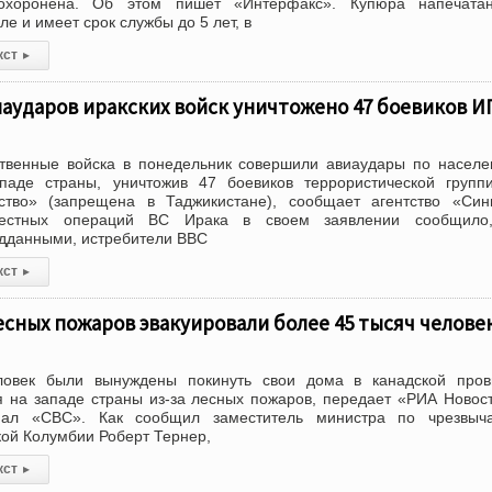
охоронена. Об этом пишет «Интерфакс». Купюра напечата
 и имеет срок службы до 5 лет, в
кст
▸
иаударов иракских войск уничтожено 47 боевиков И
ственные войска в понедельник совершили авиаудары по насел
ападе страны, уничтожив 47 боевиков террористической групп
ство» (запрещена в Таджикистане), сообщает агентство «Син
местных операций ВС Ирака в своем заявлении сообщило,
едданными, истребители ВВС
кст
▸
лесных пожаров эвакуировали более 45 тысяч челове
ловек были вынуждены покинуть свои дома в канадской пров
 на западе страны из-за лесных пожаров, передает «РИА Новос
нал «CBC». Как сообщил заместитель министра по чрезвыч
кой Колумбии Роберт Тернер,
кст
▸