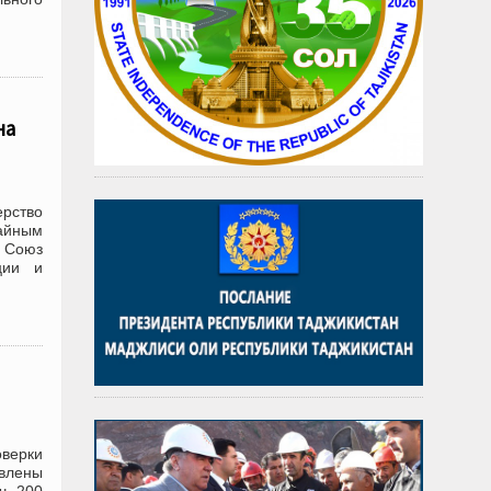
на
ерство
чайным
е Союз
ции и
оверки
явлены