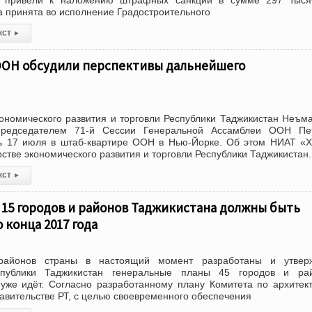
е привели к наложению штрафных санкций в сумме 297 тыся
 принята во исполнение Градостроительного
кст
▸
ООН обсудили перспективы дальнейшего
ономического развития и торговли Республики Таджикистан Неъм
председателем 71-й Сессии Генеральной Ассамблеи ООН Пе
ь 17 июля в штаб-квартире ООН в Нью-Йорке. Об этом НИАТ «
стве экономического развития и торговли Республики Таджикистан.
кст
▸
15 городов и районов Таджикистана должны быть
 конца 2017 года
районов страны в настоящий момент разработаны и утвер
спублики Таджикистан генеральные планы 45 городов и рай
уже идёт. Согласно разработанному плану Комитета по архитек
равительстве РТ, с целью своевременного обеспечения