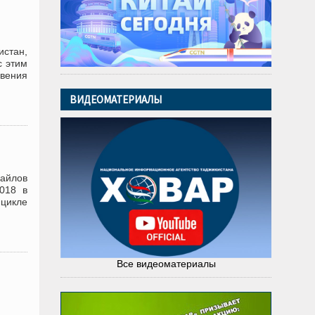
истан,
с этим
вения
ВИДЕОМАТЕРИАЛЫ
айлов
018 в
 цикле
Все видеоматериалы