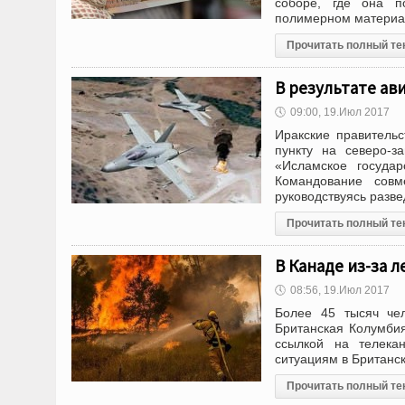
соборе, где она п
полимерном материале
Прочитать полный те
В результате ав
🕔
09:00, 19.Июл 2017
Иракские правитель
пункту на северо-з
«Исламское государ
Командование сов
руководствуясь разв
Прочитать полный те
В Канаде из-за 
🕔
08:56, 19.Июл 2017
Более 45 тысяч че
Британская Колумбия
ссылкой на телека
ситуациям в Британс
Прочитать полный те