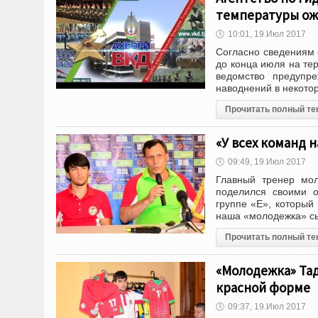
температуры ож
🕔
10:01, 19.Июл 2017
Согласно сведениям 
до конца июля на те
ведомство предупр
наводнений в некото
Прочитать полный те
«У всех команд 
🕔
09:49, 19.Июл 2017
Главный тренер мол
поделился своими о
группе «Е», который
наша «молодежка» сы
Прочитать полный те
«Молодежка» Тад
красной форме
🕔
09:37, 19.Июл 2017