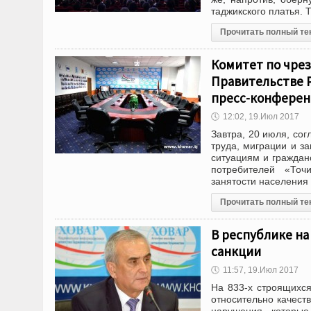
таджикского платья. 
Прочитать полный те
Комитет по чре
Правительстве 
пресс-конферен
🕔
12:02, 19.Июл 2017
Завтра, 20 июля, со
труда, миграции и з
ситуациям и граждан
потребителей «Точ
занятости населения
Прочитать полный те
В республике н
санкции
🕔
11:57, 19.Июл 2017
На 833-х строящихся
относительно качест