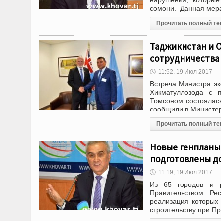
нарушения, которы
сомони. Данная мера
Прочитать полный те
Таджикистан и 
сотрудничества
🕔
11:52, 19.Июл 2017
Встреча Министра эк
Хикматуллозода с 
Томсоном состоялас
сообщили в Министер
Прочитать полный те
Новые генпланы 
подготовлены до
🕔
11:19, 19.Июл 2017
Из 65 городов и 
Правительством Ре
реализация которых 
строительству при П