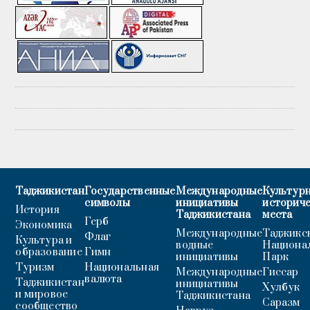
Таджикистан
Государственные
Международные
Культурн
символы
инициативы
историч
История
Таджикистана
места
Герб
Экономика
Международные
Таджикс
Флаг
Культура и
водные
Национа
образование
Гимн
инициативы
Парк
Туризм
Национальная
Международные
Гиссар
валюта
Таджикистан
инициативы
Хулбук
и мировое
Таджикистана
Саразм
сообщество