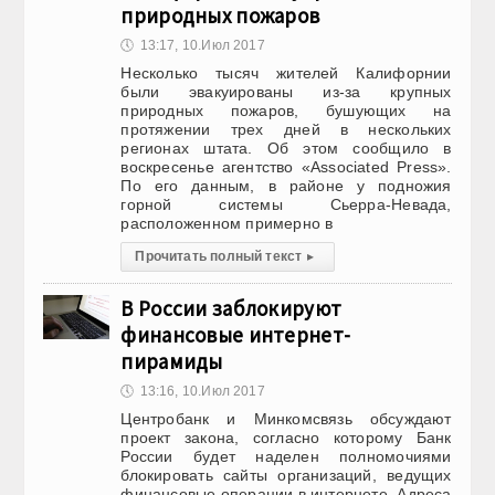
природных пожаров
🕔
13:17, 10.Июл 2017
Несколько тысяч жителей Калифорнии
были эвакуированы из-за крупных
природных пожаров, бушующих на
протяжении трех дней в нескольких
регионах штата. Об этом сообщило в
воскресенье агентство «Associated Press».
По его данным, в районе у подножия
горной системы Сьерра-Невада,
расположенном примерно в
Прочитать полный текст
▸
В России заблокируют
финансовые интернет-
пирамиды
🕔
13:16, 10.Июл 2017
Центробанк и Минкомсвязь обсуждают
проект закона, согласно которому Банк
России будет наделен полномочиями
блокировать сайты организаций, ведущих
финансовые операции в интернете. Адреса