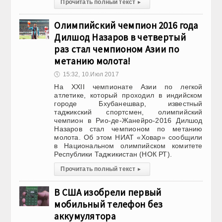
Прочитать полный текст
▸
Олимпийский чемпион 2016 года
Дилшод Назаров в четвертый
раз стал чемпионом Азии по
метанию молота!
🕔
15:32, 10.Июл 2017
На XXII чемпионате Азии по легкой
атлетике, который проходил в индийском
городе Бхубанешвар, известный
таджикский спортсмен, олимпийский
чемпион в Рио-де-Жанейро-2016 Дилшод
Назаров стал чемпионом по метанию
молота. Об этом НИАТ «Ховар» сообщили
в Национальном олимпийском комитете
Республики Таджикистан (НОК РТ).
Прочитать полный текст
▸
В США изобрели первый
мобильный телефон без
аккумулятора