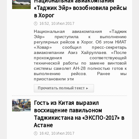
Национальная авиакомпания
«Таджик Эйр» возобновила рейсы
в Хорог
🕔
16:52, 10.Июл 2017
Национальная авиакомпания «Таджик
Эйр» приступила к выполнению
регулярных рейсов в Хорог. Об этом НИАТ
«Ховар» сообщил пресс-секретарь
авиакомпании Азиз Хайруллаев. «После
прохождения соответствующей
технической работы по замене винтовой
системы самолет АН-28 полностью готов к
выполнению рейсов. Ранее мы
приостановили эти
Прочитать полный текст
▸
Гость из Китая выразил
восхищение павильоном
Таджикистана на «ЭКСПО-2017» в
Астане
🕔
16:42, 10.Июл 2017