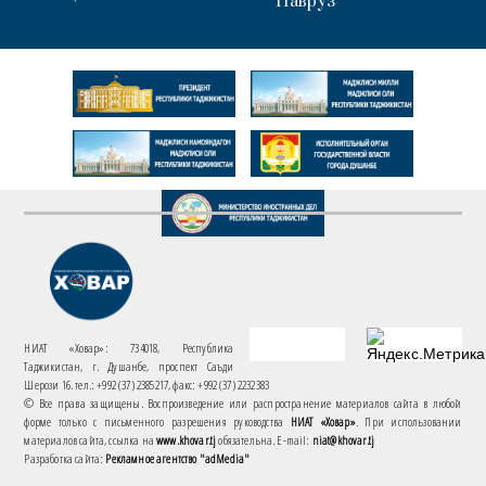
Навруз
НИАТ «Ховар»: 734018, Республика
Таджикистан, г. Душанбе, проспект Саъди
Шерози 16. тел.: +992 (37) 2385217, факс: +992 (37) 2232383
© Все права защищены. Воспроизведение или распространение материалов сайта в любой
форме только с письменного разрешения руководства
НИАТ «Ховар»
. При использовании
материалов сайта, ссылка на
www.khovar.tj
обязательна. E-mail:
niat@khovar.tj
Разработка сайта:
Рекламное агентство "adMedia"