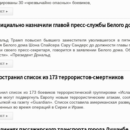
дированы 30 «чрезвычайно опасных» боевиков,
кст
▸
ициально назначили главой пресс-службы Белого д
льд Трамп повысил бывшего заместителя уволившегося в пятн
ря Белого дома Шона Спайсера Сару Сандерс до должности главы 
и своего пресс-секретаря, говорится в заявлении Белого дома. О
ти». «Президент Дональд
кст
▸
остранил список из 173 террористов-смертников
нил список из 173 боевиков террористической группировки «Исл
ые могут подвергнуть Европу новым террористическим атакам, со
лкой на газету «Guardian». Список составила американская разве
ченных во время операций в Сирии и Ираке.
кст
▸
 линиях пассажирского транспорта города Душанбе