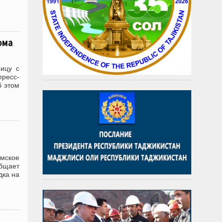
ома
ицу с
пресс-
б этом
амское
общает
дка на