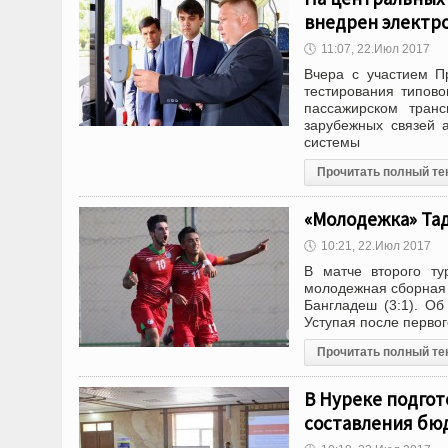
внедрен электр
🕔
11:07, 22.Июл 2017
Вчера с участием 
тестирования типово
пассажирском тран
зарубежных связей 
системы
Прочитать полный те
«Молодежка» Та
🕔
10:21, 22.Июл 2017
В матче второго ту
молодежная сборная
Бангладеш (3:1). О
Уступая после первог
Прочитать полный те
В Нуреке подгот
составления бюд