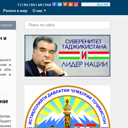
|
|
|
|
TJ
RU
EN
AR
FAR
101.5 FM
Регион и мир
О нас
главную
н и
ьного
ном и
м ибн
яние и
нае
трова,
общает
влению