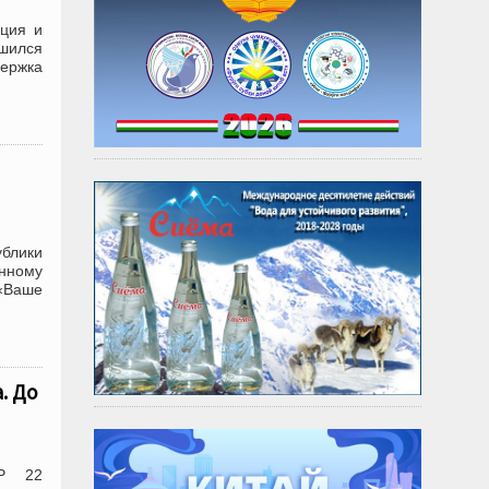
ация и
ршился
держка
ублики
нному
 «Ваше
. До
ЕР 22