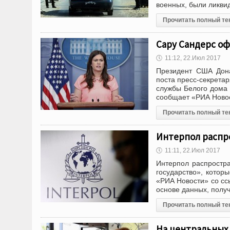
военных, были ликви
Прочитать полный те
Сару Сандерс оф
🕔
11:12, 22.Июл 2017
Президент США Дона
поста пресс-секрета
службы Белого дома 
сообщает «РИА Новос
Прочитать полный те
Интерпол распр
🕔
11:11, 22.Июл 2017
Интерпол распростра
государство», котор
«РИА Новости» со ссы
основе данных, полу
Прочитать полный те
На центральных