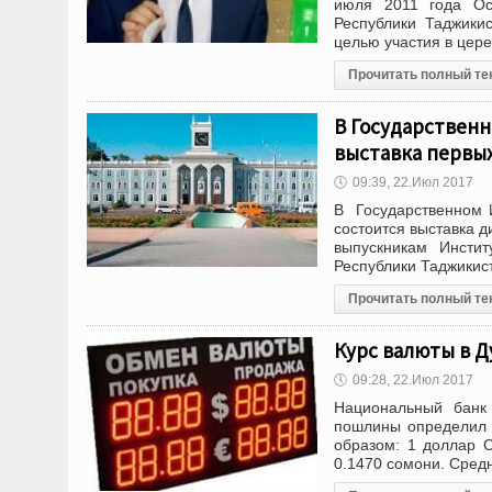
июля 2011 года Ос
Республики Таджики
целью участия в цер
Прочитать полный те
В Государственн
выставка первы
🕔
09:39, 22.Июл 2017
В Государственном И
состоится выставка 
выпускникам Инсти
Республики Таджикист
Прочитать полный те
Курс валюты в Д
🕔
09:28, 22.Июл 2017
Национальный банк 
пошлины определил 
образом: 1 доллар С
0.1470 сомони. Сред