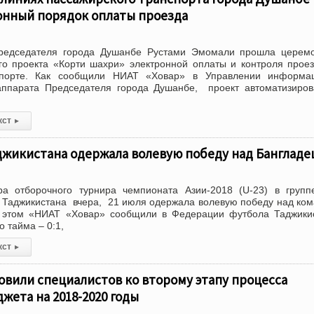
онный порядок оплаты проезда
Председателя города Душанбе Рустами Эмомали прошла цере
го проекта «Корти шахри» электронной оплаты и контроля прое
спорте. Как сообщили НИАТ «Ховар» в Управлении информа
аппарата Председателя города Душанбе, проект автоматизиро
кст
▸
джикистана одержала волевую победу над Банглад
ра отборочного турнира чемпионата Азии-2018 (U-23) в груп
 Таджикистана вчера, 21 июля одержала волевую победу над ко
б этом «НИАТ «Ховар» сообщили в Федерации футбола Таджики
о тайма – 0:1,
кст
▸
овили специалистов ко второму этапу процесса
жета на 2018-2020 годы