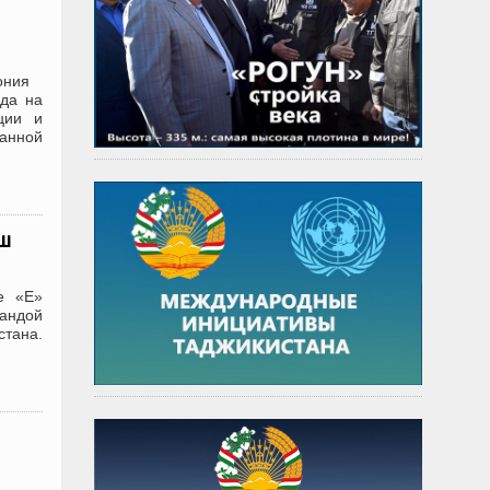
мония
зда на
ции и
ванной
еш
пе «Е»
мандой
стана.