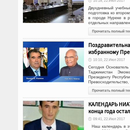
🕔
10:18, 22.Июл 2017
Двухдневный учебны
подготовка ко второ
в городе Нуреке в 
отдельных направле
Прочитать полный те
Поздравительна
избранному Пре
🕔
10:10, 22.Июл 2017
Сегодня Основатель 
Таджикистан Эмом
Президенту Республи
Превосходительство,
Прочитать полный те
КАЛЕНДАРЬ НИАТ 
конца года остал
🕔
09:41, 22.Июл 2017
Наш календарь в эт