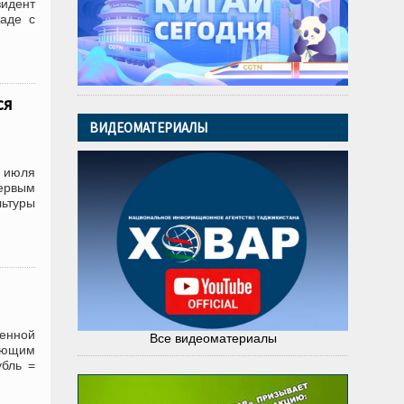
идент
аде с
ся
ВИДЕОМАТЕРИАЛЫ
4 июля
первым
ьтуры
енной
Все видеоматериалы
дующим
убль =