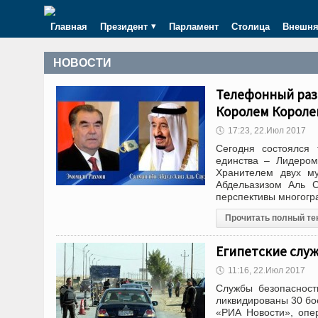
Главная
Президент
Парламент
Столица
Внешня
НОВОСТИ
Телефонный раз
Королем Короле
🕔
17:23, 22.Июл 2017
Сегодня состоялся
единства – Лидером
Хранителем двух м
Абдельазизом Аль С
перспективы многогр
Прочитать полный те
Египетские служ
🕔
11:16, 22.Июл 2017
Службы безопасност
ликвидированы 30 бое
«РИА Новости», опе