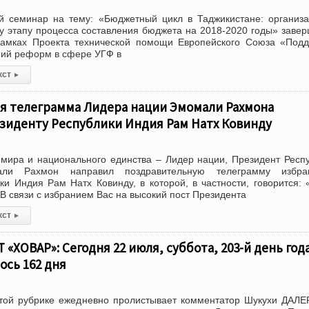
й семинар на тему: «Бюджетный цикл в Таджикистане: организ
му этапу процесса составления бюджета на 2018-2020 годы» заве
рамках Проекта технической помощи Европейского Союза «Под
ний реформ в сфере УГФ в
кст
▸
я телеграмма Лидера нации Эмомали Рахмона
зиденту Республики Индия Рам Натх Ковинду
мира и национального единства – Лидер нации, Президент Респ
али Рахмон направил поздравительную телеграмму избра
ки Индия Рам Натх Ковинду, в которой, в частности, говорится:
 В связи с избранием Вас на высокий пост Президента
кст
▸
«ХОВАР»: Сегодня 22 июля, суббота, 203-й день года
ось 162 дня
ой рубрике ежедневно пролистывает комментатор Шукухи ДАЛ