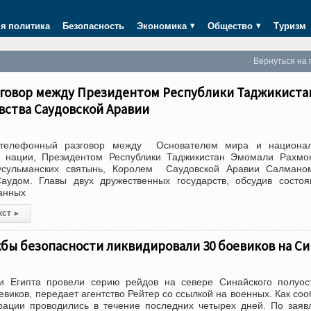
я политика
Безопасность
Экономика
Общество
Туризм
Вернуться на 
говор между Президентом Республики Таджикиста
вства Саудовской Аравии
 телефонный разговор между Основателем мира и национал
 нации, Президентом Республики Таджикистан Эмомали Рахмо
усульманских святынь, Королем Саудовской Аравии Салмано
аудом. Главы двух дружественных государств, обсудив состо
анных
кст
▸
бы безопасности ликвидировали 30 боевиков на Си
и Египта провели серию рейдов на севере Синайского полуос
виков, передает агентство Рейтер со ссылкой на военных. Как со
рации проводились в течение последних четырех дней. По зая