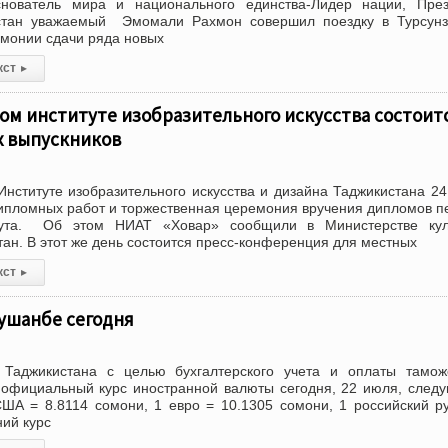
нователь мира и национального единства-Лидер нации, През
стан уважаемый Эмомали Рахмон совершил поездку в Турсунз
емонии сдачи ряда новых
кст
▸
ом институте изобразительного искусства состоит
х выпускников
нституте изобразительного искусства и дизайна Таджикистана 2
дипломных работ и торжественная церемония вручения дипломов 
тута. Об этом НИАТ «Ховар» сообщили в Министерстве кул
ан. В этот же день состоится пресс-конференция для местных
кст
▸
ушанбе сегодня
Таджикистана с целью бухгалтерского учета и оплаты тамож
официальный курс иностранной валюты сегодня, 22 июля, сле
ША = 8.8114 сомони, 1 евро = 10.1305 сомони, 1 российский р
ний курс