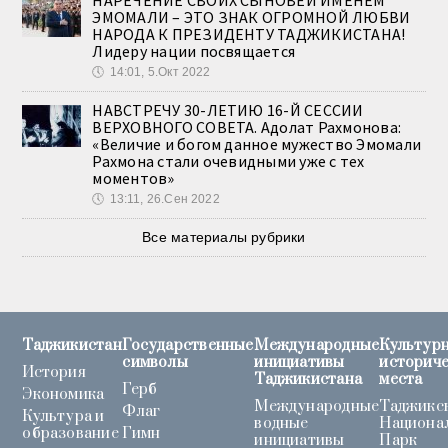
ЭМОМАЛИ – ЭТО ЗНАК ОГРОМНОЙ ЛЮБВИ
НАРОДА К ПРЕЗИДЕНТУ ТАДЖИКИСТАНА!
Лидеру нации посвящается
🕔
14:01, 5.Окт 2022
НАВСТРЕЧУ 30-ЛЕТИЮ 16-Й СЕССИИ
ВЕРХОВНОГО СОВЕТА. Адолат Рахмонова:
«Величие и богом данное мужество Эмомали
Рахмона стали очевидными уже с тех
моментов»
🕔
13:11, 26.Сен 2022
Все материалы рубрики
Таджикистан
Государственные
Международные
Культурн
символы
инициативы
историч
История
Таджикистана
места
Герб
Экономика
Международные
Таджикс
Флаг
Культура и
водные
Национа
образование
Гимн
инициативы
Парк