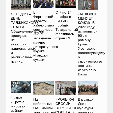
В
С 7 по 14
СЕГОДНЯ –
«ЧЕЛОВЕК
Ферганской
ноября в
ДЕНЬ
МЕНЯЕТ
области
ГИТИС
ТАДЖИКСКОГО
КОЖУ». В
Узбекистана
пройдёт
ТЕАТРА.
2023 году
состоялось
Театральный
Общечеловеческий
исполнится
203-е
фестиваль
праздник,
90 лет
заседание
стран СНГ
не
роману
научно-
знающий
Бруно
литературного
национальных
Ясенского,
кружка
и
повествующему
«Ганджи
религиозных
о
сухан»
границ
строительстве
плотины
через реку
Вахш
Фильм
На
«РОЛЬ XVI
В рамках
«Третья
побережье
СЕССИИ
Дней
мировая
ОАЕ нашли
ВЕРХОВНОГО
культуры
война»
христианский
СОВЕТА В
иранская