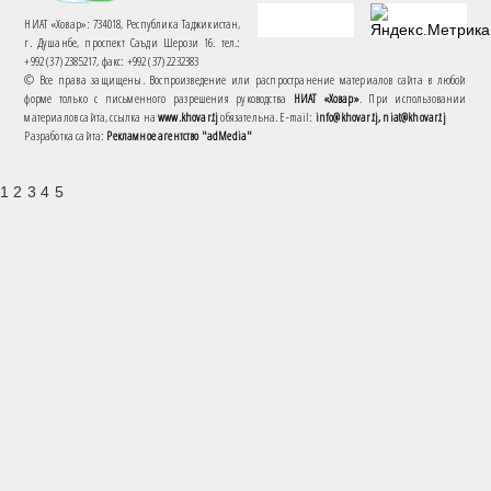
НИАТ «Ховар»: 734018, Республика Таджикистан,
г. Душанбе, проспект Саъди Шерози 16. тел.:
+992 (37) 2385217, факс: +992 (37) 2232383
© Все права защищены. Воспроизведение или распространение материалов сайта в любой
форме только с письменного разрешения руководства
НИАТ «Ховар»
. При использовании
материалов сайта, ссылка на
www.khovar.tj
обязательна. E-mail:
info@khovar.tj, niat@khovar.tj
Разработка сайта:
Рекламное агентство "adMedia"
1 2 3 4 5