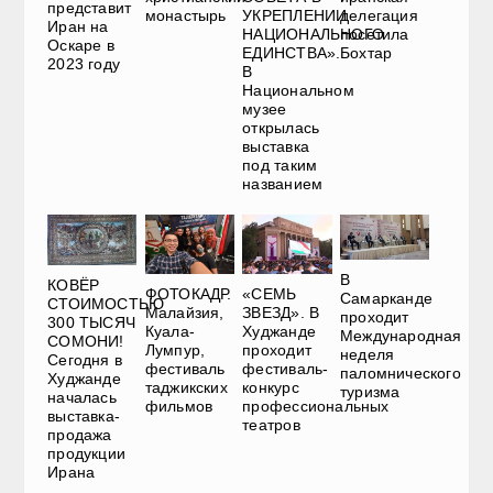
представит
монастырь
УКРЕПЛЕНИИ
делегация
Иран на
НАЦИОНАЛЬНОГО
посетила
Оскаре в
ЕДИНСТВА».
Бохтар
2023 году
В
Национальном
музее
открылась
выставка
под таким
названием
В
КОВЁР
ФОТОКАДР.
«СЕМЬ
Самарканде
СТОИМОСТЬЮ
Малайзия,
ЗВЕЗД». В
проходит
300 ТЫСЯЧ
Куала-
Худжанде
Международная
СОМОНИ!
Лумпур,
проходит
неделя
Сегодня в
фестиваль
фестиваль-
паломнического
Худжанде
таджикских
конкурс
туризма
началась
фильмов
профессиональных
выставка-
театров
продажа
продукции
Ирана