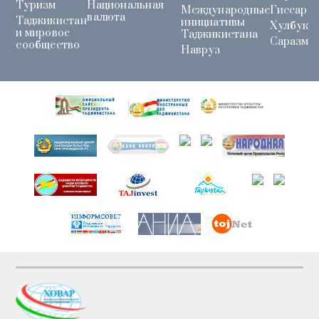
Туризм
Национальная
Международные
Гиссар
валюта
Таджикистан
инициативы
Хулбук
и мировое
Таджикистана
Саразм
сообщество
Навруз