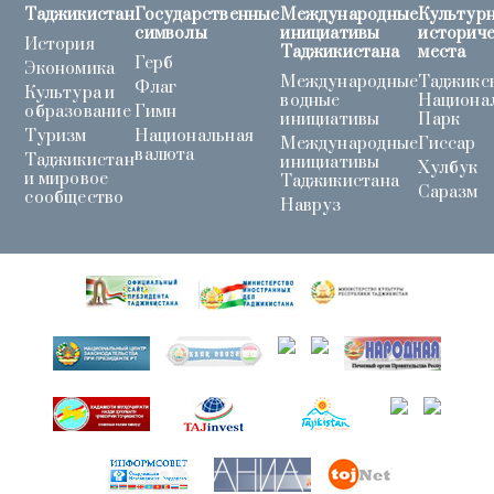
Таджикистан
Государственные
Международные
Культурн
символы
инициативы
историч
История
Таджикистана
места
Герб
Экономика
Международные
Таджикс
Флаг
Культура и
водные
Национа
образование
Гимн
инициативы
Парк
Туризм
Национальная
Международные
Гиссар
валюта
Таджикистан
инициативы
Хулбук
и мировое
Таджикистана
Саразм
сообщество
Навруз