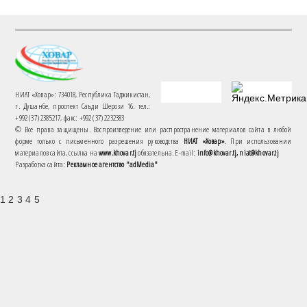
НИАТ «Ховар»: 734018, Республика Таджикистан,
г. Душанбе, проспект Саъди Шерози 16. тел.:
+992 (37) 2385217, факс: +992 (37) 2232383
© Все права защищены. Воспроизведение или распространение материалов сайта в любой
форме только с письменного разрешения руководства
НИАТ «Ховар»
. При использовании
материалов сайта, ссылка на
www.khovar.tj
обязательна. E-mail:
info@khovar.tj, niat@khovar.tj
Разработка сайта:
Рекламное агентство "adMedia"
1 2 3 4 5