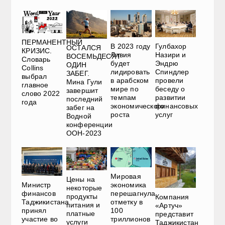
ПЕРМАНЕНТНЫЙ
В 2023 году
Гулбахор
ОСТАЛСЯ
КРИЗИС.
Ливия
Назири и
ВОСЕМЬДЕСЯТ
Словарь
будет
Эндрю
ОДИН
Collins
лидировать
Спиндлер
ЗАБЕГ.
выбрал
в арабском
провели
Мина Гули
главное
мире по
беседу о
завершит
слово 2022
темпам
развитии
последний
года
экономического
финансовых
забег на
роста
услуг
Водной
конференции
ООН-2023
Мировая
Цены на
Министр
экономика
некоторые
финансов
перешагнула
продукты
Компания
Таджикистана
отметку в
питания и
«Артуч»
принял
100
платные
представит
участие во
триллионов
услуги
Таджикистан