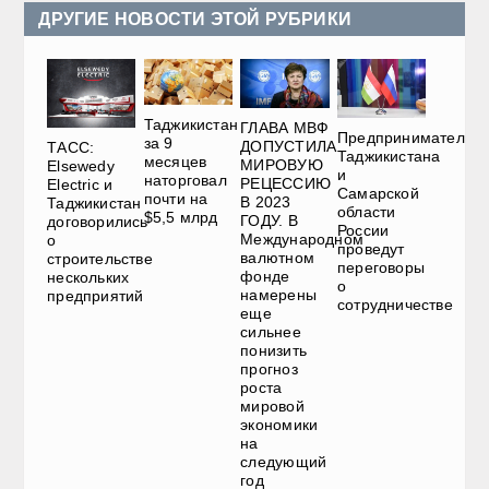
ДРУГИЕ НОВОСТИ ЭТОЙ РУБРИКИ
Таджикистан
ГЛАВА МВФ
Предприниматели
за 9
ДОПУСТИЛА
ТАСС:
Таджикистана
месяцев
МИРОВУЮ
Elsewedy
и
наторговал
РЕЦЕССИЮ
Electric и
Самарской
почти на
В 2023
Таджикистан
области
$5,5 млрд
ГОДУ. В
договорились
России
Международном
о
проведут
валютном
строительстве
переговоры
фонде
нескольких
о
намерены
предприятий
сотрудничестве
еще
сильнее
понизить
прогноз
роста
мировой
экономики
на
следующий
год