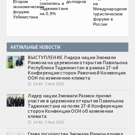
Втором
долларов
снизились в
на
экономическом
Таджикистане
Международном
форуме
на 0,9%
туристическом
Узбекистана
форуме в
России
АКТУАЛЬНЫЕ НОВОСТИ
ВЫСТУПЛЕНИЕ Лидера нации Эмомали
Рахмона на церемонии открытия Павильона
Республики Таджикистан в рамках 27-ой
Конференции сторон Рамочной Конвенции
ООН по изменению климата
🕔
14:49, 7.Ноя 2022
Лидер нации Эмомали Рахмон принял
участие в церемонии открытия Павильона
Таджикистана на полях 27-й Конференции
сторон Конвенции ООН об изменении
климата
🕔
14:40, 7.Ноя 2022
Глава государства Эмомали Рахмон провел