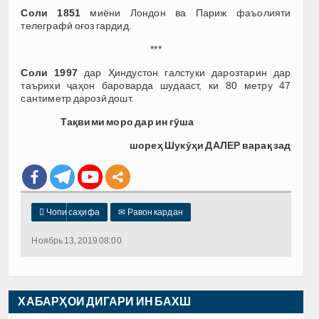
Соли 1851
миёни Лондон ва Париж фаъолияти
телеграфӣ оғоз гардид.
***
Соли 1997
дар Ҳиндустон галстуки дарозтарин дар
таърихи ҷаҳон бароварда шудааст, ки 80 метру 47
сантиметр дарозӣ дошт.
Тақвими моро дар ин гӯша
шореҳ
Шукӯҳи ДАЛЕР варақ зад

Чопи саҳифа
✉
Равон кардан
Ноябрь 13, 2019 08:00
ХАБАРҲОИ ДИГАРИ ИН БАХШ