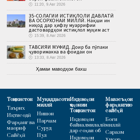
🕔
11:20, 9.Авг 2026
35-СОЛАГИИ ИСТИҚЛОЛИ ДАВЛАТӢ
ВА ОСОРХОНАИ МИЛЛӢ. Нақши ин
ниҳод дар ҳифзу муаррифии
дастовардҳои истиқлол муҳим аст
🕔
15:39, 8.Авг 2026
ТАВСИЯИ МУФИД. Доир ба пӯпаки
ҷуворимакка ва фоидаи он
🕔
13:33, 8.Авг 2026
Ҳамаи маводҳои бахш
Тоҷикистон
Муқаддасоти
Иқдомҳои
Мавзеъҳои
миллӣ
ҷаҳонии
фарҳангию
Таърих
Тоҷикистон
сайёҳӣ
Нишон
Иқтисодӣ
Иқдомҳои
Боғи
Парчам
Фарҳанг ва
байналмилалӣ
миллӣ
маориф
Суруд
дар соҳаи об
Саразм
Сайёҳӣ
Пул
Иқдомҳои
Ҳисор