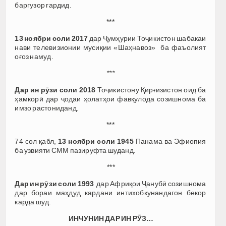
баргузор гардид.
***
13 ноябри соли 2017
дар Ҷумҳурии Тоҷикистон шабакаи
нави телевизионии мусиқии «Шаҳнавоз» ба фаъолият
оғоз намуд.
***
Дар ин рӯзи соли 2018
Тоҷикистону Қирғизистон оид ба
ҳамкорӣ дар ҷодаи ҳолатҳои фавқулода созишнома ба
имзо растониданд.
***
74 сол қабл,
13 ноябри соли 1945
Панама ва Эфиопия
ба узвияти СММ пазируфта шуданд.
***
Дар ин рӯзи соли 1993
дар Африқои Ҷанубӣ созишнома
дар бораи маҳдуд кардани интихобкунандагон бекор
карда шуд.
ИНЧУНИН ДАР ИН РӮЗ…