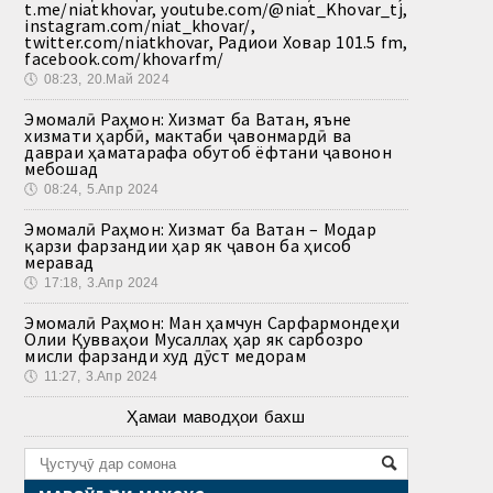
t.me/niatkhovar, youtube.com/@niat_Khovar_tj,
instagram.com/niat_khovar/,
twitter.com/niatkhovar, Радиои Ховар 101.5 fm,
facebook.com/khovarfm/
🕔
08:23, 20.Май 2024
Эмомалӣ Раҳмон: Хизмат ба Ватан, яъне
хизмати ҳарбӣ, мактаби ҷавонмардӣ ва
давраи ҳаматарафа обутоб ёфтани ҷавонон
мебошад
🕔
08:24, 5.Апр 2024
Эмомалӣ Раҳмон: Хизмат ба Ватан – Модар
қарзи фарзандии ҳар як ҷавон ба ҳисоб
меравад
🕔
17:18, 3.Апр 2024
Эмомалӣ Раҳмон: Ман ҳамчун Сарфармондеҳи
Олии Қувваҳои Мусаллаҳ ҳар як сарбозро
мисли фарзанди худ дӯст медорам
🕔
11:27, 3.Апр 2024
Ҳамаи маводҳои бахш