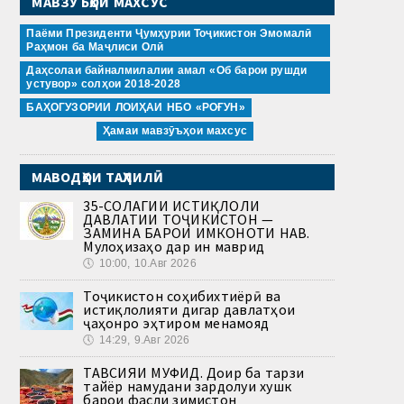
МАВЗӮЪҲОИ МАХСУС
Паёми Президенти Ҷумҳурии Тоҷикистон Эмомалӣ
Раҳмон ба Маҷлиси Олӣ
Даҳсолаи байналмилалии амал «Об барои рушди
устувор» солҳои 2018-2028
БАҲОГУЗОРИИ ЛОИҲАИ НБО «РОҒУН»
Ҳамаи мавзӯъҳои махсус
МАВОДҲОИ ТАҲЛИЛӢ
35-СОЛАГИИ ИСТИҚЛОЛИ
ДАВЛАТИИ ТОҶИКИСТОН —
ЗАМИНА БАРОИ ИМКОНОТИ НАВ.
Мулоҳизаҳо дар ин маврид
🕔
10:00, 10.Авг 2026
Тоҷикистон соҳибихтиёрӣ ва
истиқлолияти дигар давлатҳои
ҷаҳонро эҳтиром менамояд
🕔
14:29, 9.Авг 2026
ТАВСИЯИ МУФИД. Доир ба тарзи
тайёр намудани зардолуи хушк
барои фасли зимистон