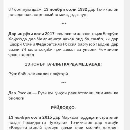
87 сол муқаддам,
13 ноябри соли 1932
дар Тоҷикистон
расадхонаи астрономӣ таъсис дода шуд.
***
Дар ин рӯзи соли 2017
паҳлавони ҷавони тоҷик Беҳрӯзи
Хоҷазода дар Чемпионати ҷаҳон оид ба самбо, ки дар
шаҳри Сочии Федератсияи Россия баргузор гардид, дар
вазни 74 кило соҳиби ҷои аввал ва унвони Чемпиони
ҷаҳон гардид.
13
НОЯБР ТАҶЛИЛ КАРДА МЕШАВАД:
Рӯзи байналмилалии накӯкорӣ.
***
Дар Россия — Рӯзи қӯшунҳои радиатсионӣ, химиявӣ ва
биологӣ.
РӮЙДОДҲО:
13 ноябри соли 2015
дар Маркази тадқиқоти стратегии
назди Президенти Ҷумҳурии Тоҷикистон дар мавзӯи
«Ваҳдати миллӣ ҳамчун қисми ғояи миллӣ» ҳамоиш