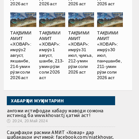
2026 аст
2026 аст
2026 аст
2026 аст
ТАҚВИМИ
ТАҚВИМИ
ТАҚВИМИ
ТАҚВИМИ
АМИТ
АМИТ
АМИТ
АМИТ
«ХОВАР»:
«ХОВАР»:
«ХОВАР»:
«ХОВАР»:
имрӯз 2
имрӯз 1
имрӯз 31
имрӯз 30
август,
август,
июл, ҷумъа,
июл,
якшанбе,
шанбе, 213-
212-умин
панҷшанбе,
214-умин
умин рӯзи
рӯзи соли
211-умин
рӯзи соли
соли 2026
2026 аст
рӯзи соли
2026 аст
аст
2026 аст
ХАБАРҲОИ МУҲИМТАРИН
Ҳангоми истифодаи хабару маводи сомона
истинод ба www.khovar.tj ҳатмӣ аст!
🕔
20:24, 20.Май 2024
Саҳифаҳои расмии АМИТ «Ховар» дар
шабакаҳои иҷтимоӣ: facebook.com/niatkhovar,