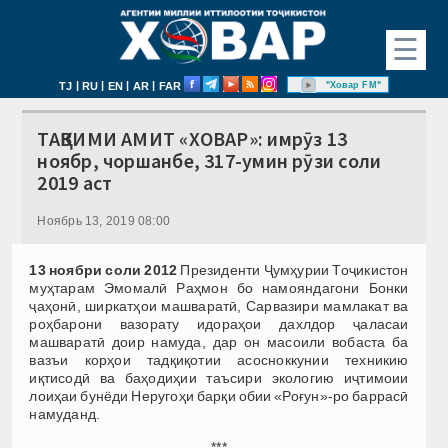
☰
|
|
|
|
"Ховар FM"
TJ
RU
EN
AR
FAR
ТАҚВИМИ АМИТ «ХОВАР»: имрӯз 13
ноябр, чоршанбе, 317-умин рӯзи соли
2019 аст
Ноябрь 13, 2019 08:00
13 ноябри соли 2012
Президенти Ҷумҳурии Тоҷикистон
муҳтарам Эмомалӣ Раҳмон бо намояндагони Бонки
ҷаҳонӣ, ширкатҳои машваратӣ, Сарвазири мамлакат ва
роҳбарони вазорату идораҳои дахлдор ҷаласаи
машваратӣ доир намуда, дар он масоили вобаста ба
вазъи корҳои тадқиқотии асосноккунии техникию
иқтисодӣ ва баҳодиҳии таъсири экологию иҷтимоии
лоиҳаи бунёди Неругоҳи барқи обии «Роғун»-ро баррасӣ
намуданд.
***