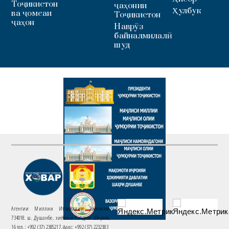
Тоҷикистон
ҷаҳонии
Ҳулбук
ва ҷомеаи
Тоҷикистон
ҷаҳон
Наврӯз
байналмилалӣ
шуд
Агентии Миллии Иттилоотии Тоҷикистон
734018. ш. Душанбе, хиёбони Саъдии Шерозӣ,
16 тел.: +992 (37) 2385217, факс: +992 (37) 2232383