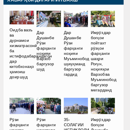
Оид ба вазъ
Дар
Дар
Имрӯз дар
ва
Душанбе
Душанбе
боғҳои
дурнамои
Рӯзи
Рӯзи
пойтахт
хизматрасонӣ
фарҳанги
фарҳанги
рӯзҳои
ба
ноҳияи
ноҳияи
фарҳанги
истифодабарандагон
Варзоб
Муъминобод
шаҳри
дар
баргузор
шукуҳманд
Роғун,
китобхонаҳо
шуд
баргузор
ноҳияҳои
ҳамоиш
гардид
Варзоб ва
доир шуд
Муъминобод
баргузор
мегарданд
35-
Рӯзи
Рӯзи
Имрӯз дар
СОЛАГИИ
фарҳанги
фарҳанги
боғҳои
ИСТИҚЛОЛИ