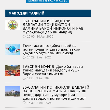
Ҳамаи мавзӯъҳои махсус
МАВОДҲОИ ТАҲЛИЛӢ
35-СОЛАГИИ ИСТИҚЛОЛИ
ДАВЛАТИИ ТОҶИКИСТОН —
ЗАМИНА БАРОИ ИМКОНОТИ НАВ.
Мулоҳизаҳо дар ин маврид
🕔
10:00, 10.Авг 2026
Тоҷикистон соҳибихтиёрӣ ва
истиқлолияти дигар давлатҳои
ҷаҳонро эҳтиром менамояд
🕔
14:29, 9.Авг 2026
ТАВСИЯИ МУФИД. Доир ба тарзи
тайёр намудани зардолуи хушк
барои фасли зимистон
🕔
11:20, 9.Авг 2026
35-СОЛАГИИ ИСТИҚЛОЛИ ДАВЛАТӢ
ВА ОСОРХОНАИ МИЛЛӢ. Нақши ин
ниҳод дар ҳифзу муаррифии
дастовардҳои истиқлол муҳим аст
🕔
15:39, 8.Авг 2026