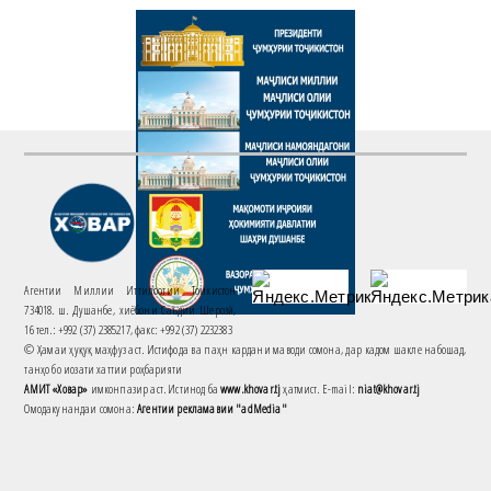
Агентии Миллии Иттилоотии Тоҷикистон
734018. ш. Душанбе, хиёбони Саъдии Шерозӣ,
16 тел.: +992 (37) 2385217, факс: +992 (37) 2232383
© Ҳамаи ҳуқуқ маҳфуз аст. Истифода ва паҳн кардани маводи сомона, дар кадом шакле набошад,
танҳо бо иҷозати хаттии роҳбарияти
АМИТ «Ховар»
имконпазир аст. Истинод ба
www.khovar.tj
ҳатмист. E-mail:
niat@khovar.tj
Омодакунандаи сомона:
Агентии рекламавии "adMedia"