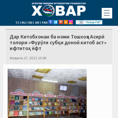
☰
|
|
|
|
"Ховар FM"
TJ
RU
EN
AR
FAR
Дар Китобхонаи ба номи Тошхоҷа Асирӣ
толори «Фурӯғи субҳи доноӣ китоб аст»
ифтитоҳ ёфт
Февраль 27, 2021 10:08