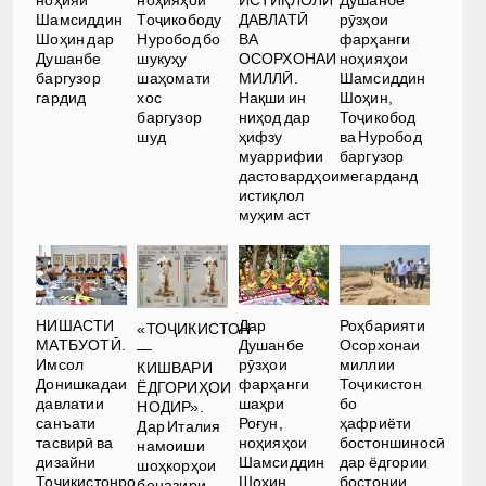
ноҳияи
ноҳияҳои
Душанбе
ДАВЛАТӢ
Шамсиддин
Тоҷикободу
рӯзҳои
ВА
Шоҳин дар
Нуробод бо
фарҳанги
ОСОРХОНАИ
Душанбе
шукуҳу
ноҳияҳои
МИЛЛӢ.
баргузор
шаҳомати
Шамсиддин
Нақши ин
гардид
хос
Шоҳин,
ниҳод дар
баргузор
Тоҷикобод
ҳифзу
шуд
ва Нуробод
муаррифии
баргузор
дастовардҳои
мегарданд
истиқлол
муҳим аст
НИШАСТИ
Дар
Роҳбарияти
«ТОҶИКИСТОН
МАТБУОТӢ.
Душанбе
Осорхонаи
—
Имсол
рӯзҳои
миллии
КИШВАРИ
Донишкадаи
фарҳанги
Тоҷикистон
ЁДГОРИҲОИ
давлатии
шаҳри
бо
НОДИР».
санъати
Роғун,
ҳафриёти
Дар Италия
тасвирӣ ва
ноҳияҳои
бостоншиносӣ
намоиши
дизайни
Шамсиддин
дар ёдгории
шоҳкорҳои
Тоҷикистонро
Шоҳин,
бостонии
беназири