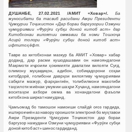
ДУШАНБЕ, 27.02.2021 /АМИТ «Ховар»/.
Ба
муносибати ба тасвиб расидани Амри Президенти
Ҷумҳурии Тоҷикистон «Дар бораи баргузории Озмуни
ҷумҳуриявии «Фурӯғи субҳи доноӣ китоб аст» дар
Китобхонаи вилоятии оммавии ба номи Тошхоҷа
Асирӣ толори «Фурӯғи субҳи доноӣ китоб аст»
ифтитоҳ ёфт.
Тавре аз китобхонаи мазкур ба АМИТ «Ховар» хабар
доданд, дар расми кушодашавии он намояндагони
Мақомоти иҷроияи ҳокимияти давлатии вилояти Суғд,
олимону муҳаққиқон, адибон, собиқадорони соҳаи
китобдорӣ, ғолибони даврҳои вилоятиву ҷумҳуриявии
сабқати мазкур, фарҳангиён, толибилмони макотиби
таҳсилоти миёнаи умумии шаҳри Хуҷанд, намояндагони
воситаҳои ахбори омма ва хонандагони фаъоли
китобхона ширкат намуданд.
Ҷамъомад бо тамошои намоиши слайдӣ оғоз гардида,
иштирокчиён аз навору ороишоти электронӣ бо муҳтавои
Амри Президенти Ҷумҳурии Тоҷикистон дар бораи
баргузор намудани Озмуни ҷумҳуриявии «Фурӯғи субҳи
доноӣ китоб аст» шинос гардиданд.