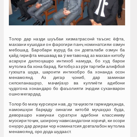
Толор дар назди шуъбаи хизматрасонӣ таъсис ёфта,
махзани кушодаи он фарогири панҷ номинатсияи озмун
мебошад. Баробари вуруд ба он довталаби озмун ба
қайд гирифта мешавад ва ӯ метавонад аз махзан китобу
асарҳои дилхоҳашро интихоб намуда, бо худ барои
мутолиа ба хона барад. Китобҳо аз рӯи тартиби алифбоӣ
гузошта шуда, шароити интихобро ба хонанда осон
менамоянд. Аз дигар ҷониб, дар заминаи
силсиланашрҳо, маҷмӯаҳо ва куллиёти адибони
ҷудогона хонандаро бо фаъолияти эҷодии суханварон
ошно мегардад.
Толор бо мизу курсиҳои нав, ду таҷҳизоти гармидиҳанда,
намоишҳои барқаду оинагии китобӣ муҷаҳҳаз буда,
деворашро намунаи суратҳои адибони классикиву
муосири тоҷик, шоирону нависандагони хориҷӣ, ки осори
онҳоро дар доираи чор номинатсия довталабон мутолиа
менамоянд, оро дода шудааст.