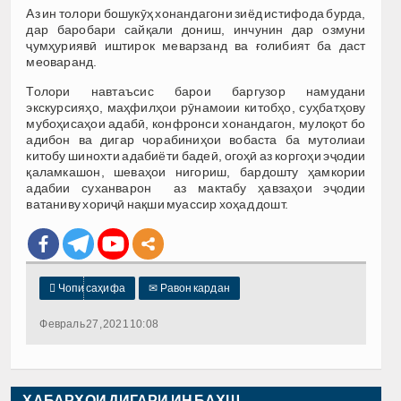
Аз ин толори бошукӯҳ хонандагони зиёд истифода бурда,
дар баробари сайқали дониш, инчунин дар озмуни
ҷумҳуриявӣ иштирок меварзанд ва ғолибият ба даст
меоваранд.
Толори навтаъсис барои баргузор намудани
экскурсияҳо, маҳфилҳои рӯнамоии китобҳо, суҳбатҳову
мубоҳисаҳои адабӣ, конфронси хонандагон, мулоқот бо
адибон ва дигар чорабиниҳои вобаста ба мутолиаи
китобу шинохти адабиёти бадеӣ, огоҳӣ аз коргоҳи эҷодии
қаламкашон, шеваҳои нигориш, бардошту ҳамкории
адабии суханварон аз мактабу ҳавзаҳои эҷодии
ватаниву хориҷӣ нақши муассир хоҳад дошт.

Чопи саҳифа
✉
Равон кардан
Февраль 27, 2021 10:08
ХАБАРҲОИ ДИГАРИ ИН БАХШ