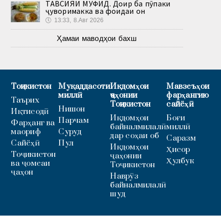
ТАВСИЯИ МУФИД. Доир ба пӯпаки
ҷуворимакка ва фоидаи он
🕔
13:33, 8.Авг 2026
Ҳамаи маводҳои бахш
Тоҷикистон
Муқаддасоти
Иқдомҳои
Мавзеъҳои
миллӣ
ҷаҳонии
фарҳангию
Таърих
Тоҷикистон
сайёҳӣ
Нишон
Иқтисодӣ
Иқдомҳои
Боғи
Парчам
Фарҳанг ва
байналмилалӣ
миллӣ
маориф
Суруд
дар соҳаи об
Саразм
Сайёҳӣ
Пул
Иқдомҳои
Ҳисор
Тоҷикистон
ҷаҳонии
Ҳулбук
ва ҷомеаи
Тоҷикистон
ҷаҳон
Наврӯз
байналмилалӣ
шуд