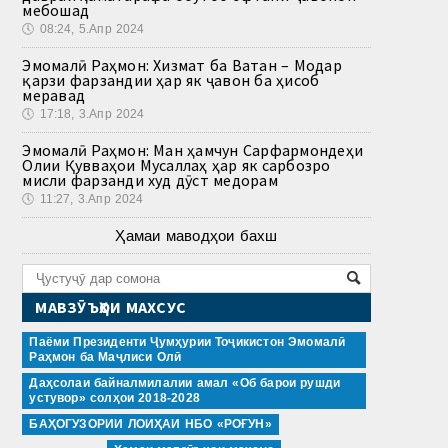
мебошад
🕔
08:24, 5.Апр 2024
Эмомалӣ Раҳмон: Хизмат ба Ватан – Модар
қарзи фарзандии ҳар як ҷавон ба ҳисоб
меравад
🕔
17:18, 3.Апр 2024
Эмомалӣ Раҳмон: Ман ҳамчун Сарфармондеҳи
Олии Қувваҳои Мусаллаҳ ҳар як сарбозро
мисли фарзанди худ дӯст медорам
🕔
11:27, 3.Апр 2024
Ҳамаи маводҳои бахш
МАВЗӮЪҲОИ МАХСУС
Паёми Президенти Ҷумҳурии Тоҷикистон Эмомалӣ
Раҳмон ба Маҷлиси Олӣ
Даҳсолаи байналмилалии амал «Об барои рушди
устувор» солҳои 2018-2028
БАҲОГУЗОРИИ ЛОИҲАИ НБО «РОҒУН»