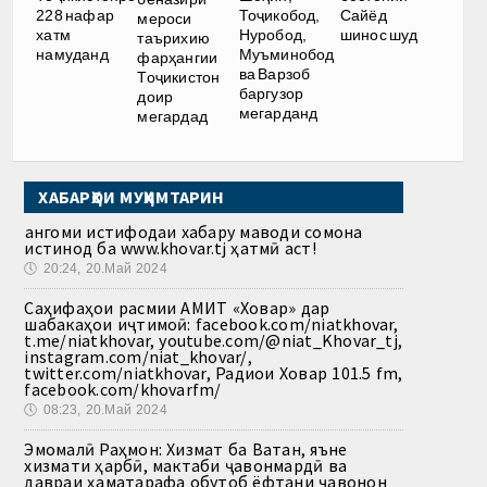
228 нафар
Тоҷикобод,
Сайёд
мероси
хатм
Нуробод,
шинос шуд
таърихию
намуданд
Муъминобод
фарҳангии
ва Варзоб
Тоҷикистон
баргузор
доир
мегарданд
мегардад
ХАБАРҲОИ МУҲИМТАРИН
Ҳангоми истифодаи хабару маводи сомона
истинод ба www.khovar.tj ҳатмӣ аст!
🕔
20:24, 20.Май 2024
Саҳифаҳои расмии АМИТ «Ховар» дар
шабакаҳои иҷтимоӣ: facebook.com/niatkhovar,
t.me/niatkhovar, youtube.com/@niat_Khovar_tj,
instagram.com/niat_khovar/,
twitter.com/niatkhovar, Радиои Ховар 101.5 fm,
facebook.com/khovarfm/
🕔
08:23, 20.Май 2024
Эмомалӣ Раҳмон: Хизмат ба Ватан, яъне
хизмати ҳарбӣ, мактаби ҷавонмардӣ ва
давраи ҳаматарафа обутоб ёфтани ҷавонон