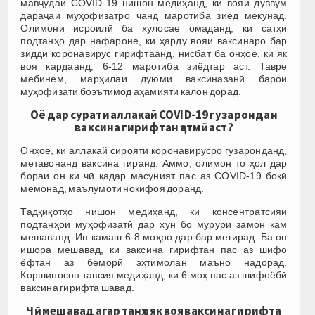
мавҷудаи COVID-19 нишон медиҳанд, ки вояи дуввум
дараҷаи муҳофизатро чанд маротиба зиёд мекунад.
Олимони исроилӣ ба хулосае омаданд, ки сатҳи
подтанҳо дар нафароне, ки ҳарду вояи ваксинаро бар
зидди коронавирус гирифтаанд, нисбат ба онҳое, ки як
воя кардаанд, 6-12 маротиба зиёдтар аст. Тавре
мебинем, марҳилаи дуюми ваксиназанӣ барои
муҳофизати боэътимод аҳамияти калон дорад.
Оё дар сурати аллакай
COVID
-19 гузарондан
ваксина гирифтан ҳатмӣ аст?
Онҳое, ки аллакай сирояти коронавирусро гузаронданд,
метавонанд ваксина гиранд. Аммо, олимон то ҳол дар
бораи он ки чӣ қадар масуният пас аз COVID-19 боқӣ
мемонад, маълумоти нокифоя доранд.
Тадқиқотҳо нишон медиҳанд, ки консентратсияи
подтанҳои муҳофизатӣ дар хун бо мурури замон кам
мешаванд. Ин камаш 6-8 моҳро дар бар мегирад. Ба он
ишора мешавад, ки ваксина гирифтан пас аз шифо
ёфтан аз беморӣ эҳтимолан маъно надорад.
Коршиносон тавсия медиҳанд, ки 6 моҳ пас аз шифоёбӣ
ваксина гирифта шавад.
Чӣ мешавад агар танҳо як воя ваксина гирифта