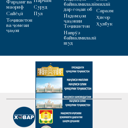
Парчам
Фарҳанг ва
байналмилалӣ
миллӣ
маориф
Суруд
дар соҳаи об
Саразм
Сайёҳӣ
Пул
Иқдомҳои
Ҳисор
Тоҷикистон
ҷаҳонии
Ҳулбук
ва ҷомеаи
Тоҷикистон
ҷаҳон
Наврӯз
байналмилалӣ
шуд