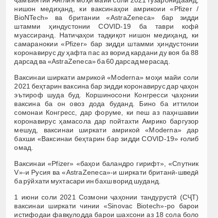
ҷамъиятии Англия моҳи майи соли 2021 гузаронидаанд,
нишон медиҳанд, ки ваксинаҳои амрикоии «Pfizer /
BioNTech» ва британии «AstraZeneca» бар зидди
штамми ҳиндустонии COVID-19 ба таври кофӣ
муассиранд. Натиҷаҳои тадқиқот нишон медиҳанд, ки
самаранокии «Pfizer» бар зидди штамми ҳиндустонии
коронавирус ду ҳафта пас аз ворид кардани ду воя ба 88
дарсад ва «AstraZeneca» ба 60 дарсад мерасад.
Ваксинаи ширкати амрикоӣ «Moderna» моҳи майи соли
2021 беҳтарин ваксина бар зидди коронавирус дар ҷаҳон
эътироф шуда буд. Коршиносони Конгресси ҷаҳонии
ваксина ба он овоз дода буданд. Бино ба иттилои
сомонаи Конгресс, дар форуме, ки пеш аз паҳншавии
коронавирус ҳамасола дар пойтахти Амрико баргузор
мешуд, ваксинаи ширкати амрикоӣ «Moderna» дар
бахши «Ваксинаи беҳтарин бар зидди COVID-19» ғолиб
омад.
Ваксинаи «Pfizer» «баҳои баландро гирифт», «Спутник
V»-и Русия ва «AstraZeneca»-и ширкати британӣ-шведӣ
ба рӯйхати мухтасари ин бахш ворид шуданд.
1 июни соли 2021 Созмони ҷаҳонии тандурустӣ (СҶТ)
ваксинаи ширкати чинии «Sinovac Biotech»-ро барои
истифодаи фавқулодда барои шахсони аз 18 сола боло