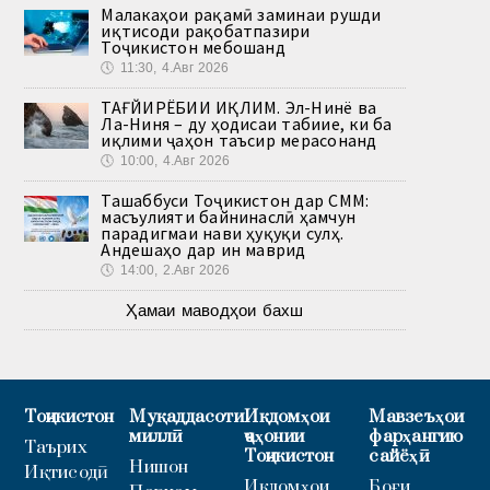
Малакаҳои рақамӣ заминаи рушди
иқтисоди рақобатпазири
Тоҷикистон мебошанд
🕔
11:30, 4.Авг 2026
ТАҒЙИРЁБИИ ИҚЛИМ. Эл-Нинё ва
Ла-Ниня – ду ҳодисаи табиие, ки ба
иқлими ҷаҳон таъсир мерасонанд
🕔
10:00, 4.Авг 2026
Ташаббуси Тоҷикистон дар СММ:
масъулияти байнинаслӣ ҳамчун
парадигмаи нави ҳуқуқи сулҳ.
Андешаҳо дар ин маврид
🕔
14:00, 2.Авг 2026
Ҳамаи маводҳои бахш
Тоҷикистон
Муқаддасоти
Иқдомҳои
Мавзеъҳои
миллӣ
ҷаҳонии
фарҳангию
Таърих
Тоҷикистон
сайёҳӣ
Нишон
Иқтисодӣ
Иқдомҳои
Боғи