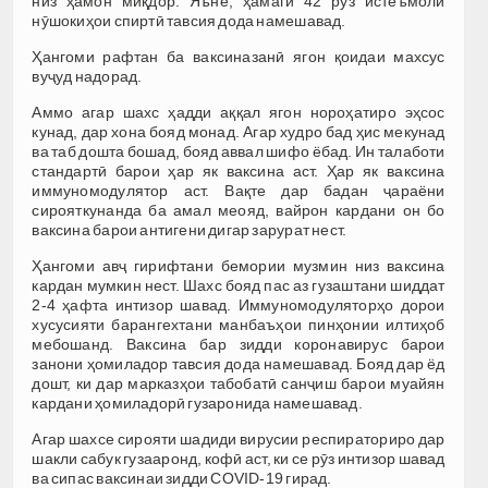
низ ҳамон миқдор. Яъне, ҳамагӣ 42 рӯз истеъмоли
нӯшокиҳои спиртӣ тавсия дода намешавад.
Ҳангоми рафтан ба ваксиназанӣ ягон қоидаи махсус
вуҷуд надорад.
Аммо агар шахс ҳадди аққал ягон нороҳатиро эҳсос
кунад, дар хона бояд монад. Агар худро бад ҳис мекунад
ва таб дошта бошад, бояд аввал шифо ёбад. Ин талаботи
стандартӣ барои ҳар як ваксина аст. Ҳар як ваксина
иммуномодулятор аст. Вақте дар бадан ҷараёни
сирояткунанда ба амал меояд, вайрон кардани он бо
ваксина барои антигени дигар зарурат нест.
Ҳангоми авҷ гирифтани бемории музмин низ ваксина
кардан мумкин нест. Шахс бояд пас аз гузаштани шиддат
2-4 ҳафта интизор шавад. Иммуномодуляторҳо дорои
хусусияти барангехтани манбаъҳои пинҳонии илтиҳоб
мебошанд. Ваксина бар зидди коронавирус барои
занони ҳомиладор тавсия дода намешавад. Бояд дар ёд
дошт, ки дар марказҳои табобатӣ санҷиш барои муайян
кардани ҳомиладорӣ гузаронида намешавад.
Агар шахсе сирояти шадиди вирусии респираториро дар
шакли сабук гузааронд, кофӣ аст, ки се рӯз интизор шавад
ва сипас ваксинаи зидди COVID-19 гирад.