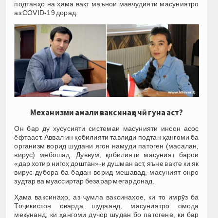
подтанҳо на ҳама вақт маънои мавҷудияти масуниятро
аз COVID-19 дорад.
Механизми амали ваксинаҳо чӣ гуна аст?
Он бар ду хусусияти системаи масунияти инсон асос
ёфтааст. Аввал ин қобилияти тавлиди подтан ҳангоми ба
организм ворид шудани ягон намуди патоген (масалан,
вирус) мебошад. Дуввум, қобилияти масуният барои
«дар хотир нигоҳ доштан»-и душман аст, яъне вақте ки як
вирус дубора ба бадан ворид мешавад, масуният онро
зудтар ва муассиртар безарар мегардонад.
Ҳама ваксинаҳо, аз ҷумла ваксинаҳое, ки то имрӯз ба
Тоҷикистон оварда шудаанд, масуниятро омода
мекунанд, ки ҳангоми дучор шудан бо патогене, ки бар