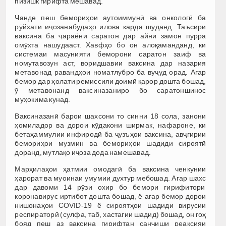
пизишк гирифта мешавад.
Чанде пеш бемориҳои аутоиммунӣ ва онкологӣ ба
рӯйхати иҷозанабудаҳо илова карда шуданд. Таъсири
ваксина ба ҷараёни саратон дар айни замон пурра
омӯхта нашудааст. Хавфҳо бо он алоқаманданд, ки
системаи масунияти беморони саратон заиф ва
номутавозун аст, воридшавии ваксина дар назария
метавонад равандҳои номатлубро ба вуҷуд орад. Агар
бемор дар ҳолати ремиссияи доимӣ қарор дошта бошад,
ӯ метавонанд ваксиназаниро бо саратоншинос
муҳокима кунад.
Ваксиназанӣ барои шахсони то синни 18 сола, занони
ҳомиладор ва дорои кӯдакони ширмак, нафароне, ки
бетаҳаммулии инфиродӣ ба ҷузъҳои ваксина, авҷгирии
бемориҳои музмин ва бемориҳои шадиди сироятӣ
доранд, мутлақо иҷоза дода намешавад.
Марҳилаҳои ҳатмии омодагӣ ба ваксина ченкунии
ҳарорат ва муоинаи умумии духтур мебошад. Агар шахс
дар давоми 14 рӯзи охир бо бемори гирифитори
коронавирус иртибот дошта бошад, ё агар бемор дорои
нишонаҳои COVID-19 ё сироятҳои шадиди вирусии
респираторӣ (сулфа, таб, хастагии шадид) бошад, он гоҳ
бояд пеш аз ваксина гирифтан санҷиши реаксияи