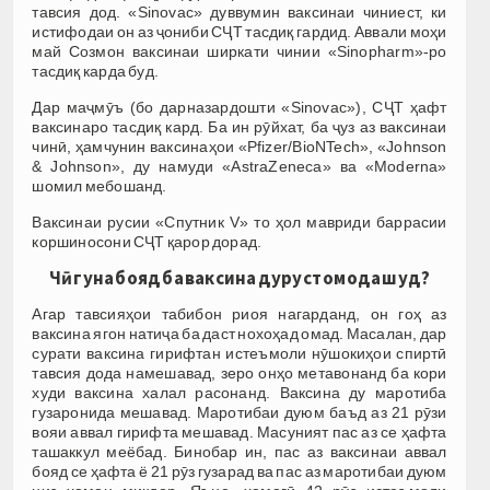
тавсия дод. «Sinovac» дуввумин ваксинаи чиниест, ки
истифодаи он аз ҷониби СҶТ тасдиқ гардид. Аввали моҳи
май Созмон ваксинаи ширкати чинии «Sinopharm»-ро
тасдиқ карда буд.
Дар маҷмӯъ (бо дарназардошти «Sinovac»), СҶТ ҳафт
ваксинаро тасдиқ кард. Ба ин рӯйхат, ба ҷуз аз ваксинаи
чинӣ, ҳамчунин ваксинаҳои «Pfizer/BioNTech», «Johnson
& Johnson», ду намуди «AstraZeneca» ва «Moderna»
шомил мебошанд.
Ваксинаи русии «Спутник V» то ҳол мавриди баррасии
коршиносони СҶТ қарор дорад.
Чӣ гуна бояд ба ваксина дуруст омода шуд?
Агар тавсияҳои табибон риоя нагарданд, он гоҳ аз
ваксина ягон натиҷа ба даст нохоҳад омад. Масалан, дар
сурати ваксина гирифтан истеъмоли нӯшокиҳои спиртӣ
тавсия дода намешавад, зеро онҳо метавонанд ба кори
худи ваксина халал расонанд. Ваксина ду маротиба
гузаронида мешавад. Маротибаи дуюм баъд аз 21 рӯзи
вояи аввал гирифта мешавад. Масуният пас аз се ҳафта
ташаккул меёбад. Бинобар ин, пас аз ваксинаи аввал
бояд се ҳафта ё 21 рӯз гузарад ва пас аз маротибаи дуюм