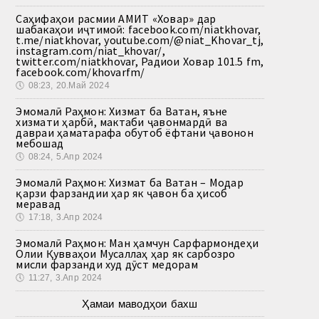
Саҳифаҳои расмии АМИТ «Ховар» дар
шабакаҳои иҷтимоӣ: facebook.com/niatkhovar,
t.me/niatkhovar, youtube.com/@niat_Khovar_tj,
instagram.com/niat_khovar/,
twitter.com/niatkhovar, Радиои Ховар 101.5 fm,
facebook.com/khovarfm/
🕔
08:23, 20.Май 2024
Эмомалӣ Раҳмон: Хизмат ба Ватан, яъне
хизмати ҳарбӣ, мактаби ҷавонмардӣ ва
давраи ҳаматарафа обутоб ёфтани ҷавонон
мебошад
🕔
08:24, 5.Апр 2024
Эмомалӣ Раҳмон: Хизмат ба Ватан – Модар
қарзи фарзандии ҳар як ҷавон ба ҳисоб
меравад
🕔
17:18, 3.Апр 2024
Эмомалӣ Раҳмон: Ман ҳамчун Сарфармондеҳи
Олии Қувваҳои Мусаллаҳ ҳар як сарбозро
мисли фарзанди худ дӯст медорам
🕔
11:27, 3.Апр 2024
Ҳамаи маводҳои бахш