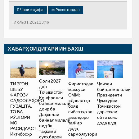

Чопи саҳифа
✉
Равон кардан
Июль 31, 2021 13:46
ХАБАРҲОИ ДИГАРИ ИН БАХШ
Соли 2027
ТИРГОН
Фиристодаи
Ҷоизаи
дар
ШЕБУ
махсуси
байналмилалии
Тоҷикистон
ФАРОЗИ
СММ:
Президенти
Конфронси
САДСОЛАҲОРО
«Давлатҳо
Ҷумҳурии
байналмилалӣ
ГУЗАШТА,
бояд
Тоҷикистон
доир ба
ТО БА
сиёсатҳо ва
дар соҳаи
Даҳсолаи
РӮЗГОРИ
амалҳоро
об таъсис
байналмилалӣ
МО
тағйир
дода шуд
оид ба
РАСИДААСТ.
дода,
таҳкими
Иқтибосҳо
сармоягузорӣ
сулҳ барои