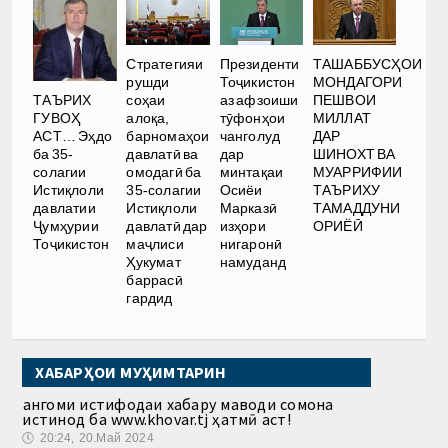
Стратегияи
Президенти
ТАШАББУСҲОИ
рушди
Тоҷикистон
МОНДАГОРИ
ТАЪРИХ
соҳаи
аз афзоиши
ПЕШВОИ
ГУВОҲ
алоқа,
тӯфонҳои
МИЛЛАТ
АСТ… Эҳдо
барномаҳои
чанголуд
ДАР
ба 35-
давлатӣ ва
дар
ШИНОХТ ВА
солагии
омодагӣ ба
минтақаи
МУАРРИФИИ
Истиқлоли
35-солагии
Осиёи
ТАЪРИХУ
давлатии
Истиқлоли
Марказӣ
ТАМАДДУНИ
Ҷумҳурии
давлатӣ дар
изҳори
ОРИЁӢ
Тоҷикистон
маҷлиси
нигаронӣ
Ҳукумат
намуданд
баррасӣ
гардид
ХАБАРҲОИ МУҲИМТАРИН
Ҳангоми истифодаи хабару маводи сомона
истинод ба www.khovar.tj ҳатмӣ аст!
🕔
20:24, 20.Май 2024