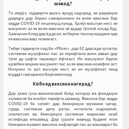
шавад?
То имрӯз, тадқиқоти васеъ вуҷуд надорад, ки рақамҳои
дақиқро дар бораи самаранокии як вояи ваксина бар
зидди COVID-19 пешниҳод кунад. Ҳанӯз маълум нест, ки
масуният аз як вояи ваксина чӣ қадар тӯлонӣ хоҳад буд.
Ҳамчунин бояд дар ёд дошт, ки барои таъсир кардани ҳар
як ваксина вақт лозим аст.
Тибқи тадқиқоте оид ба «Pfizer», дар 52 дарсади ҳолатҳо
системаи муҳофизат пас аз гирифтани вояи аввал дар
тӯли ду ҳафта ташаккул ёфтааст. Ин маълумот барои
арзёбии воқеии масуният пас аз як ваксина нокифоя аст.
Инчунин то ҳол маълум нест, ки ин муҳофизат чанд
муддат самаранок боқӣ мемонад.
Кӣ бояд ваксина нагирад?
Дар ҳама гуна ваксиназанӣ бояд хатарҳо ва фоидаҳои
эҳтимолӣ ба инобат гирифта шаванд. Ваксина бар зидди
COVID-19 бо эҳтиёт дар бемориҳои музмини ҷигар,
гурда, системаи дилу рагҳо, ихтилоли эндокринӣ,
эпилепсия ва бемориҳои системаи марказии асаб
истифода мешавад. Дар сурати мавҷуд будани ягон
бемории музмин ваксина инфиродӣ пас аз машварат бо