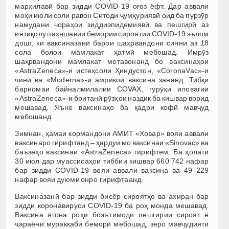
марҳилавӣ бар зидди COVID-19 оғоз ёфт. Дар аввали
моҳи июли соли равон Ситоди ҷумҳуриявӣ оид ба пурзӯр
намудани чораҳои зиддиэпидемиявӣ ва пешгирӣ аз
интиқолу паҳншавии бемории сироятии COVID-19 эълом
дошт, ки ваксиназанӣ барои шаҳрвандони синни аз 18
сола болои мамлакат ҳатмӣ мебошад. Имрӯз
шаҳрвандони мамлакат метавонанд бо ваксинаҳои
«AstraZeneca»-и истеҳсоли Ҳиндустон, «CoronaVac»-и
чинӣ ва «Moderna»-и амрикоӣ ваксина зананд. Тибқи
барномаи байналмилалии COVAX, гурӯҳи иловагии
«AstraZeneca»-и британӣ рӯзҳои наздик ба кишвар ворид
мешавад. Яъне ваксинаҳо ба қадри кофӣ мавҷуд
мебошанд.
Зимнан, ҳамаи кормандони АМИТ «Ховар» вояи аввали
ваксинаро гирифтанд – ҳардуи мо ваксинаи «Sinovac» ва
баъзеҳо ваксинаи «AstraZeneca» гирифтем. Ба ҳолати
30 июл дар муассисаҳои тиббии кишвар 660 742 нафар
бар зидди COVID-19 вояи аввали ваксина ва 49 229
нафар вояи дуюми онро гирифтаанд.
Ваксиназанӣ бар зидди бисёр сироятҳо ва ахиран бар
зидди коронавируси COVID-19 ба роҳ монда мешавад.
Ваксина ягона роҳи боэътимоди пешгирии сироят ё
ҷараёни мураккаби беморӣ мебошад, зеро мавҷудияти