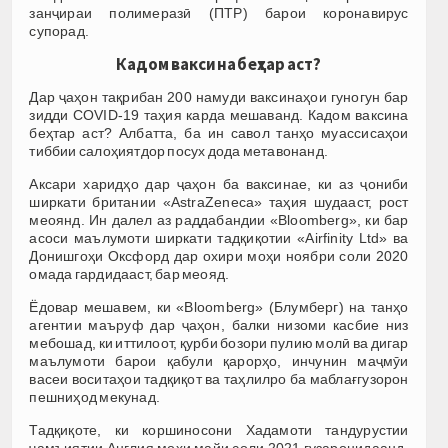
занҷираи полимеразӣ (ПТР) барои коронавирус
супорад.
Кадом ваксина беҳтар аст?
Дар ҷаҳон тақрибан 200 намуди ваксинаҳои гуногун бар
зидди COVID-19 таҳия карда мешаванд. Кадом ваксина
беҳтар аст? Албатта, ба ин савол танҳо муассисаҳои
тиббии салоҳиятдор посух дода метавонанд.
Аксари харидҳо дар ҷаҳон ба ваксинае, ки аз ҷониби
ширкати британии «AstraZeneca» таҳия шудааст, рост
меоянд. Ин далел аз раддабандии «Bloomberg», ки бар
асоси маълумоти ширкати тадқиқотии «Airfinity Ltd» ва
Донишгоҳи Оксфорд дар охири моҳи ноябри соли 2020
омада гардидааст, бар меояд.
Ёдовар мешавем, ки «Bloomberg» (Блумберг) на танҳо
агентии маъруф дар ҷаҳон, балки низоми касбие низ
мебошад, ки иттилоот, қурби бозори пулию молӣ ва дигар
маълумоти барои қабули қарорҳо, инчунин маҷмӯи
васеи воситаҳои тадқиқот ва таҳлилро ба маблағгузорон
пешниҳод мекунад.
Тадқиқоте, ки коршиносони Хадамоти тандурустии