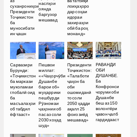
аз
ва татбиқи
наслҳои
суханрониҳои
лоиҳаҳоро
оянда
Президенти
дар соҳаи
баргузор
Тоҷикистон
идораи
мешавад
ба
захираҳои
муносибати
обӣ ба роҳ
ин ҷашн
монанд»
РАВАНДИ
Сарвазири
Пешвои
Президенти
ОБИ
Бурунди:
миллат:
Тоҷикистон:
ДУШАНБЕ.
«Тоҷикистон
««Чаҳорчӯби
«Талаботи
Ба
ба маркази
Душанбе
ҷаҳон ба
Конфронси
муколамаи
барои об»
оби
чоруми оби
глобалӣ оид
муҳаррики
ошомиданӣ
Душанбе
ба
пешбурди
то соли
беш аз 150
масъалаҳои
Рӯзномаи
2050 ҳадди
волонтёри
об табдил
ҷаҳонии об
ақалл 25
ҷавон ҷалб
ёфтааст»
пас аз соли
фоиз зиёд
гардидааст
2030 хоҳад
мешавад»
шуд»