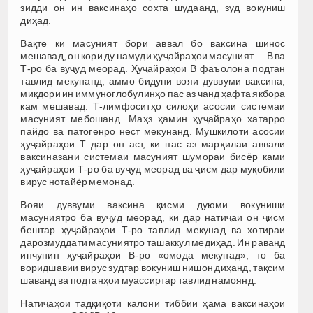
зидди он ин ваксинаҳо сохта шудаанд, зуд вокуниш
диҳад.
Вақте ки масуният бори аввал бо ваксина шинос
мешавад, он кори ду намуди ҳуҷайраҳои масуният — В ва
Т-ро ба вуҷуд меорад. Ҳуҷайраҳои В фаъолона подтан
тавлид мекунанд, аммо бидуни вояи дуввуми ваксина,
миқдори ин иммуноглобулинҳо пас аз чанд ҳафта якбора
кам мешавад. Т-лимфоситҳо силоҳи асосии системаи
масуният мебошанд. Маҳз ҳамин ҳуҷайраҳо хатарро
пайдо ва патогенро нест мекунанд. Мушкилоти асосии
ҳуҷайраҳои Т дар он аст, ки пас аз марҳилаи аввали
ваксиназанӣ системаи масуният шумораи бисёр ками
ҳуҷайраҳои Т-ро ба вуҷуд меорад ва ҷисм дар муқобили
вирус нотайёр мемонад.
Вояи дуввуми ваксина қисми дуюми вокуниши
масуниятро ба вуҷуд меорад, ки дар натиҷаи он ҷисм
бештар ҳуҷайраҳои Т-ро тавлид мекунад ва хотираи
дарозмуддати масуниятро ташаккул медиҳад. Ин раванд
инчунин ҳуҷайраҳои В-ро «омода мекунад», то ба
воридшавии вирус зудтар вокуниш нишон диҳанд, тақсим
шаванд ва подтанҳои муассиртар тавлид намоянд.
Натиҷаҳои тадқиқоти калони тиббии ҳама ваксинаҳои