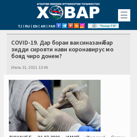
☰
|
|
|
|
"Ховар FM"
TJ
RU
EN
AR
FAR
COVID-19. Дар бораи ваксиназанӣ бар
зидди сирояти нави коронавирус мо
бояд чиро донем?
Июль 31, 2021 13:46