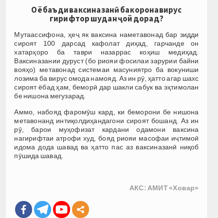
Оё баъди ваксиназанӣ ба коронавирус
гирифтор шудан ҷой дорад?
Мутаассифона, ҳеҷ як ваксина наметавонад бар зидди
сироят 100 дарсад кафолат диҳад, гарчанде он
хатарҳоро ба таври назаррас коҳиш медиҳад.
Ваксиназании дуруст (бо риояи фосилаи зарурии байни
вояҳо) метавонад системаи масуниятро ба вокуниши
лозима ба вирус омода намояд. Аз ин рӯ, ҳатто агар шахс
сироят ёбад ҳам, беморӣ дар шакли сабук ва эҳтимолан
бе нишона мегузарад.
Аммо, набояд фаромӯш кард, ки беморони бе нишона
метавонанд интиқолдиҳандагони сироят бошанд. Аз ин
рӯ, барои муҳофизат кардани одамони ваксина
нагирифтаи атрофи худ, бояд риояи масофаи иҷтимоӣ
идома дода шавад ва ҳатто пас аз ваксиназанӣ ниқоб
пӯшида шавад.
АКС: АМИТ «Ховар»