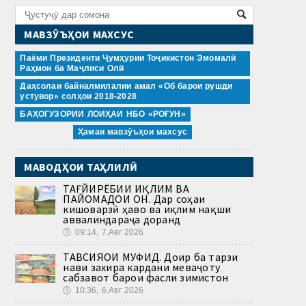
МАВЗӮЪҲОИ МАХСУС
Паёми Президенти Ҷумҳурии Тоҷикистон Эмомалӣ
Раҳмон ба Маҷлиси Олӣ
Даҳсолаи байналмилалии амал «Об барои рушди
устувор» солҳои 2018-2028
БАҲОГУЗОРИИ ЛОИҲАИ НБО «РОҒУН»
Ҳамаи мавзӯъҳои махсус
МАВОДҲОИ ТАҲЛИЛӢ
ТАҒЙИРЁБИИ ИҚЛИМ ВА
ПАЙОМАДҲОИ ОН. Дар соҳаи
кишоварзӣ ҳаво ва иқлим нақши
аввалиндараҷа доранд
🕔
09:14, 7.Авг 2026
ТАВСИЯҲОИ МУФИД. Доир ба тарзи
нави захира кардани меваҷоту
сабзавот барои фасли зимистон
🕔
10:36, 6.Авг 2026