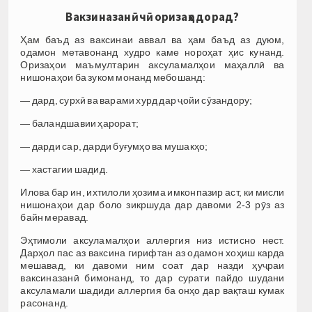
Вакзиназанӣ чӣ оризаҳо дорад?
Ҳам баъд аз ваксинаи аввал ва ҳам баъд аз дуюм,
одамон метавонанд худро каме нороҳат ҳис кунанд.
Оризаҳои маъмултарин аксуламалҳои маҳаллӣ ва
нишонаҳои ба зуком монанд мебошанд:
— дард, сурхӣ ва варами хурд дар ҷойи сӯзандору;
— баландшавии ҳарорат;
— дарди сар, дарди буғумҳо ва мушакҳо;
— хастагии шадид.
Илова бар ин, ихтилоли ҳозима имконпазир аст, ки мисли
нишонаҳои дар боло зикршуда дар давоми 2-3 рӯз аз
байн меравад.
Эҳтимоли аксуламалҳои аллергия низ истисно нест.
Дарҳол пас аз ваксина гирифтан аз одамон хоҳиш карда
мешавад, ки давоми ним соат дар назди ҳуҷраи
ваксиназанӣ бимонанд, то дар сурати пайдо шудани
аксуламали шадиди аллергия ба онҳо дар вақташ кумак
расонанд.