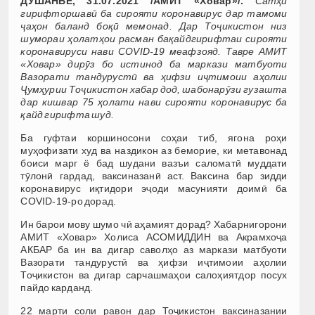
ДУШАНБЕ, 31.07.2021 /АМИТ «Ховар»/.
Сатҳи
гирифторшавӣ ба сирояти коронавирус дар тамоми
ҷаҳон баланд боқӣ мемонад. Дар Тоҷикистон низ
шумораи ҳолатҳои расман бақайдгирифтаи сирояти
коронавируси нави COVID-19 меафзояд. Тавре АМИТ
«Ховар» дирӯз бо истинод ба маркази матбуоти
Вазорати тандурустӣ ва ҳифзи иҷтимоии аҳолии
Ҷумҳурии Тоҷикистон хабар дод, шабонарӯзи гузашта
дар кишвар 75 ҳолати нави сирояти коронавирус ба
қайд гирифта шуд.
Ба гуфтаи коршиносони соҳаи тиб, ягона роҳи
муҳофизати худ ва наздикон аз беморие, ки метавонад
боиси марг ё бад шудани вазъи саломатӣ муддати
тӯлонӣ гардад, ваксиназанӣ аст. Ваксина бар зидди
коронавирус иқтидори эҷоди масунияти доимӣ ба
COVID-19-ро дорад.
Ин барои мову шумо чӣ аҳамият дорад? Хабарнигорони
АМИТ «Ховар» Холиса АСОМИДДИН ва Акрамхоҷа
АКБАР ба ин ва дигар саволҳо аз маркази матбуоти
Вазорати тандурустӣ ва ҳифзи иҷтимоии аҳолии
Тоҷикистон ва дигар сарчашмаҳои салоҳиятдор посух
пайдо карданд.
22 марти соли равон дар Тоҷикистон ваксиназании