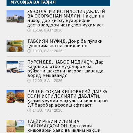
МУСОҲИБА ВА ТАҲЛИЛ
35-СОЛАГИИ ИСТИҚЛОЛИ ДАВЛАТӢ
ВА ОСОРХОНАИ МИЛЛӢ. Нақши ин
ниҳод дар ҳифзу муаррифии
дастовардҳои истиқлол муҳим аст
🕔
15:39, 8.Авг 2026
ТАВСИЯИ МУФИД. Доир ба пӯпаки
ҷуворимакка ва фоидаи он
🕔
13:33, 8.Авг 2026
ПУРСИДЕД, ҶАВОБ МЕДИҲЕМ. Дар
кадом ҳолатҳо муҳоҷирон ба
рӯйхати шахсони назоратшаванда
ворид мешаванд?
🕔
12:00, 8.Авг 2026
РУШДИ СОҲАИ КИШОВАРЗӢ ДАР 35
СОЛИ ИСТИҚЛОЛИЯТИ ДАВЛАТӢ.
Ҳаҷми умумии маҳсулоти кишоварзӣ
3,7 баробар афзоиш ёфтааст
🕔
14:30, 7.Авг 2026
ТАҒЙИРЁБИИ ИҚЛИМ ВА
ПАЙОМАДҲОИ ОН. Дар соҳаи
кишоварзӣ ҳаво ва иқлим нақши