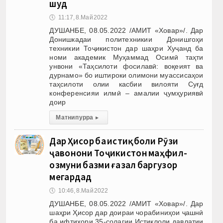
шуд
🕔
11:17, 8.Май 2022
ДУШАНБЕ, 08.05.2022 /АМИТ «Ховар»/. Дар
Донишкадаи политехникии Донишгоҳи
техникии Тоҷикистон дар шаҳри Хуҷанд ба
номи академик Муҳаммад Осимӣ таҳти
унвони «Таҳсилоти фосилавӣ: воқеият ва
дурнамо» бо иштироки олимони муассисаҳои
таҳсилоти олии касбии вилояти Суғд
конференсияи илмӣ – амалии ҷумҳуриявӣ
доир
Матни пурра
▸
Дар Ҳисор ба истиқболи Рӯзи
ҷавонони Тоҷикистон маҳфил-
озмуни базми ғазал баргузор
мегардад
🕔
10:46, 8.Май 2022
ДУШАНБЕ, 08.05.2022 /АМИТ «Ховар»/. Дар
шаҳри Ҳисор дар доираи чорабиниҳои ҷашнӣ
ба ифтихори 35-солагии Истиқлоли давлатии