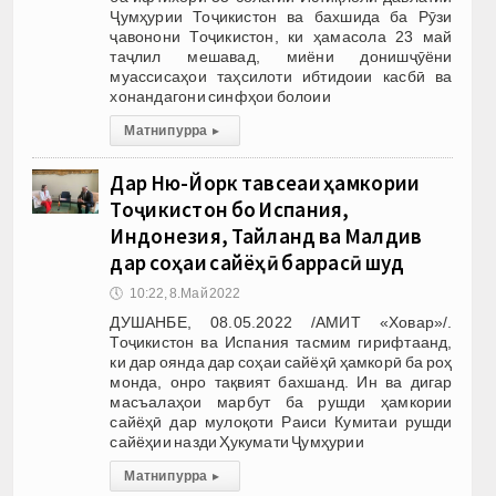
Ҷумҳурии Тоҷикистон ва бахшида ба Рӯзи
ҷавонони Тоҷикистон, ки ҳамасола 23 май
таҷлил мешавад, миёни донишҷӯёни
муассисаҳои таҳсилоти ибтидоии касбӣ ва
хонандагони синфҳои болоии
Матни пурра
▸
Дар Ню-Йорк тавсеаи ҳамкории
Тоҷикистон бо Испания,
Индонезия, Тайланд ва Малдив
дар соҳаи сайёҳӣ баррасӣ шуд
🕔
10:22, 8.Май 2022
ДУШАНБЕ, 08.05.2022 /АМИТ «Ховар»/.
Тоҷикистон ва Испания тасмим гирифтаанд,
ки дар оянда дар соҳаи сайёҳӣ ҳамкорӣ ба роҳ
монда, онро тақвият бахшанд. Ин ва дигар
масъалаҳои марбут ба рушди ҳамкории
сайёҳӣ дар мулоқоти Раиси Кумитаи рушди
сайёҳии назди Ҳукумати Ҷумҳурии
Матни пурра
▸