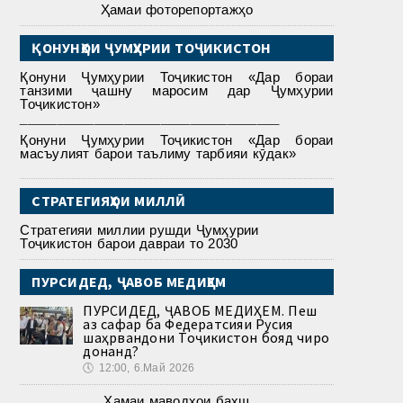
Ҳамаи фоторепортажҳо
ҚОНУНҲОИ ҶУМҲУРИИ ТОҶИКИСТОН
Қонуни Ҷумҳурии Тоҷикистон «Дар бораи
танзими ҷашну маросим дар Ҷумҳурии
Тоҷикистон»
___________________________________
Қонуни Ҷумҳурии Тоҷикистон «Дар бораи
масъулият барои таълиму тарбияи кӯдак»
СТРАТЕГИЯҲОИ МИЛЛӢ
Стратегияи миллии рушди Ҷумҳурии
Тоҷикистон барои давраи то 2030
ПУРСИДЕД, ҶАВОБ МЕДИҲЕМ
ПУРСИДЕД, ҶАВОБ МЕДИҲЕМ. Пеш
аз сафар ба Федератсияи Русия
шаҳрвандони Тоҷикистон бояд чиро
донанд?
🕔
12:00, 6.Май 2026
Ҳамаи маводҳои бахш