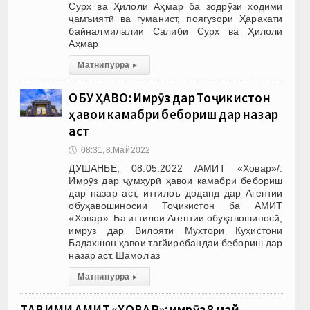
Сурх ва Ҳилоли Аҳмар ба зодрӯзи ходими
ҷамъиятӣ ва гуманист, поягузори Ҳаракати
байналмилалии Салиби Сурх ва Ҳилоли
Аҳмар
Матни пурра
▸
ОБУ ҲАВО: Имрӯз дар Тоҷикистон
ҳавои камабри бебориш дар назар
аст
🕔
08:31, 8.Май 2022
ДУШАНБЕ, 08.05.2022 /АМИТ «Ховар»/.
Имрӯз дар ҷумҳурӣ ҳавои камабри бебориш
дар назар аст, иттилоъ доданд дар Агентии
обуҳавошиносии Тоҷикистон ба АМИТ
«Ховар». Ба иттилои Агентии обуҳавошиносӣ,
имрӯз дар Вилояти Мухтори Кӯҳистони
Бадахшон ҳавои тағйирёбандаи бебориш дар
назар аст. Шамол аз
Матни пурра
▸
ТАҚВИМИ АМИТ «ХОВАР»: имрӯз 8 май,