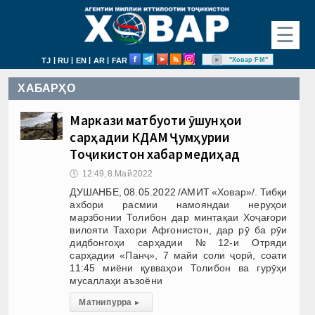
☰
|
|
|
|
"Ховар FM"
TJ
RU
EN
AR
FAR
ХАБАРҲО
Маркази матбуоти Қӯшунҳои
сарҳадии КДАМ Ҷумҳурии
Тоҷикистон хабар медиҳад
🕔
12:49, 8.Май 2022
ДУШАНБЕ, 08.05.2022 /АМИТ «Ховар»/. Тибқи
ахбори расмии намояндаи неруҳои
марзбонии Толибон дар минтақаи Хоҷағори
вилояти Тахори Афғонистон, дар рӯ ба рӯи
дидбонгоҳи сарҳадии №12-и Отряди
сарҳадии «Панҷ», 7 майи соли ҷорӣ, соати
11:45 миёни қувваҳои Толибон ва гурӯҳи
мусаллаҳи аъзоёни
Матни пурра
▸