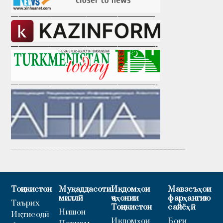
———————————————————
———————————————————-
———————————————————-
Тоҷикистон
Муқаддасоти
Иқдомҳои
Мавзеъҳои
миллӣ
ҷаҳонии
фарҳангию
Таърих
Тоҷикистон
сайёҳӣ
Нишон
Иқтисодӣ
Иқдомҳои
Боғи