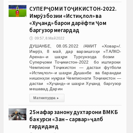
СУПЕРҶОМИ ТОҶИКИСТОН-2022.
Имрӯз бозии «Истиқлол» ва
«Хуҷанд» барои дарёфти Ҷом
баргузор мегардад
🕔
09:57, 8.Май 2022
ДУШАНБЕ, 08.05.2022 /АМИТ «Ховар»/.
Имрӯз, 8 май, дар варзишгоҳи «ТАЛКО-
Арена»-и шаҳри Турсунзода бозии
Суперҷоми Тоҷикистон-2022 бо иштироки
Чемпиони Тоҷикистон — дастаи футболи
«Истиқлол»-и шаҳри Душанбе ва барандаи
нишонҳои нуқраи Чемпионати Тоҷикистон —
дастаи «Хуҷанд»-и шаҳри Хуҷанд баргузор
мешавад. Дар ин
Матни пурра
▸
25 нафар занону духтарони ВМКБ
ба курси «Зан – сарвар» ҷалб
гардиданд