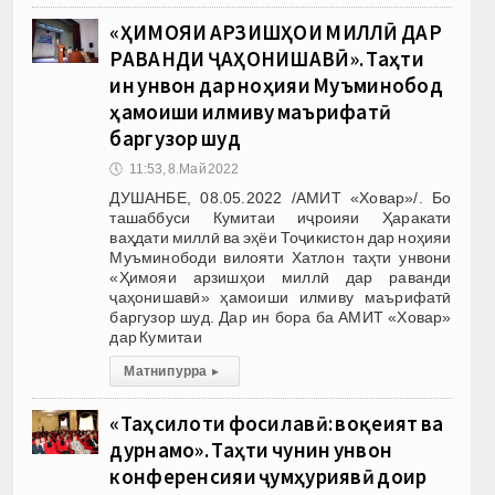
«ҲИМОЯИ АРЗИШҲОИ МИЛЛӢ ДАР
РАВАНДИ ҶАҲОНИШАВӢ». Таҳти
ин унвон дар ноҳияи Муъминобод
ҳамоиши илмиву маърифатӣ
баргузор шуд
🕔
11:53, 8.Май 2022
ДУШАНБЕ, 08.05.2022 /АМИТ «Ховар»/. Бо
ташаббуси Кумитаи иҷроияи Ҳаракати
ваҳдати миллӣ ва эҳёи Тоҷикистон дар ноҳияи
Муъминободи вилояти Хатлон таҳти унвони
«Ҳимояи арзишҳои миллӣ дар раванди
ҷаҳонишавӣ» ҳамоиши илмиву маърифатӣ
баргузор шуд. Дар ин бора ба АМИТ «Ховар»
дар Кумитаи
Матни пурра
▸
«Таҳсилоти фосилавӣ: воқеият ва
дурнамо». Таҳти чунин унвон
конференсияи ҷумҳуриявӣ доир