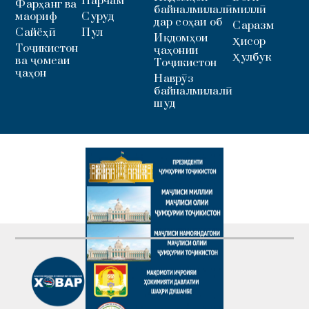
Парчам
Фарҳанг ва
байналмилалӣ
миллӣ
маориф
Суруд
дар соҳаи об
Саразм
Сайёҳӣ
Пул
Иқдомҳои
Ҳисор
Тоҷикистон
ҷаҳонии
Ҳулбук
ва ҷомеаи
Тоҷикистон
ҷаҳон
Наврӯз
байналмилалӣ
шуд