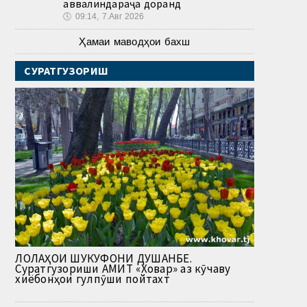
аввалиндараҷа доранд
🕔
09:14, 7.Авг 2026
Ҳамаи маводҳои бахш
СУРАТГУЗОРИШ
ЛОЛАҲОИ ШУКУФОНИ ДУШАНБЕ.
Суратгузориши АМИТ «Ховар» аз кӯчаву
хиёбонҳои гулпӯши пойтахт