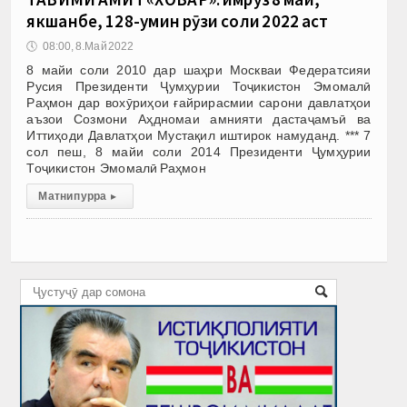
якшанбе, 128-умин рӯзи соли 2022 аст
🕔
08:00, 8.Май 2022
8 майи соли 2010 дар шаҳри Москваи Федератсияи
Русия Президенти Ҷумҳурии Тоҷикистон Эмомалӣ
Раҳмон дар вохӯриҳои ғайрирасмии сарони давлатҳои
аъзои Созмони Аҳдномаи амнияти дастаҷамъӣ ва
Иттиҳоди Давлатҳои Мустақил иштирок намуданд. *** 7
сол пеш, 8 майи соли 2014 Президенти Ҷумҳурии
Тоҷикистон Эмомалӣ Раҳмон
Матни пурра
▸