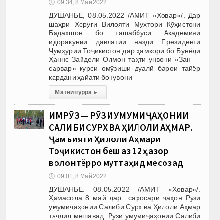
🕔
09:34, 8.Май 2022
ДУШАНБЕ, 08.05.2022 /АМИТ «Ховар»/. Дар
шаҳри Хоруғи Вилояти Мухтори Кӯҳистони
Бадахшон бо ташаббуси Академияи
идоракунии давлатии назди Президенти
Ҷумҳурии Тоҷикистон дар ҳамкорӣ бо Бунёди
Ҳаннс Зайдели Олмон таҳти унвони «Зан —
сарвар» курси омӯзиши дуалӣ барои тайёр
кардани ҳайати бонувони
Матни пурра
▸
ИМРӮЗ — РӮЗИ УМУМИҶАҲОНИИ
САЛИБИ СУРХ ВА ҲИЛОЛИ АҲМАР.
Ҷамъияти Ҳилоли Аҳмари
Тоҷикистон беш аз 12 ҳазор
волонтёрро муттаҳид месозад
🕔
09:01, 8.Май 2022
ДУШАНБЕ, 08.05.2022 /АМИТ «Ховар»/.
Ҳамасола 8 май дар саросари ҷаҳон Рӯзи
умумиҷаҳонии Салиби Сурх ва Ҳилоли Аҳмар
таҷлил мешавад. Рӯзи умумиҷаҳонии Салиби