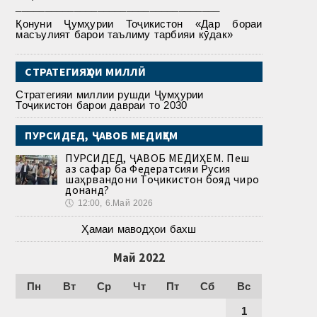
___________________________________
Қонуни Ҷумҳурии Тоҷикистон «Дар бораи
масъулият барои таълиму тарбияи кӯдак»
СТРАТЕГИЯҲОИ МИЛЛӢ
Стратегияи миллии рушди Ҷумҳурии
Тоҷикистон барои давраи то 2030
ПУРСИДЕД, ҶАВОБ МЕДИҲЕМ
ПУРСИДЕД, ҶАВОБ МЕДИҲЕМ. Пеш
аз сафар ба Федератсияи Русия
шаҳрвандони Тоҷикистон бояд чиро
донанд?
🕔
12:00, 6.Май 2026
Ҳамаи маводҳои бахш
Май 2022
Пн
Вт
Ср
Чт
Пт
Сб
Вс
1