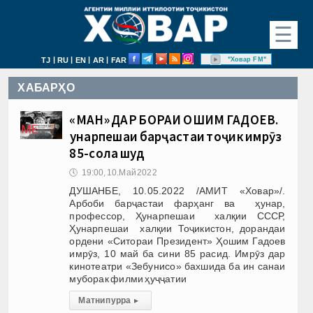
☰
|
|
|
|
"Ховар FM"
TJ
RU
EN
AR
FAR
ХАБАРҲО
«МАН» ДАР БОРАИ ҲОШИМ ГАДОЕВ.
Ҳунарпешаи барҷастаи тоҷик имрӯз
85-сола шуд
🕔
19:00, 10.Май 2022
ДУШАНБЕ, 10.05.2022 /АМИТ «Ховар»/.
Арбоби барҷастаи фарҳанг ва ҳунар,
профессор, Ҳунарпешаи халқии СССР,
Ҳунарпешаи халқии Тоҷикистон, дорандаи
ордени «Ситораи Президент» Ҳошим Гадоев
имрӯз, 10 май ба сини 85 расид. Имрӯз дар
кинотеатри «Зебунисо» бахшида ба ин санаи
муборак филми ҳуҷҷатии
Матни пурра
▸