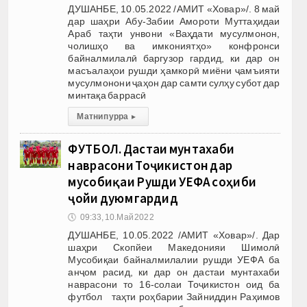
ДУШАНБЕ, 10.05.2022 /АМИТ «Ховар»/. 8 май
дар шаҳри Абу-Забии Амороти Муттаҳидаи
Араб таҳти унвони «Ваҳдати мусулмонон,
чолишҳо ва имкониятҳо» конфронси
байналмилалӣ баргузор гардид, ки дар он
масъалаҳои рушди ҳамкорӣ миёни ҷамъияти
мусулмонони ҷаҳон дар самти сулҳу субот дар
минтақа баррасӣ
Матни пурра
▸
ФУТБОЛ. Дастаи мунтахаби
наврасони Тоҷикистон дар
мусобиқаи Рушди УЕФА соҳиби
ҷойи дуюм гардид
🕔
09:33, 10.Май 2022
ДУШАНБЕ, 10.05.2022 /АМИТ «Ховар»/. Дар
шаҳри Скопйеи Македонияи Шимолӣ
Мусобиқаи байналмилалии рушди УЕФА ба
анҷом расид, ки дар он дастаи мунтахаби
наврасони то 16-солаи Тоҷикистон оид ба
футбол таҳти роҳбарии Зайниддин Раҳимов