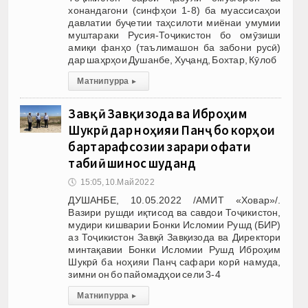
хонандагони (синфҳои 1-8) ба муассисаҳои
давлатии буҷетии таҳсилоти миёнаи умумии
муштараки Русия-Тоҷикистон бо омӯзиши
амиқи фанҳо (таълимашон ба забони русӣ)
дар шаҳрҳои Душанбе, Хуҷанд, Бохтар, Кӯлоб
Матни пурра
▸
Завқӣ Завқизода ва Иброҳим
Шукрӣ дар ноҳияи Панҷ бо корҳои
бартарафсозии зарари офати
табиӣ шинос шуданд
🕔
15:05, 10.Май 2022
ДУШАНБЕ, 10.05.2022 /АМИТ «Ховар»/.
Вазири рушди иқтисод ва савдои Тоҷикистон,
мудири кишварии Бонки Исломии Рушд (БИР)
аз Тоҷикистон Завқӣ Завқизода ва Директори
минтақавии Бонки Исломии Рушд Иброҳим
Шукрӣ ба ноҳияи Панҷ сафари корӣ намуда,
зимни он бо пайомадҳои сели 3-4
Матни пурра
▸