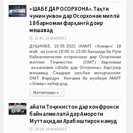
«ШАБЕ ДАР ОСОРХОНА». Таҳти
чунин унвон дар Осорхонаи миллӣ
18 барномаи фарҳангӣ доир
мешавад
🕔
11:43, 10.Май 2022
ДУШАНБЕ, 10.05.2022 /АМИТ «Ховар»/. 18
май, аз соати 18:00 то 23:00 бахшида ба Рӯзи
байналмилалии осорхонаҳо дар Осорхонаи
миллии Тоҷикистон (ОМТ) барномаи
анъанавии «Шабе дар Осорхона» баргузор
мешавад. Сардори шуъбаи экскурсионии
ОМТ Фаридун Кенҷаев ба мухбири АМИТ
«Ховар» хабар дод,
Матни пурра
▸
Ҳайати Тоҷикистон дар конфронси
байналмилалӣ дар Амороти
Муттаҳидаи Араб иштирок намуд
🕔
10:15, 10.Май 2022