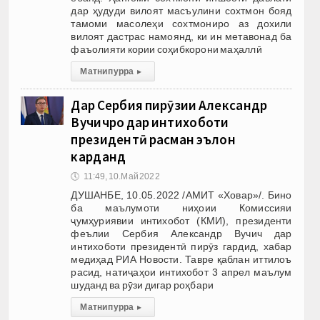
дар ҳудуди вилоят масъулини сохтмон бояд
тамоми масолеҳи сохтмониро аз дохили
вилоят дастрас намоянд, ки ин метавонад ба
фаъолияти кории соҳибкорони маҳаллӣ
Матни пурра
▸
Дар Сербия пирӯзии Александр
Вучичро дар интихоботи
президентӣ расман эълон
карданд
🕔
11:49, 10.Май 2022
ДУШАНБЕ, 10.05.2022 /АМИТ «Ховар»/. Бино
ба маълумоти ниҳоии Комиссияи
ҷумҳуриявии интихобот (КМИ), президенти
феълии Сербия Александр Вучич дар
интихоботи президентӣ пирӯз гардид, хабар
медиҳад РИА Новости. Тавре қаблан иттилоъ
расид, натиҷаҳои интихобот 3 апрел маълум
шуданд ва рӯзи дигар роҳбари
Матни пурра
▸