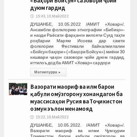
«Баҳори Бойсун» сазовори ҷойи
дуюм гардид
🕔
15:43, 10.Май 2022
ДУШАНБЕ, 10.05.2022 /АМИТ «Ховар»/.
Ансамбли фолклорию этнографии «Бибиҳо»-
и назди Раёсати фарҳанги вилояти Суғд таҳти
роҳбарии Марям Исоева дар самти
фолклории Фестивали байналмилалии
«Бойсун баҳори» («Баҳори Бойсун») миёни 30
кишвари ҷаҳон сазовори ҷойи дуюм гардид,
иттилоъ дод ба АМИТ «Ховар» сардори
Матни пурра
▸
Вазорати маориф ва илм барои
қабули омӯзгорону хонандагон ба
муассисаҳои Русия ва Тоҷикистон
озмун эълон менамояд
🕔
15:22, 10.Май 2022
ДУШАНБЕ, 10.05.2022. /АМИТ «Ховар»/.
Вазорати маориф ва илми Ҷумҳурии
Тоҷикистон барои қабули омӯзгорон ва