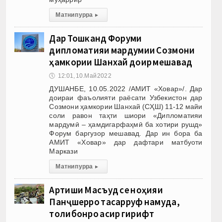
Матни пурра
▸
Дар Тошканд Форуми
дипломатияи мардумии Созмони
ҳамкории Шанхай доир мешавад
🕔
12:01, 10.Май 2022
ДУШАНБЕ, 10.05.2022 /АМИТ «Ховар»/. Дар
доираи фаъолияти раёсати Узбекистон дар
Созмони ҳамкории Шанхай (СҲШ) 11-12 майи
соли равон таҳти шиори «Дипломатияи
мардумӣ – ҳамдигарфаҳмӣ ба хотири рушд»
Форум баргузор мешавад. Дар ин бора ба
АМИТ «Ховар» дар дафтари матбуоти
Маркази
Матни пурра
▸
Артиши Масъуд се ноҳияи
Панҷшерро тасарруф намуда,
толибонро асир гирифт