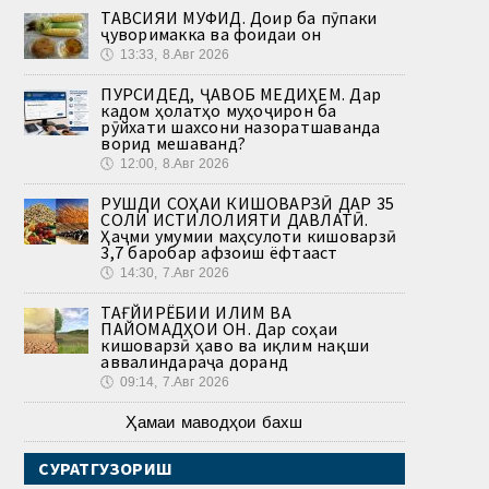
ТАВСИЯИ МУФИД. Доир ба пӯпаки
ҷуворимакка ва фоидаи он
🕔
13:33, 8.Авг 2026
ПУРСИДЕД, ҶАВОБ МЕДИҲЕМ. Дар
кадом ҳолатҳо муҳоҷирон ба
рӯйхати шахсони назоратшаванда
ворид мешаванд?
🕔
12:00, 8.Авг 2026
РУШДИ СОҲАИ КИШОВАРЗӢ ДАР 35
СОЛИ ИСТИҚЛОЛИЯТИ ДАВЛАТӢ.
Ҳаҷми умумии маҳсулоти кишоварзӣ
3,7 баробар афзоиш ёфтааст
🕔
14:30, 7.Авг 2026
ТАҒЙИРЁБИИ ИҚЛИМ ВА
ПАЙОМАДҲОИ ОН. Дар соҳаи
кишоварзӣ ҳаво ва иқлим нақши
аввалиндараҷа доранд
🕔
09:14, 7.Авг 2026
Ҳамаи маводҳои бахш
СУРАТГУЗОРИШ