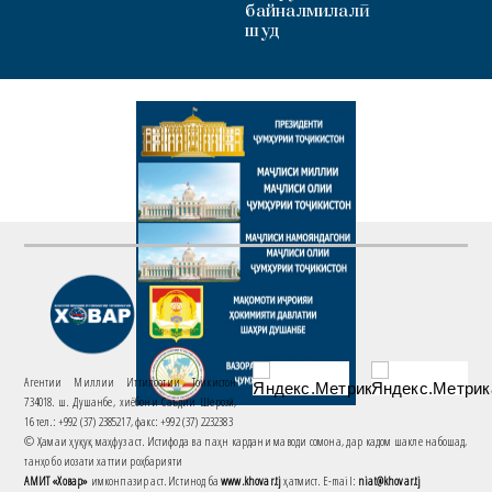
байналмилалӣ
шуд
Агентии Миллии Иттилоотии Тоҷикистон
734018. ш. Душанбе, хиёбони Саъдии Шерозӣ,
16 тел.: +992 (37) 2385217, факс: +992 (37) 2232383
© Ҳамаи ҳуқуқ маҳфуз аст. Истифода ва паҳн кардани маводи сомона, дар кадом шакле набошад,
танҳо бо иҷозати хаттии роҳбарияти
АМИТ «Ховар»
имконпазир аст. Истинод ба
www.khovar.tj
ҳатмист. E-mail:
niat@khovar.tj