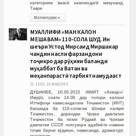
категорияи вазнӣ намояндагӣ мекунанд.
Тавре
Матни пурра
▸
МУАЛЛИФИ «МАН КАЛОН
МЕШАВАМ» 110-СОЛА ШУД. Ин
шеъри Устод Мирсаид Миршакар
чандин насли фарзандони
тоҷикро дар рӯҳияи баланди
муҳаббат ба Ватан ва
меҳанпарастӣ тарбият намудааст
🕔
12:01, 10.Май 2022
ДУШАНБЕ, 10.05.2022 /АМИТ «Ховар»/.
Имрӯз, соати 14.00 дар толори калони
Иттифоқи нависандагони Тоҷикистон (ИНТ)
бахшида ба 110-солагии Шоири халқии
Тоҷикистон, дорандаи Ҷозаи давлатии
Тоҷикистон ба номи Рӯдакӣ ва Ҷоизаи
давлатии СССР, поягузори адабиёти навини
тоҷик барои кӯдакон, нависанда, драматург,
муҳаррир