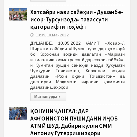
Хатсайри нави сайёҳии «Душанбе-
Ҳисор-Турсунзода» тавассути
қатора ифтитоҳ ёфт
🕔
13:39, 10.Май 2022
ДУШАНБЕ, 10.05.2022 /АМИТ «Ховар»/.
Ширкати сайёҳии «Шумон тур» дар ҳамкорӣ
бо Корхонаи воҳиди давлатии «Маркази
иттилоотию хизматрасонӣ дар соҳаи сайёҳӣ»-
и Кумитаи рушди сайёҳии назди Ҳукумати
Ҷумҳурии Тоҷикистон, Корхонаи воҳиди
давлатии «Роҳи оҳани Тоҷикистон» ва
дастгирии Мақомоти иҷроияи ҳокимияти
давлатии шаҳрҳои
Матни пурра
▸
ҚОНУНИ ҶАНГАЛ: ДАР
АФҒОНИСТОН ПӮШИДАНИ ҲИҶОБ
ҲАТМӢ ШУД. Дабири кулли СММ
Антониу Гутерриш изҳори