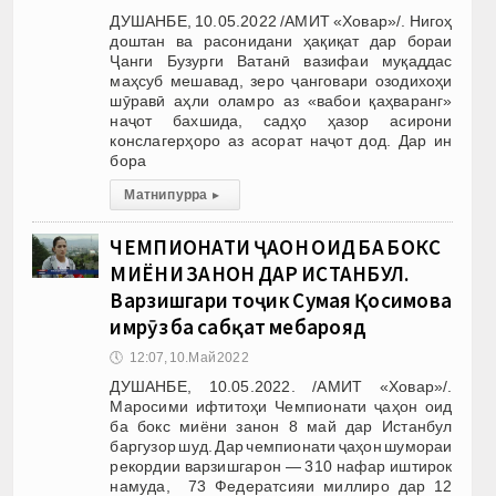
ДУШАНБЕ, 10.05.2022 /АМИТ «Ховар»/. Нигоҳ
доштан ва расонидани ҳақиқат дар бораи
Ҷанги Бузурги Ватанӣ вазифаи муқаддас
маҳсуб мешавад, зеро ҷанговари озодихоҳи
шӯравӣ аҳли оламро аз «вабои қаҳваранг»
наҷот бахшида, садҳо ҳазор асирони
конслагерҳоро аз асорат наҷот дод. Дар ин
бора
Матни пурра
▸
ЧЕМПИОНАТИ ҶАҲОН ОИД БА БОКС
МИЁНИ ЗАНОН ДАР ИСТАНБУЛ.
Варзишгари тоҷик Сумая Қосимова
имрӯз ба сабқат мебарояд
🕔
12:07, 10.Май 2022
ДУШАНБЕ, 10.05.2022. /АМИТ «Ховар»/.
Маросими ифтитоҳи Чемпионати ҷаҳон оид
ба бокс миёни занон 8 май дар Истанбул
баргузор шуд. Дар чемпионати ҷаҳон шумораи
рекордии варзишгарон — 310 нафар иштирок
намуда, 73 Федератсияи миллиро дар 12