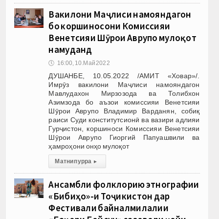
Вакилони Маҷлиси намояндагон
бо коршиносони Комиссияи
Венетсияи Шӯрои Аврупо мулоқот
намуданд
🕔
16:00, 10.Май 2022
ДУШАНБЕ, 10.05.2022 /АМИТ «Ховар»/.
Имрӯз вакилони Маҷлиси намояндагон
Мавлудахон Мирзозода ва Толибхон
Азимзода бо аъзои комиссияи Венетсияи
Шӯрои Аврупо Владимир Варданян, собиқ
раиси Суди конститутсионӣ ва вазири адлияи
Гурҷистон, коршиноси Комиссияи Венетсияи
Шӯрои Аврупо Гиоргий Папуашвили ва
ҳамроҳони онҳо мулоқот
Матни пурра
▸
Ансамбли фолклорию этнографии
«Бибиҳо»-и Тоҷикистон дар
Фестивали байналмилалии