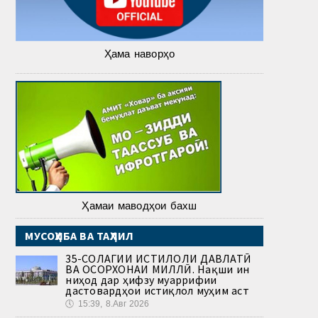
Ҳама наворҳо
Ҳамаи маводҳои бахш
МУСОҲИБА ВА ТАҲЛИЛ
35-СОЛАГИИ ИСТИҚЛОЛИ ДАВЛАТӢ
ВА ОСОРХОНАИ МИЛЛӢ. Нақши ин
ниҳод дар ҳифзу муаррифии
дастовардҳои истиқлол муҳим аст
🕔
15:39, 8.Авг 2026