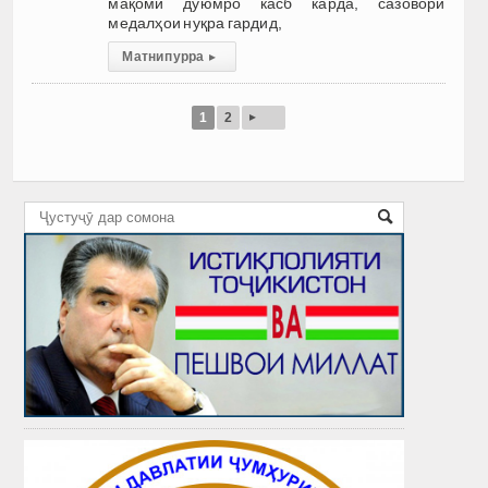
мақоми дуюмро касб карда, сазовори
медалҳои нуқра гардид,
Матни пурра
▸
▸
1
2