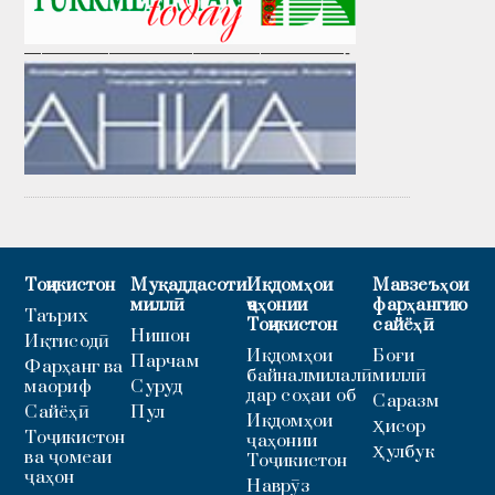
———————————————————-
Тоҷикистон
Муқаддасоти
Иқдомҳои
Мавзеъҳои
миллӣ
ҷаҳонии
фарҳангию
Таърих
Тоҷикистон
сайёҳӣ
Нишон
Иқтисодӣ
Иқдомҳои
Боғи
Парчам
Фарҳанг ва
байналмилалӣ
миллӣ
маориф
Суруд
дар соҳаи об
Саразм
Сайёҳӣ
Пул
Иқдомҳои
Ҳисор
Тоҷикистон
ҷаҳонии
Ҳулбук
ва ҷомеаи
Тоҷикистон
ҷаҳон
Наврӯз