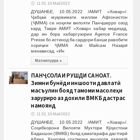
🕔
11:55, 10.Май 2022
ДУШАНБЕ, 10.05.2022 /АМИТ «Ховар»/.
Ҷабҳаи муқовимати миллии Афғонистон
(ҶММА) се ноҳияи вилояти Панҷшерро озод
кард. Тавре АМИТ «Ховар» хабар медиҳад,
дар ин бора хабаргузории Agence France
Presse бо истинод ба сардори бахши равобити
хориҷии ҶММА Алӣ Майсам Назарӣ
менависад. «Ин
Матни пурра
▸
ПАНҶСОЛАИ РУШДИ САНОАТ.
Зимни бунёди иншооти давлатӣ
масъулин бояд тамоми масолеҳи
заруриро аз дохили ВМКБ дастрас
намоянд
🕔
11:52, 10.Май 2022
ДУШАНБЕ, 10.05.2022 /АМИТ «Ховар»/.
Соҳибкорони Вилояти Мухтори Кӯҳистони
Бадахшон (ВМКБ) бояд ҳаматарафа дастгирӣ
ёбанд. Ҳангоми сохтмони иншооти давлатӣ