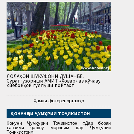
ЛОЛАҲОИ ШУКУФОНИ ДУШАНБЕ.
Суратгузориши АМИТ «Ховар» аз кӯчаву
хиёбонҳои гулпӯши пойтахт
Ҳамаи фоторепортажҳо
ҚОНУНҲОИ ҶУМҲУРИИ ТОҶИКИСТОН
Қонуни Ҷумҳурии Тоҷикистон «Дар бораи
танзими ҷашну маросим дар Ҷумҳурии
Тоҷикистон»