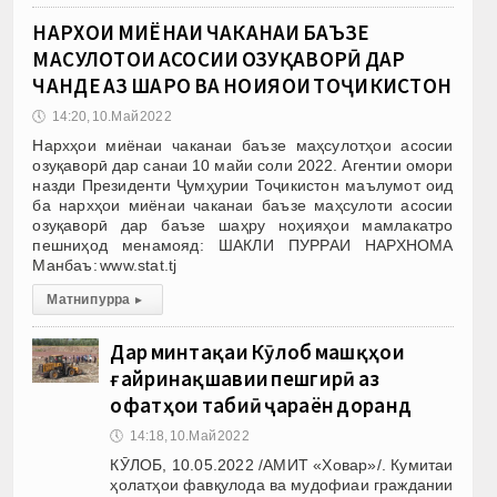
НАРХҲОИ МИЁНАИ ЧАКАНАИ БАЪЗЕ
МАҲСУЛОТҲОИ АСОСИИ ОЗУҚАВОРӢ ДАР
ЧАНДЕ АЗ ШАҲРҲО ВА НОҲИЯҲОИ ТОҶИКИСТОН
🕔
14:20, 10.Май 2022
Нархҳои миёнаи чаканаи баъзе маҳсулотҳои асосии
озуқаворӣ дар санаи 10 майи соли 2022. Агентии омори
назди Президенти Ҷумҳурии Тоҷикистон маълумот оид
ба нархҳои миёнаи чаканаи баъзе маҳсулоти асосии
озуқаворӣ дар баъзе шаҳру ноҳияҳои мамлакатро
пешниҳод менамояд: ШАКЛИ ПУРРАИ НАРХНОМА
Манбаъ: www.stat.tj
Матни пурра
▸
Дар минтақаи Кӯлоб машқҳои
ғайринақшавии пешгирӣ аз
офатҳои табиӣ ҷараён доранд
🕔
14:18, 10.Май 2022
КӮЛОБ, 10.05.2022 /АМИТ «Ховар»/. Кумитаи
ҳолатҳои фавқулода ва мудофиаи граждании