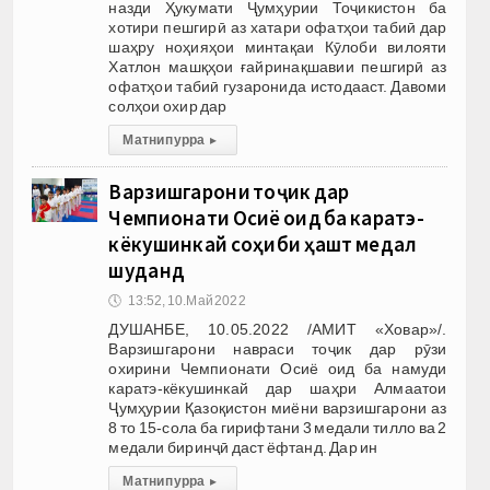
назди Ҳукумати Ҷумҳурии Тоҷикистон ба
хотири пешгирӣ аз хатари офатҳои табиӣ дар
шаҳру ноҳияҳои минтақаи Кӯлоби вилояти
Хатлон машқҳои ғайринақшавии пешгирӣ аз
офатҳои табиӣ гузаронида истодааст. Давоми
солҳои охир дар
Матни пурра
▸
Варзишгарони тоҷик дар
Чемпионати Осиё оид ба каратэ-
кёкушинкай соҳиби ҳашт медал
шуданд
🕔
13:52, 10.Май 2022
ДУШАНБЕ, 10.05.2022 /АМИТ «Ховар»/.
Варзишгарони навраси тоҷик дар рӯзи
охирини Чемпионати Осиё оид ба намуди
каратэ-кёкушинкай дар шаҳри Алмаатои
Ҷумҳурии Қазоқистон миёни варзишгарони аз
8 то 15-сола ба гирифтани 3 медали тилло ва 2
медали биринҷӣ даст ёфтанд. Дар ин
Матни пурра
▸