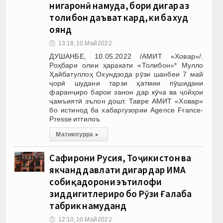
нигаронӣ намуда, бори дигар аз
толибон даъват кард, ки ба худ
оянд
🕔
13:18, 10.Май 2022
ДУШАНБЕ, 10.05.2022 /АМИТ «Ховар»/.
Роҳбари олии ҳаракати «Толибон»* Мулло
Ҳайбатуллоҳ Охундзода рӯзи шанбеи 7 май
ҷорӣ шудани тарзи ҳатмии пӯшидани
фаранҷиро барои занон дар кӯча ва ҷойҳои
ҷамъиятӣ эълон дошт. Тавре АМИТ «Ховар»
бо истинод ба хабаргузории Agence France-
Presse иттилоъ
Матни пурра
▸
Сафирони Русия, Тоҷикистон ва
якчанд давлати дигар дар ИМА
собиқадорони эътилофи
зиддигитлериро бо Рӯзи Ғалаба
табрик намуданд
🕔
12:10, 10.Май 2022