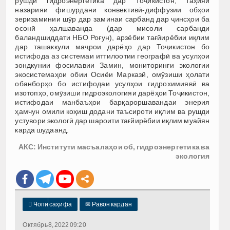
рушди гидроэнергетика дар Тоҷикистон, таҳияи
назарияи фишурдани конвективӣ-диффузии обҳои
зеризаминии шӯр дар заминаи сарбанд дар ҷинсҳои ба
осонӣ ҳалшаванда (дар мисоли сарбанди
баландшиддати НБО Роғун), арзёбии тағйирёбии иқлим
дар ташаккули маҷрои дарёҳо дар Тоҷикистон бо
истифода аз системаи иттилоотии географӣ ва усулҳои
зондкунии фосилавии Замин, мониторинги экологии
экосистемаҳои обии Осиёи Марказӣ, омӯзиши ҳолати
обанборҳо бо истифодаи усулҳои гидрохимиявӣ ва
изотопҳо, омӯзиши гидроэкологияи дарёҳои Тоҷикистон,
истифодаи манбаъҳои барқароршавандаи энерия
ҳамчун омили коҳиш додани таъсироти иқлим ва рушди
устувори экологӣ дар шароити тағйирёбии иқлим муайян
карда шудаанд.
АКС: Институти масъалаҳои об, гидроэнергетика ва
экология

Чопи саҳифа
✉
Равон кардан
Октябрь 8, 2022 09:20