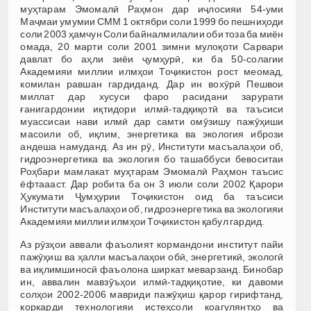
муҳтарам Эмомалӣ Раҳмон дар иҷлосияи 54-уми
Маҷмаи умумии СММ 1 октябри соли 1999 бо пешниҳоди
соли 2003 ҳамчун Соли байналмилалии оби тоза ба миён
омада, 20 марти соли 2001 зимни мулоқоти Сарвари
давлат бо аҳли зиёи ҷумҳурӣ, ки ба 50-солагии
Академияи миллии илмҳои Тоҷикистон рост меомад,
комилан равшан гардиданд. Дар ин вохӯрӣ Пешвои
миллат дар хусуси фаро расидани зарурати
ғанигардонии иқтидори илмӣ-тадқиқотӣ ва таъсиси
муассисаи нави илмӣ дар самти омӯзишу пажӯҳиши
масоили об, иқлим, энергетика ва экология ибрози
андеша намуданд. Аз ин рӯ, Институти масъалаҳои об,
гидроэнергетика ва экология бо ташаббуси бевоситаи
Роҳбари мамлакат муҳтарам Эмомалӣ Раҳмон таъсис
ёфтаааст. Дар робита ба он 3 июли соли 2002 Қарори
Ҳукумати Ҷумҳурии Тоҷикистон оид ба таъсиси
Институти масъалаҳои об, гидроэнергетика ва экологияи
Академияи миллии илмҳои Тоҷикистон қабул гардид.
Аз рӯзҳои аввали фаъолият кормандони институт пайи
пажӯҳиш ва ҳалли масъалаҳои обӣ, энергетикӣ, экологӣ
ва иқлимшиносӣ фаъолона ширкат меварзанд. Бинобар
ин, аввалин мавзӯъҳои илмӣ-тадқиқотие, ки давоми
солҳои 2002-2006 мавриди пажӯҳиш қарор гирифтанд,
коркарди технологияи истеҳсоли коагулянтҳо ва