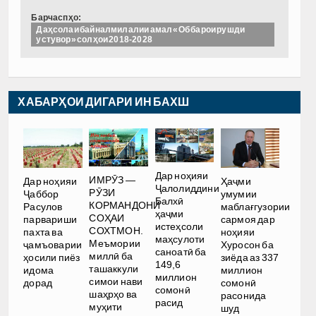
Барчаспҳо:
Даҳсолаи байналмилалии амал «Об барои рушди
устувор» солҳои 2018-2028
ХАБАРҲОИ ДИГАРИ ИН БАХШ
Дар ноҳияи
ИМРӮЗ —
Дар ноҳияи
Ҳаҷми
Ҷалолиддини
РӮЗИ
Ҷаббор
умумии
Балхӣ
КОРМАНДОНИ
Расулов
маблағгузории
ҳаҷми
СОҲАИ
парвариши
сармоя дар
истеҳсоли
СОХТМОН.
пахта ва
ноҳияи
маҳсулоти
Меъмории
ҷамъоварии
Хуросон ба
саноатӣ ба
миллӣ ба
ҳосили пиёз
зиёда аз 337
149,6
ташаккули
идома
миллион
миллион
симои нави
дорад
сомонӣ
сомонӣ
шаҳрҳо ва
расонида
расид
муҳити
шуд