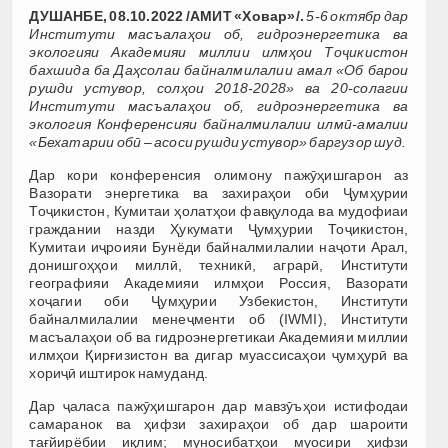
ДУШАНБЕ, 08.10.2022 /АМИТ «Ховар»/.
5-6 октябр дар
Институти масъалаҳои об, гидроэнергетика ва
экологияи Академияи миллии илмҳои Тоҷикистон
бахшида ба Даҳсолаи байналмилалии амал «Об барои
рушди устувор, солҳои 2018-2028» ва 20-солагии
Институти масъалаҳои об, гидроэнергетика ва
экология Конференсияи байналмилалии илмӣ-амалии
«Бехатарии обӣ – асоси рушди устувор» баргузор шуд.
Дар кори конференсия олимону пажӯҳишгарон аз
Вазорати энергетика ва захираҳои оби Ҷумҳурии
Тоҷикистон, Кумитаи ҳолатҳои фавқулода ва мудофиаи
граждании назди Ҳукумати Ҷумҳурии Тоҷикистон,
Кумитаи иҷроияи Бунёди байналмилалии наҷоти Арал,
донишгоҳҳои миллӣ, техникӣ, аграрӣ, Институти
географияи Академияи илмҳои Россия, Вазорати
хоҷагии оби Ҷумҳурии Узбекистон, Институти
байналмилалии менеҷменти об (IWMI), Институти
масъалаҳои об ва гидроэнергетикаи Академияи миллии
илмҳои Қирғизистон ва дигар муассисаҳои ҷумҳурӣ ва
хориҷӣ иштирок намуданд.
Дар ҷаласа пажӯҳишгарон дар мавзӯъҳои истифодаи
самаранок ва ҳифзи захираҳои об дар шароити
тағйирёбии иқлим; муносибатҳои муосири ҳифзи