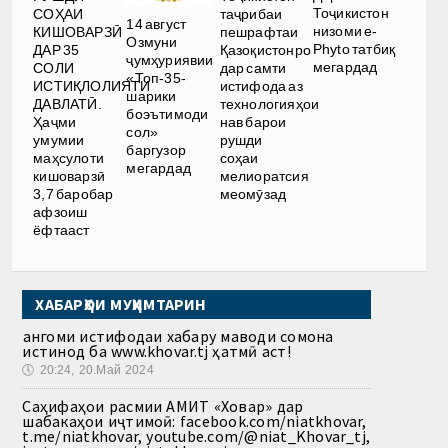
Тоҷикистон
СОҲАИ
таҷрибаи
14 август
низоми e-
КИШОВАРЗӢ
пешрафтаи
Озмуни
Phyto татбиқ
ДАР 35
Қазоқистонро
ҷумҳуриявии
мегардад
СОЛИ
дар самти
«Топ-35-
ИСТИҚЛОЛИЯТИ
истифода аз
шарики
ДАВЛАТӢ.
технологияҳои
боэътимоди
Ҳаҷми
нав барои
сол»
умумии
рушди
баргузор
маҳсулоти
соҳаи
мегардад
кишоварзӣ
мелиоратсия
3,7 баробар
меомӯзад
афзоиш
ёфтааст
ХАБАРҲОИ МУҲИМТАРИН
Ҳангоми истифодаи хабару маводи сомона
истинод ба www.khovar.tj ҳатмӣ аст!
🕔
20:24, 20.Май 2024
Саҳифаҳои расмии АМИТ «Ховар» дар
шабакаҳои иҷтимоӣ: facebook.com/niatkhovar,
t.me/niatkhovar, youtube.com/@niat_Khovar_tj,