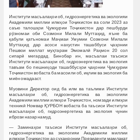
Институти масъалаҳои об, гидроэнергетика ва экологияи
Академияи миллии илмҳои Тоҷикистон ва соли 2023 аз
саъю талошҳои Ҷумҳурии Тоҷикистон дар пешбурди
рӯзномаи оби Созмони Милали Муттаҳид, яъне ба
қабули қатъномаи Маҷмаи Умумии Созмони Милали
Муттаҳид дар асоси нахустин ташаббуси ҷаҳонии
Пешвои миллат муҳтарам Эмомалӣ Раҳмон 20 сол
сипарӣ мегардад. Бинобар ин, масъалаи таъсиси
Институти масъалаҳои об, гидроэнергетика ва экология
тавъам бо пешниҳоди ташаббусҳои ҷаҳонии Ҷумҳурии
Тоҷикистон вобаста ба масоили об, иқлим ва экология ба
миён омадааст.
Муовини Директор оид ба илм ва таълими Институти
масъалаҳои об, гидроэнергетика ва экологияи
Академияи миллии илмҳои Тоҷикистон, номзади илмҳои
техникӣ Номвар ҚУРБОН вобаста ба таъсиси Институти
масъалаҳои об, гидроэнергетика ва экология чунин
ибрози назар намуд.
— Заминаҳои таъсиси Институти масъалаҳои об,
гидроэнергетика ва экологияи Академияи миллии
илмҳои Тоҷикистон аз суханронии Президенти мамлакат