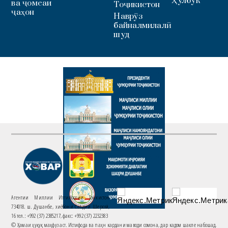
Ҳулбук
ва ҷомеаи
Тоҷикистон
ҷаҳон
Наврӯз
байналмилалӣ
шуд
Агентии Миллии Иттилоотии Тоҷикистон
734018. ш. Душанбе, хиёбони Саъдии Шерозӣ,
16 тел.: +992 (37) 2385217, факс: +992 (37) 2232383
© Ҳамаи ҳуқуқ маҳфуз аст. Истифода ва паҳн кардани маводи сомона, дар кадом шакле набошад,