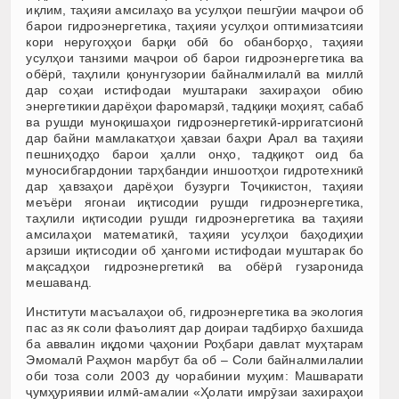
иқлим, таҳияи амсилаҳо ва усулҳои пешгӯии маҷрои об
барои гидроэнергетика, таҳияи усулҳои оптимизатсияи
кори неругоҳҳои барқи обӣ бо обанборҳо, таҳияи
усулҳои танзими маҷрои об барои гидроэнергетика ва
обёрӣ, таҳлили қонунгузории байналмилалӣ ва миллӣ
дар соҳаи истифодаи муштараки захираҳои обию
энергетикии дарёҳои фаромарзӣ, тадқиқи моҳият, сабаб
ва рушди муноқишаҳои гидроэнергетикӣ-ирригатсионӣ
дар байни мамлакатҳои ҳавзаи баҳри Арал ва таҳияи
пешниҳодҳо барои ҳалли онҳо, тадқиқот оид ба
муносибгардонии тарҳбандии иншоотҳои гидротехникӣ
дар ҳавзаҳои дарёҳои бузурги Тоҷикистон, таҳияи
меъёри ягонаи иқтисодии рушди гидроэнергетика,
таҳлили иқтисодии рушди гидроэнергетика ва таҳияи
амсилаҳои математикӣ, таҳияи усулҳои баҳодиҳии
арзиши иқтисодии об ҳангоми истифодаи муштарак бо
мақсадҳои гидроэнергетикӣ ва обёрӣ гузаронида
мешаванд.
Институти масъалаҳои об, гидроэнергетика ва экология
пас аз як соли фаъолият дар доираи тадбирҳо бахшида
ба аввалин иқдоми ҷаҳонии Роҳбари давлат муҳтарам
Эмомалӣ Раҳмон марбут ба об – Соли байналмилалии
оби тоза соли 2003 ду чорабинии муҳим: Машварати
ҷумҳуриявии илмӣ-амалии «Ҳолати имрӯзаи захираҳои