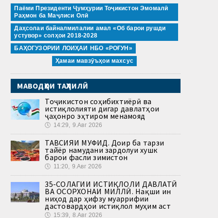
Паёми Президенти Ҷумҳурии Тоҷикистон Эмомалӣ
Раҳмон ба Маҷлиси Олӣ
Даҳсолаи байналмилалии амал «Об барои рушди
устувор» солҳои 2018-2028
БАҲОГУЗОРИИ ЛОИҲАИ НБО «РОҒУН»
Ҳамаи мавзӯъҳои махсус
МАВОДҲОИ ТАҲЛИЛӢ
Тоҷикистон соҳибихтиёрӣ ва
истиқлолияти дигар давлатҳои
ҷаҳонро эҳтиром менамояд
🕔
14:29, 9.Авг 2026
ТАВСИЯИ МУФИД. Доир ба тарзи
тайёр намудани зардолуи хушк
барои фасли зимистон
🕔
11:20, 9.Авг 2026
35-СОЛАГИИ ИСТИҚЛОЛИ ДАВЛАТӢ
ВА ОСОРХОНАИ МИЛЛӢ. Нақши ин
ниҳод дар ҳифзу муаррифии
дастовардҳои истиқлол муҳим аст
🕔
15:39, 8.Авг 2026