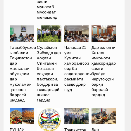
зисти
муносиб
мусоидат
менамояд
Ташаббусҳои
Сулаймон
Ҷаласаи 21-
Дар вилояти
глобалии
Зиёзода дар
уми
Хатлон
Тоҷикистон
ноҳияи
Кумитаи
имконоти
дар
Спитамен
ҳамоҳангсоз
ҳамкорӣ дар
масъалаи
бо вазъи
оид ба
самти
обу иқлим
соҳаҳои
содагардонии
бунёди
дар
пахтакорӣ,
расмиёти
неругоҳҳои
муколамаи
боғдорӣ ва
савдо доир
барқӣ
ҷавонон
токпарварӣ
шуд
баррасӣ
баррасӣ
шинос
гардид
шуданд
гардид
Дар
РУШДИ
Тоҷикистон