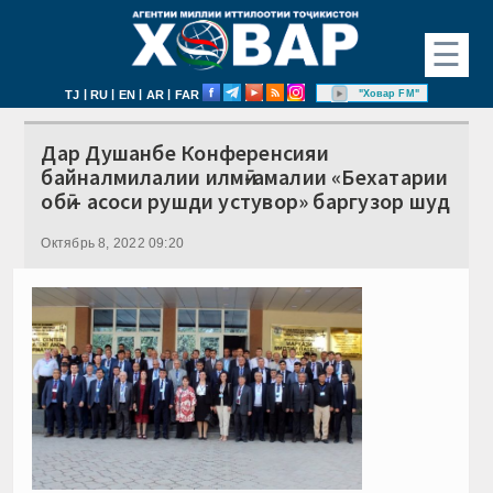
☰
|
|
|
|
"Ховар FM"
TJ
RU
EN
AR
FAR
Дар Душанбе Конференсияи
байналмилалии илмӣ-амалии «Бехатарии
обӣ – асоси рушди устувор» баргузор шуд
Октябрь 8, 2022 09:20