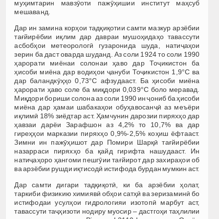
муҳимтарин мавзӯоти пажӯҳишии институт маҳсуб
мешаванд.
Дар ин замина корҳои тадқиқотии самти мазкур арзёбии
тағйирёбии иқлим дар давраи мушоҳидаҳо тавассути
асбобҳои метеорологӣ гузаронида шуда, натиҷаҳои
зерин ба даст оварда шуданд. Аз соли 1924 то соли 1990
ҳарорати миёнаи солонаи ҳаво дар Тоҷикистон ба
ҳисоби миёна дар водиҳои ҷануби Тоҷикистон 1,9°С ва
дар баландкӯҳҳо 0,73°C афзудааст. Ба ҳисоби миёна
ҳарорати ҳаво соле ба миқдори 0,039°C боло меравад.
Миқдори бориши солона аз соли 1990 ин ҷониб ба ҳисоби
миёна дар ҳамаи шабакаҳои обуҳавосанҷӣ аз меъёри
иқлимӣ 18% зиёдтар аст. Ҳамчунин дарозии пиряхҳо дар
ҳавзаи дарёи Зарафшон аз 4,2% то 10,7% ва дар
гиреҳҳои марказии пиряхҳо 0,9%-2,5% коҳиш ёфтааст.
Зимни ин пажӯҳишот дар Помири Шарқӣ тағйирёбии
назарраси пиряхҳо ба қайд гирифта нашудааст. Ин
натиҷаҳоро ҳангоми пешгӯии тағйирот дар захираҳои об
ва арзёбии рушди иқтисодӣ истифода бурдан мумкин аст.
Дар самти дигари тадқиқотӣ, ки ба арзёбии ҳолат,
таркиби физикию химиявӣ обҳои сатҳӣ ва зеризаминӣ бо
истифодаи усулҳои гидрологияи изотопӣ марбут аст,
тавассути таҷҳизоти нодиру муосир – дастгоҳи таҳлилии