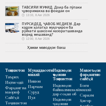
ТАВСИЯИ МУФИД. Доир ба пӯпаки
ҷуворимакка ва фоидаи он
🕔
13:33, 8.Авг 2026
ПУРСИДЕД, ҶАВОБ МЕДИҲЕМ. Дар
кадом ҳолатҳо муҳоҷирон ба
рӯйхати шахсони назоратшаванда
ворид мешаванд?
🕔
12:00, 8.Авг 2026
Ҳамаи маводҳои бахш
Тоҷикистон
Муқаддасоти
Иқдомҳои
Мавзеъҳои
миллӣ
ҷаҳонии
фарҳангию
Таърих
Тоҷикистон
сайёҳӣ
Нишон
Иқтисодӣ
Иқдомҳои
Боғи
Парчам
Фарҳанг ва
байналмилалӣ
миллӣ
маориф
Суруд
дар соҳаи об
Саразм
Сайёҳӣ
Пул
Иқдомҳои
Ҳисор
Тоҷикистон
ҷаҳонии