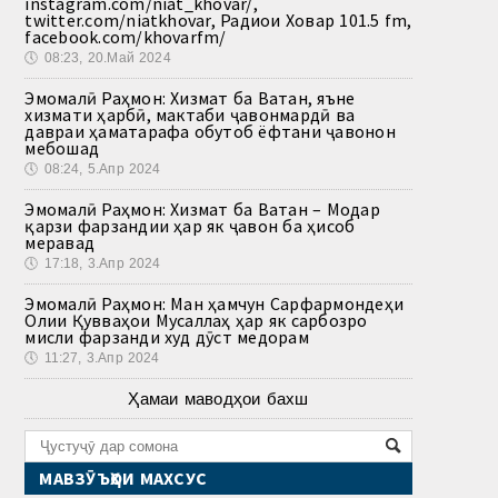
instagram.com/niat_khovar/,
twitter.com/niatkhovar, Радиои Ховар 101.5 fm,
facebook.com/khovarfm/
🕔
08:23, 20.Май 2024
Эмомалӣ Раҳмон: Хизмат ба Ватан, яъне
хизмати ҳарбӣ, мактаби ҷавонмардӣ ва
давраи ҳаматарафа обутоб ёфтани ҷавонон
мебошад
🕔
08:24, 5.Апр 2024
Эмомалӣ Раҳмон: Хизмат ба Ватан – Модар
қарзи фарзандии ҳар як ҷавон ба ҳисоб
меравад
🕔
17:18, 3.Апр 2024
Эмомалӣ Раҳмон: Ман ҳамчун Сарфармондеҳи
Олии Қувваҳои Мусаллаҳ ҳар як сарбозро
мисли фарзанди худ дӯст медорам
🕔
11:27, 3.Апр 2024
Ҳамаи маводҳои бахш
МАВЗӮЪҲОИ МАХСУС