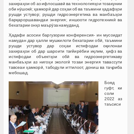
захираҳои об аз ифлосшавӣ ва технологияҳои тозакунии
оби нӯшокӣ; ҳамкорӣ дар соҳаи об ва таъмини ҳадафҳои
рушди устувор; рушди гидроэнергетика ва манбаъҳои
барқароршавандаи энергия; иншооти гидротехникӣ ва
бехатарии онҳо маърӯза намуданд.
Ҳадафи асосии баргузории конференсия- ин мусоидат
намудан дар ҳалли мушкилоти бехатарии обӣ, таъмини
рушди устувор дар соҳаи истифодаи оқилонаи
захираҳои об дар шароити тағйирёбии иқлим, ҳифз ва
истифодаи объектҳои обӣ ва гидроэнергетикаву
манбаъҳои аз нигоҳи экологӣ тозаи энергия тавассути
тавсеаи ҳамкорӣ, табодули иттилоот, дониш ва таҷриба
мебошад.
Бояд
гуфт, ки
соли
2022 аз
таъсиси