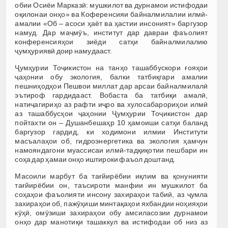
обии Осиёи Марказӣ: мушкилот ва дурнамои истифодаи
оқилонаи онҳо» ва Коференсияи байналмилалии илмӣ-
амалии «Об – асоси ҳаёт ва ҳастии инсоният» баргузор
намуд. Дар маҷмӯъ, институт дар давраи фаъолият
конференсияҳои зиёди сатҳи байналмилалию
ҷумҳуриявӣ доир намудааст.
Ҷумҳурии Тоҷикистон на танҳо ташаббускори ғояҳои
ҷаҳонии обу экология, балки татбиқгари амалии
пешниҳодҳои Пешвои миллат дар арсаи байналмилалӣ
эътироф гардидааст. Вобаста ба татбиқи амалӣ,
натиҷагириҳо аз рафти иҷро ва хулосабарориҳои илмӣ
аз ташаббусҳои ҷаҳонии Ҷумҳурии Тоҷикистон дар
пойтахти он – Душанбешаҳр 10 ҳамоиши сатҳи баланд
баргузор гардид, ки ходимони илмии Институти
масъалаҳои об, гидроэнергетика ва экология ҳамчун
намояндагони муассисаи илмӣ-тадқиқотии пешбари ин
соҳа дар ҳамаи онҳо иштироки фаъол доштанд.
Масоили марбут ба тағйирёбии иқлим ва қонунияти
тағйирёбии он, таъсироти манфии ин мушкилот ба
соҳаҳои фаъолияти инсону захираҳои табиӣ, аз ҷумла
захираҳои об, пажӯҳиши минтақаҳои яхбандии ноҳияҳои
кӯҳӣ, омӯзиши захираҳои обу амсиласозии дурнамои
онҳо дар манотиқи ташаккул ва истифодаи об низ аз