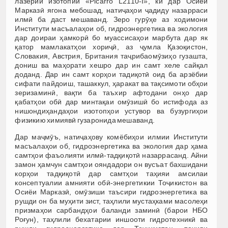
лазерии изотопии «Picarro L2110-I», ки дар Осиёи
Марказӣ ягона мебошад, натиҷаҳои ҷадиду назарраси
илмӣ ба даст мешаванд. Зеро гурӯҳе аз ходимони
Институти масъалаҳои об, гидроэнергетика ва экология
дар доираи ҳамкорӣ бо муассисаҳои марбута дар як
қатор мамлакатҳои хориҷӣ, аз ҷумла Қазоқистон,
Словакия, Австрия, Британия таҷрибаомӯзиҳо гузашта,
дониш ва маҳорати хешро дар ин самт хеле сайқал
доданд. Дар ин самт корҳои тадиқотӣ оид ба арзёбии
сифати пайдоиш, ташаккул, ҳаракат ва тақсимоти обҳои
зеризаминӣ, вақти ба таъхир афтодани онҳо дар
қабатҳои обӣ дар минтақаи омӯзишӣ бо истифода аз
нишондиҳандаҳои изотопҳои устувор ва бузургиҳои
физикию химиявӣ гузаронида мешаванд.
Дар маҷмӯъ, натиҷаҳову комёбиҳои илмии Институти
масъалаҳои об, гидроэнергетика ва экология дар ҳама
самтҳои фаъолияти илмӣ-тадқиқотӣ назаррасанд. Айни
замон ҳамчун самтҳои ояндадори он вусъат бахшидани
корҳои тадқиқотӣ дар самтҳои таҳияи амсилаи
консептуалии амнияти обӣ-энергетикии Тоҷикистон ва
Осиёи Марказӣ, омӯзиши таъсири гидроэнергетика ва
рушди он ба муҳити зист, таҳлили мустаҳками масолеҳи
призмаҳои сарбандҳои баланди заминӣ (барои НБО
Роғун), таҳлили бехатарии иншооти гидротехникӣ ва