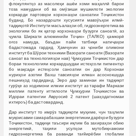
флокулянтҳо аз масолеҳи ашёи хоми маҳаллӣ барои
тоза намудани об ва омӯзиши мушкилоти экологии
коркарди партовҳои корхонаҳои саноатии Тоҷикистон
буданд. Бо назардошти хусусияти мавзӯъҳои илмӣ-
тадқиқотӣ Институти масъалаҳои об, гидроэнергетика ва
экологияи бо як қатор корхонаҳои бузурги саноатӣ, аз
ҷумла Ширкати алюминийи Тоҷик» (ТАЛКО) ҳамкорӣ
оғоз намуда, баъдан пайи татбиқи натиҷаҳои
бадастомада гардид. Ҳамчунин аз ҷониби олимони
институт ба Шӯрои техникии Вазорати саноати (Вазорати
саноат ва технологияҳои нав) Ҷумҳурии Тоҷикистон дар
бораи технологияи коркардшудаи истеҳсоли пигментҳо
бо мақсади истеҳсоли саноатии он дар Корхонаи
нуриҳои азотии Вахш тавсияҳои илман асоснокшуда
пешниҳод гардиданд. Зеро дар заминаи ин тадқиқот
гурӯҳе аз ходимони илмии институт аз тарафи Маркази
миллии патенту иттилооти Ҷумҳурии Тоҷикистон ва
Идораи патентии Авруосиё 2 патент (шаҳодатномаи
ихтироъ) ба даст оварданд.
Дар институт то имрӯз тадқиқоти муҳиме, чун таҳлили
муқоисавии самарабахшии энергетикии дарёҳои бузурги
Тоҷикистон, тадқиқи таъсири иқлим ба захираҳои обию
энергетикӣ, таҳияи усулҳои мутобиқнамоии
гидроэнергетика ба раванди тағйирёбии глобалии