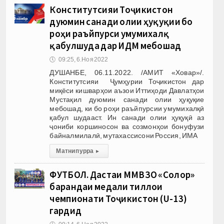
Конститутсияи Тоҷикистон
дуюмин санади олии ҳуқуқии бо
роҳи раъйпурси умумихалқӣ
қабулшуда дар ИДМ мебошад
🕔
09:25, 6.Ноя 2022
ДУШАНБЕ, 06.11.2022. /АМИТ «Ховар»/.
Конститутсияи Ҷумҳурии Тоҷикистон дар
миқёси кишварҳои аъзои Иттиҳоди Давлатҳои
Мустақил дуюмин санади олии ҳуқуқие
мебошад, ки бо роҳи раъйпурсии умумихалқӣ
қабул шудааст. Ин санади олии ҳуқуқӣ аз
ҷониби коршиносон ва созмонҳои бонуфузи
байналмилалӣ, мутахассисони Россия, ИМА
Матни пурра
▸
ФУТБОЛ. Дастаи ММВЗО «Солор»
барандаи медали тиллои
чемпионати Тоҷикистон (U-13)
гардид