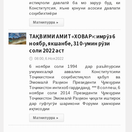
истиқлоли давлатӣ ба мо зарур буд, ки
Конститутсия, яъне қонуни асосии давлати
соҳибихтиёри
Матни пурра
▸
ТАҚВИМИ АМИТ «ХОВАР»: имрӯз 6
ноябр, якшанбе, 310-умин рӯзи
соли 2022 аст
🕔
08:00, 6.Ноя 2022
6 ноябри соли 1994 дар раъйпурсии
умумихалқӣ аввалин Конститутсияи
Тоҷикистони соҳибистиқлол қабул ва
Эмомалӣ Раҳмон Президенти Ҷумҳурии
Тоҷикистон интихоб гардиданд. *** 8 сол пеш, 6
ноябри соли 2014 Президенти Ҷумҳурии
Тоҷикистон Эмомалӣ Раҳмон ҷиҳати иштирок
дар гуфтугӯи шарикони Форуми ҳамкории
иқтисодии
Матни пурра
▸