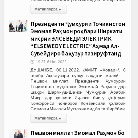
Матни пурра
▸
Президенти Ҷумҳурии Тоҷикистон
Эмомалӣ Раҳмон роҳбари Ширкати
мисрии ЭЛСЕВЕДӢ ЭЛЕКТРИК
“ELSEWEDY ELECTRIC” Аҳмад Ал-
Сувейдиро ба ҳузур пазируфтанд
🕔
19:37, 6.Ноя 2022
ДУШАНБЕ, 06.11.2022. /АМИТ «Ховар»/. 6
ноябр Асосгузори сулҳу ваҳдати миллӣ —
Пешвои миллат, Президенти Ҷумҳурии
Тоҷикистон муҳтарам Эмомалӣ Раҳмон дар
шаҳри Шарм-уш-Шайхи Ҷумҳурии Арабии
Миср дар ҳошияи Иҷлоси бисту ҳафтуми
Конфронси ҷонибҳои Конвенсияи қолабии
Созмони Милали Муттаҳид оид ба тағйирёбии
Матни пурра
▸
Пешвои миллат Эмомалӣ Раҳмон бо