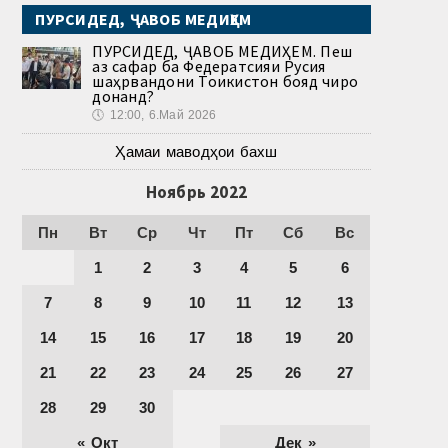
ПУРСИДЕД, ҶАВОБ МЕДИҲЕМ
ПУРСИДЕД, ҶАВОБ МЕДИҲЕМ. Пеш
аз сафар ба Федератсияи Русия
шаҳрвандони Тоҷикистон бояд чиро
донанд?
🕔
12:00, 6.Май 2026
Ҳамаи маводҳои бахш
Ноябрь 2022
Пн
Вт
Ср
Чт
Пт
Сб
Вс
1
2
3
4
5
6
7
8
9
10
11
12
13
14
15
16
17
18
19
20
21
22
23
24
25
26
27
28
29
30
« Окт
Дек »