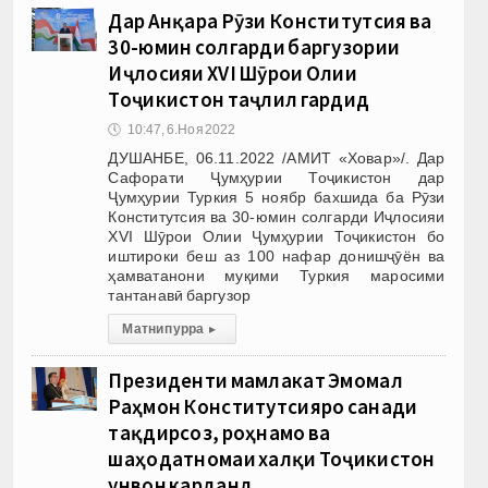
Дар Анқара Рӯзи Конститутсия ва
30-юмин солгарди баргузории
Иҷлосияи XVI Шӯрои Олии
Тоҷикистон таҷлил гардид
🕔
10:47, 6.Ноя 2022
ДУШАНБЕ, 06.11.2022 /АМИТ «Ховар»/. Дар
Сафорати Ҷумҳурии Тоҷикистон дар
Ҷумҳурии Туркия 5 ноябр бахшида ба Рӯзи
Конститутсия ва 30-юмин солгарди Иҷлосияи
XVI Шӯрои Олии Ҷумҳурии Тоҷикистон бо
иштироки беш аз 100 нафар донишҷӯён ва
ҳамватанони муқими Туркия маросими
тантанавӣ баргузор
Матни пурра
▸
Президенти мамлакат Эмомалӣ
Раҳмон Конститутсияро санади
тақдирсоз, роҳнамо ва
шаҳодатномаи халқи Тоҷикистон
унвон карданд