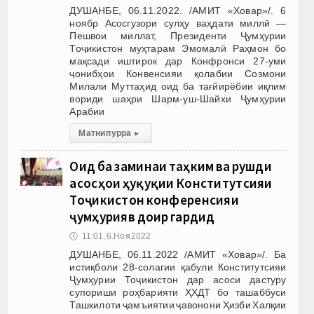
ДУШАНБЕ, 06.11.2022. /АМИТ «Ховар»/. 6
ноябр Асосгузори сулҳу ваҳдати миллӣ —
Пешвои миллат, Президенти Ҷумҳурии
Тоҷикистон муҳтарам Эмомалӣ Раҳмон бо
мақсади иштирок дар Конфронси 27-уми
ҷонибҳои Конвенсияи қолабии Созмони
Милали Муттаҳид оид ба тағйирёбии иқлим
вориди шаҳри Шарм-уш-Шайхи Ҷумҳурии
Арабии
Матни пурра
▸
Оид ба заминаи таҳким ва рушди
асосҳои ҳуқуқии Конститутсияи
Тоҷикистон конференсияи
ҷумҳуриявӣ доир гардид
🕔
11:01, 6.Ноя 2022
ДУШАНБЕ, 06.11.2022 /АМИТ «Ховар»/. Ба
истиқболи 28-солагии қабули Конститутсияи
Ҷумҳурии Тоҷикистон дар асоси дастуру
супориши роҳбарияти ҲХДТ бо ташаббуси
Ташкилоти ҷамъиятии ҷавонони Ҳизби Халқии