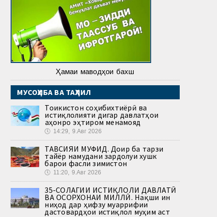
Ҳамаи маводҳои бахш
МУСОҲИБА ВА ТАҲЛИЛ
Тоҷикистон соҳибихтиёрӣ ва
истиқлолияти дигар давлатҳои
ҷаҳонро эҳтиром менамояд
🕔
14:29, 9.Авг 2026
ТАВСИЯИ МУФИД. Доир ба тарзи
тайёр намудани зардолуи хушк
барои фасли зимистон
🕔
11:20, 9.Авг 2026
35-СОЛАГИИ ИСТИҚЛОЛИ ДАВЛАТӢ
ВА ОСОРХОНАИ МИЛЛӢ. Нақши ин
ниҳод дар ҳифзу муаррифии
дастовардҳои истиқлол муҳим аст