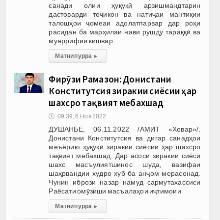
санади олии ҳуқуқӣ арзишмандтарин
дастоварди тоҷикон ва натиҷаи мантиқии
талошҳои ҷомеаи адолатпарвар дар роҳи
расидан ба марҳилаи нави рушду тараққӣ ва
муаррифии кишвар
Матни пурра
▸
Фирӯзи Рамазон: Донистани
Конститутсия зиракии сиёсии ҳар
шахсро тақвият мебахшад
🕔
09:39, 6.Ноя 2022
ДУШАНБЕ, 06.11.2022 /АМИТ «Ховар»/.
Донистани Конститутсия ва дигар санадҳои
меъёрию ҳуқуқӣ зиракии сиёсии ҳар шахсро
тақвият мебахшад. Дар асоси зиракии сиёсӣ
шахс масъулиятшинос шуда, вазифаи
шаҳрвандии худро хуб ба анҷом мерасонад.
Чунин ибрози назар намуд сармутахассиси
Раёсати омӯзиши масъалаҳои иҷтимоии
Матни пурра
▸