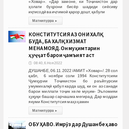
«Ховар». «Дар замоне, ки Тоҷикистон дар
ҳолати буҳрони бисёр шадиди сиёсиву
иқтисодӣ ва иҷтимоӣ қарор дошт, қабули
Матни пурра
▸
КОНСТИТУТСИЯ АЗ ОНИ ХАЛҚ
БУДА, БА ХАЛҚ ХИЗМАТ
МЕНАМОЯД. Он муҳимтарин
ҳуҷҷат барои ҷамъият аст
🕔
08:40, 6.Ноя 2022
ДУШАНБЕ, 06.11.2022 /АМИТ «Ховар»/. 28 сол
қабл, 6 ноябри соли 1994 Конститутсияи
Ҷумҳурии Тоҷикистон бо раъйпурсии
умумихалқӣ қабул карда шуд, ки он аз санади
барои миллати тоҷик хеле муҳим- Эъломияи
ҳуқуқи башар сарчашма мегирад. Дар моддаи
якуми Конститутсия маҳз ҳамин
Матни пурра
▸
ОБУ ҲАВО. Имрӯз дар Душанбе ҳаво