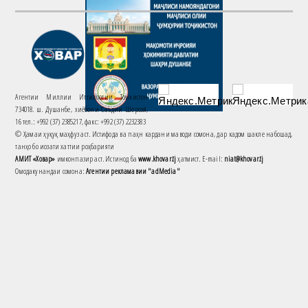
Агентии Миллии Иттилоотии Тоҷикистон
734018. ш. Душанбе, хиёбони Саъдии Шерозӣ,
16 тел.: +992 (37) 2385217, факс: +992 (37) 2232383
© Ҳамаи ҳуқуқ маҳфуз аст. Истифода ва паҳн кардани маводи сомона, дар кадом шакле набошад,
танҳо бо иҷозати хаттии роҳбарияти
АМИТ «Ховар»
имконпазир аст. Истинод ба
www.khovar.tj
ҳатмист. E-mail:
niat@khovar.tj
Омодакунандаи сомона:
Агентии рекламавии "adMedia"