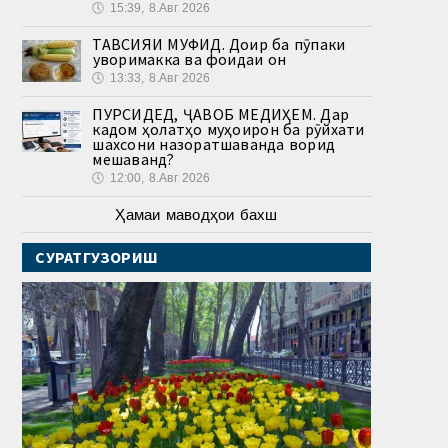
🕔
15:39, 8.Авг 2026
ТАВСИЯИ МУФИД. Доир ба пӯпаки
ҷуворимакка ва фоидаи он
🕔
13:33, 8.Авг 2026
ПУРСИДЕД, ҶАВОБ МЕДИҲЕМ. Дар
кадом ҳолатҳо муҳоҷирон ба рӯйхати
шахсони назоратшаванда ворид
мешаванд?
🕔
12:00, 8.Авг 2026
Ҳамаи маводҳои бахш
СУРАТГУЗОРИШ