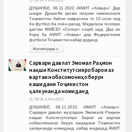
🕔
09:14, 6.Ноя 2022
ДУШАНБЕ, 06.11.2022 /АМИТ «Ховар»/. Дар
шаҳри Душанбе қисми ниҳоии чемпионати
Тоҷикистон байни наврасони то 13-сола оид
ба футбол ба поён расид. Медалҳои тиллоро
дастаи ММВЗО «Солор» соҳиб шуд. Дар ин
бора ба АМИТ «Ховар» дар Федератсияи
футболи Тоҷикистон хабар доданд.
Матни пурра
▸
Сарвари давлат Эмомалӣ Раҳмон
нақши Конститутсияро барои аз
вартаи нобасомониҳо берун
кашидани Тоҷикистон
ҳалкунанда номиданд
🕔
08:56, 6.Ноя 2022
ДУШАНБЕ, 06.11.2022. /АМИТ «Ховар»/.
Сарвари давлат муҳтарам Эмомалӣ Раҳмон
нақши Конститутсияро барои аз вартаи
нобасомониҳо берун кашидани Тоҷикистон
ҳалкунанда номиданд, хабар медиҳад АМИТ