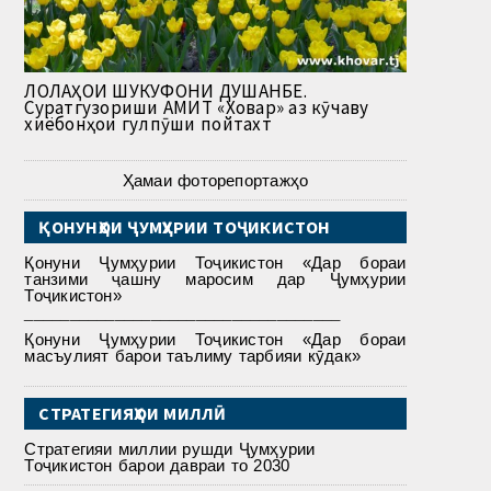
ЛОЛАҲОИ ШУКУФОНИ ДУШАНБЕ.
Суратгузориши АМИТ «Ховар» аз кӯчаву
хиёбонҳои гулпӯши пойтахт
Ҳамаи фоторепортажҳо
ҚОНУНҲОИ ҶУМҲУРИИ ТОҶИКИСТОН
Қонуни Ҷумҳурии Тоҷикистон «Дар бораи
танзими ҷашну маросим дар Ҷумҳурии
Тоҷикистон»
___________________________________
Қонуни Ҷумҳурии Тоҷикистон «Дар бораи
масъулият барои таълиму тарбияи кӯдак»
СТРАТЕГИЯҲОИ МИЛЛӢ
Стратегияи миллии рушди Ҷумҳурии
Тоҷикистон барои давраи то 2030