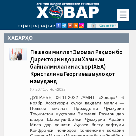
☰
|
|
|
|
"Ховар FM"
TJ
RU
EN
AR
FAR
ХАБАРҲО
Пешвои миллат Эмомалӣ Раҳмон бо
Директори идории Хазинаи
байналмилалии асъор (ХБА)
Кристалина Георгиева мулоқот
намуданд
🕔
20:41, 6.Ноя 2022
ДУШАНБЕ, 06.11.2022 /АМИТ «Ховар»/. 6
ноябр Асосгузори сулҳу ваҳдати миллӣ —
Пешвои миллат, Президенти Ҷумҳурии
Тоҷикистон муҳтарам Эмомалӣ Раҳмон дар
шаҳри Шарм-уш-Шейхи Ҷумҳурии Арабии
Миср дар ҳошияи Иҷлоси бисту ҳафтуми
Конфронси ҷонибҳои Конвенсияи қолабии
Созмони Милали Муттаҳид оид ба тағйирёбии