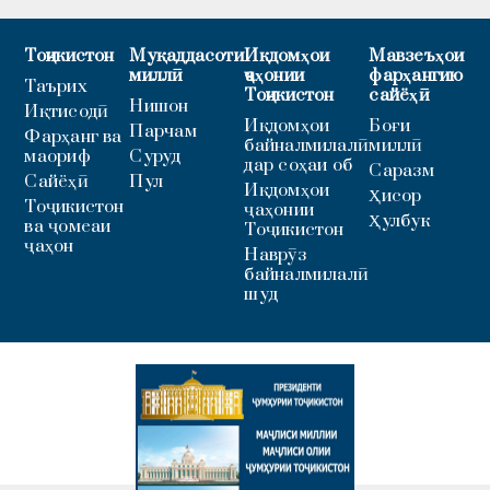
Тоҷикистон
Муқаддасоти
Иқдомҳои
Мавзеъҳои
миллӣ
ҷаҳонии
фарҳангию
Таърих
Тоҷикистон
сайёҳӣ
Нишон
Иқтисодӣ
Иқдомҳои
Боғи
Парчам
Фарҳанг ва
байналмилалӣ
миллӣ
маориф
Суруд
дар соҳаи об
Саразм
Сайёҳӣ
Пул
Иқдомҳои
Ҳисор
Тоҷикистон
ҷаҳонии
Ҳулбук
ва ҷомеаи
Тоҷикистон
ҷаҳон
Наврӯз
байналмилалӣ
шуд