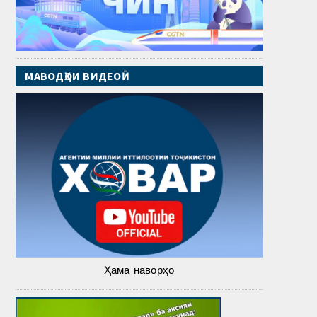
МАВОДҲОИ ВИДЕОӢ
Ҳама наворҳо