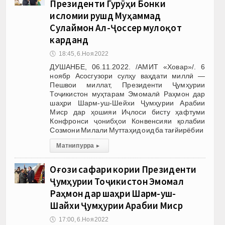
Президенти Гурӯҳи Бонки
исломии рушд Муҳаммад
Сулаймон Ал-Ҷоссер мулоқот
карданд
🕔
18:45, 6.Ноя 2022
ДУШАНБЕ, 06.11.2022. /АМИТ «Ховар»/. 6
ноябр Асосгузори сулҳу ваҳдати миллӣ —
Пешвои миллат, Президенти Ҷумҳурии
Тоҷикистон муҳтарам Эмомалӣ Раҳмон дар
шаҳри Шарм-уш-Шейхи Ҷумҳурии Арабии
Миср дар ҳошияи Иҷлоси бисту ҳафтуми
Конфронси ҷонибҳои Конвенсияи қолабии
Созмони Милали Муттаҳид оид ба тағйирёбии
Матни пурра
▸
Оғози сафари кории Президенти
Ҷумҳурии Тоҷикистон Эмомалӣ
Раҳмон дар шаҳри Шарм-уш-
Шайхи Ҷумҳурии Арабии Миср
🕔
17:00, 6.Ноя 2022