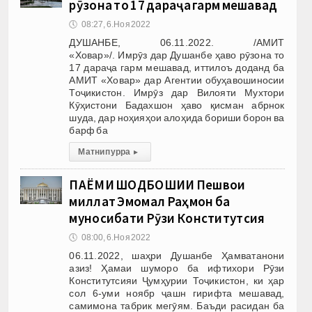
рӯзона то 17 дараҷа гарм мешавад
🕔
08:27, 6.Ноя 2022
ДУШАНБЕ, 06.11.2022. /АМИТ
«Ховар»/. Имрӯз дар Душанбе ҳаво рӯзона то
17 дараҷа гарм мешавад, иттилоъ доданд ба
АМИТ «Ховар» дар Агентии обуҳавошиносии
Тоҷикистон. Имрӯз дар Вилояти Мухтори
Кӯҳистони Бадахшон ҳаво қисман абрнок
шуда, дар ноҳияҳои алоҳида бориши борон ва
барф ба
Матни пурра
▸
ПАЁМИ ШОДБОШИИ Пешвои
миллат Эмомалӣ Раҳмон ба
муносибати Рӯзи Конститутсия
🕔
08:00, 6.Ноя 2022
06.11.2022, шаҳри Душанбе Ҳамватанони
азиз! Ҳамаи шуморо ба ифтихори Рӯзи
Конститутсияи Ҷумҳурии Тоҷикистон, ки ҳар
сол 6-уми ноябр ҷашн гирифта мешавад,
самимона табрик мегӯям. Баъди расидан ба