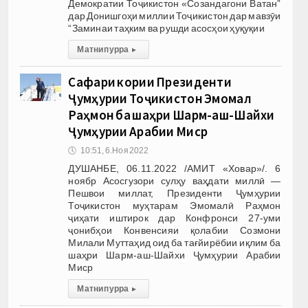
Демократии Тоҷикистон «Созандагони Ватан”
дар Донишгоҳи миллии Тоҷикистон дар мавзӯи
“Заминаи таҳким ва рушди асосҳои ҳуқуқии
Матни пурра
▸
Сафари кории Президенти
Ҷумҳурии Тоҷикистон Эмомалӣ
Раҳмон ба шаҳри Шарм-аш-Шайхи
Ҷумҳурии Арабии Миср
🕔
10:51, 6.Ноя 2022
ДУШАНБЕ, 06.11.2022 /АМИТ «Ховар»/. 6
ноябр Асосгузори сулҳу ваҳдати миллӣ —
Пешвои миллат, Президенти Ҷумҳурии
Тоҷикистон муҳтарам Эмомалӣ Раҳмон
ҷиҳати иштирок дар Конфронси 27-уми
ҷонибҳои Конвенсияи қолабии Созмони
Милали Муттаҳид оид ба тағйирёбии иқлим ба
шаҳри Шарм-аш-Шайхи Ҷумҳурии Арабии
Миср
Матни пурра
▸