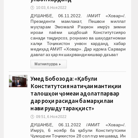
🕔
10:03, 6.Ноя 2022
ДУШАНБЕ, 06.11.2022. /АМИТ «Ховар»/.
Президенти мамлакат, Пешвои миллат
муҳтарам Эмомалӣ Раҳмон имрӯз зимни
ироаи паёми шодбошӣ Конститутсияро
санади тақдирсоз, роҳнамо ва шаҳодатномаи
халқи Тоҷикистон унвон карданд, хабар
медиҳад АМИТ «Ховар». Дар идома Сарвари
давлат аз ҳар як шаҳрванди кишвар даъват
Матни пурра
▸
Умед Бобозода: «Қабули
Конститутсия натиҷаи мантиқии
талошҳои ҷомеаи адолатпарвар
дар роҳи расидан ба марҳилаи
нави рушду тараққист»
🕔
09:51, 6.Ноя 2022
ДУШАНБЕ, 06.11.2022 /АМИТ «Ховар»/.
Имрӯз, 6 ноябр ба қабули Конститутсияи
Ҷумҳурии Тоҷикистон 28 сол пур мешавад. Ин