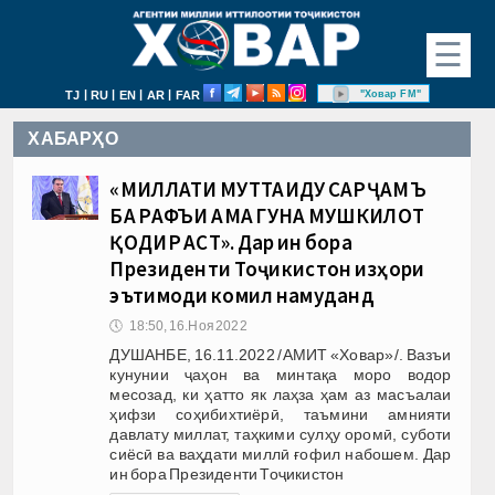
☰
|
|
|
|
"Ховар FM"
TJ
RU
EN
AR
FAR
ХАБАРҲО
«МИЛЛАТИ МУТТАҲИДУ САРҶАМЪ
БА РАФЪИ ҲАМА ГУНА МУШКИЛОТ
ҚОДИР АСТ». Дар ин бора
Президенти Тоҷикистон изҳори
эътимоди комил намуданд
🕔
18:50, 16.Ноя 2022
ДУШАНБЕ, 16.11.2022 /АМИТ «Ховар»/. Вазъи
кунунии ҷаҳон ва минтақа моро водор
месозад, ки ҳатто як лаҳза ҳам аз масъалаи
ҳифзи соҳибихтиёрӣ, таъмини амнияти
давлату миллат, таҳкими сулҳу оромӣ, суботи
сиёсӣ ва ваҳдати миллӣ ғофил набошем. Дар
ин бора Президенти Тоҷикистон