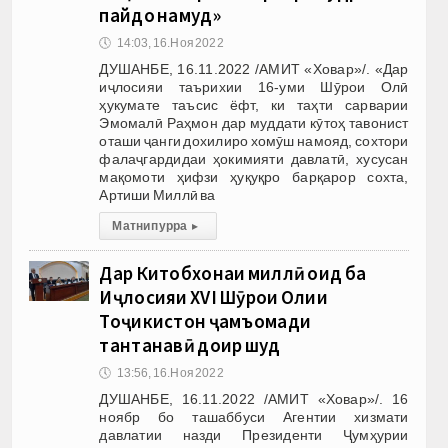
пайдо намуд»
🕔
14:03, 16.Ноя 2022
ДУШАНБЕ, 16.11.2022 /АМИТ «Ховар»/. «Дар
иҷлосияи таърихии 16-уми Шӯрои Олӣ
ҳукумате таъсис ёфт, ки таҳти сарварии
Эмомалӣ Раҳмон дар муддати кӯтоҳ тавонист
оташи ҷанги дохилиро хомӯш намояд, сохтори
фалаҷгардидаи ҳокимияти давлатӣ, хусусан
мақомоти ҳифзи ҳуқуқро барқарор сохта,
Артиши Миллӣ ва
Матни пурра
▸
Дар Китобхонаи миллӣ оид ба
Иҷлосияи ХVI Шӯрои Олии
Тоҷикистон ҷамъомади
тантанавӣ доир шуд
🕔
13:56, 16.Ноя 2022
ДУШАНБЕ, 16.11.2022 /АМИТ «Ховар»/. 16
ноябр бо ташаббуси Агентии хизмати
давлатии назди Президенти Ҷумҳурии