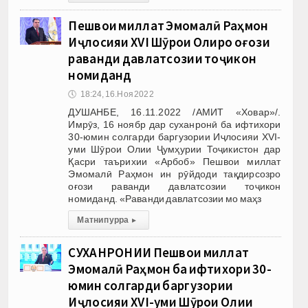
Пешвои миллат Эмомалӣ Раҳмон
Иҷлосияи XVI Шӯрои Олиро оғози
раванди давлатсозии тоҷикон
номиданд
🕔
18:24, 16.Ноя 2022
ДУШАНБЕ, 16.11.2022 /АМИТ «Ховар»/.
Имрӯз, 16 ноябр дар суханронӣ ба ифтихори
30-юмин солгарди баргузории Иҷлосияи XVI-
уми Шӯрои Олии Ҷумҳурии Тоҷикистон дар
Қасри таърихии «Арбоб» Пешвои миллат
Эмомалӣ Раҳмон ин рӯйдоди тақдирсозро
оғози раванди давлатсозии тоҷикон
номиданд. «Раванди давлатсозии мо маҳз
Матни пурра
▸
СУХАНРОНИИ Пешвои миллат
Эмомалӣ Раҳмон ба ифтихори 30-
юмин солгарди баргузории
Иҷлосияи XVI-уми Шӯрои Олии