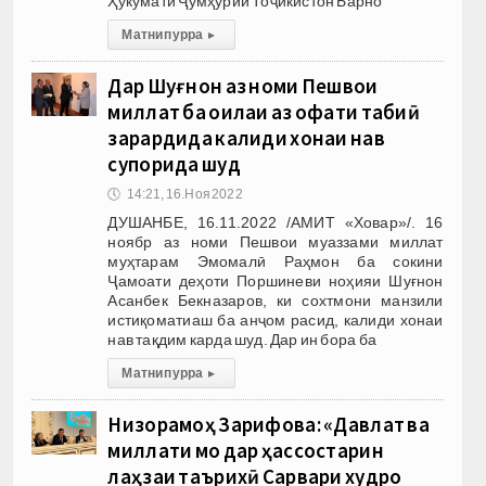
Ҳукумати Ҷумҳурии Тоҷикистон Барно
Матни пурра
▸
Дар Шуғнон аз номи Пешвои
миллат ба оилаи аз офати табиӣ
зарардида калиди хонаи нав
супорида шуд
🕔
14:21, 16.Ноя 2022
ДУШАНБЕ, 16.11.2022 /АМИТ «Ховар»/. 16
ноябр аз номи Пешвои муаззами миллат
муҳтарам Эмомалӣ Раҳмон ба сокини
Ҷамоати деҳоти Поршиневи ноҳияи Шуғнон
Асанбек Бекназаров, ки сохтмони манзили
истиқоматиаш ба анҷом расид, калиди хонаи
нав тақдим карда шуд. Дар ин бора ба
Матни пурра
▸
Низорамоҳ Зарифова: «Давлат ва
миллати мо дар ҳассостарин
лаҳзаи таърихӣ Сарвари худро