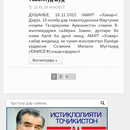
🕔
11:41, 16.Ноя 2022
ДУШАНБЕ, 16.11.2022 /АМИТ «Ховар»/.
Дирӯз, 15 ноябр дар таваллудхонаи Мартунии
ноҳияи Гегаркуники Арманистон сокини 8-
миллиардуми сайёраи Замин, духтаре бо
номи Арпӣ ба дунё омад. АМИТ «Ховар»
хабар медиҳад, ки чунин маълумотро Бунёди
кӯдакони Созмони Милали Муттаҳид
(ЮНИСЕФ) нашр кардааст.
Матни пурра
▸
▸
1
2