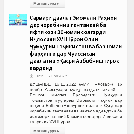
Матни пурра
▸
Сарвари давлат Эмомалӣ Раҳмон
дар чорабинии тантанавӣ ба
ифтихори 30-юмин солгарди
Иҷлосияи XVI Шӯрои Олии
Ҷумҳурии Тоҷикистон ва барномаи
фарҳангӣ дар Муассисаи
давлатии «Қасри Арбоб» иштирок
карданд
🕔
18:25, 16.Ноя 2022
ДУШАНБЕ, 16.11.2022 /АМИТ «Ховар»/. 16
ноябр Асосгузори сулҳу ваҳдати миллӣ —
Пешвои миллат, Президенти Ҷумҳурии
Тоҷикистон муҳтарам Эмомалӣ Раҳмон дар
ноҳияи Бобоҷон Ғафурови вилояти Суғд дар
чорабинии тантанавӣ ва ҷамъомади идона ба
ифтихори ҷашни 30-юмин солгарди Иҷлосияи
таърихии XVI Шӯрои
Матни пурра
▸