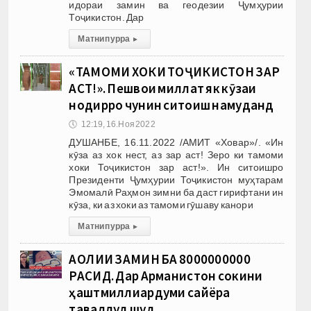
идораи замин ва геодезии Ҷумҳурии
Тоҷикистон. Дар
Матни пурра
▸
«ТАМОМИ ХОКИ ТОҶИКИСТОН ЗАР
АСТ!». Пешвои миллат як кӯзаи
нодирро чунин ситоиш намуданд
🕔
12:19, 16.Ноя 2022
ДУШАНБЕ, 16.11.2022 /АМИТ «Ховар»/. «Ин
кӯза аз хок нест, аз зар аст! Зеро ки тамоми
хоки Тоҷикистон зар аст!». Ин ситоишро
Президенти Ҷумҳурии Тоҷикистон муҳтарам
Эмомалӣ Раҳмон зимни ба даст гирифтани ин
кӯза, ки аз хоки аз тамоми гӯшаву канори
Матни пурра
▸
АҲОЛИИ ЗАМИН БА 8000000000
РАСИД. Дар Арманистон сокини
ҳаштмиллиардуми сайёра
таваллуд шуд