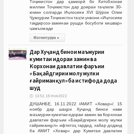
Тоҷикистон дар ҳамкорӣ бо Китобхонаи
миллии Тоҷикистон дар доираи таҷлили 30-
юмин солгарди Иҷлосияи XVI Шӯрои Олии
Ҷумҳурии Тоҷикистон таҳти унвони «Иҷлосияи
тақдирсоз-заминаи рушди босуботи кишвар»
ҷамъомади
Матни пурра
▸
Дар Хуҷанд бинои маъмурии
кумитаи идораи замин ва
Корхонаи давлатии фаръии
«Бақайдгирии молу мулки
ғайриманқул» ба истифода дода
шуд
🕔
13:52, 16.Ноя 2022
ДУШАНБЕ, 16.11.2022 /АМИТ «Ховар»/. 15
ноябр дар шаҳри Хуҷанд бинои нави
маъмурии кумитаи идораи замин ва Корхонаи
давлатии фаръии «Бақайдгирии молу мулки
ғайриманқул» ифтитоҳ гардид, хабар доданд
ба АМИТ «Ховар» дар Кумитаи давлатии