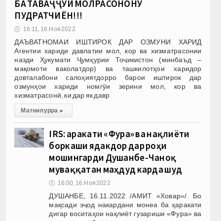
БА ТАВАҶҶУҲИ МОЛРАСОНОНУ
ПУДРАТЧИЁН!!!
🕔
16:11, 16.Ноя 2022
ДАЪВАТНОМАИ ИШТИРОК ДАР ОЗМУНИ ХАРИД
Агентии хариди давлатии мол, кор ва хизматрасонии
назди Ҳукумати Ҷумҳурии Тоҷикистон (минбаъд –
мақомоти ваколатдор) ва ташкилотҳои харидор
довталабони салоҳиятдорро барои иштирок дар
озмунҳои хариди номгӯи зерини мол, кор ва
хизматрасонӣ, ки дар як давр
Матни пурра
▸
IRS: Ҳаракати «Фура» ва нақлиёти
боркаши ядакдор дар роҳи
мошингарди Душанбе-Чаноқ
муваққатан маҳдуд карда шуд
🕔
16:00, 16.Ноя 2022
ДУШАНБЕ, 16.11.2022 /АМИТ «Ховар»/. Бо
мақсади эҷод накардани монеа ба ҳаракати
дигар воситаҳои нақлиёт гузариши «Фура» ва