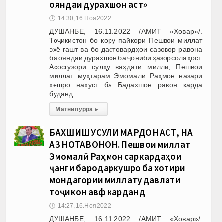
ояндаи дурахшон аст»
🕔
14:30, 16.Ноя 2022
ДУШАНБЕ, 16.11.2022 /АМИТ «Ховар»/.
Тоҷикистон бо кору пайкори Пешвои миллат
эҳё гашт ва бо дастовардҳои сазовор равона
ба ояндаи дурахшон ба ҷониби ҳазорсолаҳост.
Асосгузори сулҳу ваҳдати миллӣ, Пешвои
миллат муҳтарам Эмомалӣ Раҳмон назари
хешро нахуст ба Бадахшон равон карда
буданд.
Матни пурра
▸
БАХШИШ УСУЛИ МАРДОН АСТ, НА
АЗ НОТАВОНОН. Пешвои миллат
Эмомалӣ Раҳмон саркардаҳои
ҷанги бародаркушро ба хотири
мондагории миллату давлати
тоҷикон авф карданд
🕔
14:27, 16.Ноя 2022
ДУШАНБЕ, 16.11.2022 /АМИТ «Ховар»/.