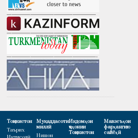
———————————————————
———————————————————-
———————————————————-
Тоҷикистон
Муқаддасоти
Иқдомҳои
Мавзеъҳои
миллӣ
ҷаҳонии
фарҳангию
Таърих
Тоҷикистон
сайёҳӣ
Нишон
Иқтисодӣ