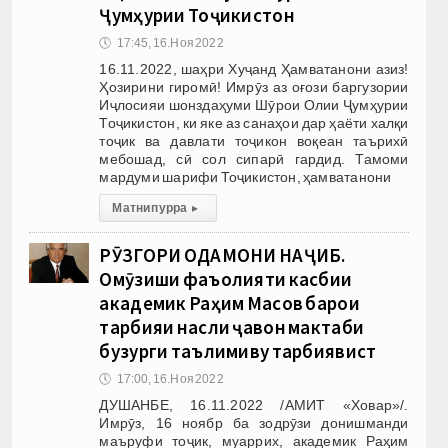
Ҷумҳурии Тоҷикистон
🕔
17:45, 16.Ноя 2022
16.11.2022, шаҳри Хуҷанд Ҳамватанони азиз!
Ҳозирини гиромӣ! Имрӯз аз оғози баргузории
Иҷлосияи шонздаҳуми Шӯрои Олии Ҷумҳурии
Тоҷикистон, ки яке аз санаҳои дар ҳаёти халқи
тоҷик ва давлати тоҷикон воқеан таърихӣ
мебошад, сӣ сол сипарӣ гардид. Тамоми
мардуми шарифи Тоҷикистон, ҳамватанони
Матни пурра
▸
РӮЗГОРИ ОДАМОНИ НАҶИБ.
Омӯзиши фаъолияти касбии
академик Раҳим Масов барои
тарбияи насли ҷавон мактаби
бузурги таълимиву тарбиявист
🕔
17:00, 16.Ноя 2022
ДУШАНБЕ, 16.11.2022 /АМИТ «Ховар»/.
Имрӯз, 16 ноябр ба зодрӯзи донишманди
маъруфи тоҷик, муаррих, академик Раҳим