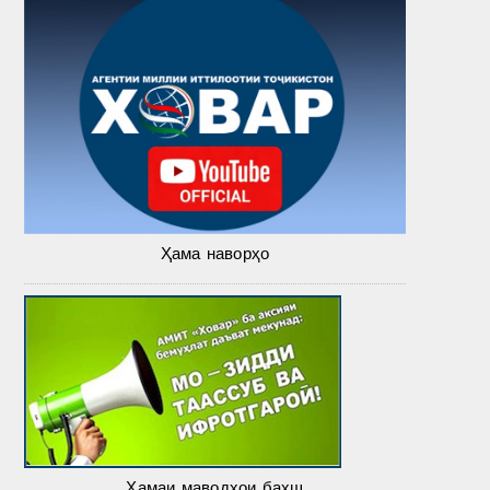
Ҳама наворҳо
Ҳамаи маводҳои бахш