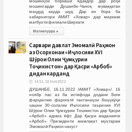
мошинҳои боркаши ядакдор дар роҳи
мошингарди Душанбе-Чаноқ муваққатан
маҳдуд карда шуд. Дар ин бора ба
хабарнигори АМИТ «Ховар» дар маркази
матбуоти филиали Ширкати
Матни пурра
▸
Сарвари давлат Эмомалӣ Раҳмон
аз Осорхонаи «Иҷлосияи XVI
Шӯрои Олии Ҷумҳурии
Тоҷикистон» дар Қасри «Арбоб»
дидан карданд
🕔
14:51, 16.Ноя 2022
ДУШАНБЕ, 16.11.2022 /АМИТ «Ховар»/. 16
ноябр пас аз ба истифода додани Боғи
фарҳангию фароғатӣ тантанаҳои бошукӯҳи
ҷашни 30-солагии Иҷлосияи таърихии XVI
Шӯрои Олии Ҷумҳурии Тоҷикистон дар Қасри
«Арбоб» идома ёфт. Дар Қасри маданияти
«Арбоб» Президенти мамлакат муҳтарам
Эмомалӣ Раҳмон нахуст