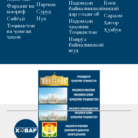
Иқдомҳои
Боғи
Парчам
Фарҳанг ва
байналмилалӣ
миллӣ
маориф
Суруд
дар соҳаи об
Саразм
Сайёҳӣ
Пул
Иқдомҳои
Ҳисор
Тоҷикистон
ҷаҳонии
Ҳулбук
ва ҷомеаи
Тоҷикистон
ҷаҳон
Наврӯз
байналмилалӣ
шуд