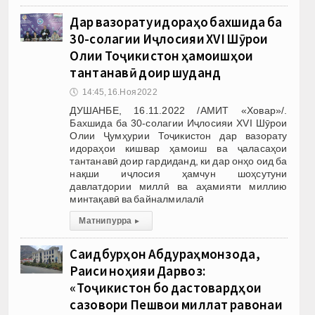
Дар вазорату идораҳо бахшида ба
30-солагии Иҷлосияи ХVI Шӯрои
Олии Тоҷикистон ҳамоишҳои
тантанавӣ доир шуданд
🕔
14:45, 16.Ноя 2022
ДУШАНБЕ, 16.11.2022 /АМИТ «Ховар»/.
Бахшида ба 30-солагии Иҷлосияи ХVI Шӯрои
Олии Ҷумҳурии Тоҷикистон дар вазорату
идораҳои кишвар ҳамоиш ва ҷаласаҳои
тантанавӣ доир гардиданд, ки дар онҳо оид ба
нақши иҷлосия ҳамчун шоҳсутуни
давлатдории миллӣ ва аҳамияти миллию
минтақавӣ ва байналмилалӣ
Матни пурра
▸
Саидбурҳон Абдураҳмонзода,
Раиси ноҳияи Дарвоз:
«Тоҷикистон бо дастовардҳои
сазовори Пешвои миллат равонаи