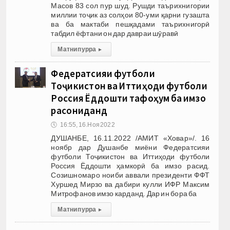
Масов 83 сол пур шуд. Рушди таърихнигории
миллии тоҷик аз солҳои 80-уми қарни гузашта
ва ба мактаби пешқадами таърихнигорӣ
табдил ёфтани он дар давраи шӯравӣ
Матни пурра
▸
Федератсияи футболи
Тоҷикистон ва Иттиҳоди футболи
Россия Ёддошти тафоҳум ба имзо
расониданд
🕔
16:55, 16.Ноя 2022
ДУШАНБЕ, 16.11.2022 /АМИТ «Ховар»/. 16
ноябр дар Душанбе миёни Федератсияи
футболи Тоҷикистон ва Иттиҳоди футболи
Россия Ёддошти ҳамкорӣ ба имзо расид.
Созишномаро ноиби аввали президенти ФФТ
Хуршед Мирзо ва дабири кулли ИФР Максим
Митрофанов имзо карданд. Дар ин бора ба
Матни пурра
▸