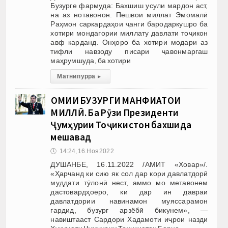
Бузурге фармуда: Бахшиш усули мардон аст,
на аз нотавонон. Пешвои миллат Эмомалӣ
Раҳмон саркардаҳои ҷанги бародаркушро ба
хотири мондагории миллату давлати тоҷикон
авф карданд. Онҳоро ба хотири модари аз
тифли навзоду писари ҷавонмаргаш
маҳрумшуда, ба хотири
Матни пурра
▸
ҲОМИИ БУЗУРГИ МАНФИАТҲОИ
МИЛЛӢ. Ба Рӯзи Президенти
Ҷумҳурии Тоҷикистон бахшида
мешавад
🕔
14:24, 16.Ноя 2022
ДУШАНБЕ, 16.11.2022 /АМИТ «Ховар»/.
«Ҳарчанд ки сию як сол дар кори давлатдорӣ
муддати тӯлонӣ нест, аммо мо метавонем
дастовардҳоеро, ки дар ин давраи
давлатдории навинамон муяссарамон
гардид, бузург арзёбӣ бикунем», —
навиштааст Сардори Хадамоти иҷрои назди