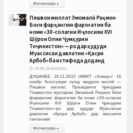
Матни пурра
▸
Пешвои миллат Эмомалӣ Раҳмон
Боғи фарҳангию фароғатии ба
номи «30-солагии Иҷлосияи XVI
Шӯрои Олии Ҷумҳурии
Тоҷикистон» — ро дар ҳудуди
Муассисаи давлатии «Қасри
Арбоб» ба истифода доданд
🕔
14:49, 16.Ноя 2022
ДУШАНБЕ, 16.11.2022 /АМИТ «Ховар»/. 16
ноябр Асосгузори сулҳу ваҳдати миллӣ —
Пешвои миллат, Президенти Ҷумҳурии
Тоҷикистон муҳтарам Эмомалӣ Раҳмон Боғи
фарҳангию фароғатии ба номи «30-солагии
Иҷлосияи XVI Шӯрои Олии Ҷумҳурии
Тоҷикистон»-ро дар ҳудуди Муассисаи
давлатии «Қасри Арбоб» дар вазъияти
тантанавӣ
Матни пурра
▸