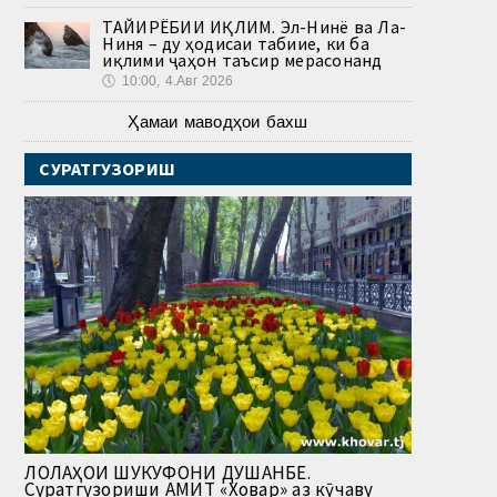
ТАҒЙИРЁБИИ ИҚЛИМ. Эл-Нинё ва Ла-
Ниня – ду ҳодисаи табиие, ки ба
иқлими ҷаҳон таъсир мерасонанд
🕔
10:00, 4.Авг 2026
Ҳамаи маводҳои бахш
СУРАТГУЗОРИШ
ЛОЛАҲОИ ШУКУФОНИ ДУШАНБЕ.
Суратгузориши АМИТ «Ховар» аз кӯчаву