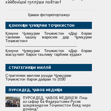
хиёбонҳои гулпӯши пойтахт
Ҳамаи фоторепортажҳо
ҚОНУНҲОИ ҶУМҲУРИИ ТОҶИКИСТОН
Қонуни Ҷумҳурии Тоҷикистон «Дар бораи
танзими ҷашну маросим дар Ҷумҳурии
Тоҷикистон»
___________________________________
Қонуни Ҷумҳурии Тоҷикистон «Дар бораи
масъулият барои таълиму тарбияи кӯдак»
СТРАТЕГИЯҲОИ МИЛЛӢ
Стратегияи миллии рушди Ҷумҳурии
Тоҷикистон барои давраи то 2030
ПУРСИДЕД, ҶАВОБ МЕДИҲЕМ
ПУРСИДЕД, ҶАВОБ МЕДИҲЕМ. Пеш
аз сафар ба Федератсияи Русия
шаҳрвандони Тоҷикистон бояд чиро
донанд?