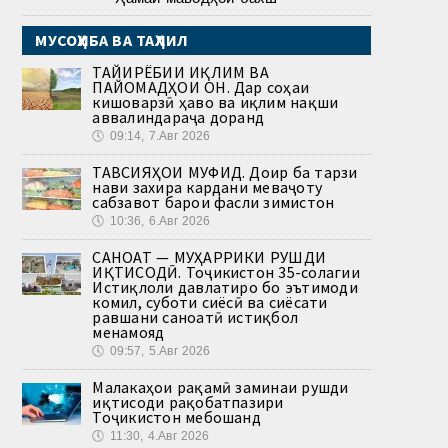
МУСОҲИБА ВА ТАҲЛИЛ
ТАҒЙИРЁБИИ ИҚЛИМ ВА
ПАЙОМАДҲОИ ОН. Дар соҳаи
кишоварзӣ ҳаво ва иқлим нақши
аввалиндараҷа доранд
🕔
09:14, 7.Авг 2026
ТАВСИЯҲОИ МУФИД. Доир ба тарзи
нави захира кардани меваҷоту
сабзавот барои фасли зимистон
🕔
10:36, 6.Авг 2026
САНОАТ — МУҲАРРИКИ РУШДИ
ИҚТИСОДӢ. Тоҷикистон 35-солагии
Истиқлоли давлатиро бо эътимоди
комил, суботи сиёсӣ ва сиёсати
равшани саноатӣ истиқбол
менамояд
🕔
09:57, 5.Авг 2026
Малакаҳои рақамӣ заминаи рушди
иқтисоди рақобатпазири
Тоҷикистон мебошанд
🕔
11:30, 4.Авг 2026